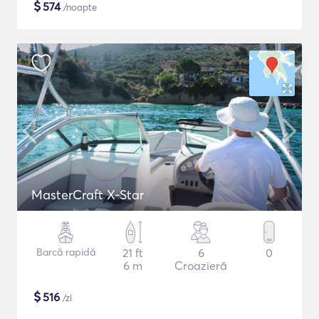
$
574
/noapte
MasterCraft X-Star
Barcă rapidă
21 ft
6
0
6 m
Croazieră
$
516
/zi