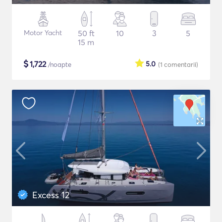
Motor Yacht
50 ft
10
3
5
15 m
$
1,722
5.0
/noapte
(1
comentarii
)
Excess 12