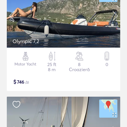
Olympic 7,2
Motor Yacht
25 ft
8
0
8 m
Croazieră
$
746
/zi