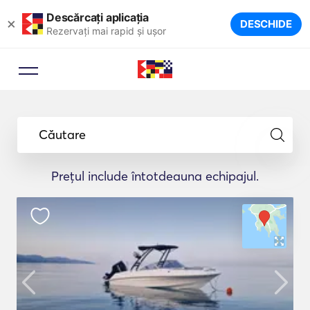
Descărcați aplicația
×
DESCHIDE
Rezervați mai rapid și ușor
Căutare
Prețul include întotdeauna echipajul.