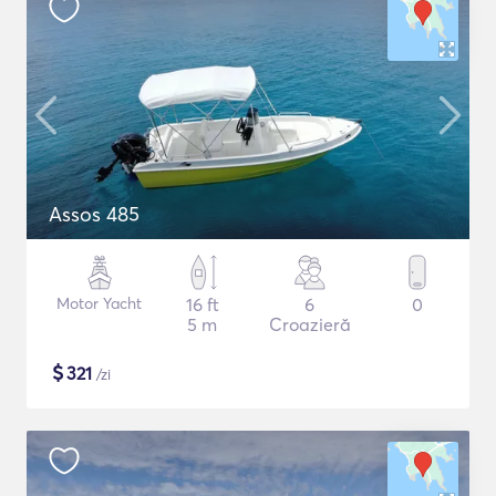
Assos 485
Motor Yacht
16 ft
6
0
5 m
Croazieră
$
321
/zi