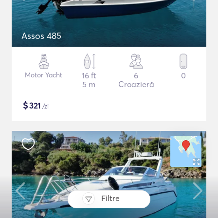
Assos 485
Motor Yacht
16 ft
6
0
5 m
Croazieră
$
321
/zi
Filtre