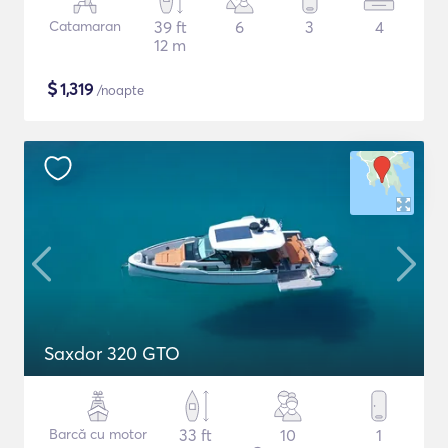
Catamaran
39 ft
6
3
4
12 m
$
1,319
/noapte
Saxdor 320 GTO
Barcă cu motor
33 ft
10
1