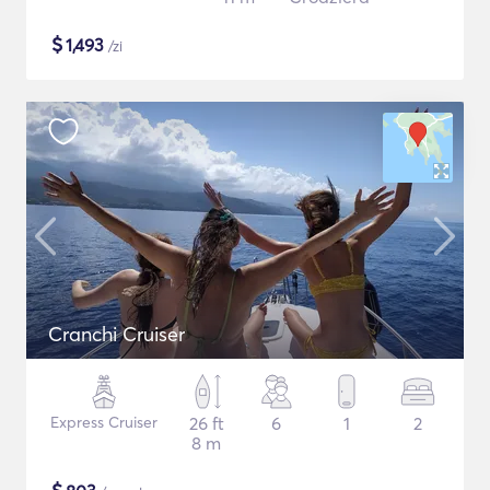
$
1,493
/zi
Cranchi Cruiser
Express Cruiser
26 ft
6
1
2
8 m