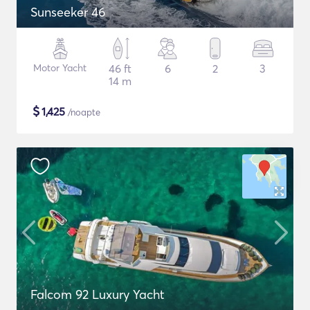
Sunseeker 46
Motor Yacht
46 ft
6
2
3
14 m
$
1,425
/noapte
Falcom 92 Luxury Yacht