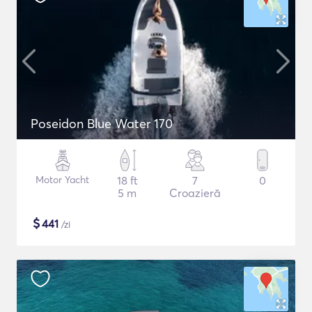
Poseidon Blue Water 170
Motor Yacht
18 ft
7
0
5 m
Croazieră
$
441
/zi