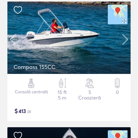
Compass 155CC
Consolă centrală
15 ft
5
0
5 m
Croazieră
$
413
/zi