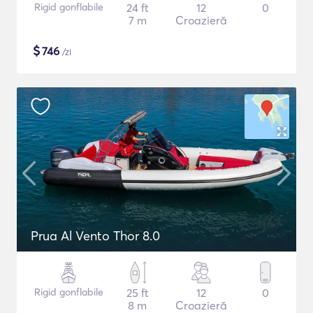
Rigid gonflabile
24 ft
12
0
7 m
Croazieră
$
746
/zi
Prua Al Vento Thor 8.0
Rigid gonflabile
25 ft
12
0
8 m
Croazieră