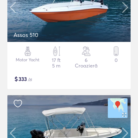
Assos 510
Motor Yacht
17 ft
6
0
5 m
Croazieră
$
333
/zi