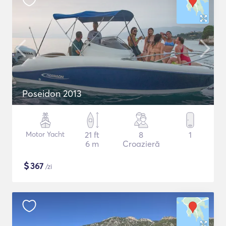
Poseidon 2013
Motor Yacht
21 ft
8
1
6 m
Croazieră
$
367
/zi