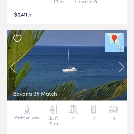
10 m
Croazieră
$
2,411
/zi
Bavaria 35 Match
Yacht cu vele
35 ft
4
2
4
11 m