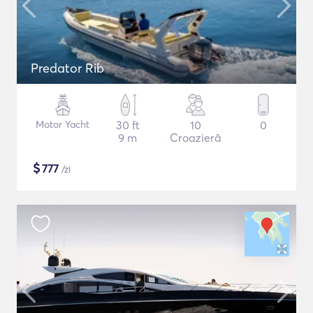
Predator Rib
Motor Yacht
30 ft
10
0
9 m
Croazieră
$
777
/zi