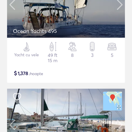
Ocean Yachts 495
Yacht cu vele
49 ft
8
3
5
15 m
$
1,378
/noapte