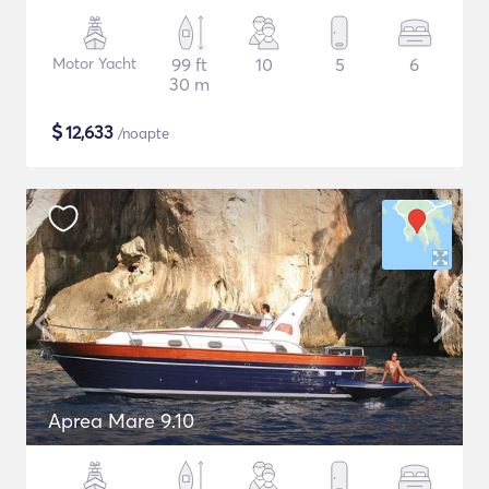
Motor Yacht
99 ft
10
5
6
30 m
$
12,633
/noapte
Aprea Mare 9.10