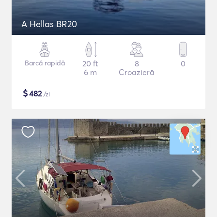
A Hellas BR20
Barcă rapidă
20 ft
8
0
6 m
Croazieră
$
482
/zi