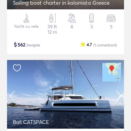
Sailing boat charter in kalamata Greece
Yacht cu vele
39 ft
8
3
5
12 m
$
562
4.7
/noapte
(1
comentarii
)
Bali CATSPACE