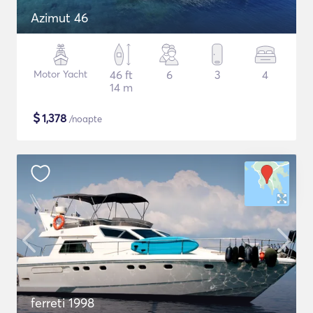
Azimut 46
Motor Yacht
46 ft
6
3
4
14 m
$
1,378
/noapte
ferreti 1998