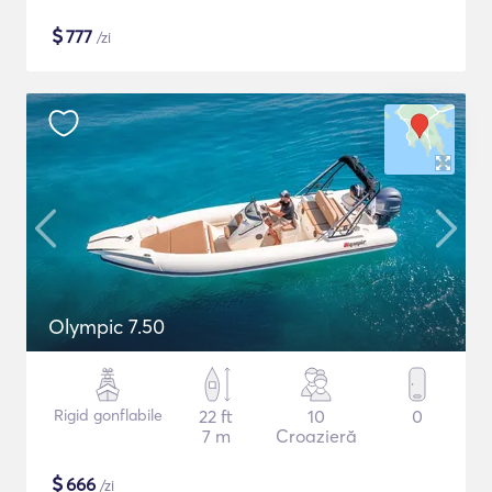
$
777
/zi
Olympic 7.50
Rigid gonflabile
22 ft
10
0
7 m
Croazieră
$
666
/zi