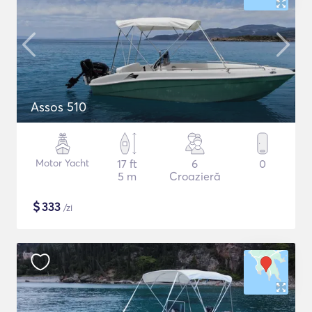
Assos 510
Motor Yacht
17 ft
6
0
5 m
Croazieră
$
333
/zi