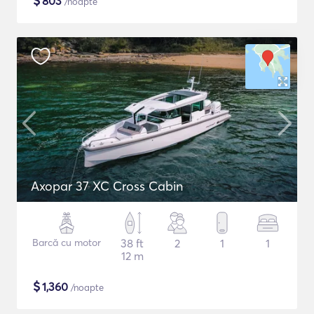
$
803
/noapte
Axopar 37 XC Cross Cabin
Barcă cu motor
38 ft
2
1
1
12 m
$
1,360
/noapte