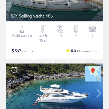
S/Y Sailing yacht 486
Yacht cu vele
49 ft
10
5
7
15 m
$
597
5.0
/noapte
(3
comentarii
)