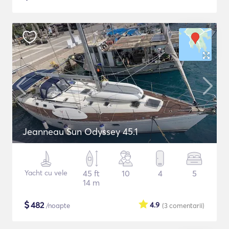
Jeanneau Sun Odyssey 45.1
Yacht cu vele
45 ft
10
4
5
14 m
$
482
4.9
/noapte
(3
comentarii
)