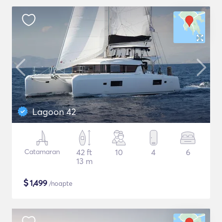
Lagoon 42
Catamaran
42 ft
10
4
6
13 m
$
1,499
/noapte