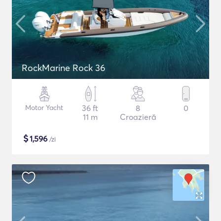
RockMarine Rock 36
Motor Yacht
36 ft
8
0
11 m
Croazieră
$
1,596
/zi