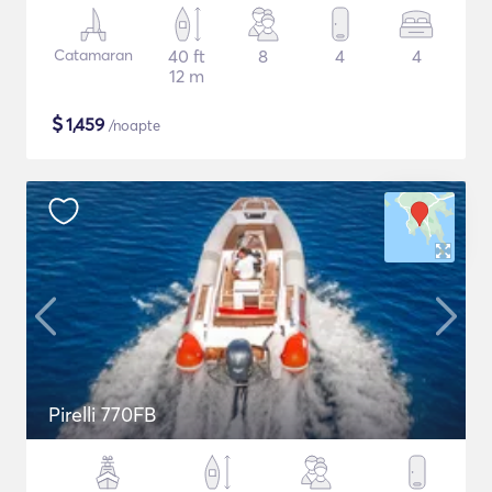
Catamaran
40 ft
8
4
4
12 m
$
1,459
/noapte
Pirelli 770FB