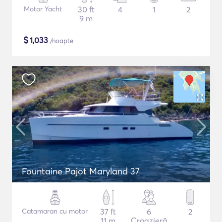
Motor Yacht
30 ft
4
1
2
9 m
$
1,033
/noapte
Fountaine Pajot Maryland 37
Catamaran cu motor
37 ft
6
2
11 m
Croazieră