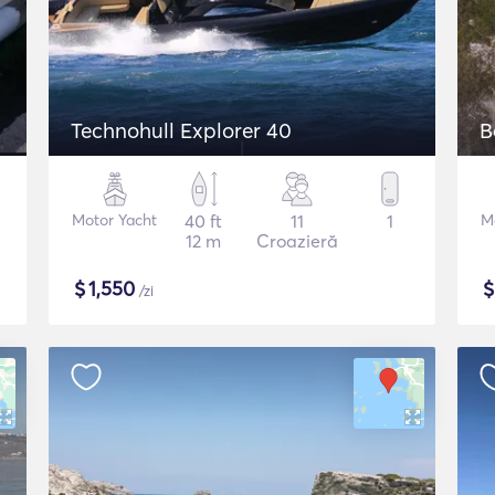
Technohull Explorer 40
B
Motor Yacht
40 ft
11
1
M
12 m
Croazieră
$
1,550
/zi