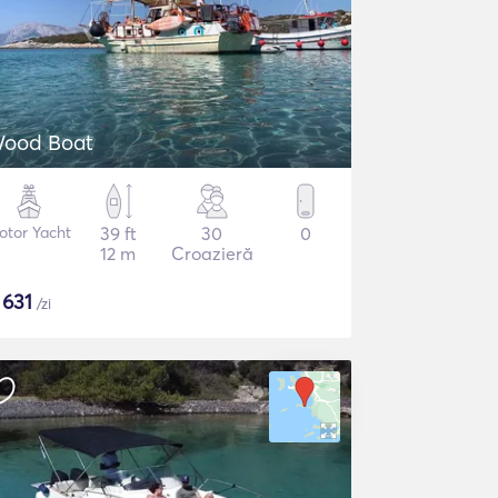
ood Boat
otor Yacht
39 ft
30
0
12 m
Croazieră
$
631
/zi