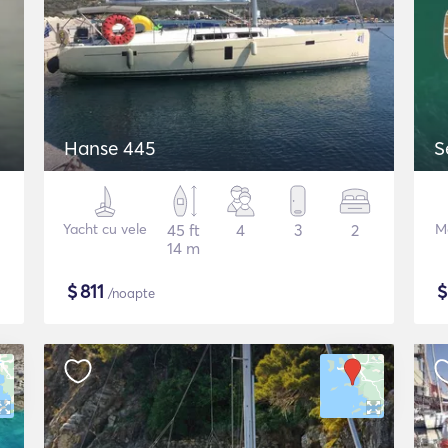
Hanse 445
S
Yacht cu vele
45 ft
4
3
2
M
14 m
$
811
/noapte