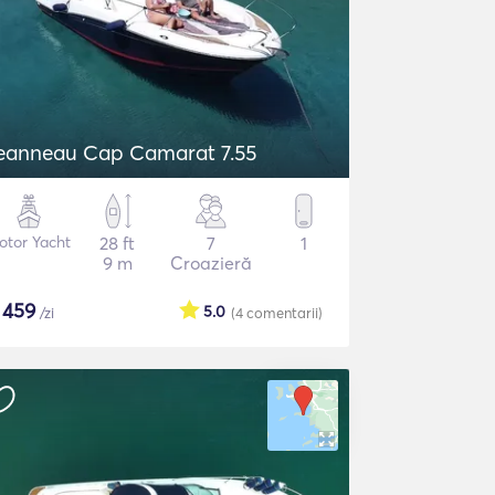
eanneau Cap Camarat 7.55
otor Yacht
28 ft
7
1
9 m
Croazieră
$
459
5.0
/zi
(4
comentarii
)