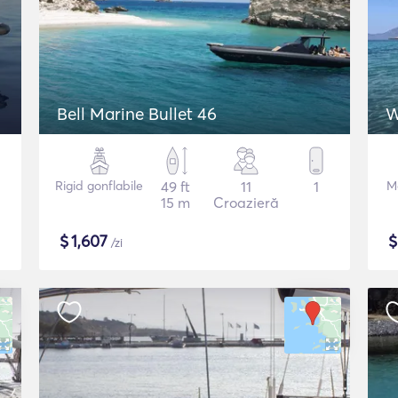
Bell Marine Bullet 46
W
Rigid gonflabile
49 ft
11
1
M
15 m
Croazieră
$
1,607
/zi