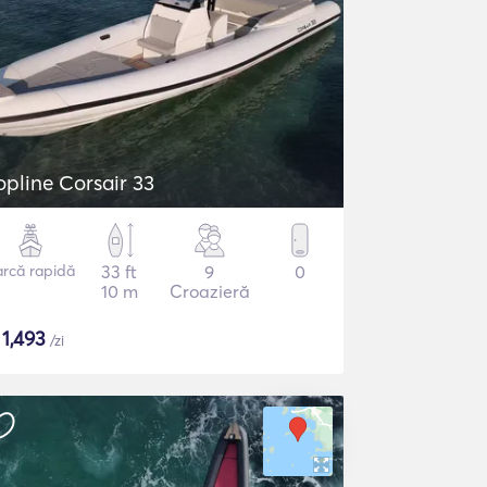
opline Corsair 33
arcă rapidă
33 ft
9
0
10 m
Croazieră
$
1,493
/zi