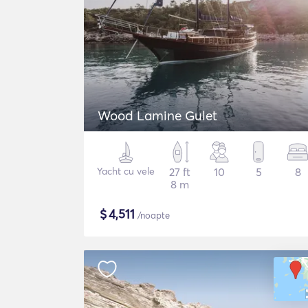
Wood Lamine Gulet
Yacht cu vele
27 ft
10
5
8
8 m
$
4,511
/noapte