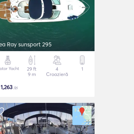
ea Ray sunsport 295
otor Yacht
29 ft
4
1
9 m
Croazieră
$
1,263
/zi