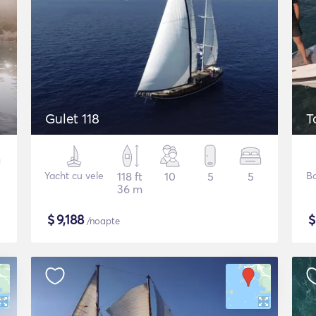
Gulet 118
T
Yacht cu vele
118 ft
10
5
5
B
36 m
$
9,188
/noapte