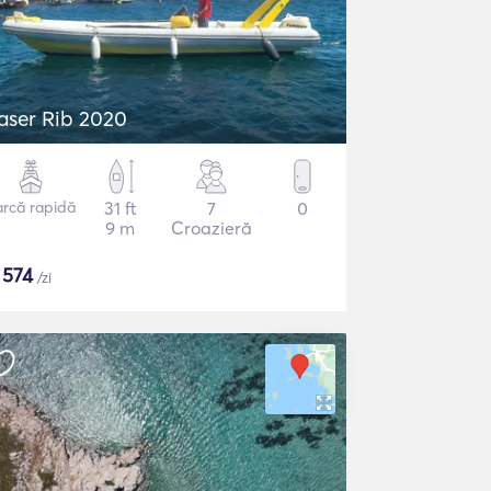
aser Rib 2020
arcă rapidă
31 ft
7
0
9 m
Croazieră
$
574
/zi