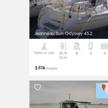
Jeanneau Sun Odyssey 45.2
Yacht cu vele
45 ft
8
4
4
14 m
$
574
/noapte