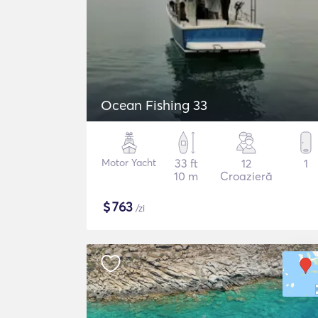
Ocean Fishing 33
Motor Yacht
33 ft
12
1
10 m
Croazieră
$
763
/zi