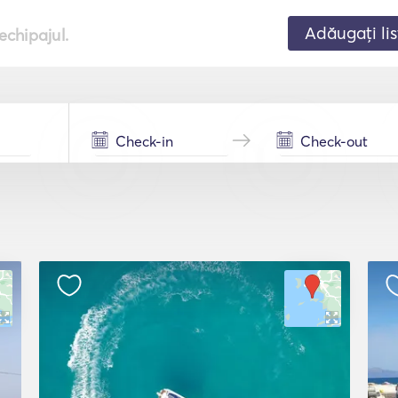
Adăugați lis
echipajul.