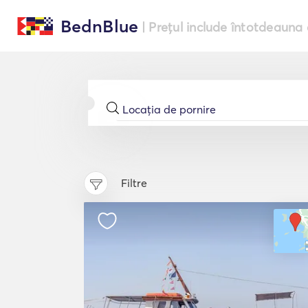
BednBlue
| Prețul include întotdeauna 
Filtre