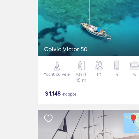
Colvic Victor 50
Yacht cu vele
50 ft
10
5
5
15 m
$
1,148
/noapte