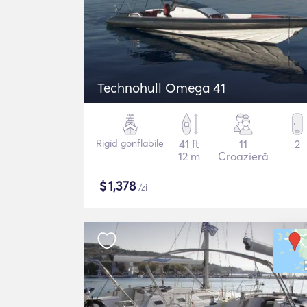
Technohull Omega 41
Rigid gonflabile
41 ft
11
2
12 m
Croazieră
$
1,378
/zi