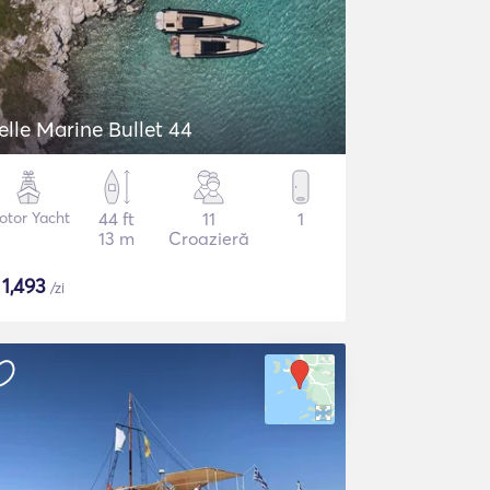
elle Marine Bullet 44
otor Yacht
44 ft
11
1
13 m
Croazieră
$
1,493
/zi