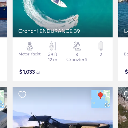
Cranchi ENDURANCE 39
L
Motor Yacht
39 ft
8
2
B
12 m
Croazieră
$
1,033
/zi