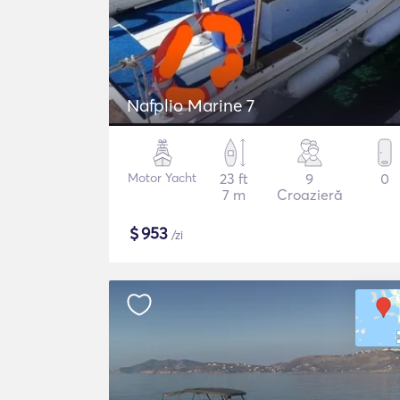
Nafplio Marine 7
Motor Yacht
23 ft
9
0
7 m
Croazieră
$
953
/zi