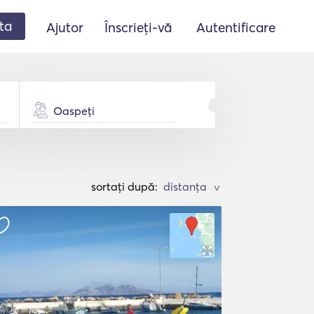
ta
Ajutor
Înscrieți-vă
Autentificare
Oaspeți
sortați după:
>