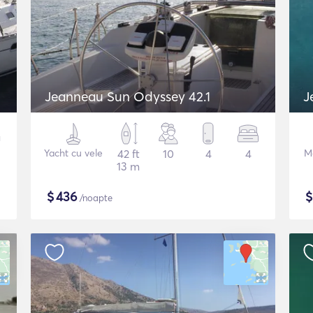
Jeanneau Sun Odyssey 42.1
J
Yacht cu vele
42 ft
10
4
4
M
13 m
$
436
/noapte