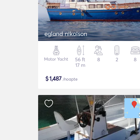
egland nikolson
Motor Yacht
56 ft
8
2
8
17 m
$
1,487
/noapte