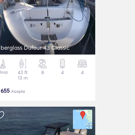
iberglass Dufour 43 Classic
loop
43 ft
8
4
4
13 m
$
655
/noapte