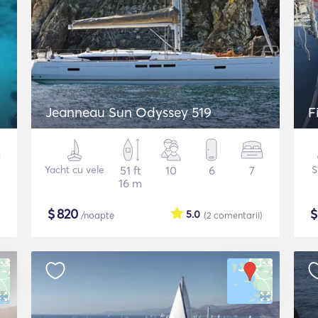
Jeanneau Sun Odyssey 519
F
Yacht cu vele
51 ft
10
6
7
S
16 m
$
820
5.0
/noapte
(2
comentarii
)