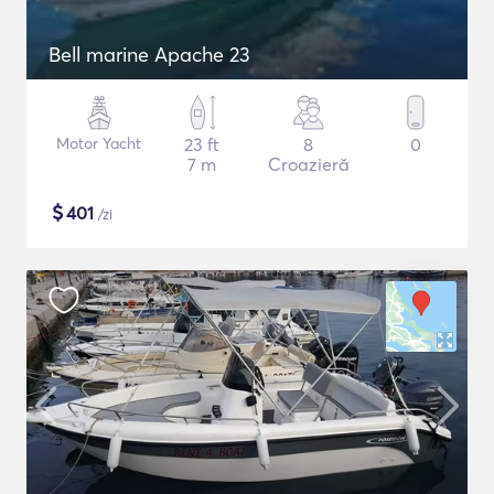
Bell marine Apache 23
Motor Yacht
23 ft
8
0
7 m
Croazieră
$
401
/zi