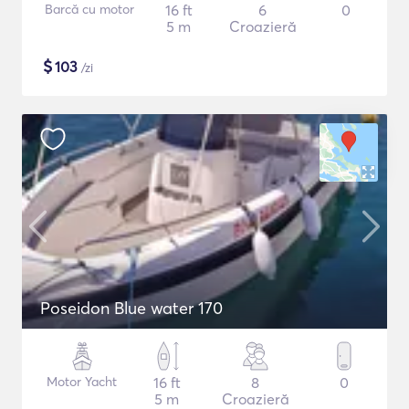
Barcă cu motor
16 ft
6
0
5 m
Croazieră
$
103
/zi
Poseidon Blue water 170
Motor Yacht
16 ft
8
0
5 m
Croazieră