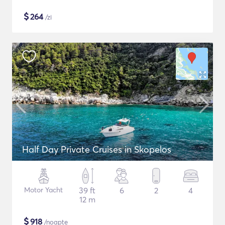
$
264
/zi
Half Day Private Cruises in Skopelos
Motor Yacht
39 ft
6
2
4
12 m
$
918
/noapte