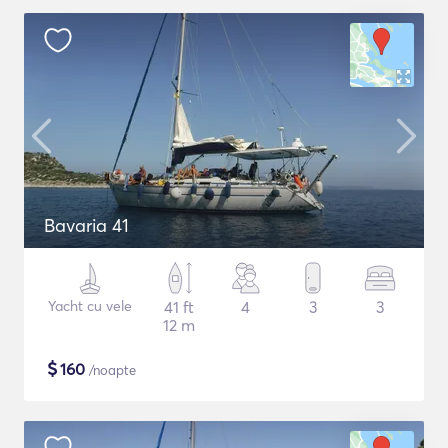
Bavaria 41
Yacht cu vele
41 ft
4
3
3
12 m
$
160
/noapte