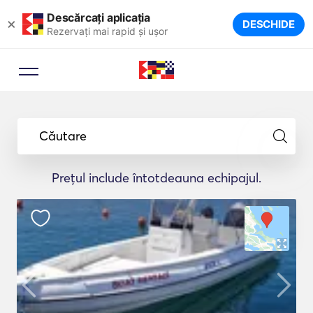
Descărcați aplicația
×
DESCHIDE
Rezervați mai rapid și ușor
Căutare
Prețul include întotdeauna echipajul.