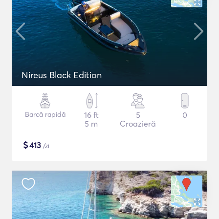
Nireus Black Edition
Barcă rapidă
16 ft
5
0
5 m
Croazieră
$
413
/zi