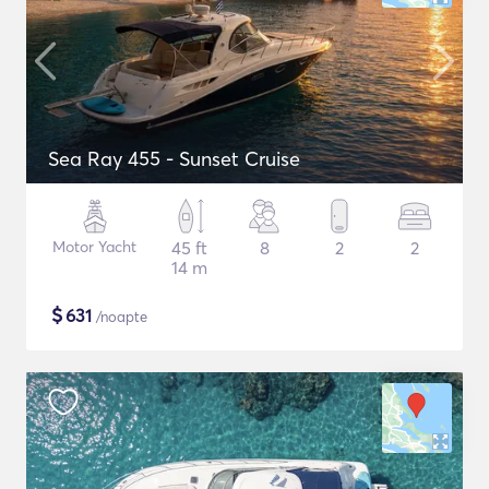
Sea Ray 455 - Sunset Cruise
Motor Yacht
45 ft
8
2
2
14 m
$
631
/noapte