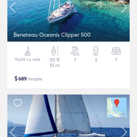
Beneteau Oceanis Clipper 500
Yacht cu vele
50 ft
7
3
7
15 m
$
689
/noapte