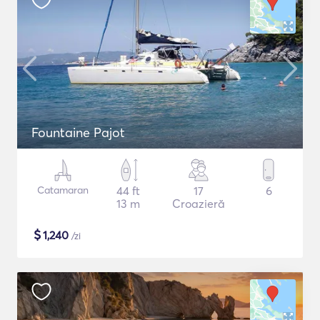
Fountaine Pajot
Catamaran
44 ft
17
6
13 m
Croazieră
$
1,240
/zi