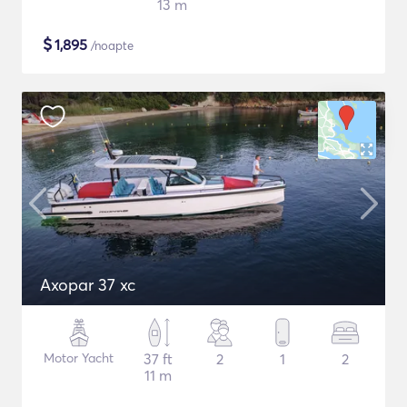
13 m
$
1,895
/noapte
Axopar 37 xc
Motor Yacht
37 ft
2
1
2
11 m