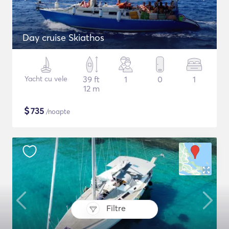
Day cruise Skiathos
Yacht cu vele
39 ft
1
0
1
12 m
$
735
/noapte
Filtre