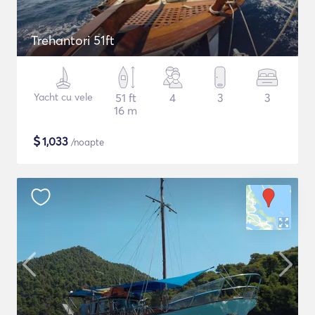
Trehantori 51ft
Yacht cu vele
51 ft
4
3
3
16 m
$
1,033
/noapte