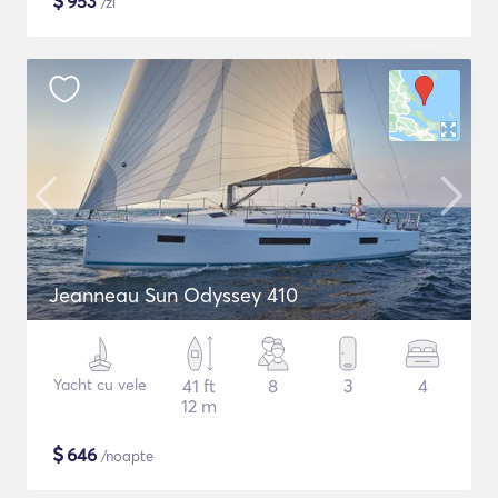
$
953
/zi
Jeanneau Sun Odyssey 410
Yacht cu vele
41 ft
8
3
4
12 m
$
646
/noapte