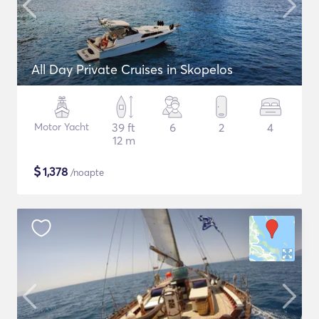
All Day Private Cruises in Skopelos
Motor Yacht
39 ft
6
2
4
12 m
$
1,378
/noapte