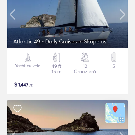
Atlantic 49 - Daily Cruises in Skopelos
Yacht cu vele
49 ft
12
5
15 m
Croazieră
$
1,447
/zi