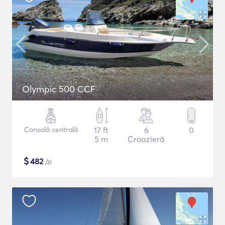
Olympic 500 CCF
Consolă centrală
17 ft
6
0
5 m
Croazieră
$
482
/zi