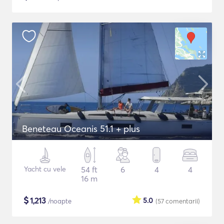
Beneteau Oceanis 51.1 + plus
Yacht cu vele
54 ft
6
4
4
16 m
$
1,213
5.0
/noapte
(57
comentarii
)