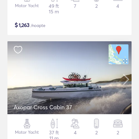
Motor Yacht
49 ft
7
2
4
15 m
$
1,263
/noapte
Axopar Cross Cabin 37
Motor Yacht
37 ft
4
2
2
11 m