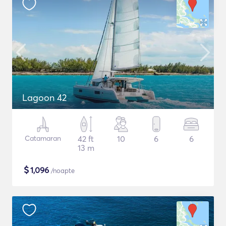
Lagoon 42
Catamaran
42 ft
10
6
6
13 m
$
1,096
/noapte