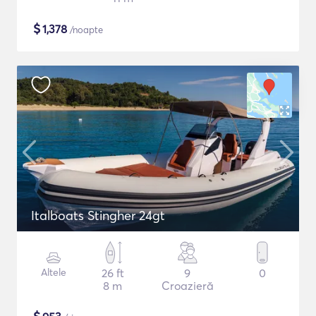
$
1,378
/noapte
Italboats Stingher 24gt
Altele
26 ft
9
0
8 m
Croazieră