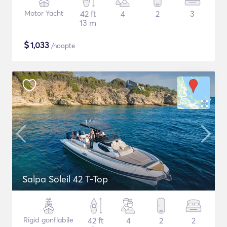
Motor Yacht
42 ft
4
2
3
13 m
$
1,033
/noapte
Salpa Soleil 42 T-Top
Rigid gonflabile
42 ft
4
2
2