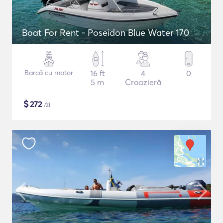
Boat For Rent - Poseidon Blue Water 170
Barcă cu motor
16 ft
4
0
5 m
Croazieră
$
272
/zi