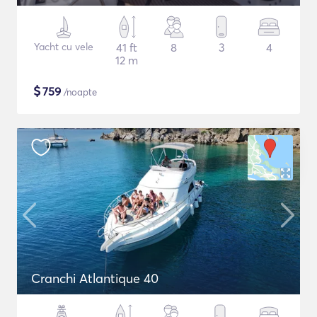
Yacht cu vele
41 ft
8
3
4
12 m
$
759
/noapte
Cranchi Atlantique 40