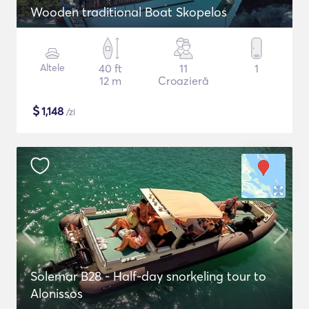
Wooden traditional Boat Skopelos
Altele
40 ft
11
1
12 m
Croazieră
$
1,148
/zi
Solemar B28 - Half-day snorkeling tour to
Alonissos