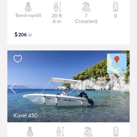
Barcă rapidă
20 ft
7
0
6 m
Croazieră
$
206
/zi
Karel 450