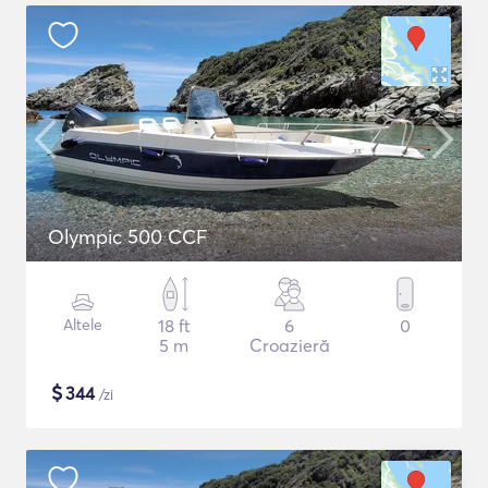
Olympic 500 CCF
Altele
18 ft
6
0
5 m
Croazieră
$
344
/zi