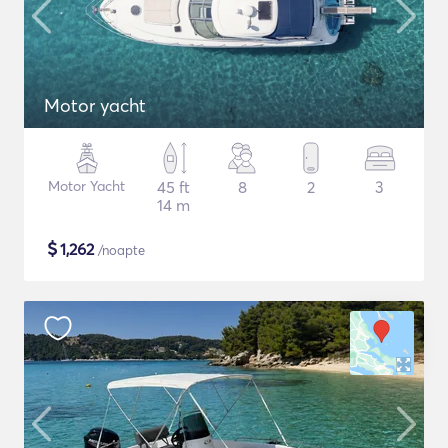
Motor yacht
Motor Yacht
45 ft
8
2
3
14 m
$
1,262
/noapte