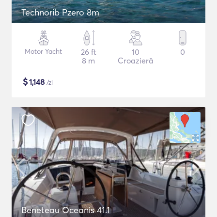
Technorib Pzero 8m
Motor Yacht
26 ft
10
0
8 m
Croazieră
$
1,148
/zi
Beneteau Oceanis 41.1