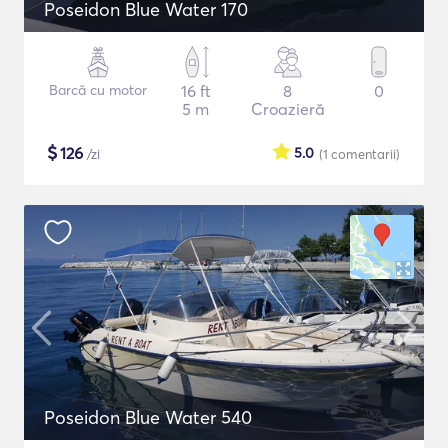
Poseidon Blue Water 170
Barcă cu motor
16 ft
8
0
5 m
Croazieră
$
126
5.0
/zi
(1
comentarii
)
Poseidon Blue Water 540