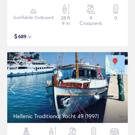
Gonflabile Outboard
28 ft
9
0
9 m
Croazieră
$
689
/zi
Hellenic Traditional Yacht 49 (1997)