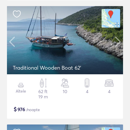
Traditional Wooden Boat 62'
Altele
62 ft
10
4
4
19 m
$
976
/noapte