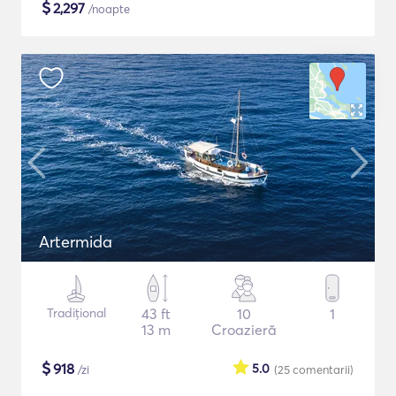
$
2,297
/noapte
Artermida
Tradițional
43 ft
10
1
13 m
Croazieră
$
918
5.0
/zi
(25
comentarii
)