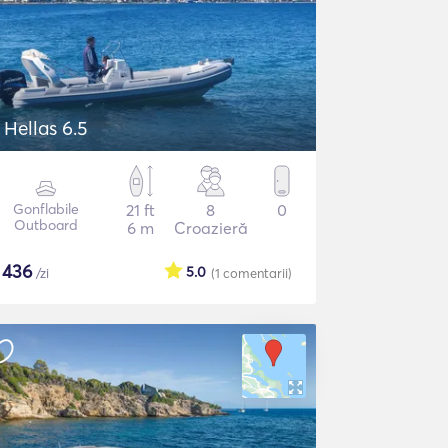
 Hellas 6.5
Gonflabile
21 ft
8
0
Outboard
6 m
Croazieră
$
436
5.0
/zi
(1
comentarii
)