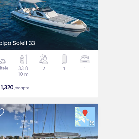
alpa Soleil 33
ltele
33 ft
2
1
1
10 m
$
1,320
/noapte