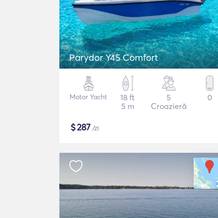
Parydor Y45 Comfort
Motor Yacht
18 ft
5
0
5 m
Croazieră
$
287
/zi