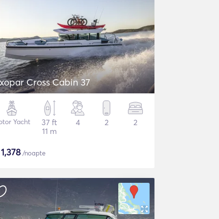
xopar Cross Cabin 37
tor Yacht
37 ft
4
2
2
11 m
$
1,378
/noapte