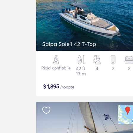
Salpa Soleil 42 T-Top
Rigid gonflabile
42 ft
4
2
2
13 m
$
1,895
/noapte