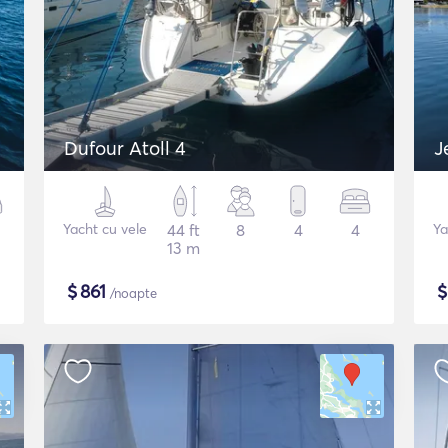
Dufour Atoll 4
Yacht cu vele
44 ft
8
4
4
Ya
13 m
$
861
/noapte