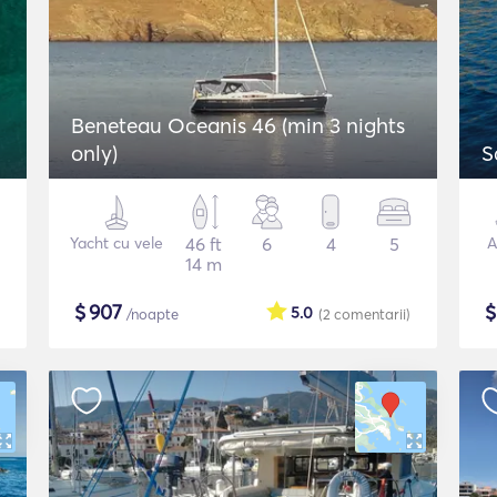
Beneteau Oceanis 46 (min 3 nights
only)
S
Yacht cu vele
46 ft
6
4
5
A
14 m
$
907
5.0
/noapte
(2
comentarii
)