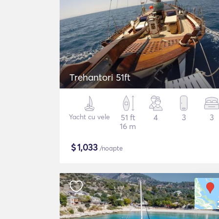
Trehantori 51ft
Yacht cu vele
51 ft
4
3
3
16 m
$
1,033
/noapte