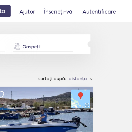
ta
Ajutor
Înscrieți-vă
Autentificare
Oaspeți
sortați după:
>