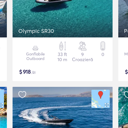
Olympic SR30
P
Gonflabile
33 ft
9
0
M
Outboard
10 m
Croazieră
$
918
/zi