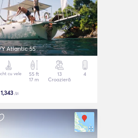
/Y Atlantic 55
cht cu vele
55 ft
13
4
17 m
Croazieră
$
1,343
/zi