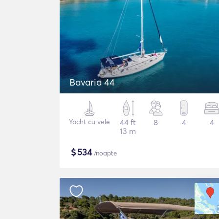
Bavaria 44
Yacht cu vele
44 ft
8
4
4
13 m
$
534
/noapte