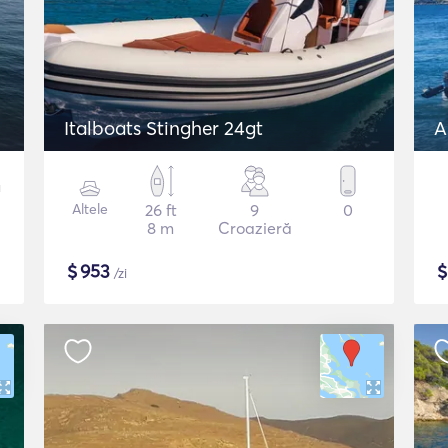
Italboats Stingher 24gt
A
Altele
26 ft
9
0
8 m
Croazieră
$
953
/zi