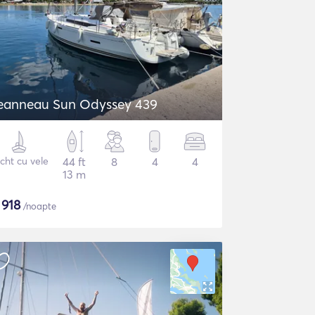
Jeanneau Sun Odyssey 439
cht cu vele
44 ft
8
4
4
13 m
$
918
/noapte