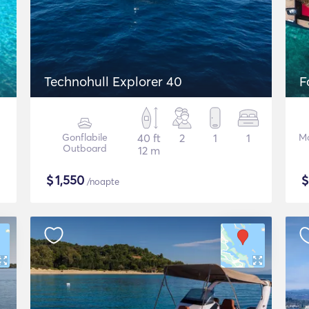
Technohull Explorer 40
F
Gonflabile
40 ft
2
1
1
Mo
Outboard
12 m
$
1,550
/noapte