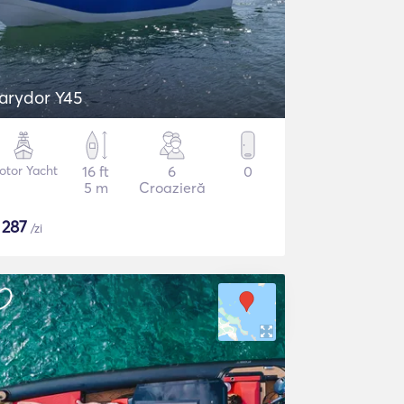
arydor Y45
otor Yacht
16 ft
6
0
5 m
Croazieră
$
287
/zi