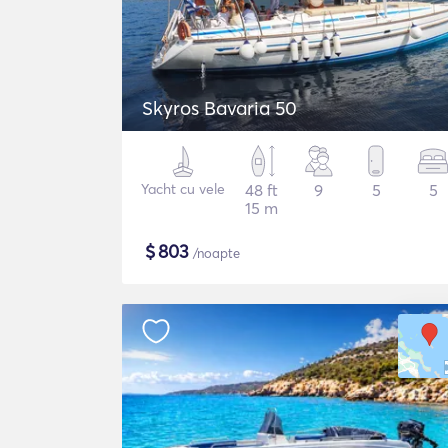
Skyros Bavaria 50
Yacht cu vele
48 ft
9
5
5
15 m
$
803
/noapte