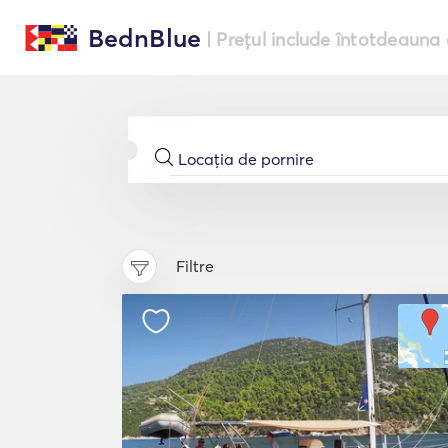
BednBlue
| Prețul include întotdeauna 
Filtre