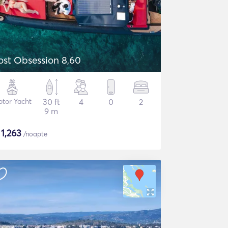
ost Obsession 8,60
tor Yacht
30 ft
4
0
2
9 m
$
1,263
/noapte