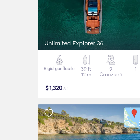
Unlimited Explorer 36
Rigid gonflabile
39 ft
9
1
12 m
Croazieră
$
1,320
/zi