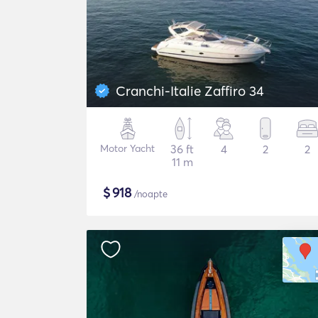
Cranchi-Italie Zaffiro 34
Motor Yacht
36 ft
4
2
2
11 m
$
918
/noapte