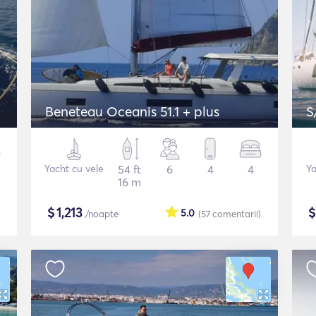
Beneteau Oceanis 51.1 + plus
S
Yacht cu vele
54 ft
6
4
4
Ya
16 m
$
1,213
5.0
/noapte
(57
comentarii
)