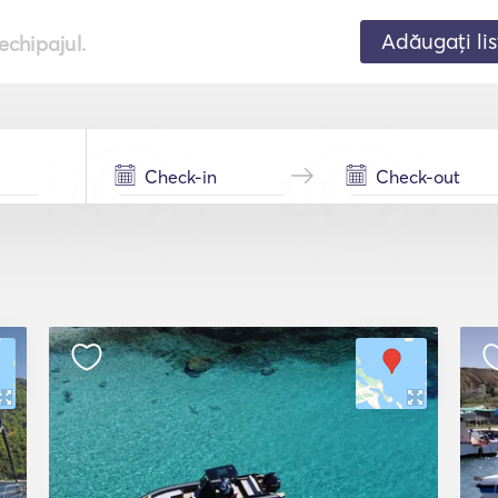
Adăugați lis
echipajul.