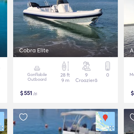
Cobra Elite
A
Gonflabile
28 ft
9
0
Mo
Outboard
9 m
Croazieră
$
551
/zi