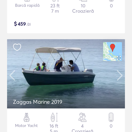
Barcă rapidă
23 ft
10
0
7 m
Croazieră
$
459
/zi
Zaggas Marine 2019
Motor Yacht
16 ft
4
0
5 m
Croazieră