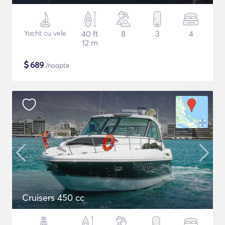
Yacht cu vele
40 ft
8
3
4
12 m
$
689
/noapte
Cruisers 450 cc