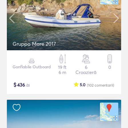
Gruppo Mare 2017
Gonflabile Outboard
19 ft
6
0
6 m
Croazieră
$
436
5.0
/zi
(102
comentarii
)