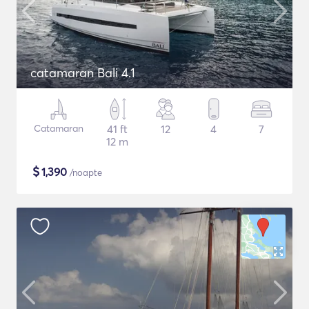
catamaran Bali 4.1
Catamaran
41 ft
12
4
7
12 m
$
1,390
/noapte