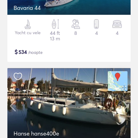
Bavaria 44
Yacht cu vele
44 ft
8
4
4
13 m
$
534
/noapte
Hanse hanse400e