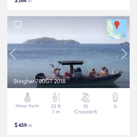
$
264
/zi
Stingher 700GT 2018
Motor Yacht
23 ft
10
0
7 m
Croazieră
$
459
/zi