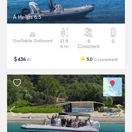
A Hellas 6.5
Gonflabile Outboard
21 ft
8
0
6 m
Croazieră
$
436
5.0
/zi
(1
comentarii
)