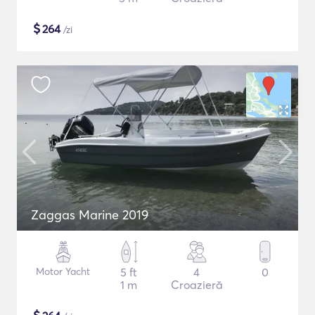
$
264
/zi
Zaggas Marine 2019
Motor Yacht
5 ft
4
0
1 m
Croazieră