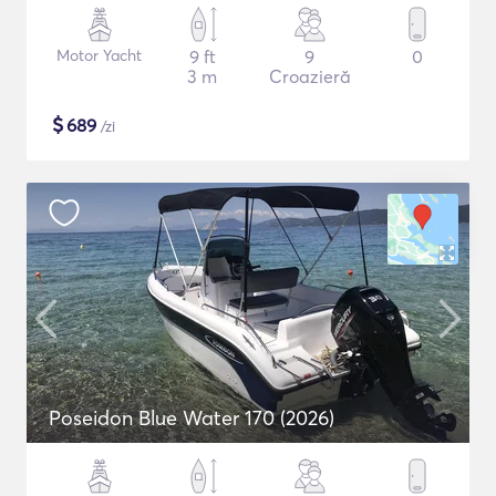
Motor Yacht
9 ft
9
0
3 m
Croazieră
$
689
/zi
Poseidon Blue Water 170 (2026)