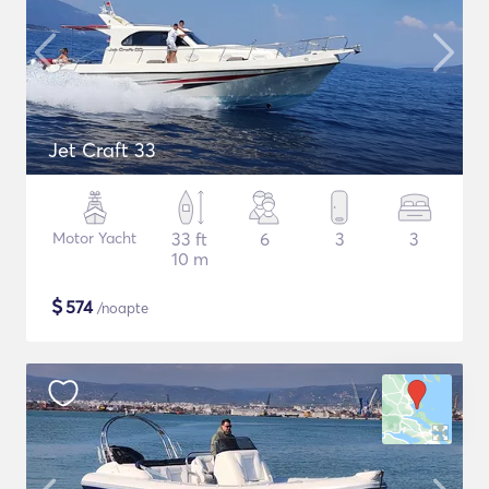
Jet Craft 33
Motor Yacht
33 ft
6
3
3
10 m
$
574
/noapte