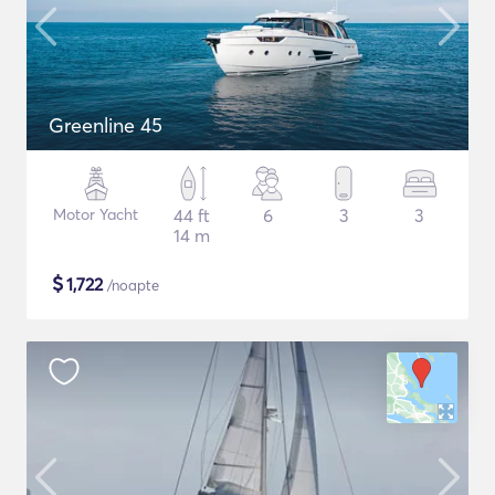
Greenline 45
Motor Yacht
44 ft
6
3
3
14 m
$
1,722
/noapte