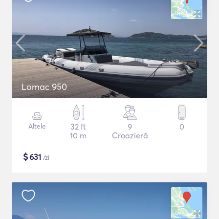
Lomac 950
Altele
32 ft
9
0
10 m
Croazieră
$
631
/zi