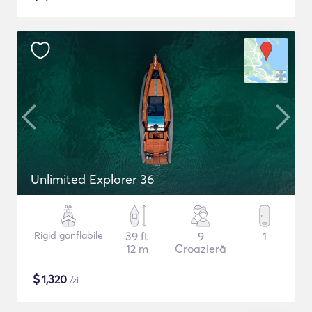
Unlimited Explorer 36
Rigid gonflabile
39 ft
9
1
12 m
Croazieră
$
1,320
/zi