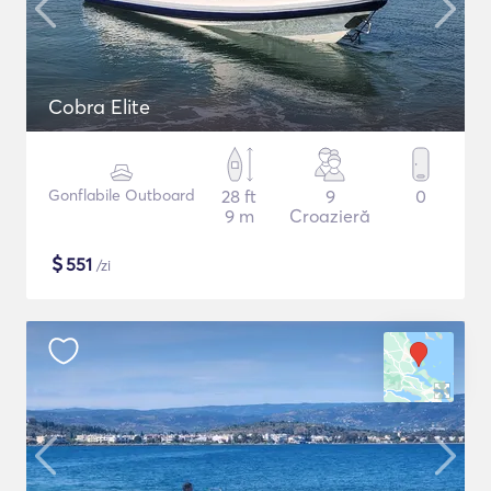
Cobra Elite
Gonflabile Outboard
28 ft
9
0
9 m
Croazieră
$
551
/zi