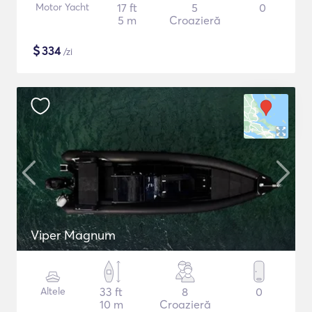
Motor Yacht
17 ft
5
0
5 m
Croazieră
$
334
/zi
Viper Magnum
Altele
33 ft
8
0
10 m
Croazieră