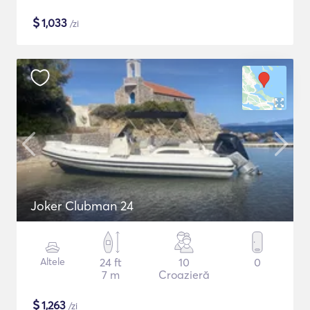
$
1,033
/zi
Joker Clubman 24
Altele
24 ft
10
0
7 m
Croazieră
$
1,263
/zi