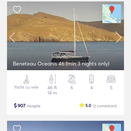
Beneteau Oceanis 46 (min 3 nights only)
Yacht cu vele
46 ft
6
4
5
14 m
$
907
5.0
/noapte
(2
comentarii
)