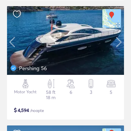
Pershing 56
Motor Yacht
58 ft
6
3
5
18 m
$
4,594
/noapte