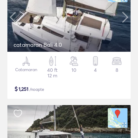
catamaran Bali 4.0
Catamaran
40 ft
10
4
8
12 m
$
1,251
/noapte