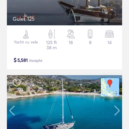
Gulet 125
Yacht cu vele
125 ft
18
8
14
38 m
$
5,581
/noapte