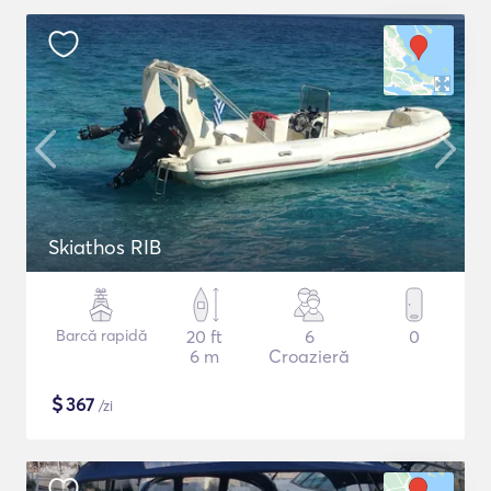
Skiathos RIB
Barcă rapidă
20 ft
6
0
6 m
Croazieră
$
367
/zi