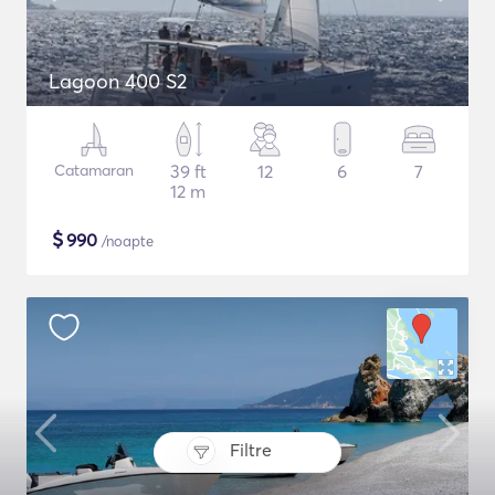
Lagoon 400 S2
Catamaran
39 ft
12
6
7
12 m
$
990
/noapte
Filtre