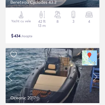
Beneteau Cyclades 43.3
Yacht cu vele
42 ft
8
3
4
13 m
$
434
/noapte
Oceanic 2017