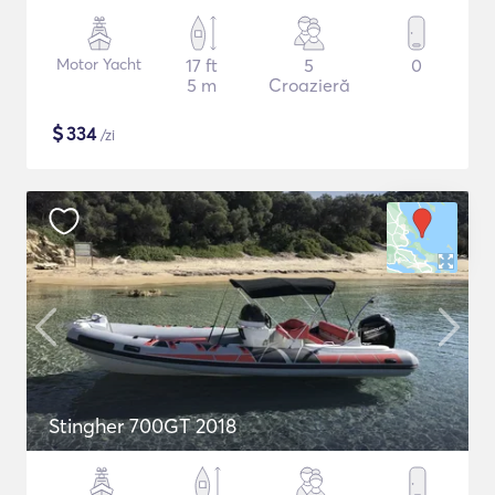
Motor Yacht
17 ft
5
0
5 m
Croazieră
$
334
/zi
Stingher 700GT 2018