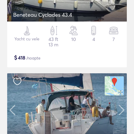
Beneteau Cyclades 43.4
Yacht cu vele
43 ft
10
4
7
13 m
$
418
/noapte