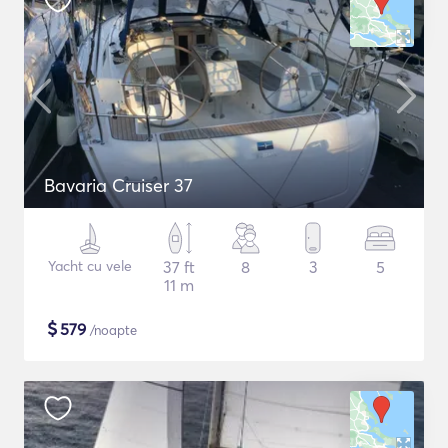
Bavaria Cruiser 37
Yacht cu vele
37 ft
8
3
5
11 m
$
579
/noapte