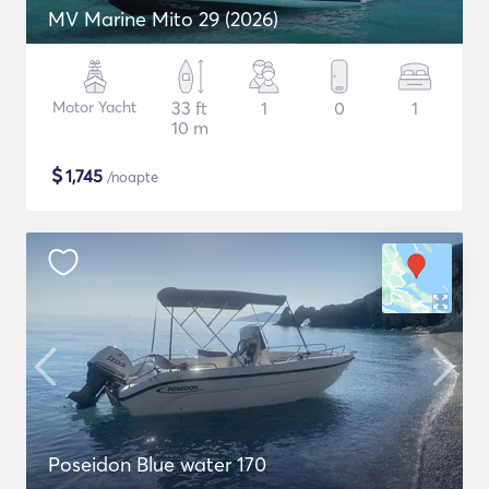
MV Marine Mito 29 (2026)
Motor Yacht
33 ft
1
0
1
10 m
$
1,745
/noapte
Poseidon Blue water 170