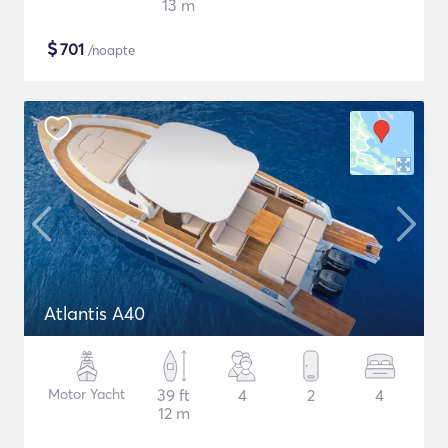
13 m
$
701
/noapte
Atlantis A40
Motor Yacht
39 ft
4
2
4
12 m