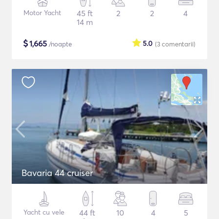
Motor Yacht
45 ft
2
2
4
14 m
$
1,665
5.0
/noapte
(3
comentarii
)
Bavaria 44 cruiser
Yacht cu vele
44 ft
10
4
5