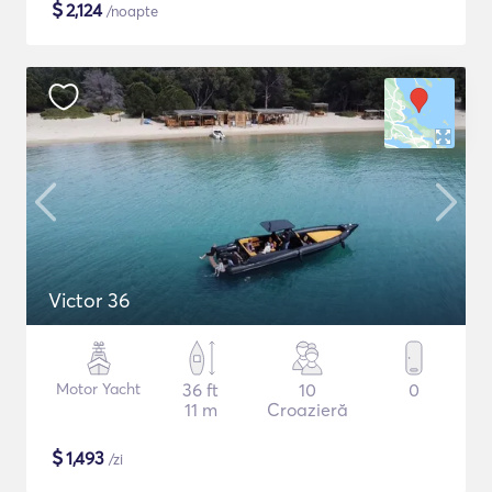
$
2,124
/noapte
Victor 36
Motor Yacht
36 ft
10
0
11 m
Croazieră
$
1,493
/zi