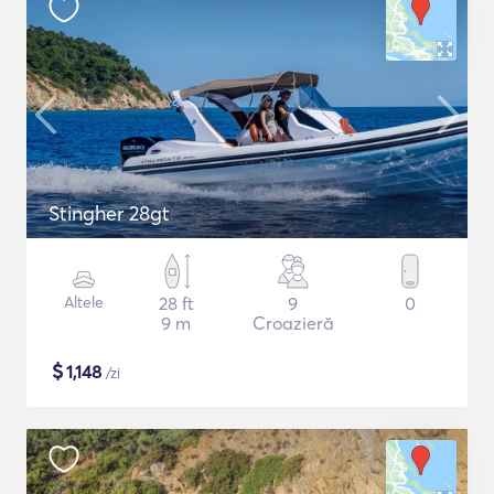
Stingher 28gt
Altele
28 ft
9
0
9 m
Croazieră
$
1,148
/zi