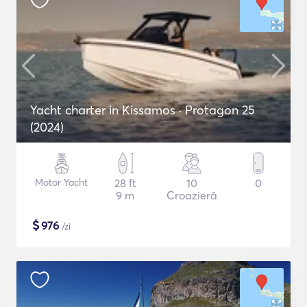
Yacht charter in Kissamos · Protagon 25
(2024)
Motor Yacht
28 ft
10
0
9 m
Croazieră
$
976
/zi