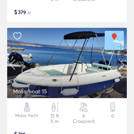
$
379
/zi
Motorboat 15
Motor Yacht
15 ft
6
0
5 m
Croazieră