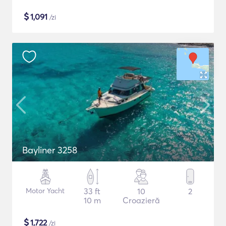
$
1,091
/zi
Bayliner 3258
Motor Yacht
33 ft
10
2
10 m
Croazieră
$
1,722
/zi