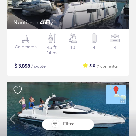
Nautitech 46Fly
Catamaran
45 ft
10
4
4
14 m
$
3,858
5.0
/noapte
(1
comentarii
)
Filtre