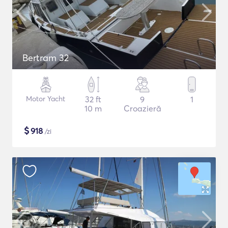
Bertram 32
Motor Yacht
32 ft
9
1
10 m
Croazieră
$
918
/zi