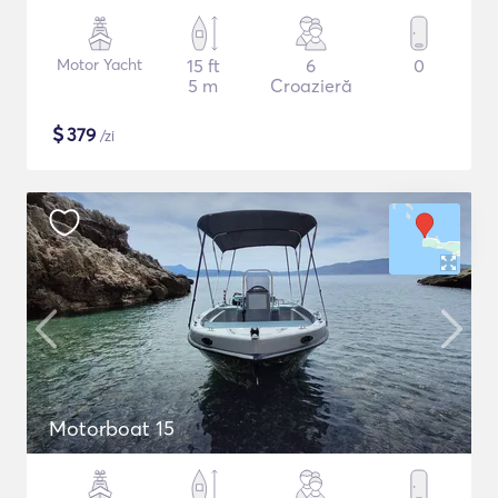
Motor Yacht
15 ft
6
0
5 m
Croazieră
$
379
/zi
Motorboat 15