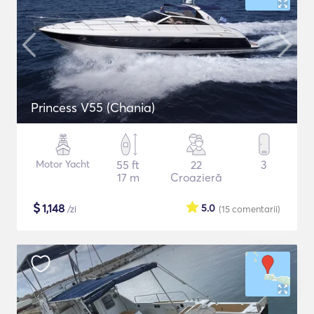
Princess V55 (Chania)
Motor Yacht
55 ft
22
3
17 m
Croazieră
$
1,148
5.0
/zi
(15
comentarii
)