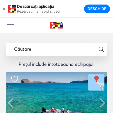
Descărcați aplicația
×
DESCHIDE
Rezervați mai rapid și ușor
Căutare
Prețul include întotdeauna echipajul.