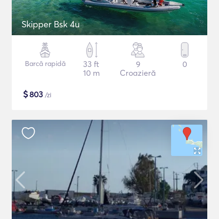
Skipper Bsk 4u
Barcă rapidă
33 ft
9
0
10 m
Croazieră
$
803
/zi