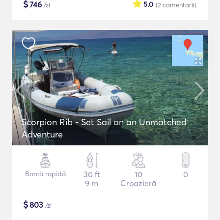
$
746
5.0
/zi
(2
comentarii
)
Scorpion Rib - Set Sail on an Unmatched
Adventure
Barcă rapidă
30 ft
10
0
9 m
Croazieră
$
803
/zi