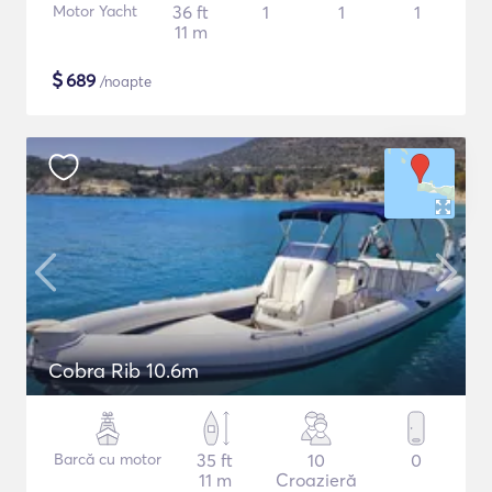
Motor Yacht
36 ft
1
1
1
11 m
$
689
/noapte
Cobra Rib 10.6m
Barcă cu motor
35 ft
10
0
11 m
Croazieră