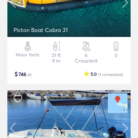
Picton Boat Cobra 31
Motor Yacht
31 ft
6
0
9 m
Croazieră
$
746
5.0
/zi
(1
comentarii
)