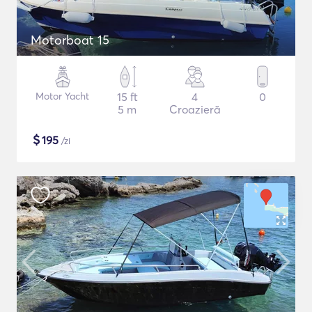
Motorboat 15
Motor Yacht
15 ft
4
0
5 m
Croazieră
$
195
/zi