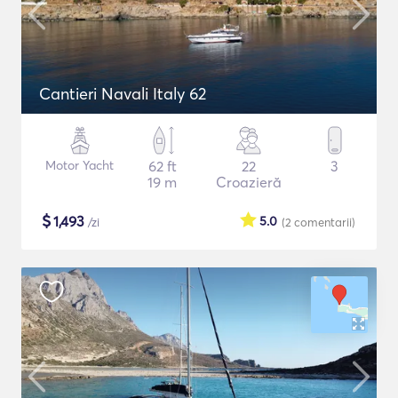
Cantieri Navali Italy 62
Motor Yacht
62 ft
22
3
19 m
Croazieră
$
1,493
5.0
/zi
(2
comentarii
)