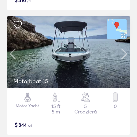
$
310
/zi
Motorboat 15
Motor Yacht
15 ft
5
0
5 m
Croazieră
$
344
/zi