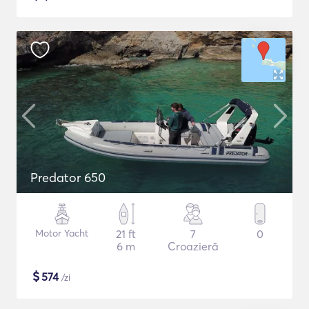
Predator 650
Motor Yacht
21 ft
7
0
6 m
Croazieră
$
574
/zi