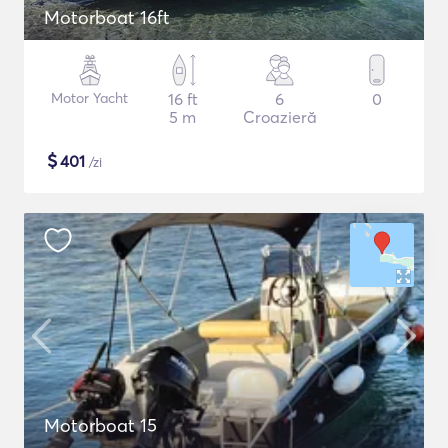
Motorboat 16ft
Motor Yacht
16 ft
6
0
5 m
Croazieră
$
401
/zi
Motorboat 15