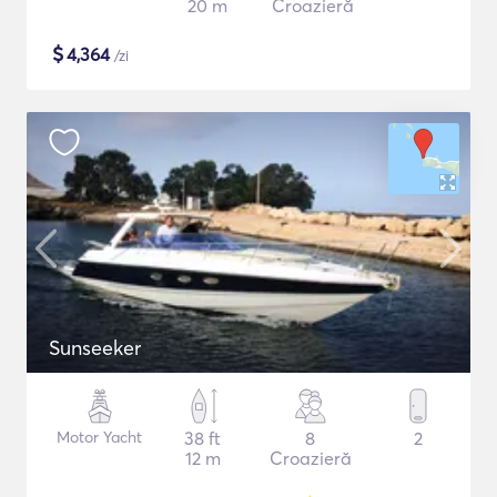
20 m
Croazieră
$
4,364
/zi
Sunseeker
Motor Yacht
38 ft
8
2
12 m
Croazieră