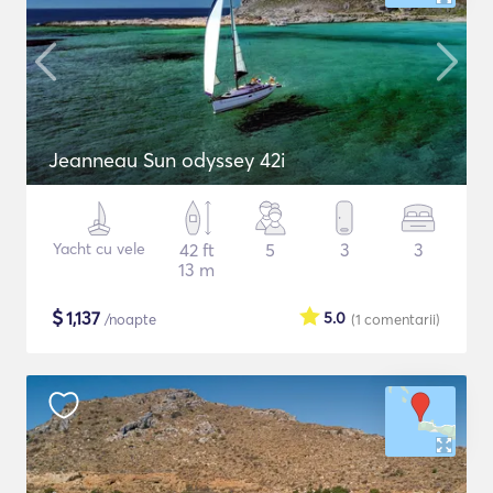
Jeanneau Sun odyssey 42i
Yacht cu vele
42 ft
5
3
3
13 m
$
1,137
5.0
/noapte
(1
comentarii
)