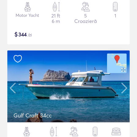
Motor Yacht
21 ft
5
1
6 m
Croazieră
$
344
/zi
Gulf Craft 34cc