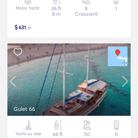
Motor Yacht
26 ft
8
1
8 m
Croazieră
$
631
/zi
Gulet 66
Yacht cu vele
66 ft
50
0