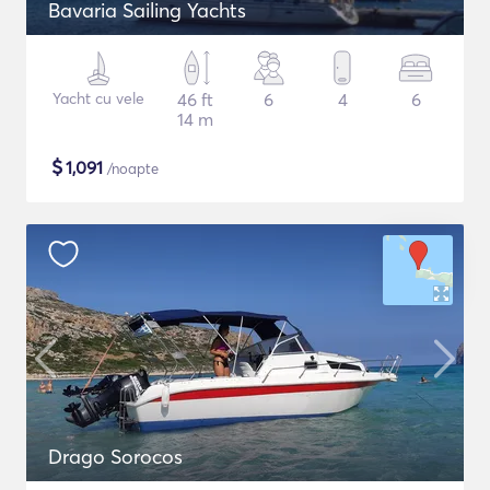
Bavaria Sailing Yachts
Yacht cu vele
46 ft
6
4
6
14 m
$
1,091
/noapte
Drago Sorocos