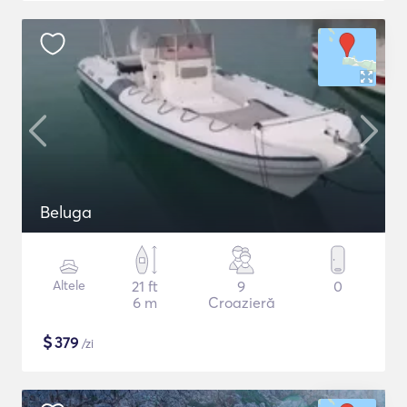
Beluga
Altele
21 ft
9
0
6 m
Croazieră
$
379
/zi