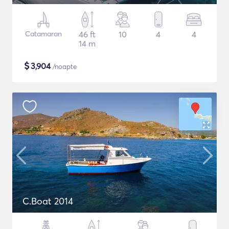
Catamaran
46 ft
10
4
4
14 m
$
3,904
/noapte
C.Boat 2014