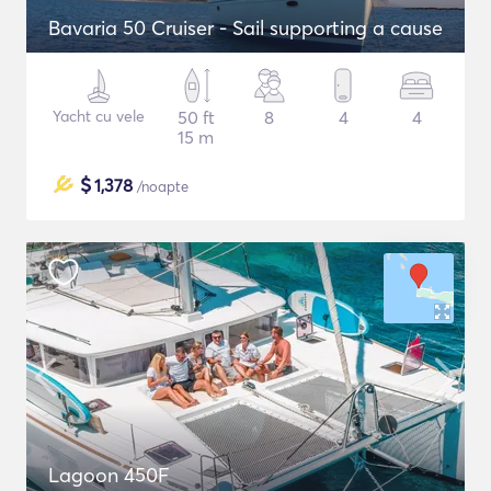
Bavaria 50 Cruiser - Sail supporting a cause
Yacht cu vele
50 ft
8
4
4
15 m
$
1,378
/noapte
Lagoon 450F