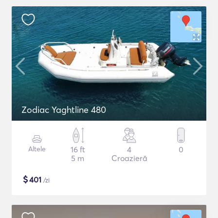
Zodiac Yaghtline 480
Altele
16 ft
4
0
5 m
Croazieră
$
401
/zi