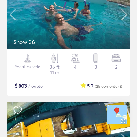
Show 36
Yacht cu vele
36 ft
4
3
2
11 m
$
803
5.0
/noapte
(25
comentarii
)