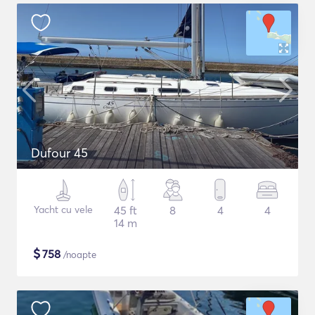
Dufour 45
Yacht cu vele
45 ft
8
4
4
14 m
$
758
/noapte