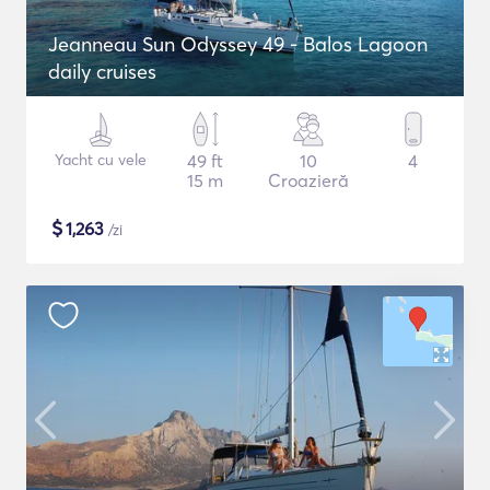
Jeanneau Sun Odyssey 49 - Balos Lagoon
daily cruises
Yacht cu vele
49 ft
10
4
15 m
Croazieră
$
1,263
/zi