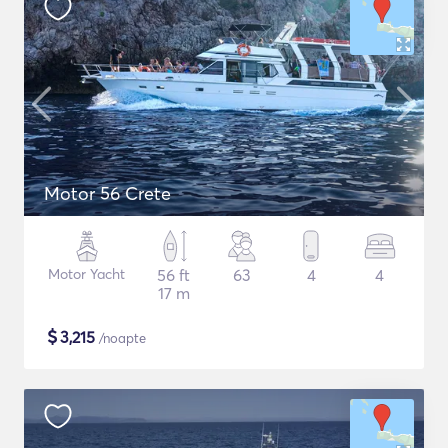
Motor 56 Crete
Motor Yacht
56 ft
63
4
4
17 m
$
3,215
/noapte