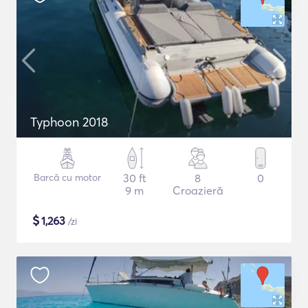
Typhoon 2018
Barcă cu motor
30 ft
8
0
9 m
Croazieră
$
1,263
/zi