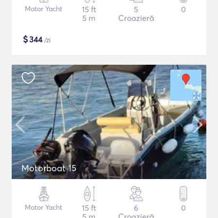
Motor Yacht
15 ft
5
0
5 m
Croazieră
$
344
/zi
Motorboat 15
Motor Yacht
15 ft
6
0
5 m
Croazieră