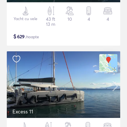
Yacht cu vele
43 ft
10
4
4
13 m
$
629
/noapte
Excess 11