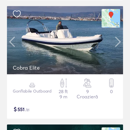
Cobra Elite
Gonflabile Outboard
28 ft
9
0
9 m
Croazieră
$
551
/zi