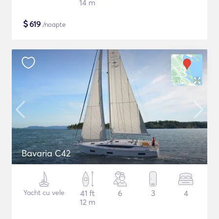
14 m
$
619
/noapte
Bavaria C42
Yacht cu vele
41 ft
6
3
4
12 m