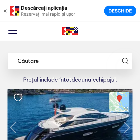
Descărcați aplicația
×
DESCHIDE
Rezervați mai rapid și ușor
Căutare
Prețul include întotdeauna echipajul.