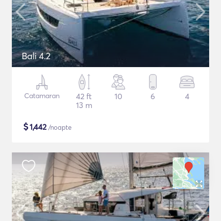
Bali 4.2
Catamaran
42 ft
10
6
4
13 m
$
1,442
/noapte