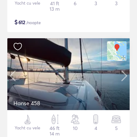
Yacht cu vele
41 ft
6
3
3
13 m
$
612
/noapte
Hanse 458
Yacht cu vele
46 ft
10
4
5
14 m