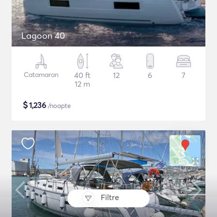
Lagoon 40
Catamaran
40 ft
12
6
7
12 m
$
1,236
/noapte
Filtre