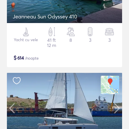
Jeanneau Sun Odyssey 410
Yacht cu vele
41 ft
8
3
3
12 m
$
614
/noapte