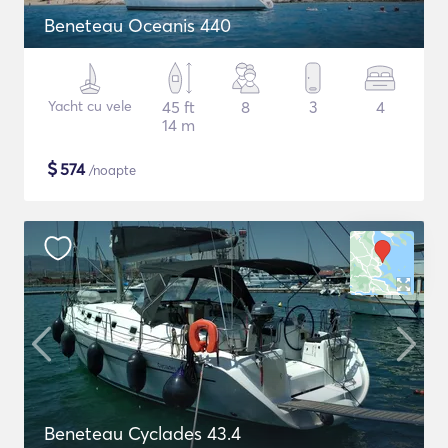
Beneteau Oceanis 440
Yacht cu vele
45 ft
8
3
4
14 m
$
574
/noapte
Beneteau Cyclades 43.4