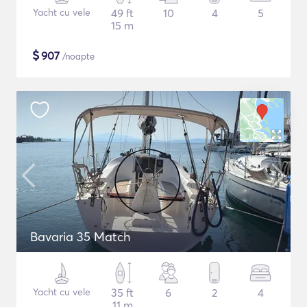
Yacht cu vele
49 ft
10
4
5
15 m
$
907
/noapte
Bavaria 35 Match
Yacht cu vele
35 ft
6
2
4
11 m