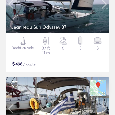
Jeanneau Sun Odyssey 37
Yacht cu vele
37 ft
6
3
3
11 m
$
496
/noapte