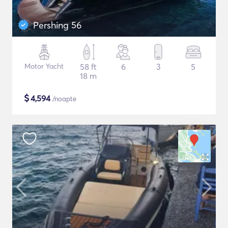
Pershing 56
Motor Yacht
58 ft
6
3
5
18 m
$
4,594
/noapte