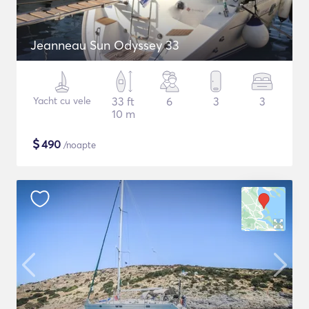
Jeanneau Sun Odyssey 33
Yacht cu vele
33 ft
6
3
3
10 m
$
490
/noapte