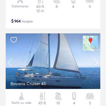
Catamaran
40 ft
8
4
5
12 m
$
964
/noapte
Bavaria Cruiser 45
Yacht cu vele
45 ft
10
4
5