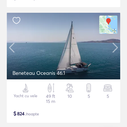
Beneteau Oceanis 46.1
Yacht cu vele
49 ft
10
5
5
15 m
$
824
/noapte