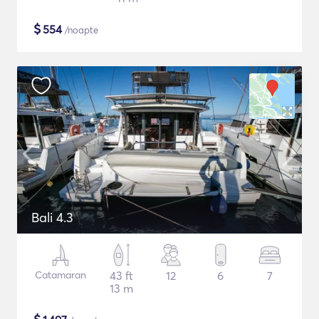
$
554
/noapte
Bali 4.3
Catamaran
43 ft
12
6
7
13 m