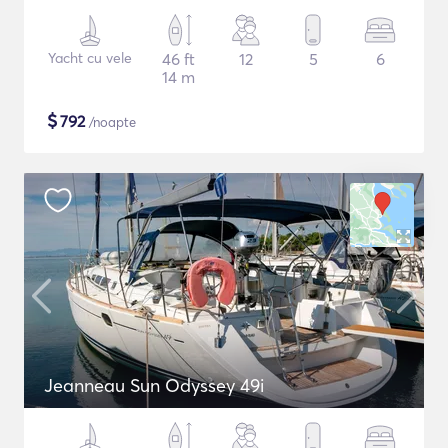
Yacht cu vele
46 ft
12
5
6
14 m
$
792
/noapte
Jeanneau Sun Odyssey 49i