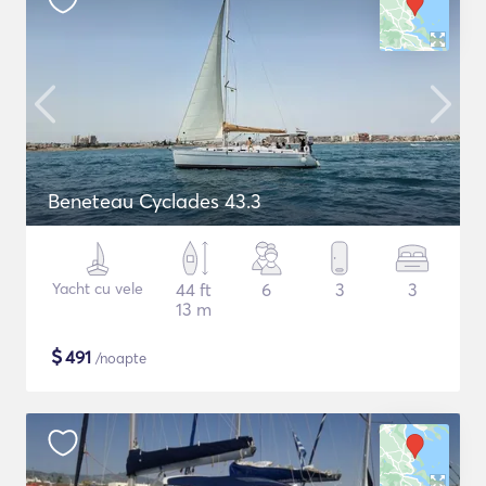
Beneteau Cyclades 43.3
Yacht cu vele
44 ft
6
3
3
13 m
$
491
/noapte