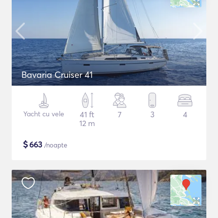
Bavaria Cruiser 41
Yacht cu vele
41 ft
7
3
4
12 m
$
663
/noapte