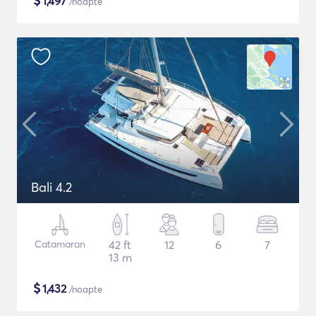
$
1,497
/noapte
Bali 4.2
Catamaran
42 ft
12
6
7
13 m
$
1,432
/noapte