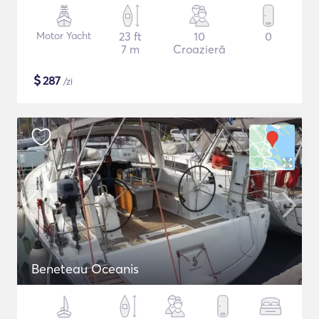
Motor Yacht
23 ft
10
0
7 m
Croazieră
$
287
/zi
Beneteau Oceanis