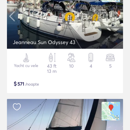
Jeanneau Sun Odyssey 43
Yacht cu vele
43 ft
10
4
5
13 m
$
571
/noapte