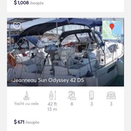
$
1,008
/noapte
Jeanneau Sun Odyssey 42 DS
Yacht cu vele
42 ft
8
3
3
13 m
$
671
/noapte