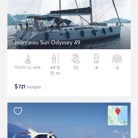
Jeanneau Sun Odyssey 49
Yacht cu vele
49 ft
10
4
4
15 m
$
721
/noapte