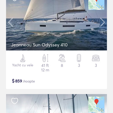
Jeanneau Sun Odyssey 410
Yacht cu vele
41 ft
8
3
3
12 m
$
859
/noapte