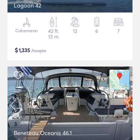
Lagoon 42
Catamaran
42 ft
12
6
7
13 m
$
1,335
/noapte
Beneteau Oceanis 46.1