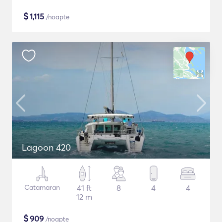
$
1,115
/noapte
Lagoon 420
Catamaran
41 ft
8
4
4
12 m
$
909
/noapte