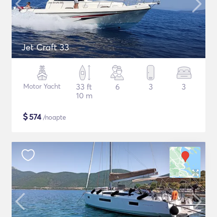
Jet Craft 33
Motor Yacht
33 ft
6
3
3
10 m
$
574
/noapte