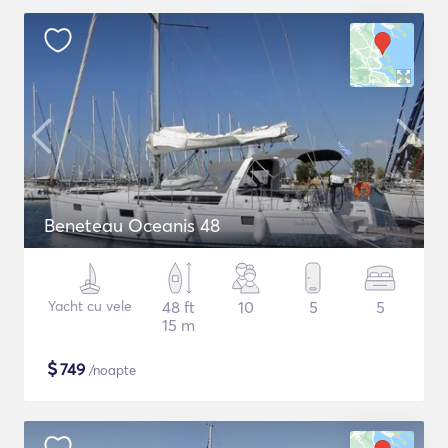
Beneteau Oceanis 48
Yacht cu vele
48 ft
10
5
5
15 m
$
749
/noapte