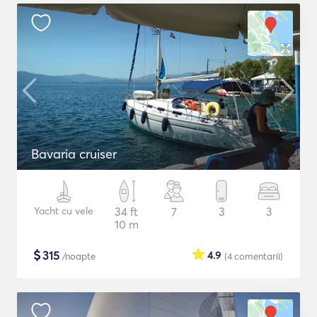
Bavaria cruiser
Yacht cu vele
34 ft
7
3
3
10 m
$
315
4.9
/noapte
(4
comentarii
)