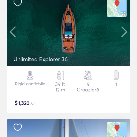
Unlimited Explorer 36
Rigid gonflabile
39 ft
9
1
12 m
Croazieră
$
1,320
/zi