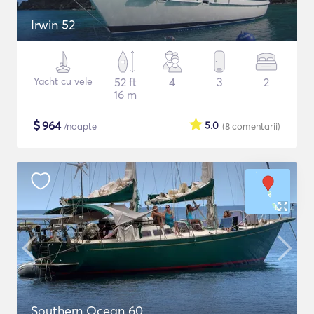
Irwin 52
Yacht cu vele
52 ft
4
3
2
16 m
$
964
5.0
/noapte
(8
comentarii
)
Southern Ocean 60