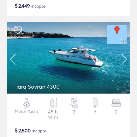
$
2,449
/noapte
Tiara Sovran 4300
Motor Yacht
45 ft
2
3
2
14 m
$
2,500
/noapte