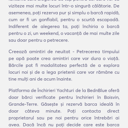
viziteze mai multe locuri într-o singură călătorie. De
asemenea, poți rezerva pur și simplu o barcă rapidă,
cum ar fi un gonflabil, pentru o scurtă escapadă.
Indiferent de alegerea ta, poți închiria o barcă
pentru o zi, un weekend, o vacanță de mai multe zile
sau doar pentru o petrecere.
Creează amintiri de neuitat - Petrecerea timpului
pe apă poate crea amintiri care vor dura o viață.
Bărcile pot fi modalitatea perfectă de a explora
locuri noi și de a lega prietenii care vor rămâne cu
tine mulți ani de acum înainte.
Platforma de Închirieri Yachturi de la BednBlue oferă
doar bărci verificate pentru închirieri în Boisvin,
Grande-Terre. Găsește și rezervă barca ideală în
doar câteva minute. Poți contacta direct
proprietarul sau pe noi pentru orice întrebări ai
avea. Dacă încă nu poți decide care este barca