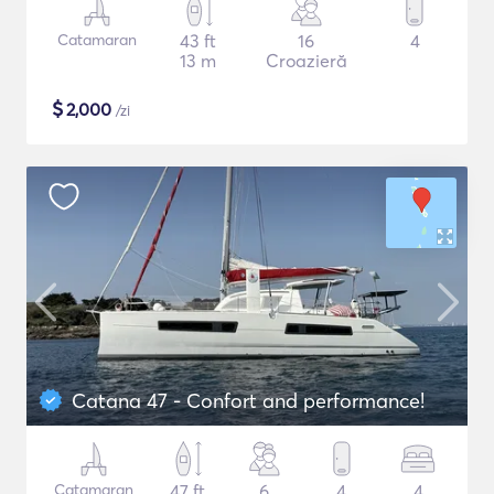
Catamaran
43 ft
16
4
13 m
Croazieră
$
2,000
/zi
Catana 47 - Confort and performance!
Catamaran
47 ft
6
4
4