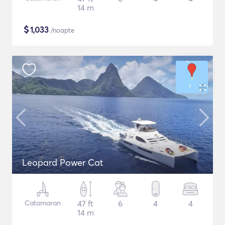
14 m
$
1,033
/noapte
Leopard Power Cat
Catamaran
47 ft
6
4
4
14 m