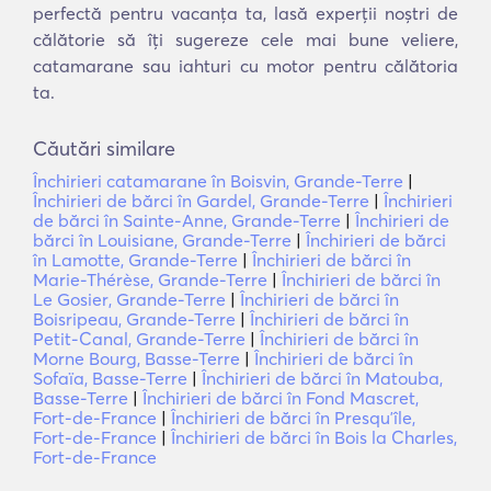
perfectă pentru vacanța ta, lasă experții noștri de
călătorie să îți sugereze cele mai bune veliere,
catamarane sau iahturi cu motor pentru călătoria
ta.
Căutări similare
Închirieri catamarane în Boisvin, Grande-Terre
|
Închirieri de bărci în Gardel, Grande-Terre
|
Închirieri
de bărci în Sainte-Anne, Grande-Terre
|
Închirieri de
bărci în Louisiane, Grande-Terre
|
Închirieri de bărci
în Lamotte, Grande-Terre
|
Închirieri de bărci în
Marie-Thérèse, Grande-Terre
|
Închirieri de bărci în
Le Gosier, Grande-Terre
|
Închirieri de bărci în
Boisripeau, Grande-Terre
|
Închirieri de bărci în
Petit-Canal, Grande-Terre
|
Închirieri de bărci în
Morne Bourg, Basse-Terre
|
Închirieri de bărci în
Sofaïa, Basse-Terre
|
Închirieri de bărci în Matouba,
Basse-Terre
|
Închirieri de bărci în Fond Mascret,
Fort-de-France
|
Închirieri de bărci în Presquʼîle,
Fort-de-France
|
Închirieri de bărci în Bois la Charles,
Fort-de-France