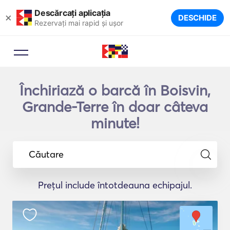
Descărcați aplicația
×
DESCHIDE
Rezervați mai rapid și ușor
Închiriază o barcă în Boisvin,
Grande-Terre în doar câteva
minute!
Căutare
Prețul include întotdeauna echipajul.