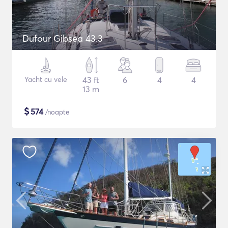
Dufour Gibsea 43.3
Yacht cu vele
43 ft
6
4
4
13 m
$
574
/noapte