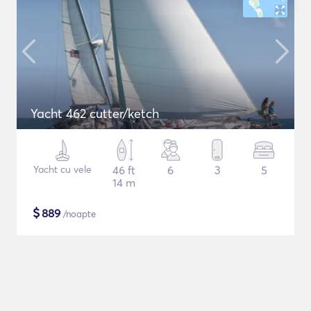
Yacht 462 cutter/ketch
Yacht cu vele
46 ft
6
3
5
14 m
$
889
/noapte