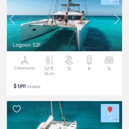
Lagoon 52F
Catamaran
52 ft
12
6
6
16 m
$
1,911
/noapte