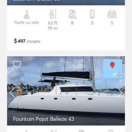
Yacht cu vele
62 ft
8
5
5
19 m
$
497
/noapte
Fountain Pajot Belieze 43