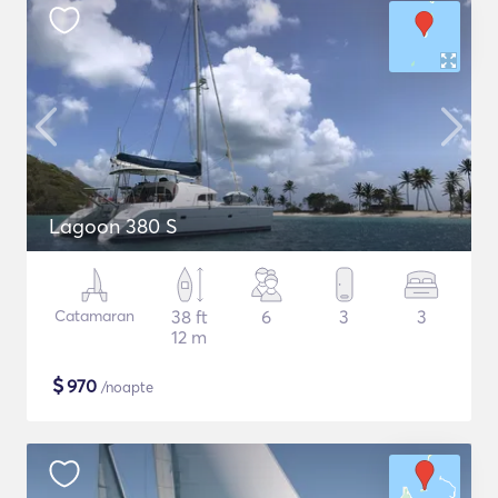
Lagoon 380 S
Catamaran
38 ft
6
3
3
12 m
$
970
/noapte