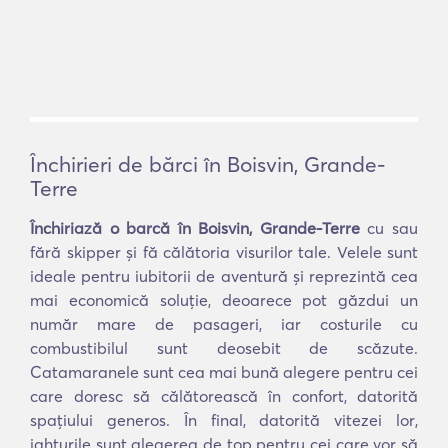
Închirieri de bărci în Boisvin, Grande-
Terre
Închiriază o barcă în Boisvin, Grande-Terre
cu sau
fără skipper și fă călătoria visurilor tale. Velele sunt
ideale pentru iubitorii de aventură și reprezintă cea
mai economică soluție, deoarece pot găzdui un
număr mare de pasageri, iar costurile cu
combustibilul sunt deosebit de scăzute.
Catamaranele sunt cea mai bună alegere pentru cei
care doresc să călătorească în confort, datorită
spațiului generos. În final, datorită vitezei lor,
iahturile sunt alegerea de top pentru cei care vor să