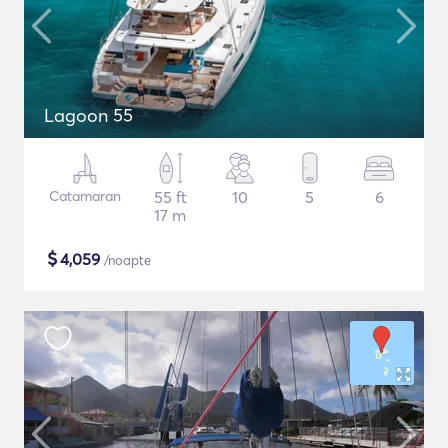
Lagoon 55
Catamaran
55 ft
10
5
6
17 m
$
4,059
/noapte