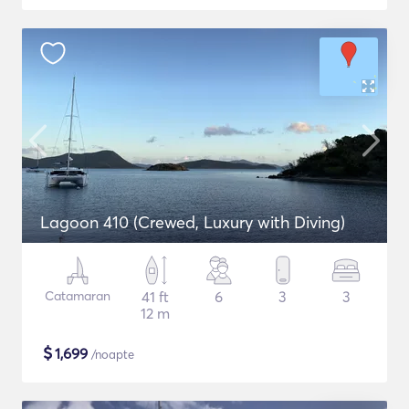
Lagoon 410 (Crewed, Luxury with Diving)
Catamaran
41 ft
6
3
3
12 m
$
1,699
/noapte