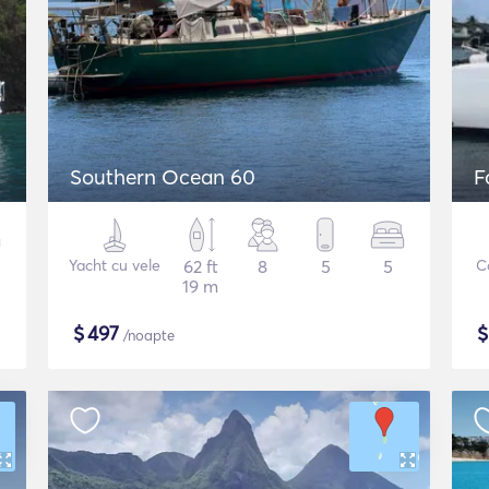
Southern Ocean 60
F
Yacht cu vele
62 ft
8
5
5
C
19 m
$
497
/noapte