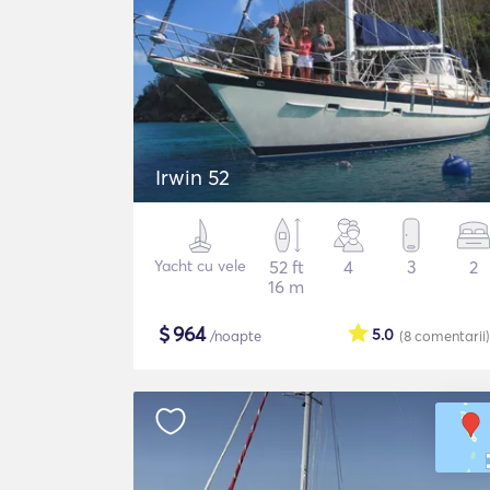
Irwin 52
Yacht cu vele
52 ft
4
3
2
16 m
$
964
5.0
/noapte
(8
comentarii
)