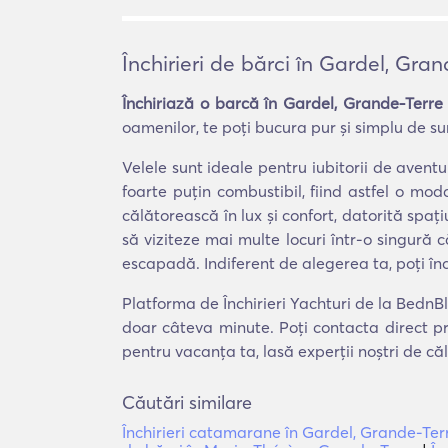
Închirieri de bărci în Gardel, Gra
Închiriază o barcă în Gardel, Grande-Terre
oamenilor, te poți bucura pur și simplu de sune
Velele sunt ideale pentru iubitorii de aven
foarte puțin combustibil, fiind astfel o m
călătorească în lux și confort, datorită spați
să viziteze mai multe locuri într-o singură 
escapadă. Indiferent de alegerea ta, poți în
Platforma de Închirieri Yachturi de la BednBl
doar câteva minute. Poți contacta direct pr
pentru vacanța ta, lasă experții noștri de că
Căutări similare
Închirieri catamarane în Gardel, Grande-Ter