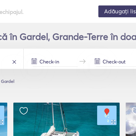
Adăugați lis
echipajul.
că în Gardel, Grande-Terre în do
Gardel