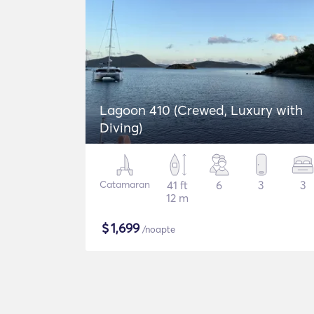
Lagoon 410 (Crewed, Luxury with
Diving)
Catamaran
41 ft
6
3
3
12 m
$
1,699
/noapte