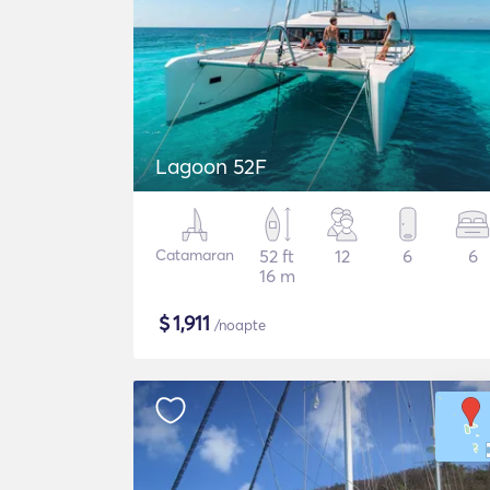
Lagoon 52F
Catamaran
52 ft
12
6
6
16 m
$
1,911
/noapte