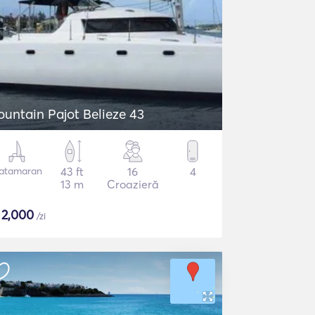
ountain Pajot Belieze 43
atamaran
43 ft
16
4
13 m
Croazieră
$
2,000
/zi