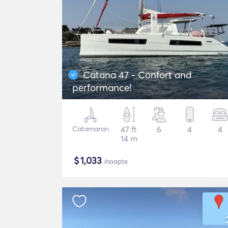
Catana 47 - Confort and
performance!
Catamaran
47 ft
6
4
4
14 m
$
1,033
/noapte