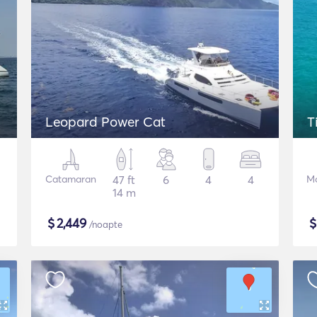
Leopard Power Cat
T
Catamaran
47 ft
6
4
4
Mo
14 m
$
2,449
/noapte