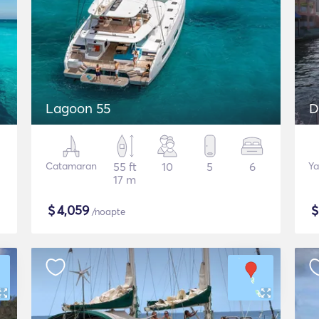
Lagoon 55
D
Catamaran
55 ft
10
5
6
Ya
17 m
$
4,059
/noapte