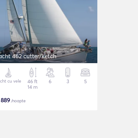
acht 462 cutter/ketch
cht cu vele
46 ft
6
3
5
14 m
$
889
/noapte