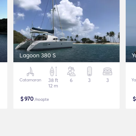
Lagoon 380 S
Y
Catamaran
38 ft
6
3
3
Ya
12 m
$
970
/noapte