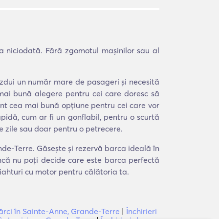
a niciodată. Fără zgomotul mașinilor sau al
găzdui un număr mare de pasageri și necesită
 mai bună alegere pentru cei care doresc să
r sunt cea mai bună opțiune pentru cei care vor
pidă, cum ar fi un gonflabil, pentru o scurtă
e zile sau doar pentru o petrecere.
ande-Terre. Găsește și rezervă barca ideală în
încă nu poți decide care este barca perfectă
iahturi cu motor pentru călătoria ta.
bărci în Sainte-Anne, Grande-Terre
|
Închirieri