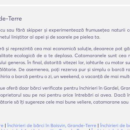
nde-Terre
cu sau fără skipper și experimentează frumusețea naturii c
tul liniștitor al apei și de soarele pe pielea ta.
tură și reprezintă cea mai economică soluție, deoarece pot 
odalitate ecologică de a te deplasa. Catamaranele sunt cea
ului generos. În final, datorită vitezei lor, iahturile cu moto
călătorie. De asemenea, poți rezerva pur și simplu o barcă ra
chiria o barcă pentru o zi, un weekend, o vacanță de mai mult
ue oferă doar bărci verificate pentru închirieri în Gardel, Gr
oprietarul sau pe noi pentru orice întrebări ai avea. Dacă 
lătorie să îți sugereze cele mai bune veliere, catamarane sau 
re
|
Închirieri de bărci în Boisvin, Grande-Terre
|
Închirieri de 