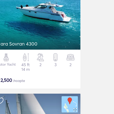
iara Sovran 4300
tor Yacht
45 ft
2
3
2
14 m
$
2,500
/noapte