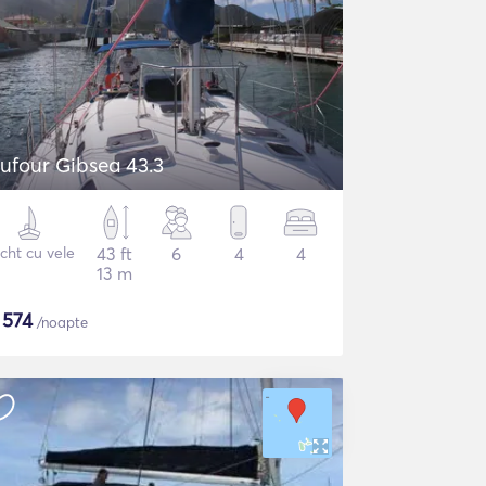
ufour Gibsea 43.3
cht cu vele
43 ft
6
4
4
13 m
$
574
/noapte