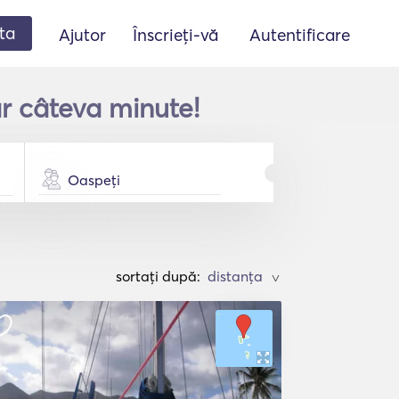
ta
Ajutor
Înscrieți-vă
Autentificare
ar câteva minute!
Oaspeți
sortați după:
>