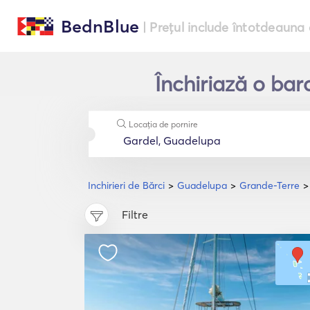
BednBlue
| Prețul include întotdeauna 
Închiriază o bar
Locația de pornire
Inchirieri de Bărci
Guadelupa
Grande-Terre
Filtre