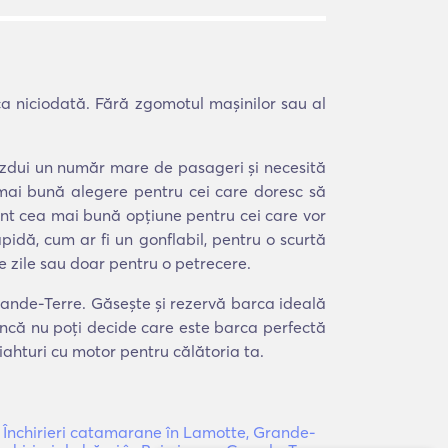
a niciodată. Fără zgomotul mașinilor sau al
găzdui un număr mare de pasageri și necesită
 mai bună alegere pentru cei care doresc să
r sunt cea mai bună opțiune pentru cei care vor
pidă, cum ar fi un gonflabil, pentru o scurtă
e zile sau doar pentru o petrecere.
Grande-Terre. Găsește și rezervă barca ideală
 încă nu poți decide care este barca perfectă
iahturi cu motor pentru călătoria ta.
|
Închirieri catamarane în Lamotte, Grande-