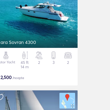
iara Sovran 4300
tor Yacht
45 ft
2
3
2
14 m
$
2,500
/noapte