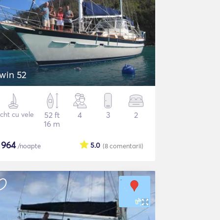
rwin 52
cht cu vele
52 ft
4
3
2
16 m
$
964
5.0
/noapte
(8
comentarii
)