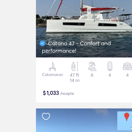
Catana 47 - Confort and
performance!
Catamaran
47 ft
6
4
4
14 m
$
1,033
/noapte