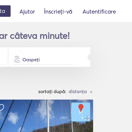
ta
Ajutor
Înscrieți-vă
Autentificare
ar câteva minute!
Oaspeți
sortați după:
>