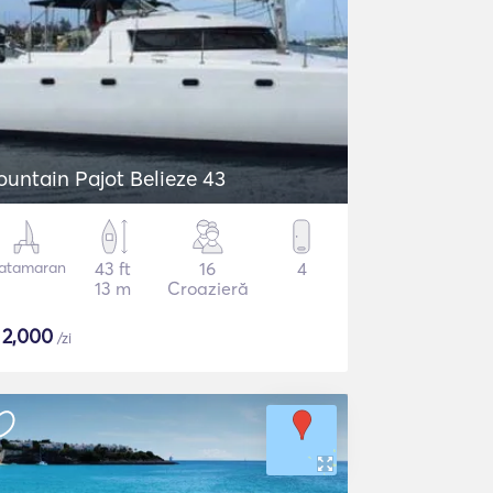
ountain Pajot Belieze 43
atamaran
43 ft
16
4
13 m
Croazieră
$
2,000
/zi