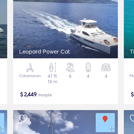
Leopard Power Cat
T
Catamaran
47 ft
6
4
4
Mo
14 m
$
2,449
/noapte