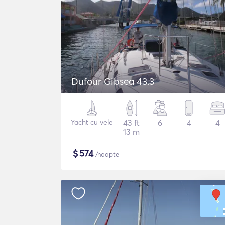
Dufour Gibsea 43.3
Yacht cu vele
43 ft
6
4
4
13 m
$
574
/noapte