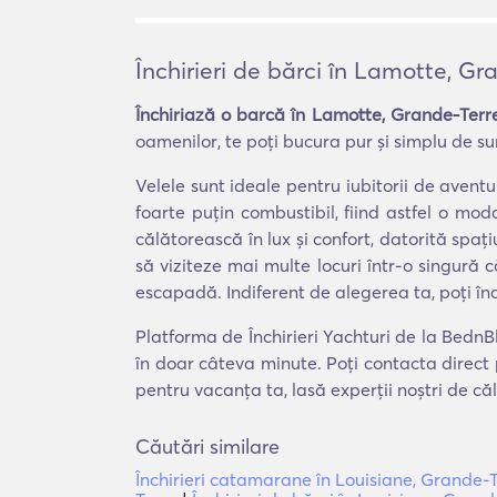
Închirieri de bărci în Lamotte, Gr
Închiriază o barcă în Lamotte, Grande-Terr
oamenilor, te poți bucura pur și simplu de sune
Velele sunt ideale pentru iubitorii de aven
foarte puțin combustibil, fiind astfel o m
călătorească în lux și confort, datorită spați
să viziteze mai multe locuri într-o singură 
escapadă. Indiferent de alegerea ta, poți în
Platforma de Închirieri Yachturi de la BednB
în doar câteva minute. Poți contacta direct 
pentru vacanța ta, lasă experții noștri de că
Căutări similare
Închirieri catamarane în Louisiane, Grande-