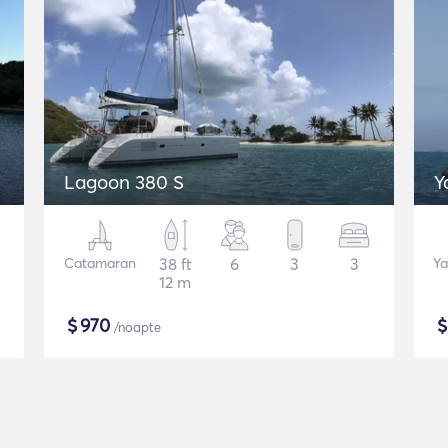
Lagoon 380 S
Y
Catamaran
38 ft
6
3
3
Ya
12 m
$
970
/noapte