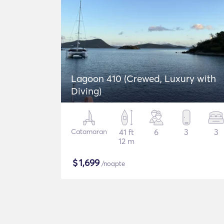
Lagoon 410 (Crewed, Luxury with
Diving)
Catamaran
41 ft
6
3
3
12 m
$
1,699
/noapte