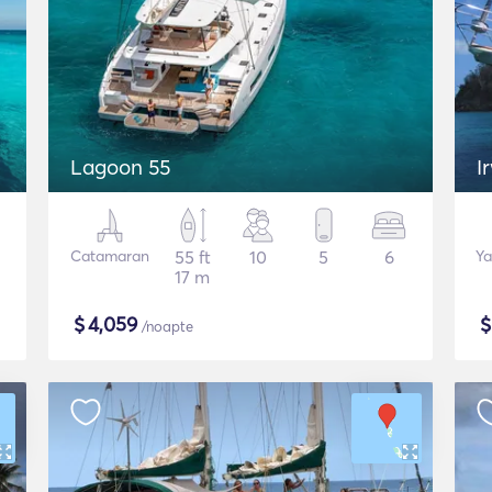
Lagoon 55
I
Catamaran
55 ft
10
5
6
Ya
17 m
$
4,059
/noapte