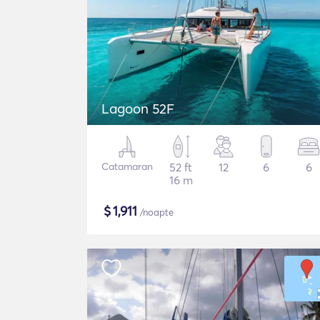
Lagoon 52F
Catamaran
52 ft
12
6
6
16 m
$
1,911
/noapte