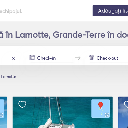
Adăugați lis
echipajul.
că în Lamotte, Grande-Terre în do
Lamotte