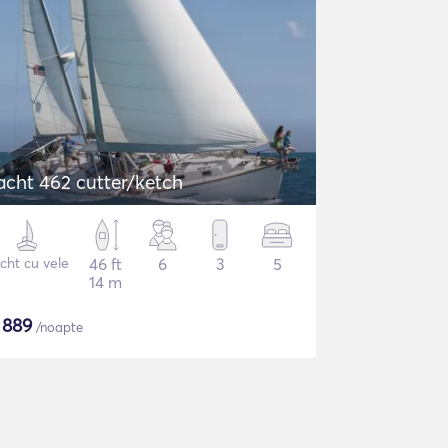
acht 462 cutter/ketch
cht cu vele
46 ft
6
3
5
14 m
$
889
/noapte