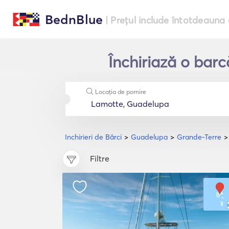
BednBlue
| Prețul include întotdeauna 
Închiriază o bar
Locația de pornire
Inchirieri de Bărci
Guadelupa
Grande-Terre
Filtre