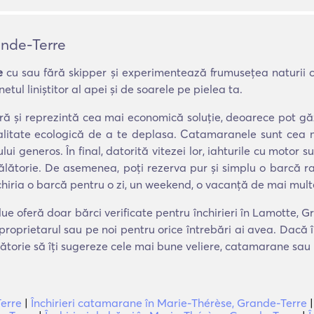
ande-Terre
e
cu sau fără skipper și experimentează frumusețea naturii c
tul liniștitor al apei și de soarele pe pielea ta.
tură și reprezintă cea mai economică soluție, deoarece pot 
odalitate ecologică de a te deplasa. Catamaranele sunt cea
ului generos. În final, datorită vitezei lor, iahturile cu moto
călătorie. De asemenea, poți rezerva pur și simplu o barcă ra
chiria o barcă pentru o zi, un weekend, o vacanță de mai mult
lue oferă doar bărci verificate pentru închirieri în Lamotte, 
proprietarul sau pe noi pentru orice întrebări ai avea. Dacă
lătorie să îți sugereze cele mai bune veliere, catamarane sau 
Terre
|
Închirieri catamarane în Marie-Thérèse, Grande-Terre