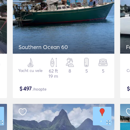
Southern Ocean 60
F
Yacht cu vele
62 ft
8
5
5
C
19 m
$
497
/noapte