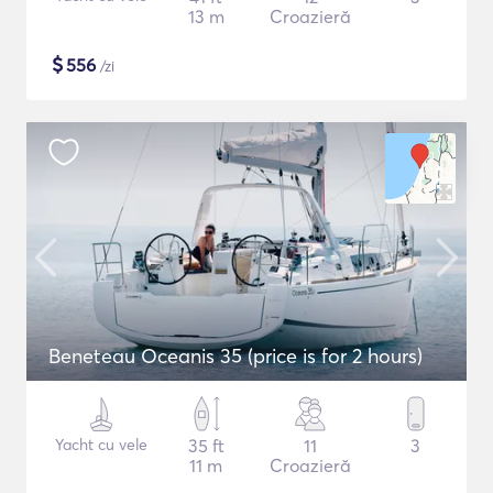
13 m
Croazieră
$
556
/zi
Beneteau Oceanis 35 (price is for 2 hours)
Yacht cu vele
35 ft
11
3
11 m
Croazieră