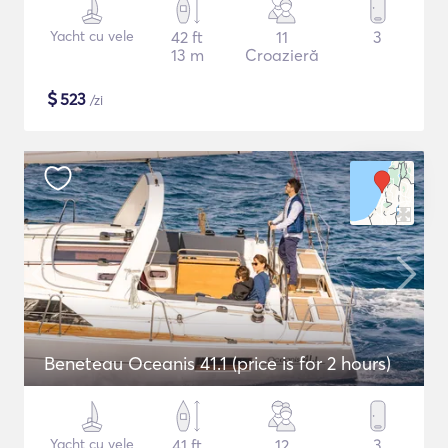
Yacht cu vele
42 ft
11
3
13 m
Croazieră
$
523
/zi
Beneteau Oceanis 41.1 (price is for 2 hours)
Yacht cu vele
41 ft
12
3