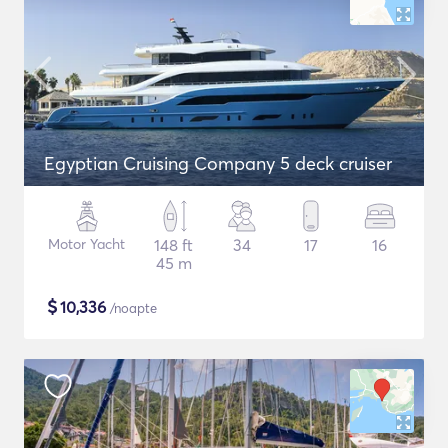
Egyptian Cruising Company 5 deck cruiser
Motor Yacht
148 ft
34
17
16
45 m
$
10,336
/noapte