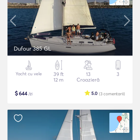
Dufour 385 GL
Yacht cu vele
39 ft
13
3
12 m
Croazieră
$
644
5.0
/zi
(3
comentarii
)