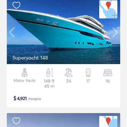
Superyacht 148
Motor Yacht
148 ft
34
17
16
45 m
$
4,921
/noapte