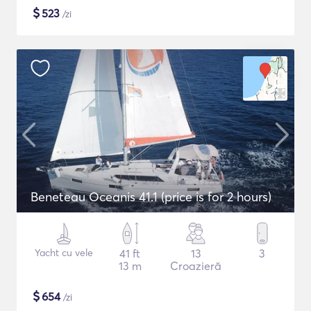
$
523
/zi
Beneteau Oceanis 41.1 (price is for 2 hours)
Yacht cu vele
41 ft
13
3
13 m
Croazieră
$
654
/zi