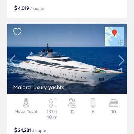
$
4,019
/noapte
Maiora luxury yachts
Motor Yacht
131 ft
12
6
10
40 m
$
24,281
/noapte