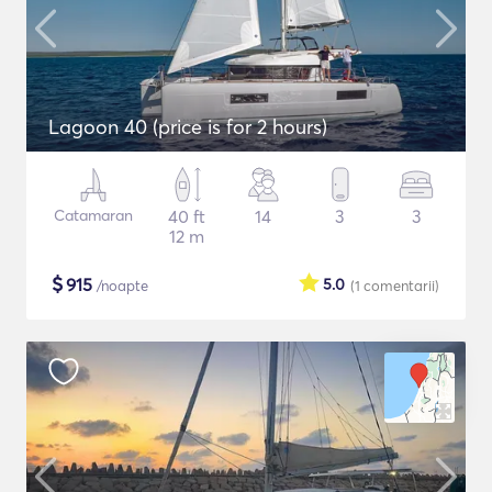
Lagoon 40 (price is for 2 hours)
Catamaran
40 ft
14
3
3
12 m
$
915
5.0
/noapte
(1
comentarii
)