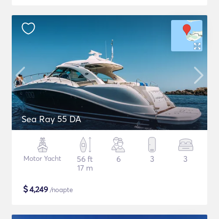
Sea Ray 55 DA
Motor Yacht
56 ft
6
3
3
17 m
$
4,249
/noapte