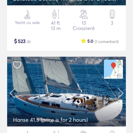
Yacht cu vele
41 ft
13
3
13 m
Croazieră
$
523
5.0
/zi
(1
comentarii
)
Hanse 41.5 (price is for 2 hours)