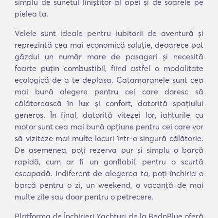
simplu de sunetul liniștitor al apei și de soarele pe
pielea ta.
Velele sunt ideale pentru iubitorii de aventură și
reprezintă cea mai economică soluție, deoarece pot
găzdui un număr mare de pasageri și necesită
foarte puțin combustibil, fiind astfel o modalitate
ecologică de a te deplasa. Catamaranele sunt cea
mai bună alegere pentru cei care doresc să
călătorească în lux și confort, datorită spațiului
generos. În final, datorită vitezei lor, iahturile cu
motor sunt cea mai bună opțiune pentru cei care vor
să viziteze mai multe locuri într-o singură călătorie.
De asemenea, poți rezerva pur și simplu o barcă
rapidă, cum ar fi un gonflabil, pentru o scurtă
escapadă. Indiferent de alegerea ta, poți închiria o
barcă pentru o zi, un weekend, o vacanță de mai
multe zile sau doar pentru o petrecere.
Platforma de Închirieri Yachturi de la BednBlue oferă