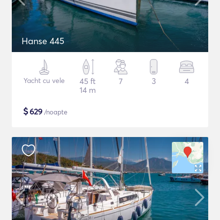
Hanse 445
Yacht cu vele
45 ft
7
3
4
14 m
$
629
/noapte