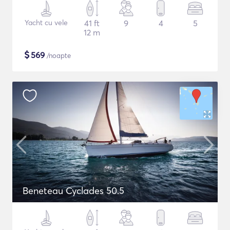
Yacht cu vele
41 ft
9
4
5
12 m
$
569
/noapte
Beneteau Cyclades 50.5