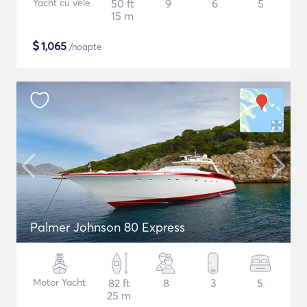
Yacht cu vele
50 ft
9
6
5
15 m
$
1,065
/noapte
Palmer Johnson 80 Express
Motor Yacht
82 ft
8
3
5
25 m