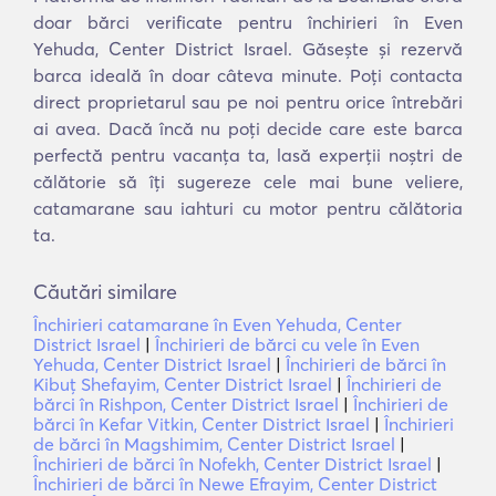
doar bărci verificate pentru închirieri în Even
Yehuda, Center District Israel. Găsește și rezervă
barca ideală în doar câteva minute. Poți contacta
direct proprietarul sau pe noi pentru orice întrebări
ai avea. Dacă încă nu poți decide care este barca
perfectă pentru vacanța ta, lasă experții noștri de
călătorie să îți sugereze cele mai bune veliere,
catamarane sau iahturi cu motor pentru călătoria
ta.
Căutări similare
Închirieri catamarane în Even Yehuda, Center
District Israel
|
Închirieri de bărci cu vele în Even
Yehuda, Center District Israel
|
Închirieri de bărci în
Kibuţ Shefayim, Center District Israel
|
Închirieri de
bărci în Rishpon, Center District Israel
|
Închirieri de
bărci în Kefar Vitkin, Center District Israel
|
Închirieri
de bărci în Magshimim, Center District Israel
|
Închirieri de bărci în Nofekh, Center District Israel
|
Închirieri de bărci în Newe Efrayim, Center District