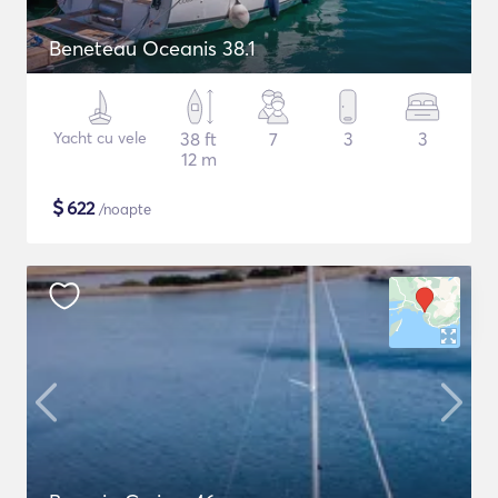
Beneteau Oceanis 38.1
Yacht cu vele
38 ft
7
3
3
12 m
$
622
/noapte