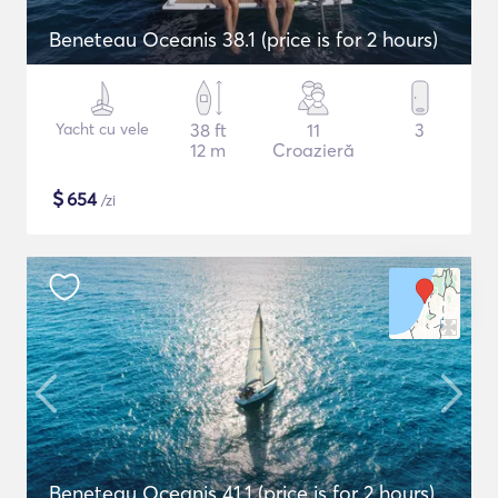
Beneteau Oceanis 38.1 (price is for 2 hours)
Yacht cu vele
38 ft
11
3
12 m
Croazieră
$
654
/zi
Beneteau Oceanis 41.1 (price is for 2 hours)