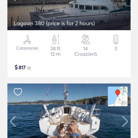
Lagoon 380 (price is for 2 hours)
Catamaran
38 ft
14
3
12 m
Croazieră
$
817
/zi