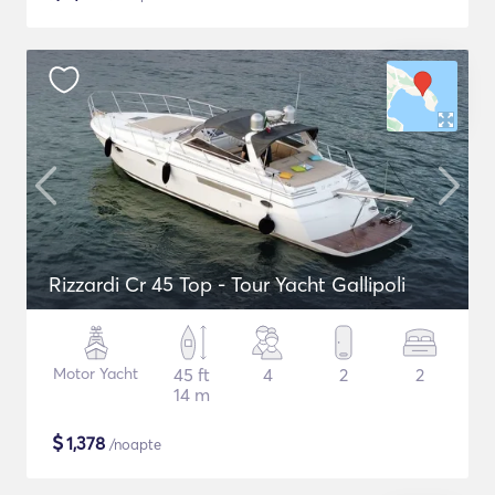
Rizzardi Cr 45 Top - Tour Yacht Gallipoli
Motor Yacht
45 ft
4
2
2
14 m
$
1,378
/noapte