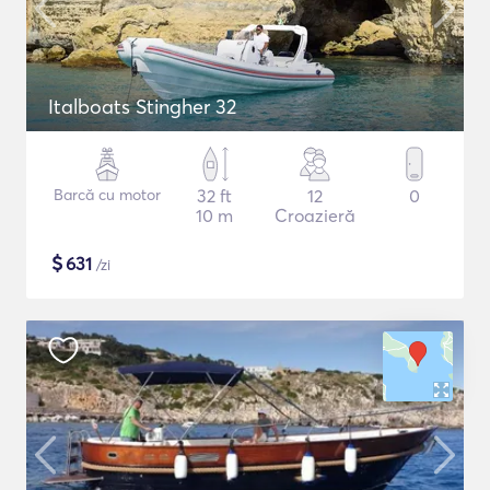
Italboats Stingher 32
Barcă cu motor
32 ft
12
0
10 m
Croazieră
$
631
/zi