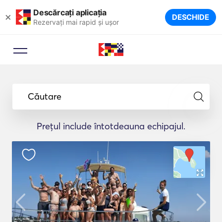
Descărcați aplicația
×
DESCHIDE
Rezervați mai rapid și ușor
Căutare
Prețul include întotdeauna echipajul.