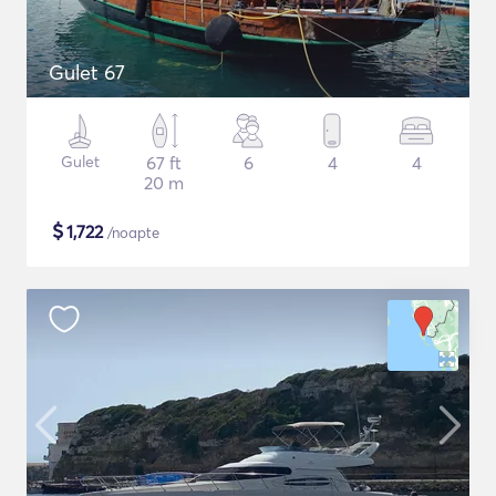
Gulet 67
Gulet
67 ft
6
4
4
20 m
$
1,722
/noapte