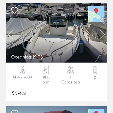
Oceanica 19.03
Motor Yacht
19 ft
5
0
6 m
Croazieră
$
574
/zi