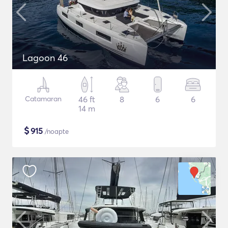
Lagoon 46
Catamaran
46 ft
8
6
6
14 m
$
915
/noapte