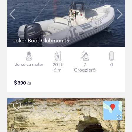
Joker Boat Clubman 19
Barcă cu motor
20 ft
7
0
6 m
Croazieră
$
390
/zi