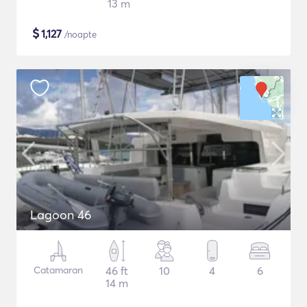
13 m
$
1,127
/noapte
Lagoon 46
Catamaran
46 ft
10
4
6
14 m