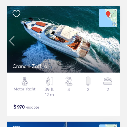
Cranchi Zaffiro
Motor Yacht
39 ft
4
2
2
12 m
$
970
/noapte