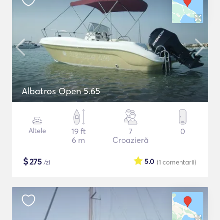
Albatros Open 5.65
Altele
19 ft
7
0
6 m
Croazieră
$
275
5.0
/zi
(1
comentarii
)