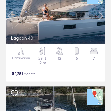
Lagoon 40
Catamaran
39 ft
12
6
7
12 m
$
1,251
/noapte