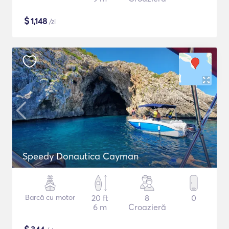
$
1,148
/zi
Speedy Donautica Cayman
Barcă cu motor
20 ft
8
0
6 m
Croazieră