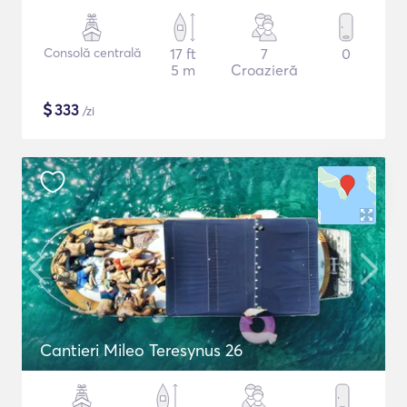
Consolă centrală
17 ft
7
0
5 m
Croazieră
$
333
/zi
Cantieri Mileo Teresynus 26