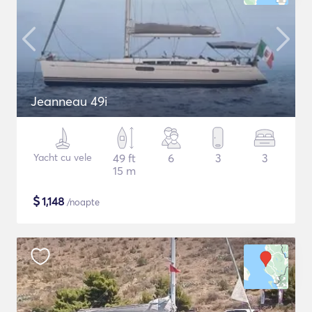
Jeanneau 49i
Yacht cu vele
49 ft
6
3
3
15 m
$
1,148
/noapte