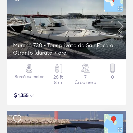
Murena 730 - Tour privato da San Foca a
Otranto (durata 7 ore)
Barcă cu motor
26 ft
7
0
8 m
Croazieră
$
1,355
/zi