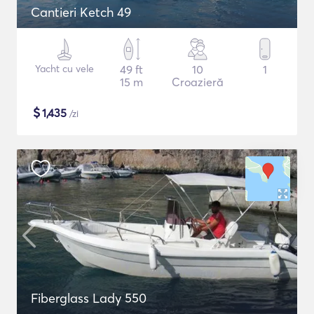
Cantieri Ketch 49
Yacht cu vele
49 ft
10
1
15 m
Croazieră
$
1,435
/zi
Fiberglass Lady 550