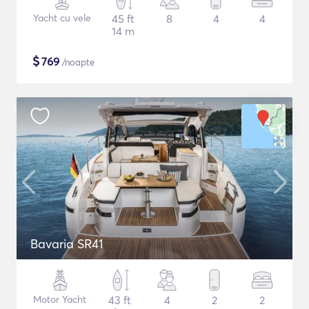
Yacht cu vele
45 ft
8
4
4
14 m
$
769
/noapte
Bavaria SR41
Motor Yacht
43 ft
4
2
2