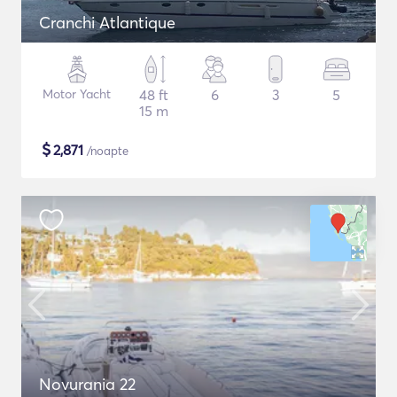
Cranchi Atlantique
Motor Yacht
48 ft
6
3
5
15 m
$
2,871
/noapte
Novurania 22