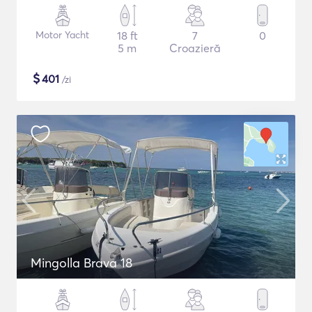
Motor Yacht
18 ft
7
0
5 m
Croazieră
$
401
/zi
Mingolla Brava 18