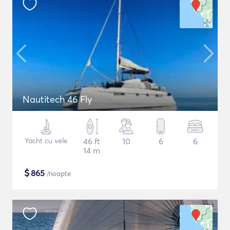
Nautitech 46 Fly
Yacht cu vele
46 ft
10
6
6
14 m
$
865
/noapte