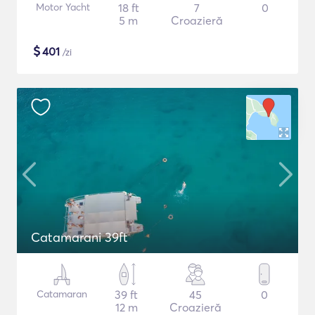
Motor Yacht
18 ft
7
0
5 m
Croazieră
$
401
/zi
Catamarani 39ft
Catamaran
39 ft
45
0
12 m
Croazieră