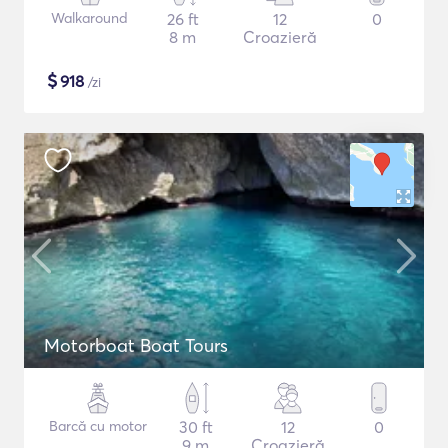
Walkaround
26 ft
12
0
8 m
Croazieră
$
918
/zi
Motorboat Boat Tours
Barcă cu motor
30 ft
12
0
9 m
Croazieră