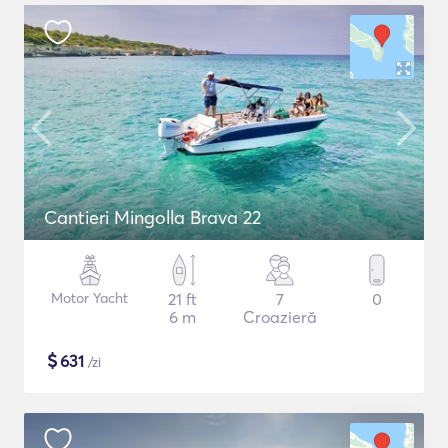
Cantieri Mingolla Brava 22
Motor Yacht
21 ft
7
0
6 m
Croazieră
$
631
/zi