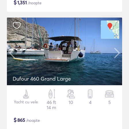
$
1,351
/noapte
Dufour 460 Grand Large
Yacht cu vele
46 ft
10
4
5
14 m
$
865
/noapte