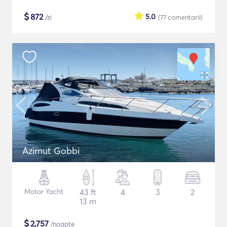
$
872
5.0
/zi
(77
comentarii
)
Azimut Gobbi
Motor Yacht
43 ft
4
3
2
13 m
$
2,757
/noapte