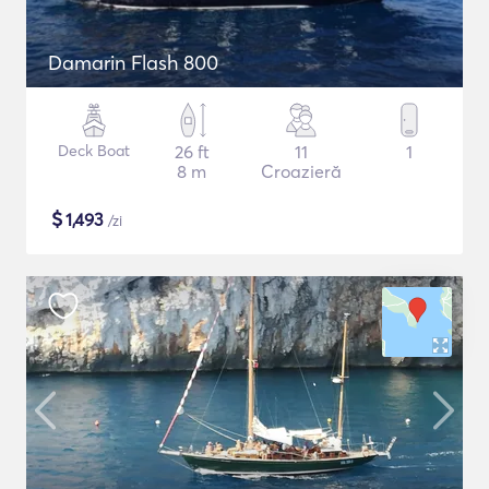
Damarin Flash 800
Deck Boat
26 ft
11
1
8 m
Croazieră
$
1,493
/zi