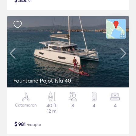
$
344
/zi
Fountaine Pajot Isla 40
Catamaran
40 ft
8
4
4
12 m
$
981
/noapte