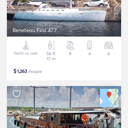
Beneteau First 47.7
Yacht cu vele
56 ft
8
4
6
17 m
$
1,263
/noapte