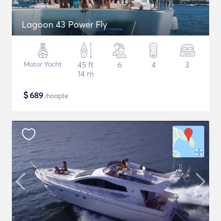
Lagoon 43 Power Fly
Motor Yacht
45 ft
6
4
3
14 m
$
689
/noapte