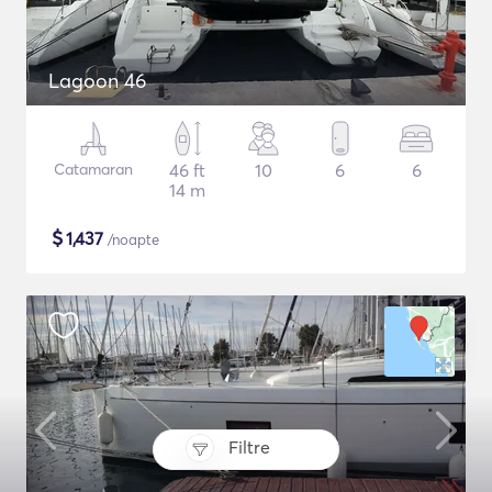
Lagoon 46
Catamaran
46 ft
10
6
6
14 m
$
1,437
/noapte
Filtre