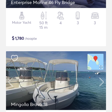
Enterprise Marine 46 Fly Bridge
Motor Yacht
50 ft
4
3
3
15 m
$
1,780
/noapte
Mingolla Brava 18