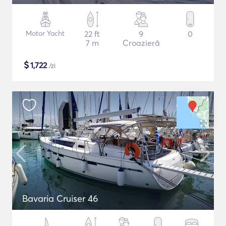
Motor Yacht
22 ft
9
0
7 m
Croazieră
$
1,722
/zi
Bavaria Cruiser 46