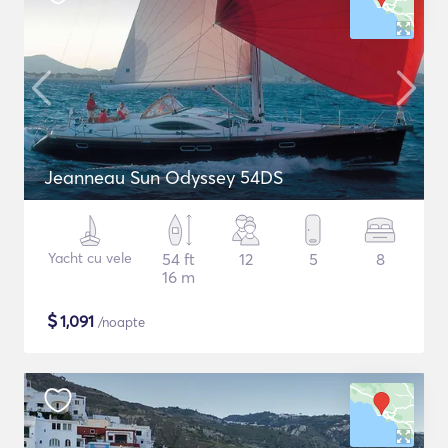
Jeanneau Sun Odyssey 54DS
Yacht cu vele
54 ft
12
5
8
16 m
$
1,091
/noapte