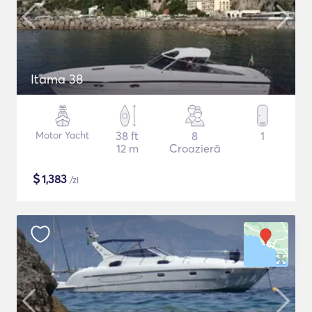
Itama 38
Motor Yacht
38 ft
8
1
12 m
Croazieră
$
1,383
/zi