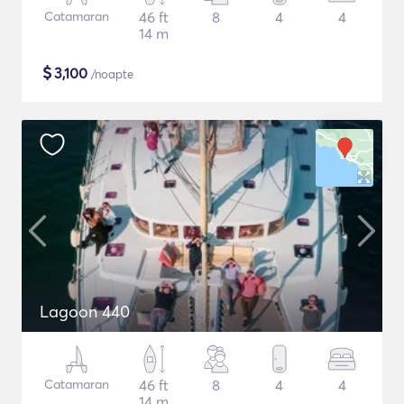
Catamaran
46 ft
8
4
4
14 m
$
3,100
/noapte
Lagoon 440
Catamaran
46 ft
8
4
4
14 m