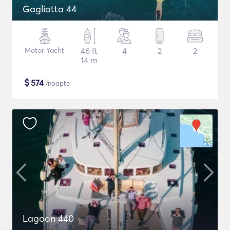
Gagliotta 44
Motor Yacht
46 ft
4
2
2
14 m
$
574
/noapte
Lagoon 440