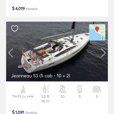
$
4,019
/noapte
Jeanneau 53 (5 cab - 10 + 2)
Yacht cu vele
53 ft
10
5
5
16 m
$
1,091
/noapte