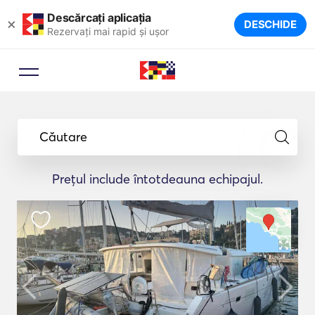
Descărcați aplicația
×
DESCHIDE
Rezervați mai rapid și ușor
Căutare
Prețul include întotdeauna echipajul.