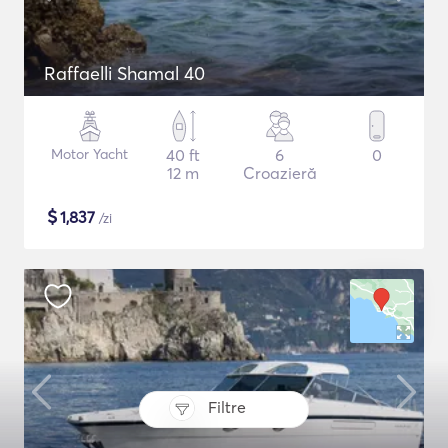
Raffaelli Shamal 40
Motor Yacht
40 ft
6
0
12 m
Croazieră
$
1,837
/zi
Filtre