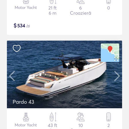
Motor Yacht
21 ft
6
0
6 m
Croazieră
$
534
/zi
Pardo 43
Motor Yacht
43 ft
10
2