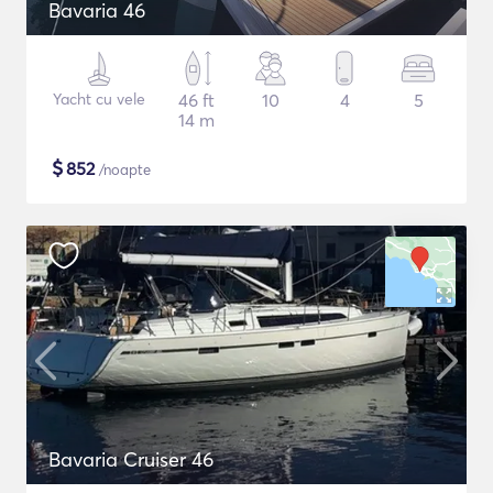
Bavaria 46
Yacht cu vele
46 ft
10
4
5
14 m
$
852
/noapte
Bavaria Cruiser 46