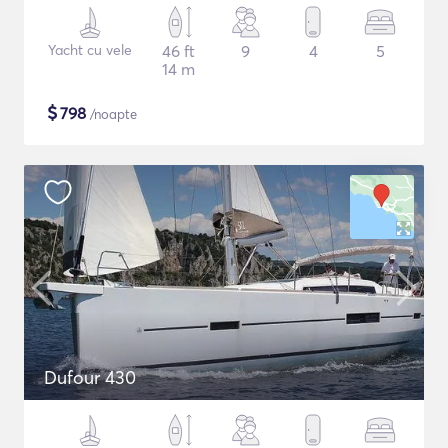
Yacht cu vele
46 ft
9
4
5
14 m
$
798
/noapte
Dufour 430