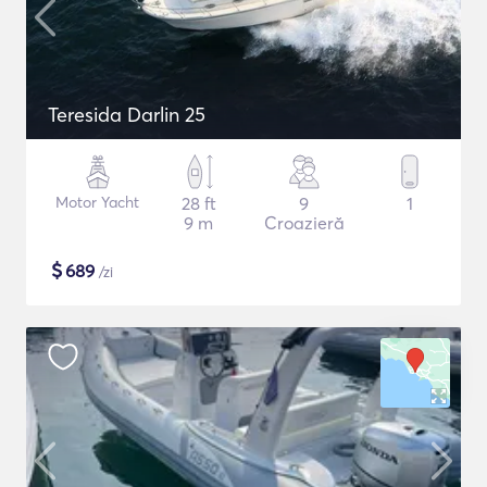
Teresida Darlin 25
Motor Yacht
28 ft
9
1
9 m
Croazieră
$
689
/zi