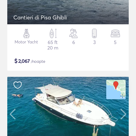
Cantieri di Pisa Ghibli
Motor Yacht
65 ft
6
3
5
20 m
$
2,067
/noapte