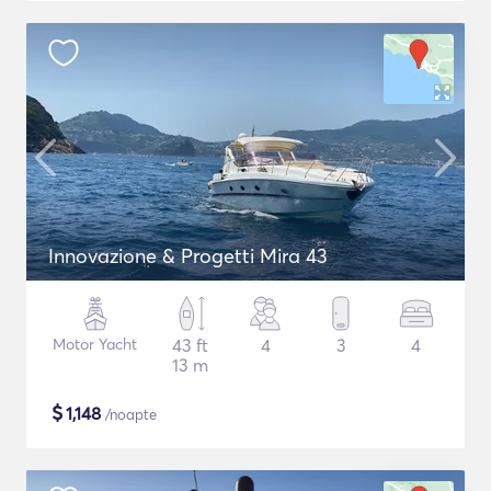
Innovazione & Progetti Mira 43
Motor Yacht
43 ft
4
3
4
13 m
$
1,148
/noapte