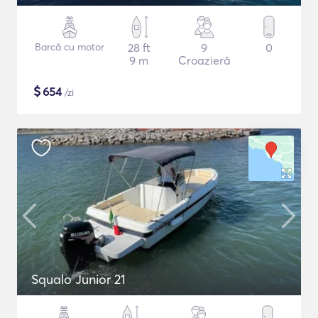
Barcă cu motor
28 ft
9
0
9 m
Croazieră
$
654
/zi
Squalo Junior 21