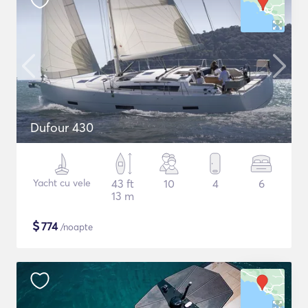
Dufour 430
Yacht cu vele
43 ft
10
4
6
13 m
$
774
/noapte