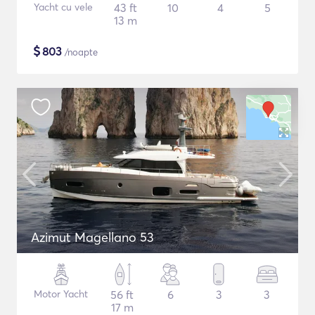
Yacht cu vele
43 ft
10
4
5
13 m
$
803
/noapte
Azimut Magellano 53
Motor Yacht
56 ft
6
3
3
17 m