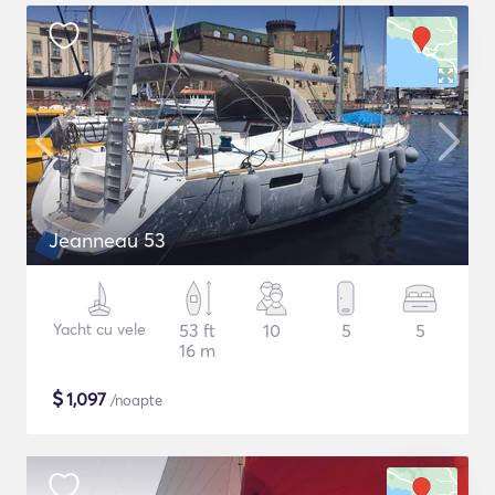
Jeanneau 53
Yacht cu vele
53 ft
10
5
5
16 m
$
1,097
/noapte