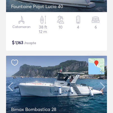
Fountaine Pajot Lucia 40
Catamaran
38 ft
10
4
6
12 m
$
1,163
/noapte
Bimax Bombastica 28