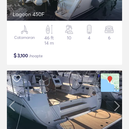
Lagoon 450F
Catamaran
46 ft
10
4
6
14 m
$
3,100
/noapte