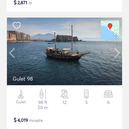
$
2,871
/zi
Gulet 98
Gulet
98 ft
12
5
6
30 m
$
4,019
/noapte