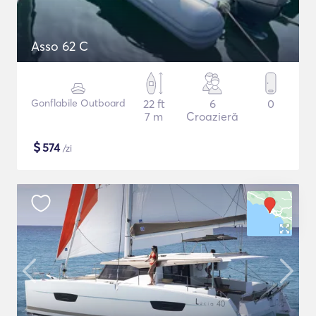
Asso 62 C
Gonflabile Outboard
22 ft
6
0
7 m
Croazieră
$
574
/zi