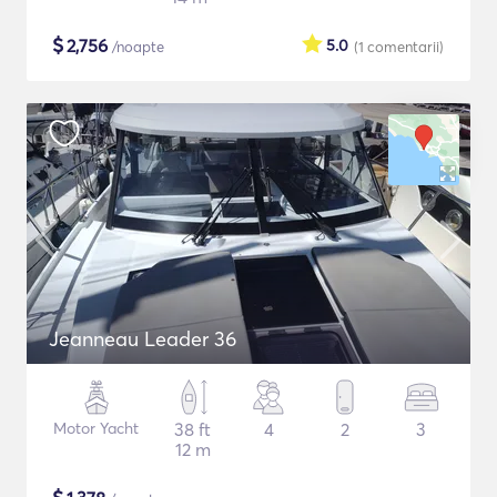
$
2,756
5.0
/noapte
(1
comentarii
)
Jeanneau Leader 36
Motor Yacht
38 ft
4
2
3
12 m