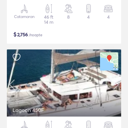
Catamaran
46 ft
8
4
4
14 m
$
2,756
/noapte
Lagoon 450F