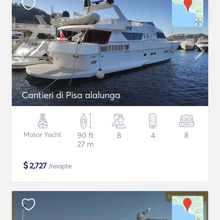
Cantieri di Pisa alalunga
Motor Yacht
90 ft
8
4
8
27 m
$
2,727
/noapte