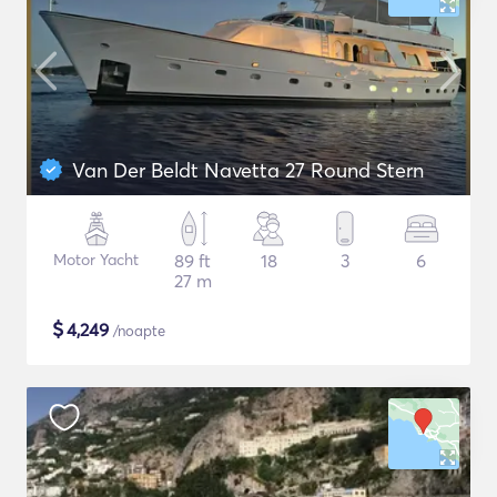
Van Der Beldt Navetta 27 Round Stern
Motor Yacht
89 ft
18
3
6
27 m
$
4,249
/noapte