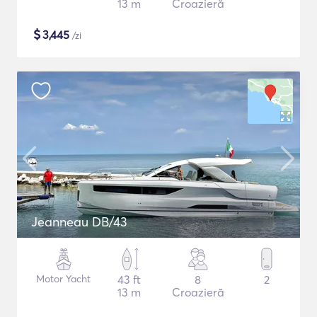
13 m
Croazieră
$
3,445
/zi
Jeanneau DB/43
Motor Yacht
43 ft
8
2
13 m
Croazieră