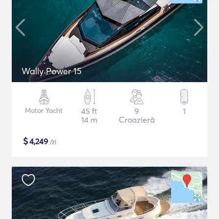
Wally Power 15
Motor Yacht
45 ft
9
1
14 m
Croazieră
$
4,249
/zi