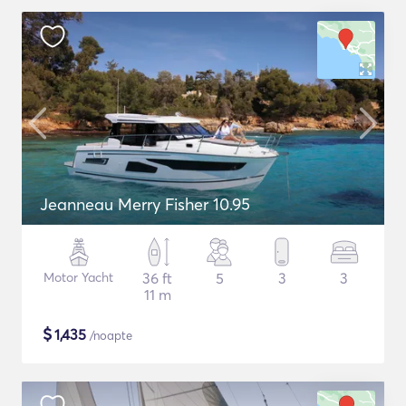
Jeanneau Merry Fisher 10.95
Motor Yacht
36 ft
5
3
3
11 m
$
1,435
/noapte