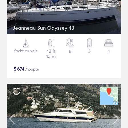
Jeanneau Sun Odyssey 43
Yacht cu vele
43 ft
8
3
4
13 m
$
674
/noapte