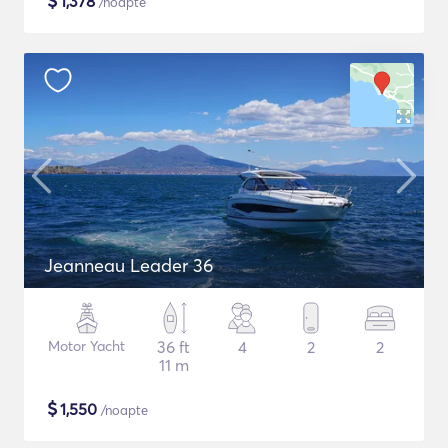
$
1,378
/noapte
Jeanneau Leader 36
Motor Yacht
36 ft
4
2
2
11 m
$
1,550
/noapte