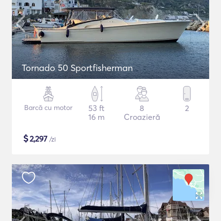
Tornado 50 Sportfisherman
Barcă cu motor
53 ft
8
2
16 m
Croazieră
$
2,297
/zi