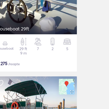
ouseboat 29ft
ouseboat
29 ft
7
2
5
9 m
$
275
/noapte