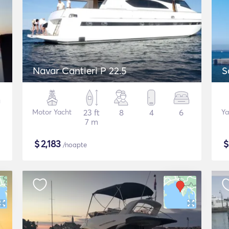
Navar Cantieri P 22.5
S
Motor Yacht
23 ft
8
4
6
Ya
7 m
$
2,183
/noapte