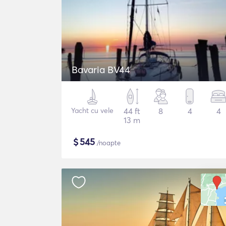
Bavaria BV44
Yacht cu vele
44 ft
8
4
4
13 m
$
545
/noapte