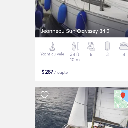
Jeanneau Sun Odyssey 34.2
Yacht cu vele
34 ft
6
3
4
10 m
$
287
/noapte