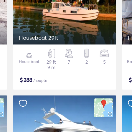
Houseboat 29ft
H
Houseboat
29 ft
7
2
5
Ba
9 m
$
288
/noapte