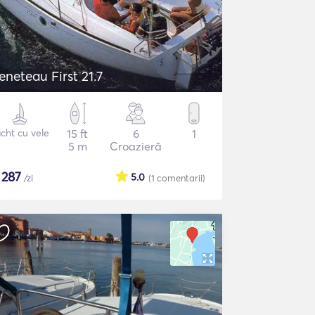
eneteau First 21.7
cht cu vele
15 ft
6
1
5 m
Croazieră
$
287
5.0
/zi
(1
comentarii
)