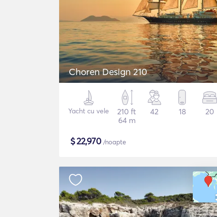
Choren Design 210
Yacht cu vele
210 ft
42
18
20
64 m
$
22,970
/noapte