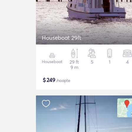
Houseboat 29ft
Houseboat
29 ft
5
1
4
9 m
$
249
/noapte