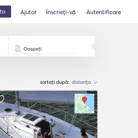
ta
Ajutor
Înscrieți-vă
Autentificare
Oaspeți
sortați după:
>