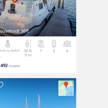
ouseboat 36ft
rcă cu motor
36 ft
7
2
6
11 m
$
492
/noapte