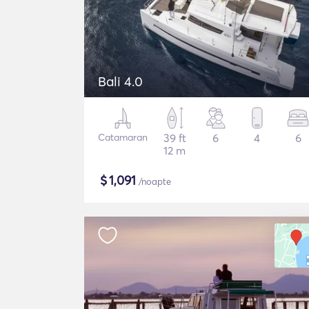
Bali 4.0
Catamaran
39 ft
6
4
6
12 m
$
1,091
/noapte