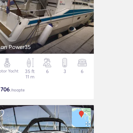
lan Power35
tor Yacht
35 ft
6
3
6
11 m
$
706
/noapte