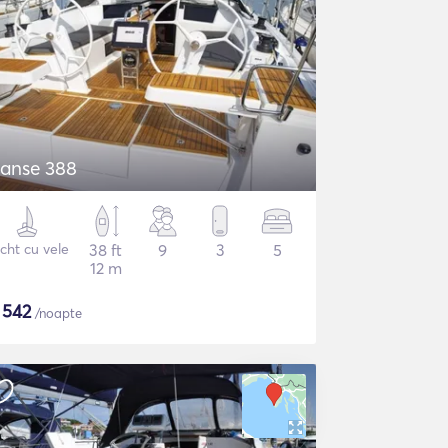
anse 388
cht cu vele
38 ft
9
3
5
12 m
$
542
/noapte