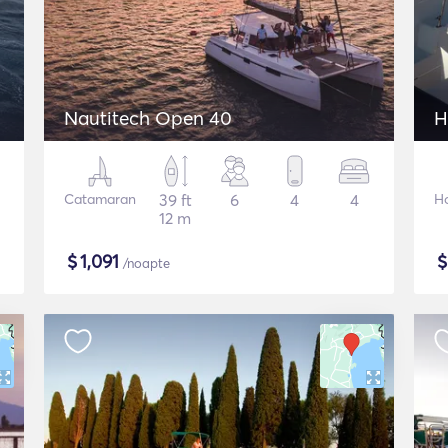
Nautitech Open 40
H
Catamaran
39 ft
6
4
4
H
12 m
$
1,091
/noapte