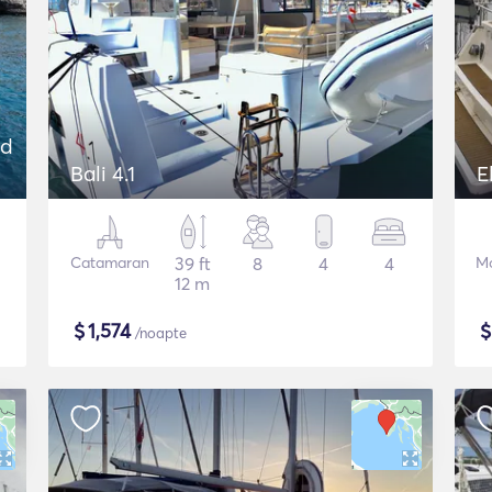
nd
Bali 4.1
E
Catamaran
39 ft
8
4
4
Mo
12 m
$
1,574
/noapte