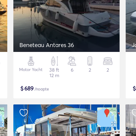
Beneteau Antares 36
J
Motor Yacht
38 ft
6
2
2
12 m
$
689
/noapte