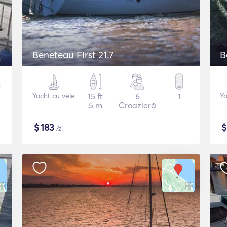
Beneteau First 21.7
B
Yacht cu vele
15 ft
6
1
Ya
5 m
Croazieră
$
183
/zi