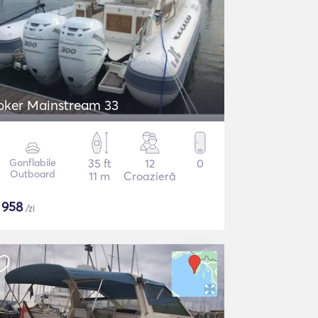
oker Mainstream 33
Gonflabile
35 ft
12
0
Outboard
11 m
Croazieră
$
958
/zi