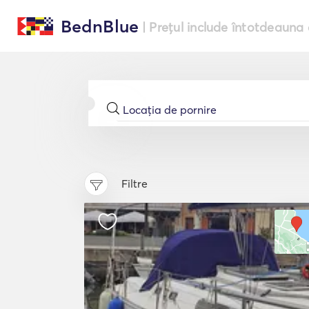
BednBlue
| Prețul include întotdeauna 
Filtre