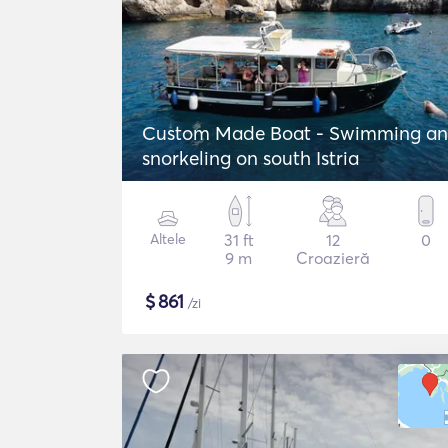
Custom Made Boat - Swimming a
snorkeling on south Istria
Altele
31 ft
12
0
9 m
Croazieră
$
861
/zi