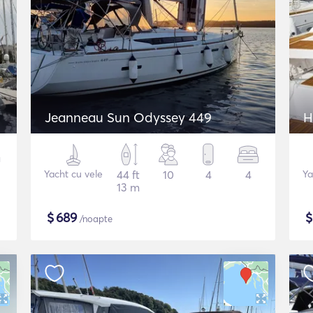
Jeanneau Sun Odyssey 449
H
Yacht cu vele
44 ft
10
4
4
Ya
13 m
$
689
/noapte