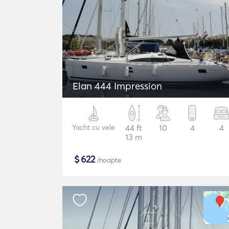
Elan 444 Impression
Yacht cu vele
44 ft
10
4
4
13 m
$
622
/noapte