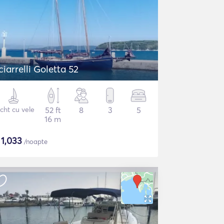
ciarrelli Goletta 52
cht cu vele
52 ft
8
3
5
16 m
$
1,033
/noapte