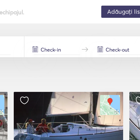
Adăugați lis
echipajul.