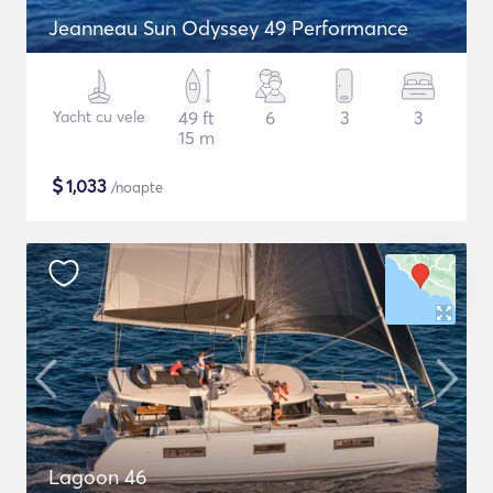
Jeanneau Sun Odyssey 49 Performance
Yacht cu vele
49 ft
6
3
3
15 m
$
1,033
/noapte
Lagoon 46