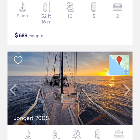
Sloop
52 ft
10
5
2
16 m
$
689
/noapte
Jongert 20DS