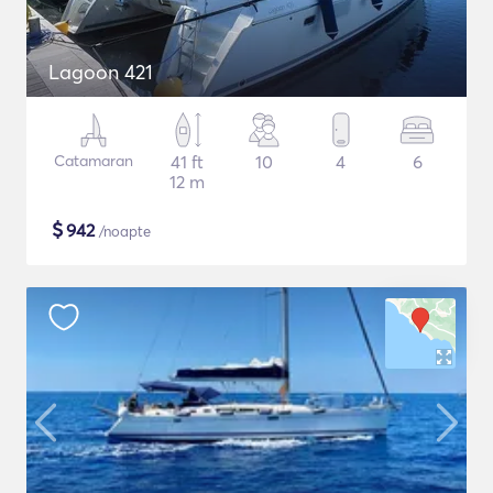
Lagoon 421
Catamaran
41 ft
10
4
6
12 m
$
942
/noapte