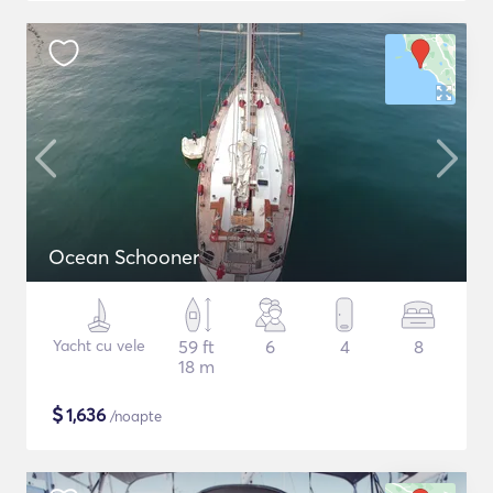
Ocean Schooner
Yacht cu vele
59 ft
6
4
8
18 m
$
1,636
/noapte