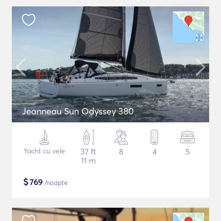
Jeanneau Sun Odyssey 380
Yacht cu vele
37 ft
8
4
5
11 m
$
769
/noapte