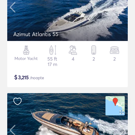
Azimut Atlantis 55
Motor Yacht
55 ft
4
2
2
17 m
$
3,215
/noapte