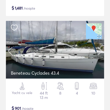
$
1,481
/noapte
Beneteau Cyclades 43.4
Yacht cu vele
44 ft
8
4
10
13 m
$
901
/noapte