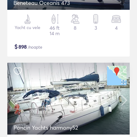
Beneteau Oceanis 473
Yacht cu vele
46 ft
8
3
4
14 m
$
898
/noapte
Poncin Yachts harmony52