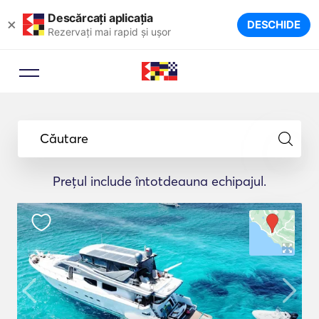
Descărcați aplicația
×
DESCHIDE
Rezervați mai rapid și ușor
Căutare
Prețul include întotdeauna echipajul.