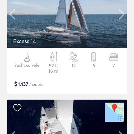
Excess 14
Yacht cu vele
52 ft
12
6
7
16 m
$
1,437
/noapte