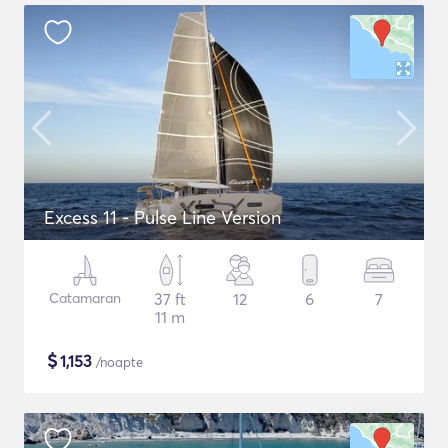
Excess 11 - Pulse Line Version
Catamaran
37 ft
12
6
7
11 m
$
1,153
/noapte