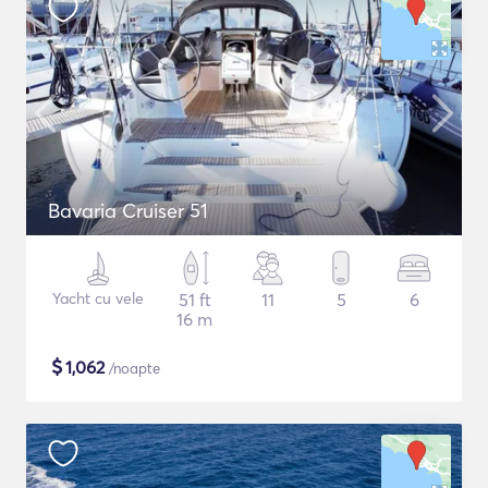
Bavaria Cruiser 51
Yacht cu vele
51 ft
11
5
6
16 m
$
1,062
/noapte