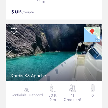
14 m
$
1,115
/noapte
Kardis K8 Apache
Gonflabile Outboard
30 ft
11
0
9 m
Croazieră