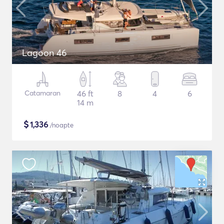
Lagoon 46
Catamaran
46 ft
8
4
6
14 m
$
1,336
/noapte