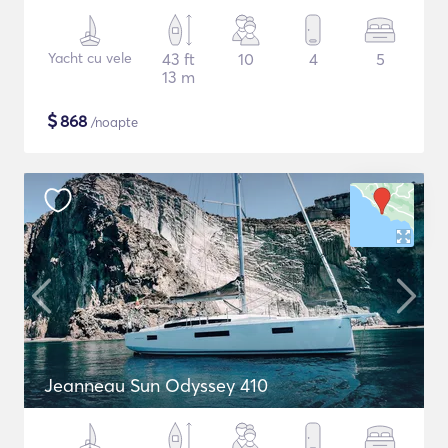
Yacht cu vele
43 ft
10
4
5
13 m
$
868
/noapte
Jeanneau Sun Odyssey 410