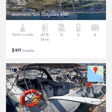
Jeanneau Sun Odyssey 490
Yacht cu vele
47 ft
11
4
6
14 m
$
977
/noapte