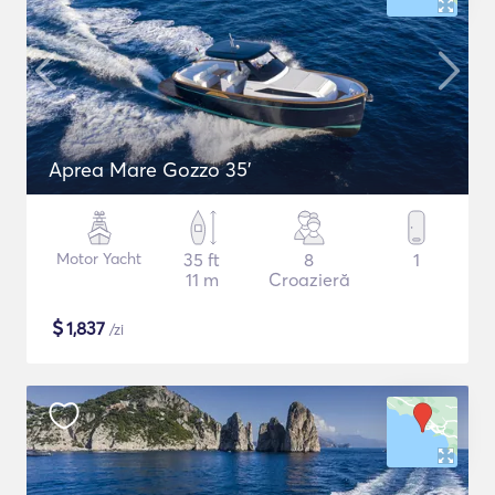
Aprea Mare Gozzo 35'
Motor Yacht
35 ft
8
1
11 m
Croazieră
$
1,837
/zi