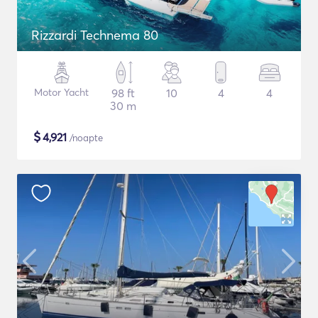
Rizzardi Technema 80
Motor Yacht
98 ft
10
4
4
30 m
$
4,921
/noapte