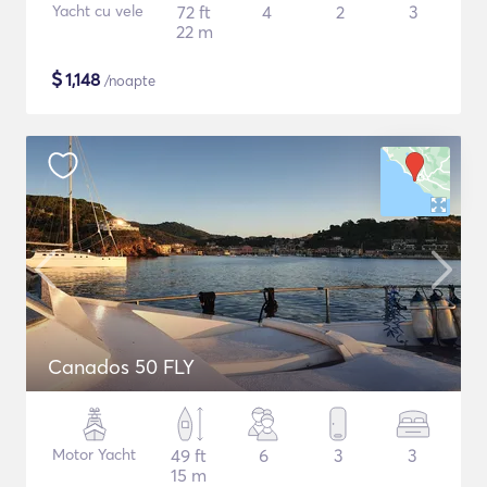
Yacht cu vele
72 ft
4
2
3
22 m
$
1,148
/noapte
Canados 50 FLY
Motor Yacht
49 ft
6
3
3
15 m