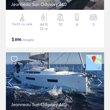
Jeanneau Sun Odyssey 440
Yacht cu vele
44 ft
10
4
5
13 m
$
896
/noapte
Jeanneau Sun Odyssey 440