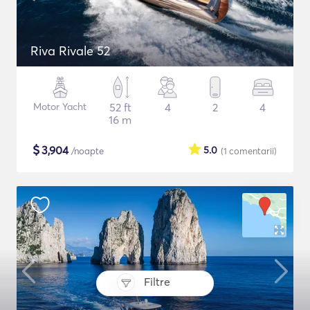
Riva Rivale 52
Motor Yacht
52 ft
4
2
4
16 m
$
3,904
5.0
/noapte
(1
comentarii
)
Filtre