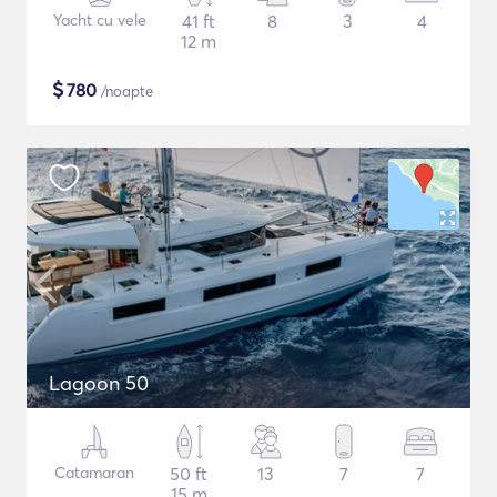
Yacht cu vele
41 ft
8
3
4
12 m
$
780
/noapte
Lagoon 50
Catamaran
50 ft
13
7
7
15 m