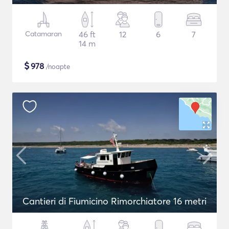
Catamaran
46 ft
12
6
7
14 m
$
978
/noapte
Cantieri di Fiumicino Rimorchiatore 16 metri