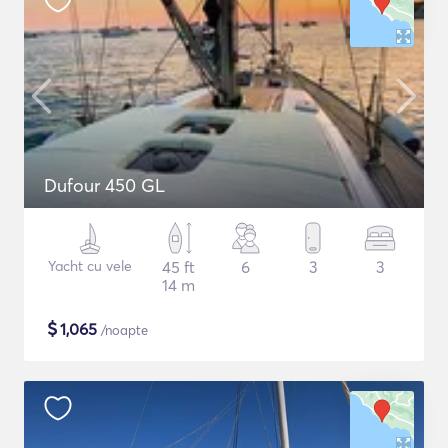
Dufour 450 GL
Yacht cu vele
45 ft
6
3
3
14 m
$
1,065
/noapte