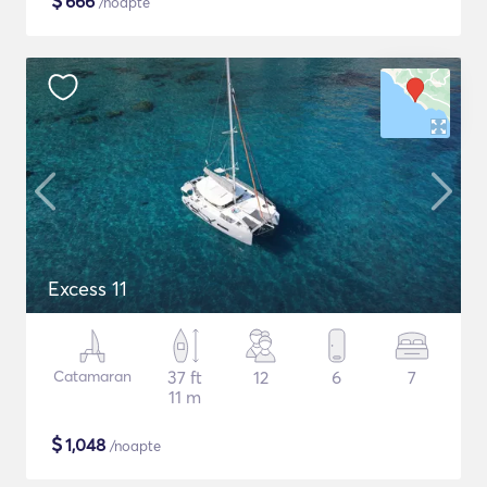
$
666
/noapte
Excess 11
Catamaran
37 ft
12
6
7
11 m
$
1,048
/noapte