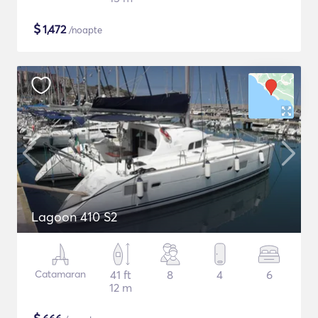
$
1,472
/noapte
Lagoon 410 S2
Catamaran
41 ft
8
4
6
12 m