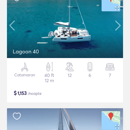
Lagoon 40
Catamaran
40 ft
12
6
7
12 m
$
1,153
/noapte