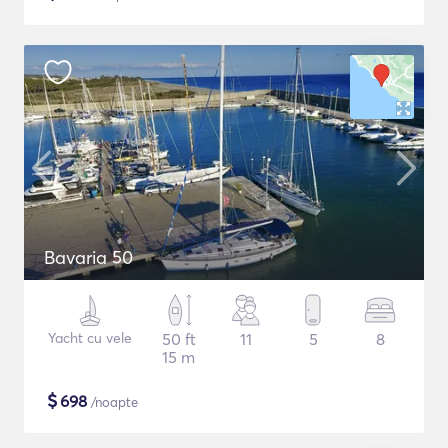
Bavaria 50
Yacht cu vele
50 ft
11
5
8
15 m
$
698
/noapte