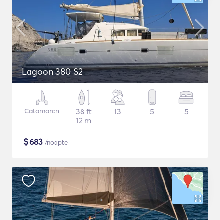
Lagoon 380 S2
Catamaran
38 ft
13
5
5
12 m
$
683
/noapte