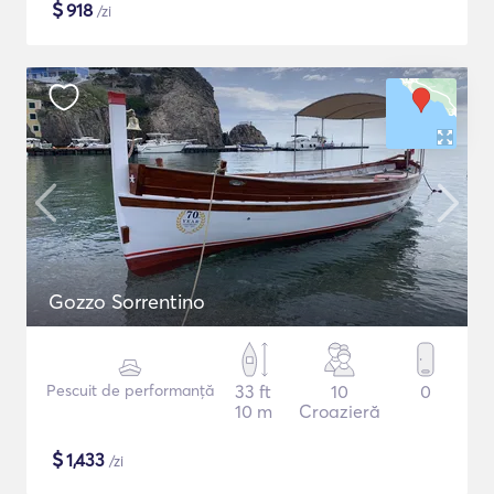
$
918
/zi
Gozzo Sorrentino
Pescuit de performanță
33 ft
10
0
10 m
Croazieră
$
1,433
/zi