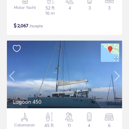
Motor Yacht
52 ft
4
3
3
16 m
$
2,067
/noapte
Lagoon 450
Catamaran
45 ft
11
4
6