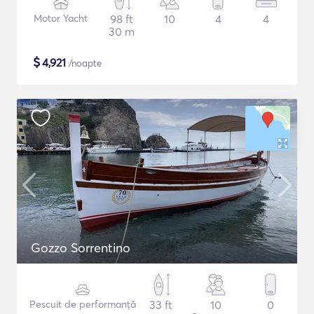
Motor Yacht
98 ft
10
4
4
30 m
$
4,921
/noapte
Gozzo Sorrentino
Pescuit de performanță
33 ft
10
0