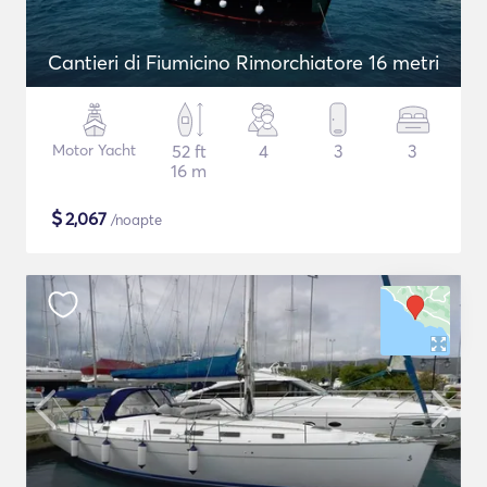
Cantieri di Fiumicino Rimorchiatore 16 metri
Motor Yacht
52 ft
4
3
3
16 m
$
2,067
/noapte