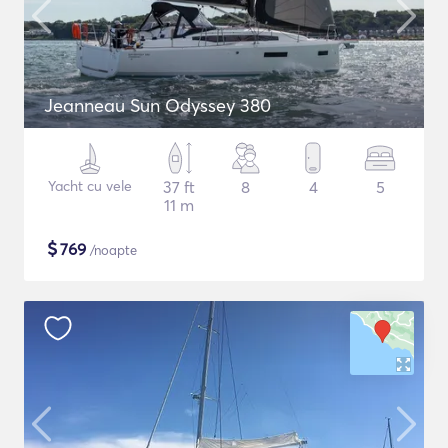
Jeanneau Sun Odyssey 380
Yacht cu vele
37 ft
8
4
5
11 m
$
769
/noapte