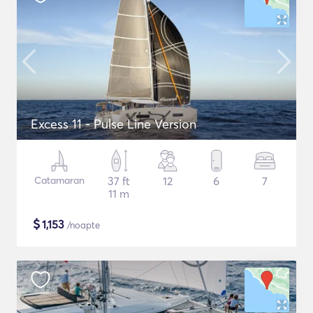
Excess 11 - Pulse Line Version
Catamaran
37 ft
12
6
7
11 m
$
1,153
/noapte