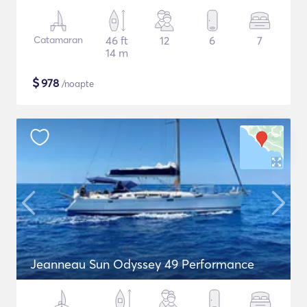
Catamaran
46 ft
12
6
7
14 m
$
978
/noapte
Jeanneau Sun Odyssey 49 Performance