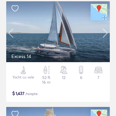
Excess 14
Yacht cu vele
52 ft
12
6
7
16 m
$
1,437
/noapte