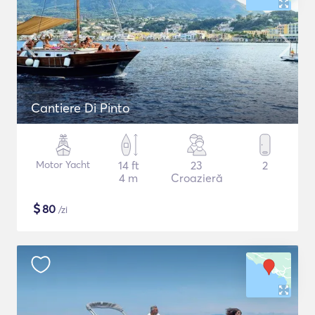
Cantiere Di Pinto
Motor Yacht
14 ft
23
2
4 m
Croazieră
$
80
/zi