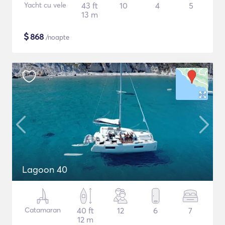
Yacht cu vele
43 ft
10
4
5
13 m
$
868
/noapte
Lagoon 40
Catamaran
40 ft
12
6
7
12 m