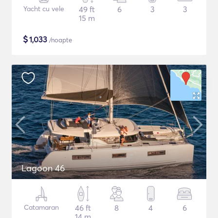
Yacht cu vele
49 ft
6
3
3
15 m
$
1,033
/noapte
Lagoon 46
Catamaran
46 ft
8
4
6
14 m