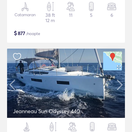
Catamaran
38 ft
11
5
6
12 m
$
877
/noapte
Jeanneau Sun Odyssey 440