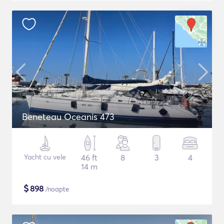
Beneteau Oceanis 473
Yacht cu vele
46 ft
8
3
4
14 m
$
898
/noapte