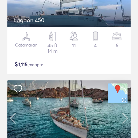
Lagoon 450
Catamaran
45 ft
11
4
6
14 m
$
1,115
/noapte