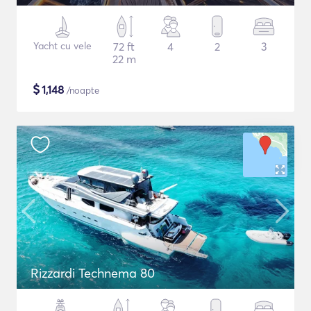
Yacht cu vele
72 ft
4
2
3
22 m
$
1,148
/noapte
Rizzardi Technema 80