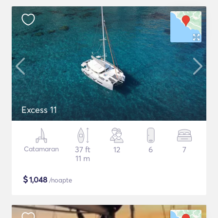
Excess 11
Catamaran
37 ft
12
6
7
11 m
$
1,048
/noapte