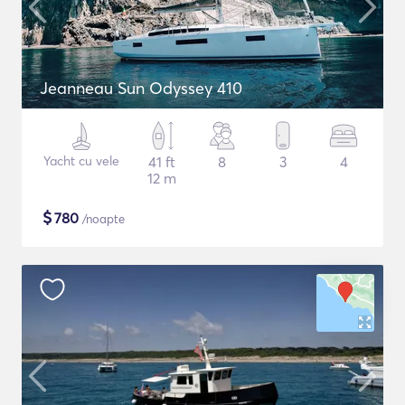
Jeanneau Sun Odyssey 410
Yacht cu vele
41 ft
8
3
4
12 m
$
780
/noapte