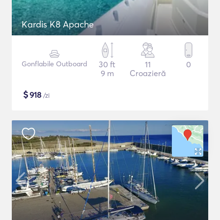
Kardis K8 Apache
Gonflabile Outboard
30 ft
11
0
9 m
Croazieră
$
918
/zi