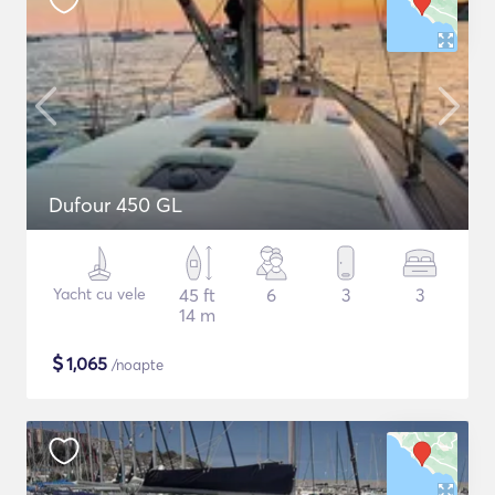
Dufour 450 GL
Yacht cu vele
45 ft
6
3
3
14 m
$
1,065
/noapte