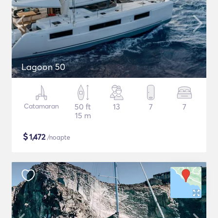
Lagoon 50
Catamaran
50 ft
13
7
7
15 m
$
1,472
/noapte