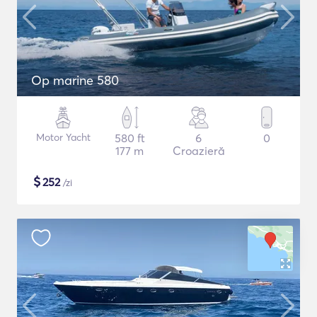
Op marine 580
Motor Yacht
580 ft
6
0
177 m
Croazieră
$
252
/zi