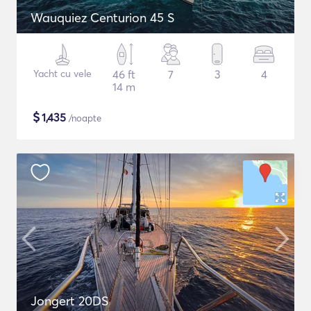
Wauquiez Centurion 45 S
Yacht cu vele
46 ft
7
3
4
14 m
$
1,435
/noapte
Jongert 20DS