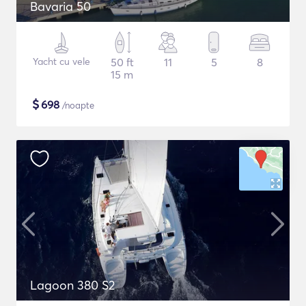
Bavaria 50
Yacht cu vele
50 ft
11
5
8
15 m
$
698
/noapte
Lagoon 380 S2