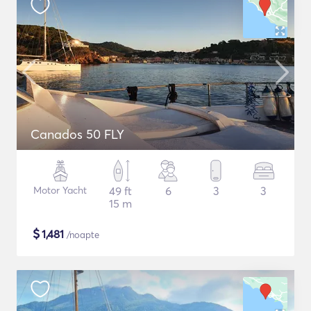
Canados 50 FLY
Motor Yacht
49 ft
6
3
3
15 m
$
1,481
/noapte