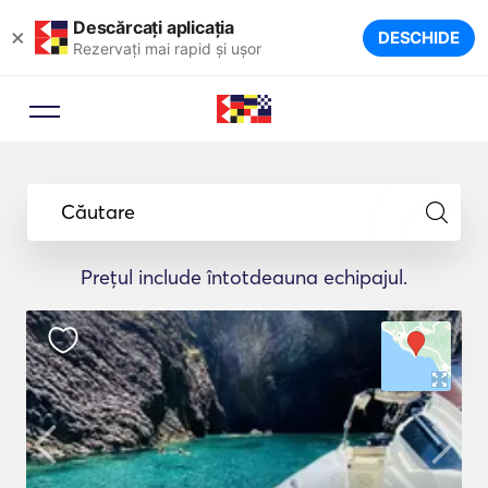
Descărcați aplicația
×
DESCHIDE
Rezervați mai rapid și ușor
Căutare
Prețul include întotdeauna echipajul.