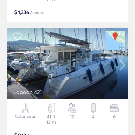
$
1,336
/noapte
Lagoon 421
Catamaran
41 ft
10
4
6
12 m