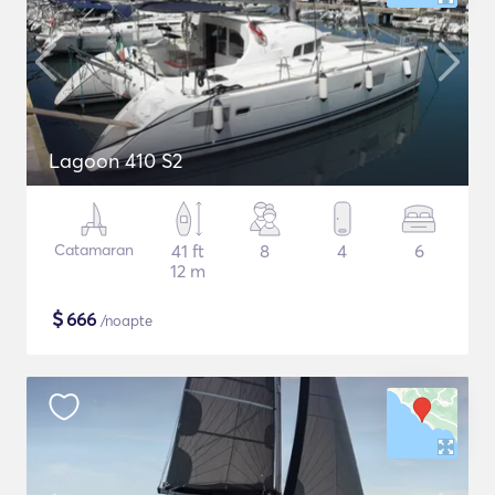
Lagoon 410 S2
Catamaran
41 ft
8
4
6
12 m
$
666
/noapte