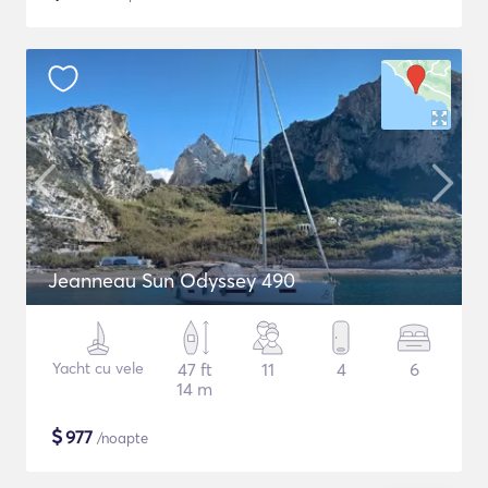
Jeanneau Sun Odyssey 490
Yacht cu vele
47 ft
11
4
6
14 m
$
977
/noapte