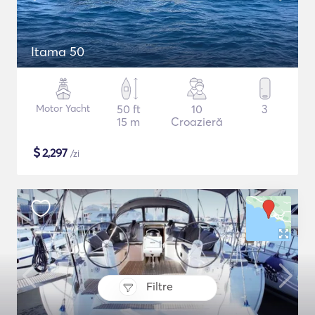
Itama 50
Motor Yacht
50 ft
10
3
15 m
Croazieră
$
2,297
/zi
Filtre