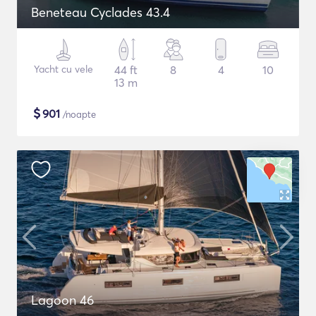
Beneteau Cyclades 43.4
Yacht cu vele
44 ft
8
4
10
13 m
$
901
/noapte
Lagoon 46