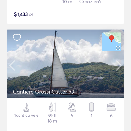
10 m
Croazieră
$
1,433
/zi
Cantiere Grossi Cutter 59
Yacht cu vele
59 ft
6
1
6
18 m