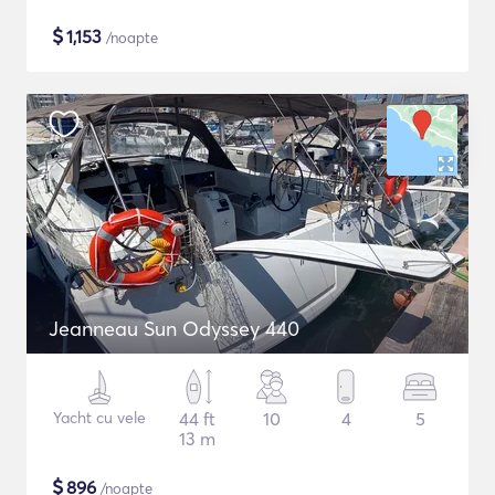
$
1,153
/noapte
Jeanneau Sun Odyssey 440
Yacht cu vele
44 ft
10
4
5
13 m
$
896
/noapte