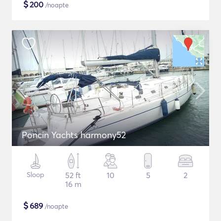
$
200
/noapte
Poncin Yachts harmony52
Sloop
52 ft
10
5
2
16 m
$
689
/noapte