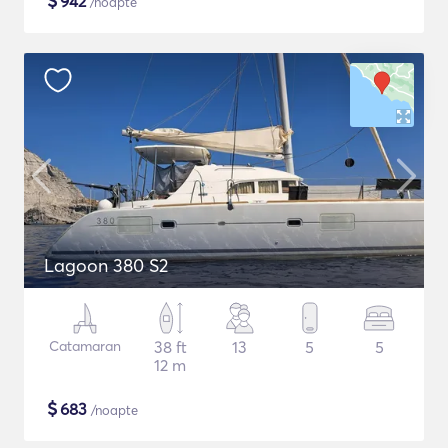
$
942
/noapte
Lagoon 380 S2
Catamaran
38 ft
13
5
5
12 m
$
683
/noapte