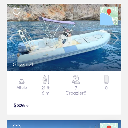
Gozzo 21
Altele
21 ft
7
0
6 m
Croazieră
$
826
/zi