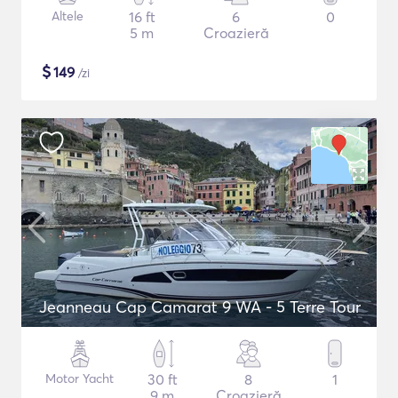
Altele
16 ft
6
0
5 m
Croazieră
$
149
/zi
Jeanneau Cap Camarat 9 WA - 5 Terre Tour
Motor Yacht
30 ft
8
1
9 m
Croazieră