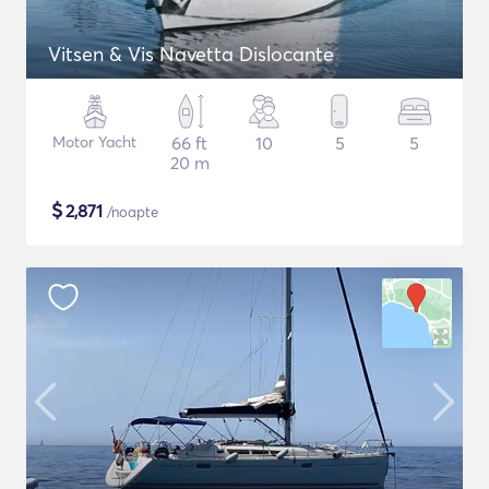
Vitsen & Vis Navetta Dislocante
Motor Yacht
66 ft
10
5
5
20 m
$
2,871
/noapte