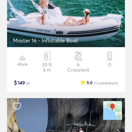
Master 16 - Inflatable Boat
Altele
20 ft
6
0
6 m
Croazieră
$
149
5.0
/zi
(1
comentarii
)