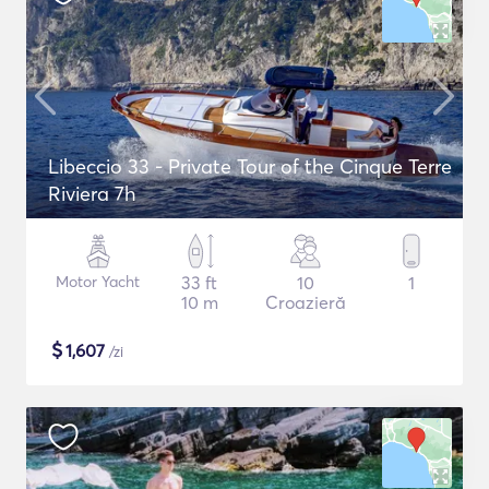
Libeccio 33 - Private Tour of the Cinque Terre
Riviera 7h
Motor Yacht
33 ft
10
1
10 m
Croazieră
$
1,607
/zi