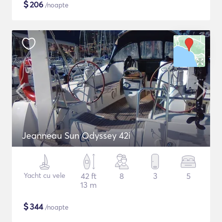
$
206
/noapte
Jeanneau Sun Odyssey 42i
Yacht cu vele
42 ft
8
3
5
13 m
$
344
/noapte