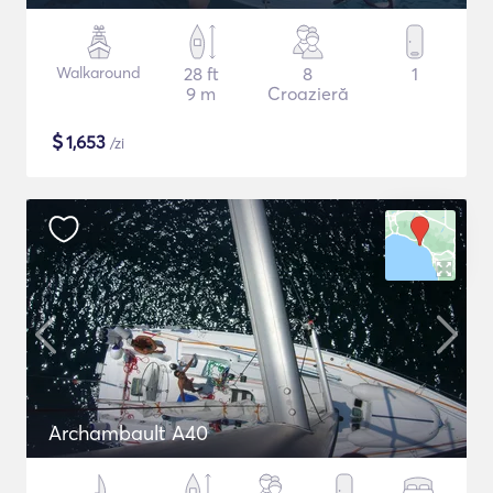
Walkaround
28 ft
8
1
9 m
Croazieră
$
1,653
/zi
Archambault A40