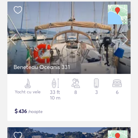
Beneteau Oceanis 331
Yacht cu vele
33 ft
8
3
6
10 m
$
436
/noapte