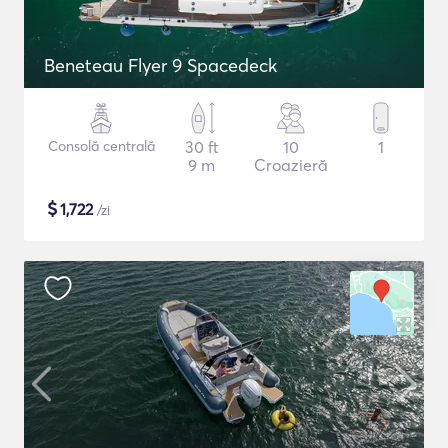
Beneteau Flyer 9 Spacedeck
Consolă centrală
30 ft
10
1
9 m
Croazieră
$
1,722
/zi