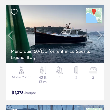
Menorquin 60/130 for rent in La Spezia,
Liguria, Italy
Motor Yacht
42 ft
4
2
3
13 m
$
1,378
/noapte