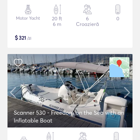
Motor Yacht
20 ft
6
0
6 m
Croazieră
$
321
/zi
Scanner 530 - Freedom on the Sea with an
Inflatable Boat