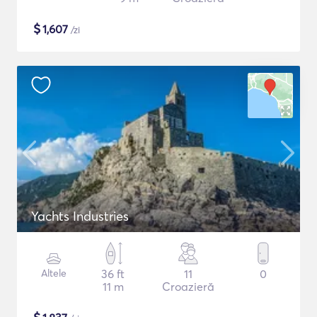
$
1,607
/zi
Yachts Industries
Altele
36 ft
11
0
11 m
Croazieră