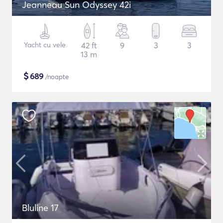
Jeanneau Sun Odyssey 42i
Yacht cu vele
42 ft
9
3
3
13 m
$
689
/noapte
Bluline 17