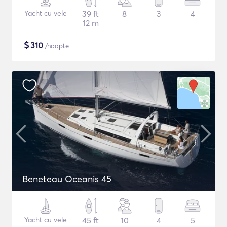
Yacht cu vele
39 ft
8
3
4
12 m
$
310
/noapte
Beneteau Oceanis 45
Yacht cu vele
45 ft
10
4
5