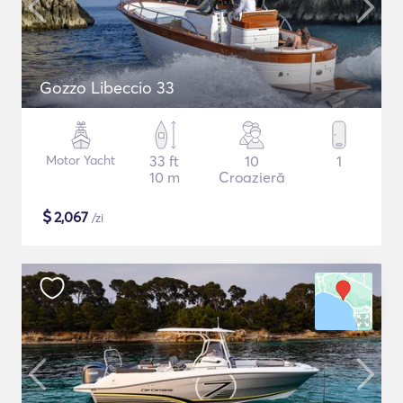
Gozzo Libeccio 33
Motor Yacht
33 ft
10
1
10 m
Croazieră
$
2,067
/zi