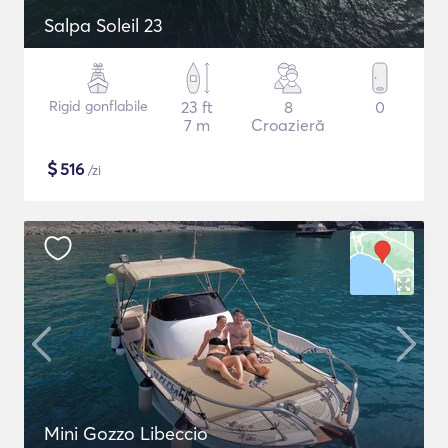
Salpa Soleil 23
Rigid gonflabile
23 ft
8
0
7 m
Croazieră
$
516
/zi
Mini Gozzo Libeccio