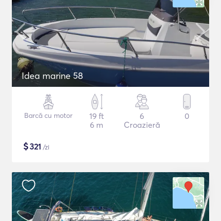
Idea marine 58
Barcă cu motor
19 ft
6
0
6 m
Croazieră
$
321
/zi