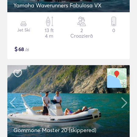
Yamaha Waverunners Fabulosa VX
Jet Ski
13 ft
2
0
4 m
Croazieră
$
68
/zi
Gommone Master 20 (skippered)