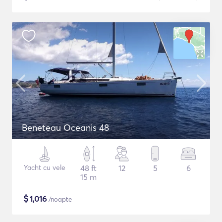
Beneteau Oceanis 48
Yacht cu vele
48 ft
12
5
6
15 m
$
1,016
/noapte