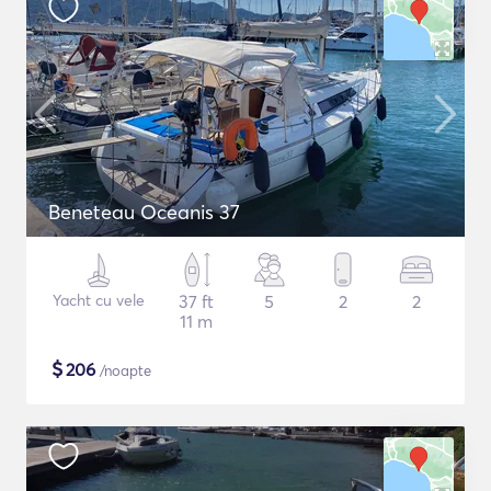
Beneteau Oceanis 37
Yacht cu vele
37 ft
5
2
2
11 m
$
206
/noapte