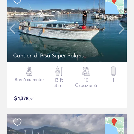
Cantieri di Pisa Super Polaris
Barcă cu motor
13 ft
10
1
4 m
Croazieră
$
1,378
/zi