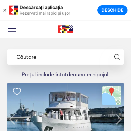
Descărcați aplicația
×
DESCHIDE
Rezervați mai rapid și ușor
Căutare
Prețul include întotdeauna echipajul.