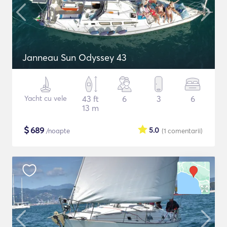
Janneau Sun Odyssey 43
Yacht cu vele
43 ft
6
3
6
13 m
$
689
5.0
/noapte
(1
comentarii
)