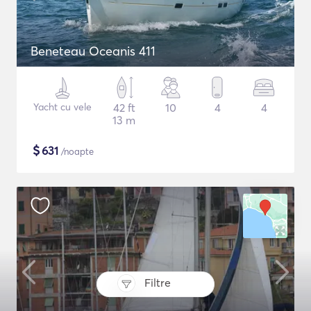
Beneteau Oceanis 411
Yacht cu vele
42 ft
10
4
4
13 m
$
631
/noapte
Filtre