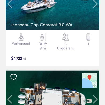
Jeanneau Cap Camarat 9.0 WA
Walkaround
30 ft
8
1
9 m
Croazieră
$
1,722
/zi