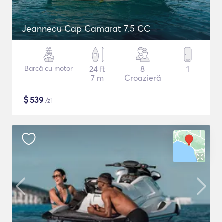
Jeanneau Cap Camarat 7.5 CC
Barcă cu motor
24 ft
8
1
7 m
Croazieră
$
539
/zi