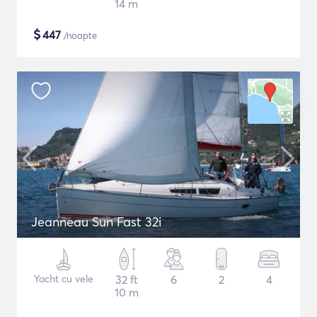
14 m
$
447
/noapte
Jeanneau Sun Fast 32i
Yacht cu vele
32 ft
6
2
4
10 m