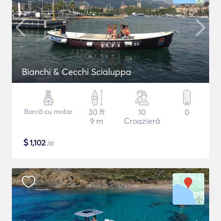
Bianchi & Cecchi Scialuppa
Barcă cu motor
30 ft
10
0
9 m
Croazieră
$
1,102
/zi