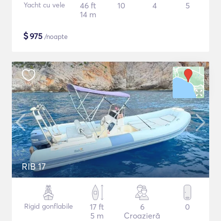
Yacht cu vele
46 ft
10
4
5
14 m
$
975
/noapte
RIB 17
Rigid gonflabile
17 ft
6
0
5 m
Croazieră