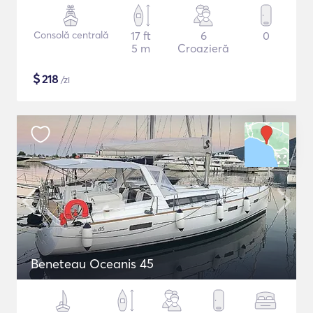
Consolă centrală
17 ft
6
0
5 m
Croazieră
$
218
/zi
Beneteau Oceanis 45