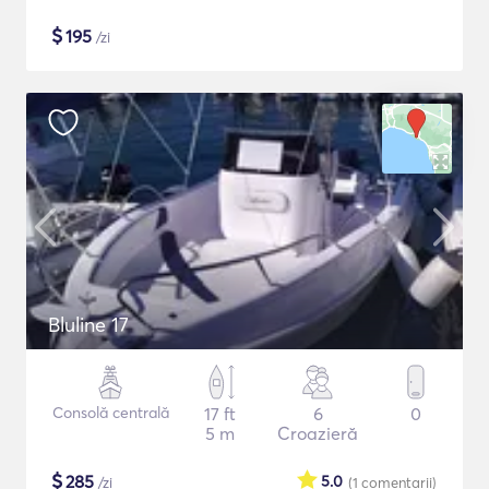
$
195
/zi
Bluline 17
Consolă centrală
17 ft
6
0
5 m
Croazieră
$
285
5.0
/zi
(1
comentarii
)