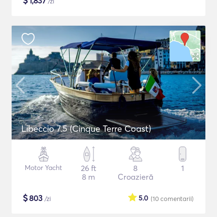
$
1,837
/zi
Libeccio 7.5 (Cinque Terre Coast)
Motor Yacht
26 ft
8
1
8 m
Croazieră
$
803
5.0
/zi
(10
comentarii
)