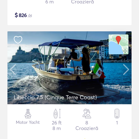
6 m
Croazieră
$
826
/zi
Libeccio 7.5 (Cinque Terre Coast)
Motor Yacht
26 ft
8
1
8 m
Croazieră