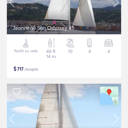
Jeanneau Sun Odyssey 45
Yacht cu vele
46 ft
10
4
4
14 m
$
717
/noapte