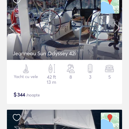
Jeanneau Sun Odyssey 42i
Yacht cu vele
42 ft
8
3
5
13 m
$
344
/noapte