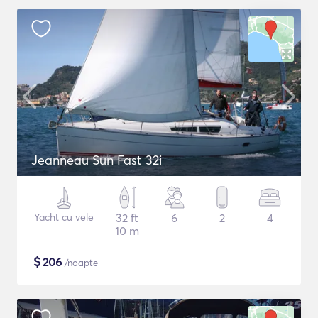
Jeanneau Sun Fast 32i
Yacht cu vele
32 ft
6
2
4
10 m
$
206
/noapte