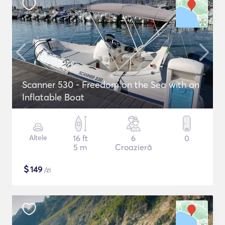
Scanner 530 - Freedom on the Sea with an
Inflatable Boat
Altele
16 ft
6
0
5 m
Croazieră
$
149
/zi