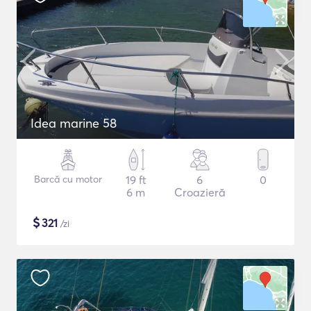
Idea marine 58
Barcă cu motor
19 ft
6
0
6 m
Croazieră
$
321
/zi