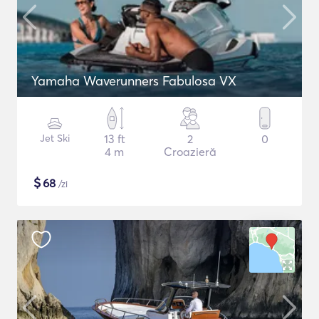
Yamaha Waverunners Fabulosa VX
Jet Ski
13 ft
2
0
4 m
Croazieră
$
68
/zi