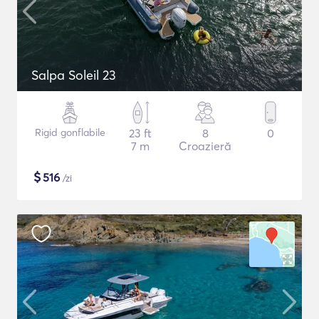
Salpa Soleil 23
Rigid gonflabile
23 ft
8
0
7 m
Croazieră
$
516
/zi