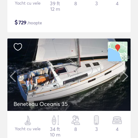
Yacht cu vele
39 ft
8
3
4
12 m
$
729
/noapte
Beneteau Oceanis 35
Yacht cu vele
34 ft
8
3
4
10 m