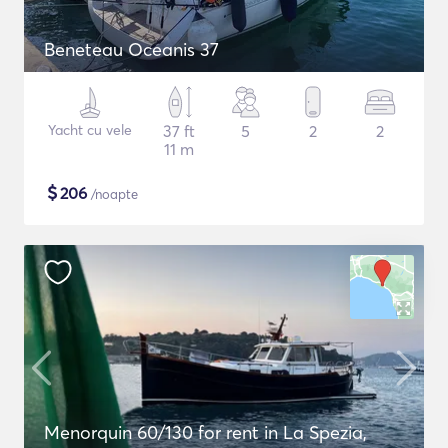
Beneteau Oceanis 37
Yacht cu vele
37 ft
5
2
2
11 m
$
206
/noapte
Menorquin 60/130 for rent in La Spezia,