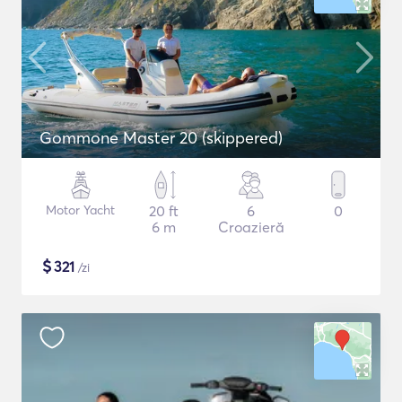
Gommone Master 20 (skippered)
Motor Yacht
20 ft
6
0
6 m
Croazieră
$
321
/zi