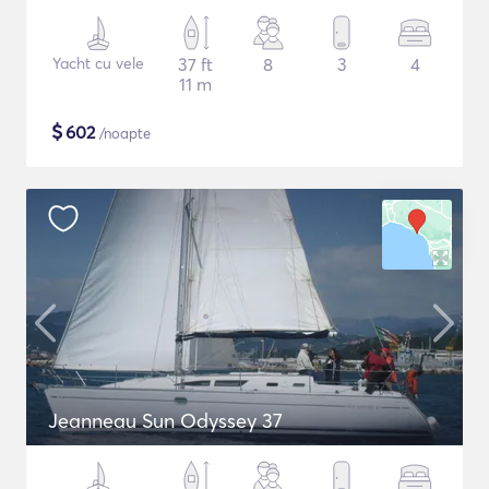
Yacht cu vele
37 ft
8
3
4
11 m
$
602
/noapte
Jeanneau Sun Odyssey 37