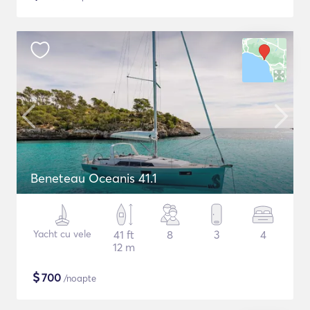
Beneteau Oceanis 41.1
Yacht cu vele
41 ft
8
3
4
12 m
$
700
/noapte