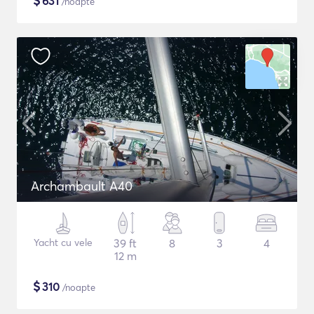
$
631
/noapte
Archambault A40
Yacht cu vele
39 ft
8
3
4
12 m
$
310
/noapte