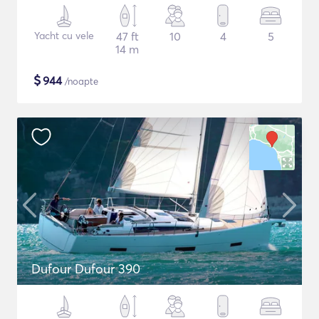
Yacht cu vele
47 ft
10
4
5
14 m
$
944
/noapte
Dufour Dufour 390