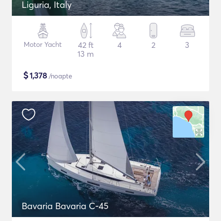
Liguria, Italy
Motor Yacht
42 ft
4
2
3
13 m
$
1,378
/noapte
Bavaria Bavaria C-45