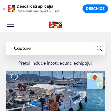
Descărcați aplicația
×
DESCHIDE
Rezervați mai rapid și ușor
Căutare
Prețul include întotdeauna echipajul.