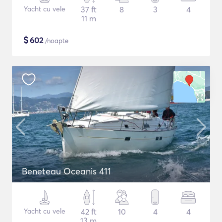
Yacht cu vele
37 ft
8
3
4
11 m
$
602
/noapte
Beneteau Oceanis 411
Yacht cu vele
42 ft
10
4
4
13 m