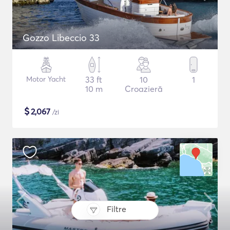
Gozzo Libeccio 33
Motor Yacht
33 ft
10
1
10 m
Croazieră
$
2,067
/zi
Filtre