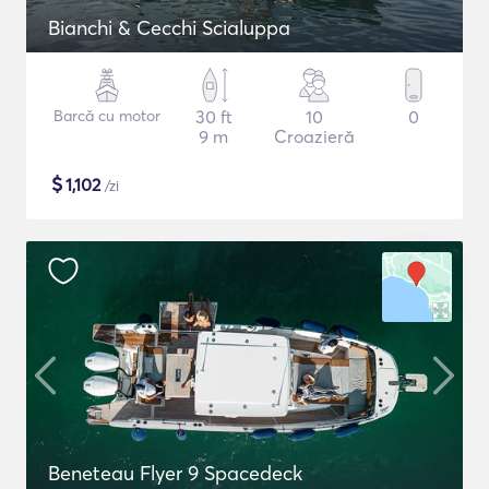
Bianchi & Cecchi Scialuppa
Barcă cu motor
30 ft
10
0
9 m
Croazieră
$
1,102
/zi
Beneteau Flyer 9 Spacedeck