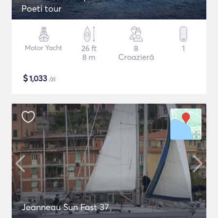
Poeti tour
Motor Yacht
26 ft
8
1
8 m
Croazieră
$
1,033
/zi
Jeanneau Sun Fast 37