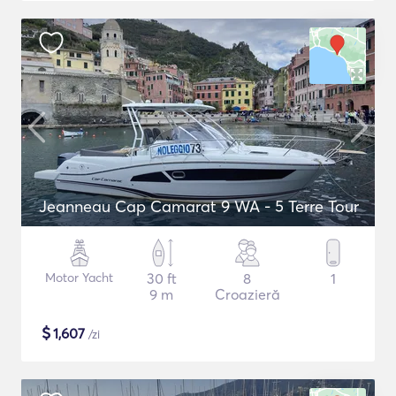
Jeanneau Cap Camarat 9 WA - 5 Terre Tour
Motor Yacht
30 ft
8
1
9 m
Croazieră
$
1,607
/zi