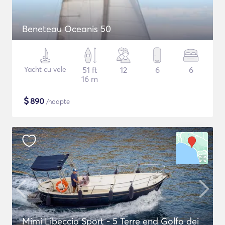
Beneteau Oceanis 50
Yacht cu vele
51 ft
12
6
6
16 m
$
890
/noapte
Mimi Libeccio Sport - 5 Terre end Golfo dei