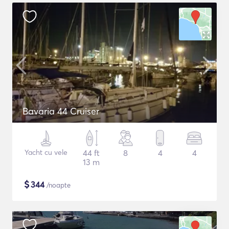
Bavaria 44 Cruiser
Yacht cu vele
44 ft
8
4
4
13 m
$
344
/noapte