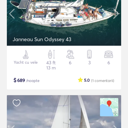
Janneau Sun Odyssey 43
Yacht cu vele
43 ft
6
3
6
13 m
$
689
5.0
/noapte
(1
comentarii
)