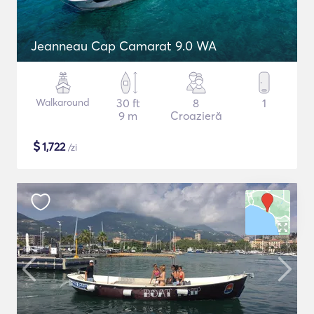
Jeanneau Cap Camarat 9.0 WA
Walkaround
30 ft
8
1
9 m
Croazieră
$
1,722
/zi