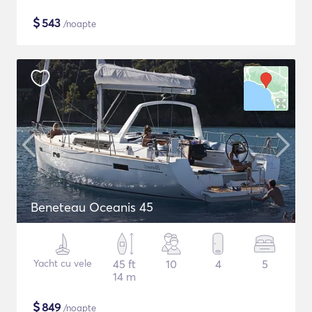
$
543
/noapte
Beneteau Oceanis 45
Yacht cu vele
45 ft
10
4
5
14 m
$
849
/noapte