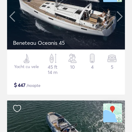
Beneteau Oceanis 45
Yacht cu vele
45 ft
10
4
5
14 m
$
447
/noapte