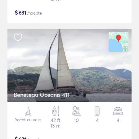
$
631
/noapte
Beneteau Oceanis 411
Yacht cu vele
42 ft
10
4
4
13 m