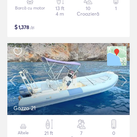
Barcă cu motor
13 ft
10
1
4 m
Croazieră
$
1,378
/zi
Gozzo 21
Altele
21 ft
7
0