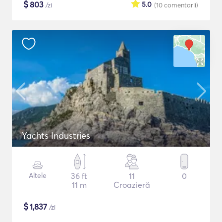
$
803
5.0
/zi
(10
comentarii
)
Yachts Industries
Altele
36 ft
11
0
11 m
Croazieră
$
1,837
/zi