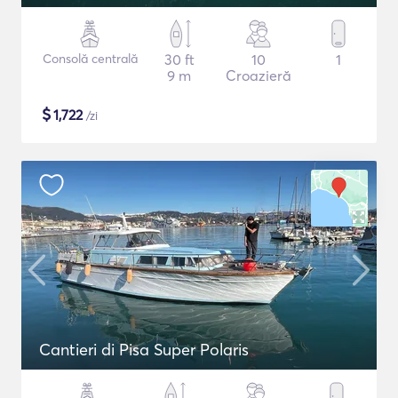
Consolă centrală
30 ft
10
1
9 m
Croazieră
$
1,722
/zi
Cantieri di Pisa Super Polaris