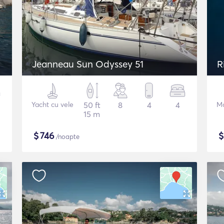
Jeanneau Sun Odyssey 51
R
Yacht cu vele
50 ft
8
4
4
Mo
15 m
$
746
/noapte