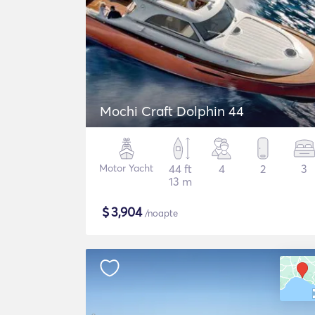
Mochi Craft Dolphin 44
Motor Yacht
44 ft
4
2
3
13 m
$
3,904
/noapte