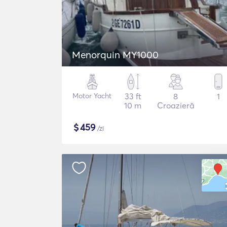
Menorquin MY1000
Motor Yacht
33 ft
8
1
10 m
Croazieră
$
459
/zi