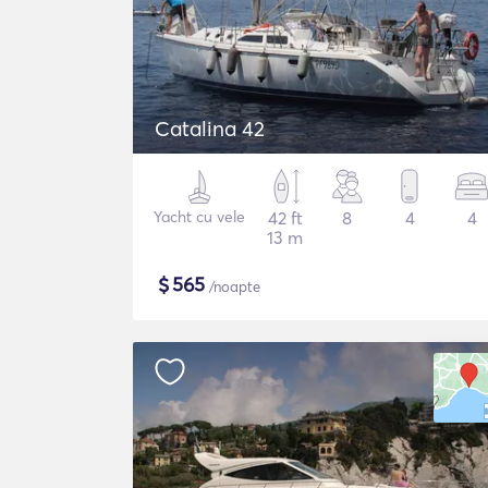
Catalina 42
Yacht cu vele
42 ft
8
4
4
13 m
$
565
/noapte