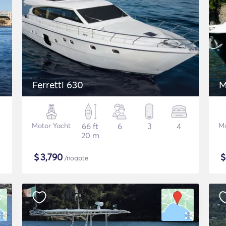
Ferretti 630
M
Motor Yacht
66 ft
6
3
4
Mo
20 m
$
3,790
/noapte