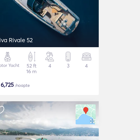
iva Rivale 52
tor Yacht
52 ft
4
3
4
16 m
$
6,725
/noapte