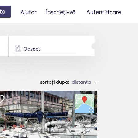
ta
Ajutor
Înscrieți-vă
Autentificare
Oaspeți
sortați după:
>