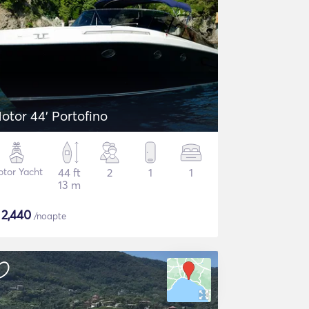
otor 44' Portofino
tor Yacht
44 ft
2
1
1
13 m
$
2,440
/noapte