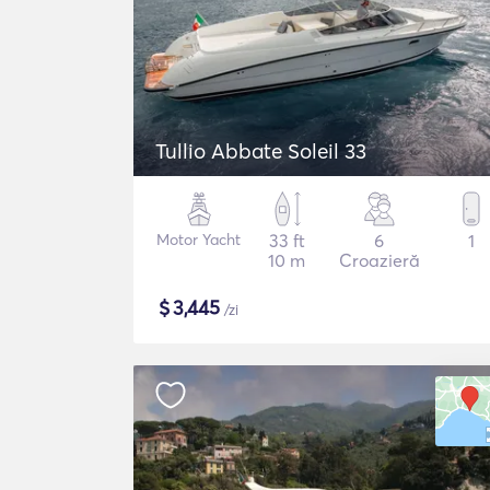
Tullio Abbate Soleil 33
Motor Yacht
33 ft
6
1
10 m
Croazieră
$
3,445
/zi