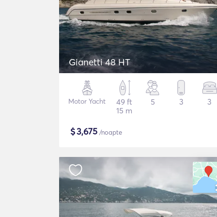
Gianetti 48 HT
Motor Yacht
49 ft
5
3
3
15 m
$
3,675
/noapte