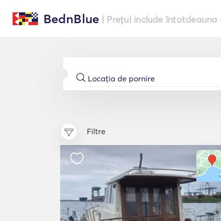
BednBlue
| Prețul include întotdeauna 
Filtre