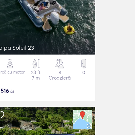
alpa Soleil 23
rcă cu motor
23 ft
8
0
7 m
Croazieră
$
516
/zi