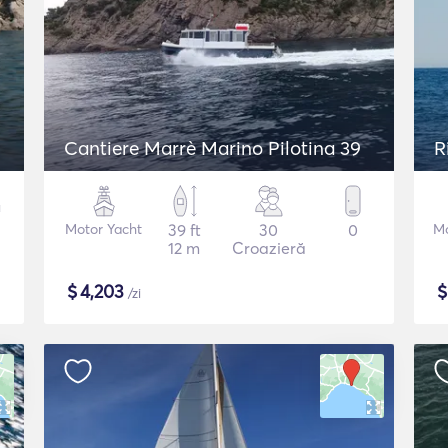
Cantiere Marrè Marino Pilotina 39
R
Motor Yacht
39 ft
30
0
Mo
12 m
Croazieră
$
4,203
/zi