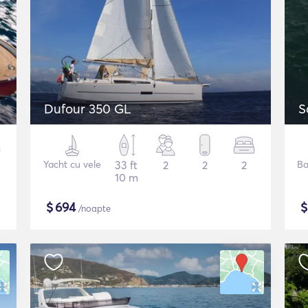
Dufour 350 GL
S
Yacht cu vele
33 ft
2
2
2
Ba
10 m
$
694
/noapte