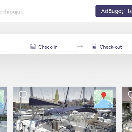
Adăugați lis
echipajul.