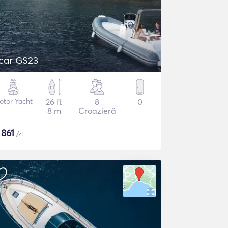
car GS23
otor Yacht
26 ft
8
0
8 m
Croazieră
$
861
/zi