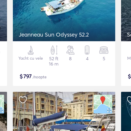
Jeanneau Sun Odyssey 52.2
S
Yacht cu vele
52 ft
8
4
5
M
16 m
$
797
/noapte