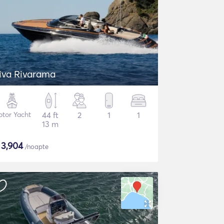
iva Rivarama
tor Yacht
44 ft
2
1
1
13 m
$
3,904
/noapte