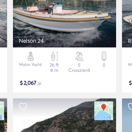
Nelson 24
R
Motor Yacht
26 ft
5
0
M
8 m
Croazieră
$
2,067
/zi