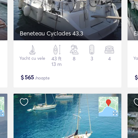
Beneteau Cyclades 43.3
E
Yacht cu vele
43 ft
8
3
4
Ya
13 m
$
565
/noapte