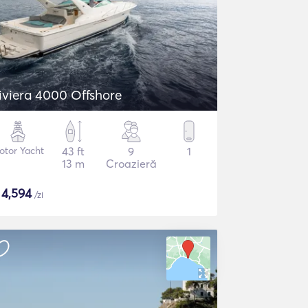
iviera 4000 Offshore
otor Yacht
43 ft
9
1
13 m
Croazieră
$
4,594
/zi