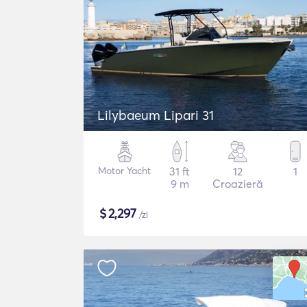
Lilybaeum Lipari 31
Motor Yacht
31 ft
12
1
9 m
Croazieră
$
2,297
/zi