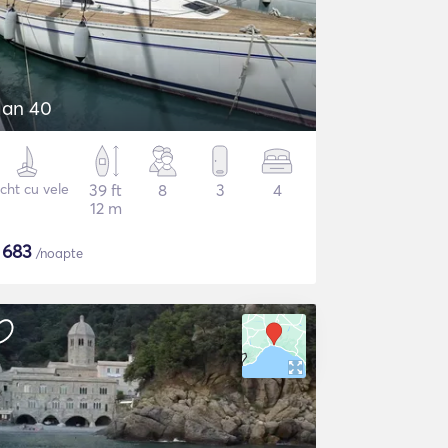
lan 40
cht cu vele
39 ft
8
3
4
12 m
$
683
/noapte