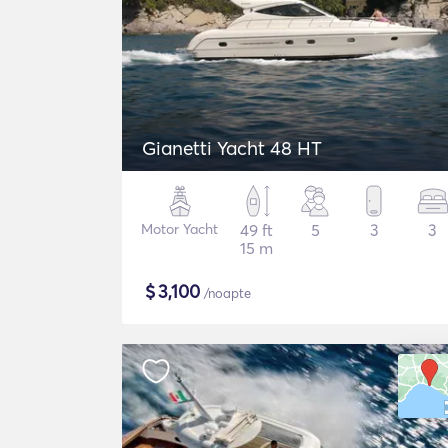
Gianetti Yacht 48 HT
Motor Yacht
49 ft
5
3
3
15 m
$
3,100
/noapte