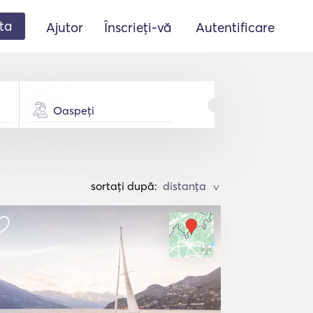
ta
Ajutor
Înscrieți-vă
Autentificare
Oaspeți
sortați după:
>