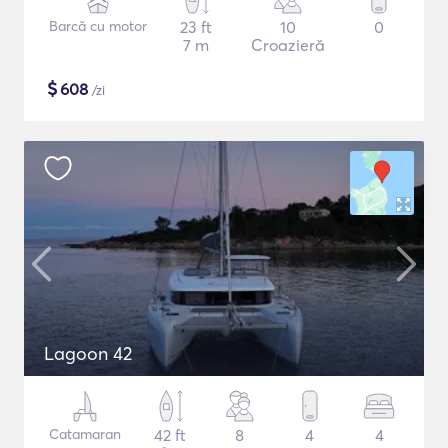
Barcă cu motor
23 ft
10
0
7 m
Croazieră
$
608
/zi
Lagoon 42
Catamaran
42 ft
8
4
4