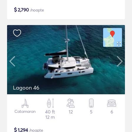
$
2,790
/noapte
Lagoon 46
Catamaran
40 ft
12
5
6
12 m
$
1,294
/noapte