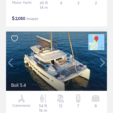
Motor Yacht
45 ft
4
2
2
14 m
$
2,050
/noapte
Bali 5.4
Catamaran
54 ft
12
7
8
16 m