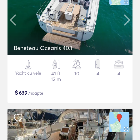
Beneteau Oceanis 40.1
Yacht cu vele
41 ft
10
4
4
12 m
$
639
/noapte