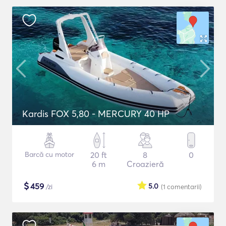
Kardis FOX 5,80 - MERCURY 40 HP
Barcă cu motor
20 ft
8
0
6 m
Croazieră
$
459
5.0
/zi
(1
comentarii
)