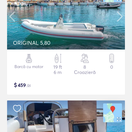
ORIGINAL 5,80
Barcă cu motor
19 ft
8
0
6 m
Croazieră
$
459
/zi