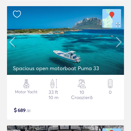
Spacious open motorboat Puma 33
Motor Yacht
33 ft
10
0
10 m
Croazieră
$
689
/zi