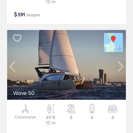
13 m
$
591
/noapte
Wave 50
Catamaran
49 ft
8
4
4
15 m