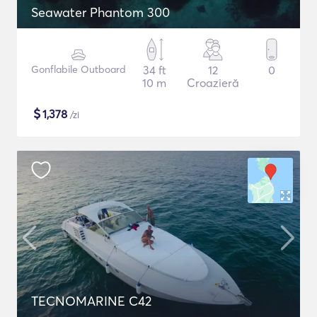
Seawater Phantom 300
Gonflabile Outboard
34 ft
12
0
10 m
Croazieră
$
1,378
/zi
TECNOMARINE C42