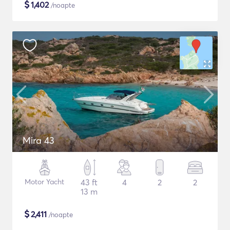
$
1,402
/noapte
Mira 43
Motor Yacht
43 ft
4
2
2
13 m
$
2,411
/noapte