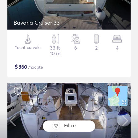
Bavaria Cruiser 33
Yacht cu vele
33 ft
6
2
4
10 m
$
360
/noapte
Filtre