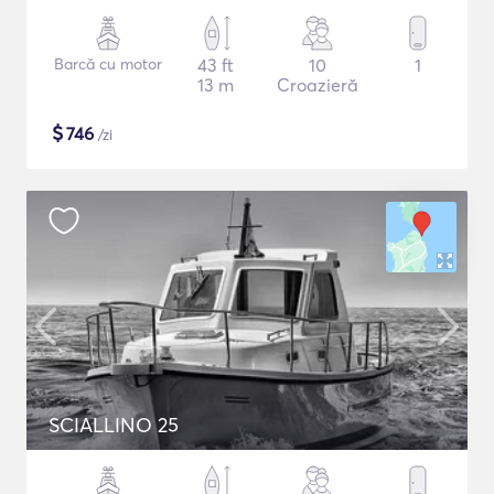
Barcă cu motor
43 ft
10
1
13 m
Croazieră
$
746
/zi
SCIALLINO 25