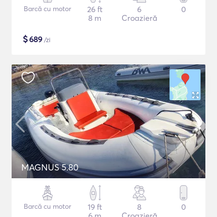
Barcă cu motor
26 ft
6
0
8 m
Croazieră
$
689
/zi
MAGNUS 5.80
Barcă cu motor
19 ft
8
0
6 m
Croazieră