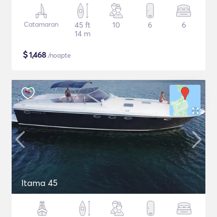
Catamaran
45 ft
10
6
6
14 m
$
1,468
/noapte
Itama 45