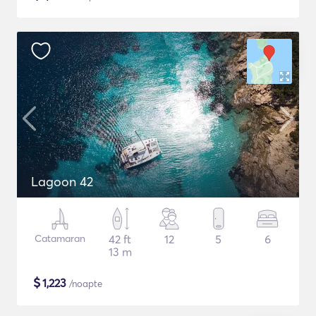
Lagoon 42
Catamaran
42 ft
12
5
6
13 m
$
1,223
/noapte