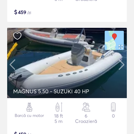
$
459
/zi
MAGNUS 5.50 - SUZUKI 40 HP
Barcă cu motor
18 ft
6
0
5 m
Croazieră