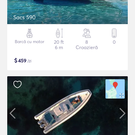
Sacs 590
Barcă cu motor
20 ft
8
0
6 m
Croazieră
$
459
/zi