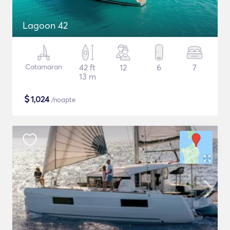
Lagoon 42
Catamaran
42 ft
12
6
7
13 m
$
1,024
/noapte