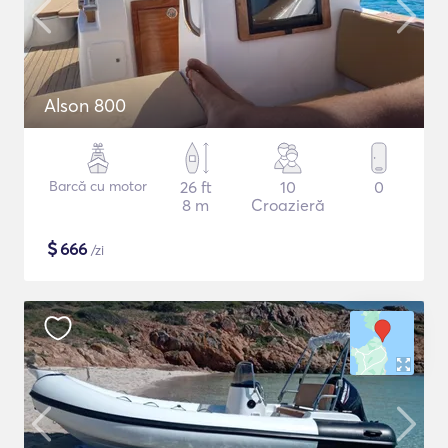
Alson 800
Barcă cu motor
26 ft
10
0
8 m
Croazieră
$
666
/zi