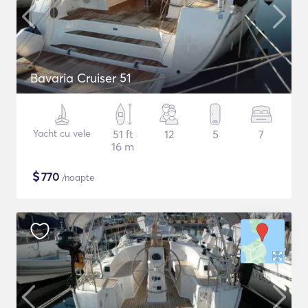
Bavaria Cruiser 51
Yacht cu vele
51 ft
12
5
7
16 m
$
770
/noapte