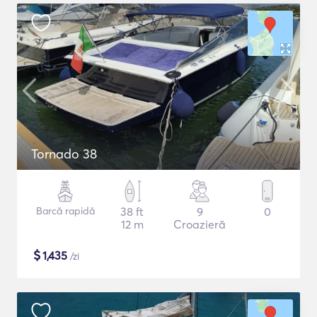
Tornado 38
Barcă rapidă
38 ft
9
0
12 m
Croazieră
$
1,435
/zi