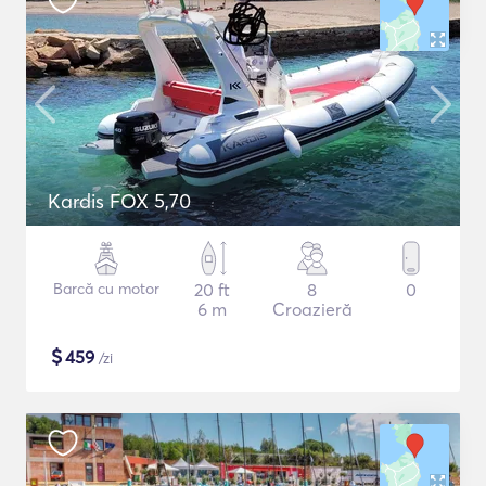
Kardis FOX 5,70
Barcă cu motor
20 ft
8
0
6 m
Croazieră
$
459
/zi