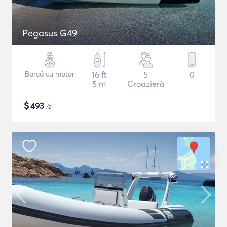
Pegasus G49
Barcă cu motor
16 ft
5
0
5 m
Croazieră
$
493
/zi