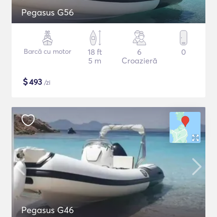
Pegasus G56
Barcă cu motor
18 ft
6
0
5 m
Croazieră
$
493
/zi
Pegasus G46