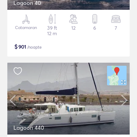
Lagoon 40
Catamaran
39 ft
12
6
7
12 m
$
901
/noapte
Lagoon 440