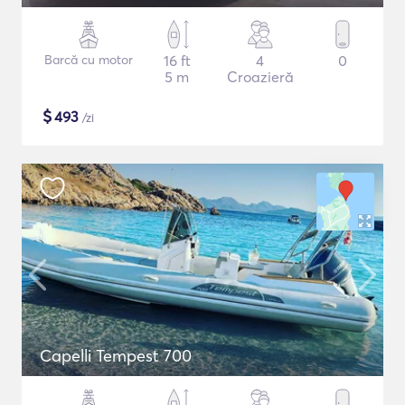
Barcă cu motor
16 ft
4
0
5 m
Croazieră
$
493
/zi
Capelli Tempest 700