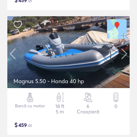
$
459
/zi
Magnus 5.50 - Honda 40 hp
Barcă cu motor
18 ft
6
0
5 m
Croazieră
$
459
/zi