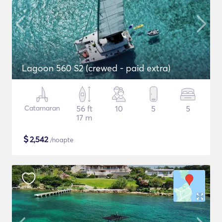
Lagoon 560 S2 (crewed - paid extra)
Catamaran
56 ft
10
5
5
17 m
$
2,542
/noapte