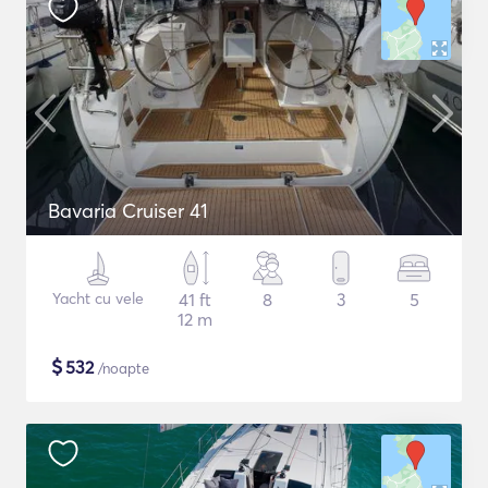
Bavaria Cruiser 41
Yacht cu vele
41 ft
8
3
5
12 m
$
532
/noapte