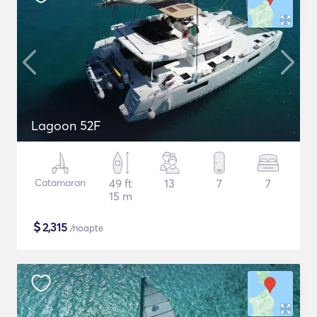
Lagoon 52F
Catamaran
49 ft
13
7
7
15 m
$
2,315
/noapte