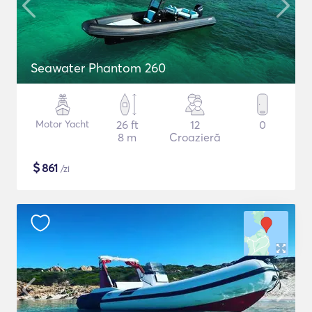
Seawater Phantom 260
Motor Yacht
26 ft
12
0
8 m
Croazieră
$
861
/zi