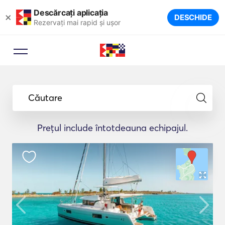
Descărcați aplicația
×
DESCHIDE
Rezervați mai rapid și ușor
Căutare
Prețul include întotdeauna echipajul.