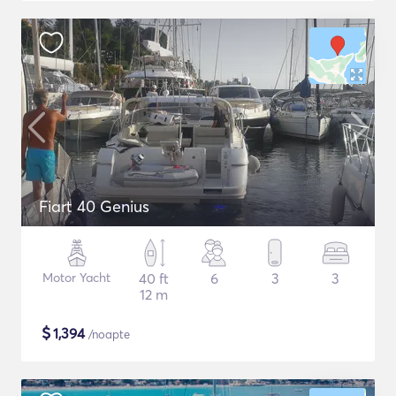
Fiart 40 Genius
Motor Yacht
40 ft
6
3
3
12 m
$
1,394
/noapte