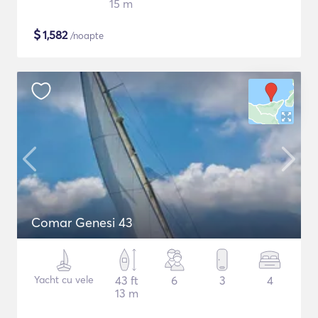
15 m
$
1,582
/noapte
Comar Genesi 43
Yacht cu vele
43 ft
6
3
4
13 m