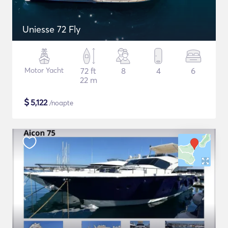
Uniesse 72 Fly
Motor Yacht
72 ft
8
4
6
22 m
$
5,122
/noapte