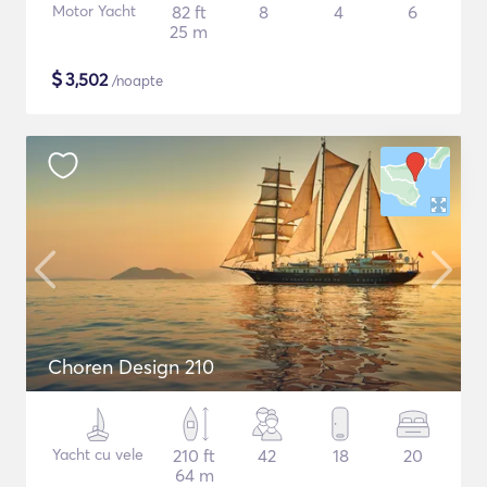
Motor Yacht
82 ft
8
4
6
25 m
$
3,502
/noapte
Choren Design 210
Yacht cu vele
210 ft
42
18
20
64 m