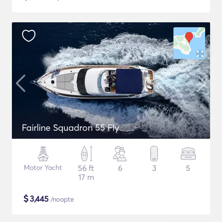
Fairline Squadron 55 Fly
Motor Yacht
56 ft
6
3
5
17 m
$
3,445
/noapte