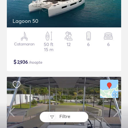
Lagoon 50
Catamaran
50 ft
12
6
6
15 m
$
2,936
/noapte
Filtre