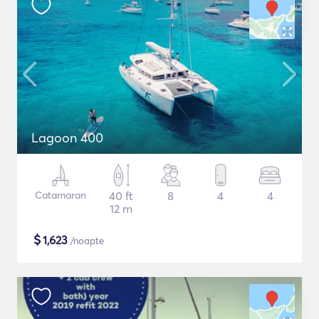
Lagoon 400
Catamaran
40 ft
8
4
4
12 m
$
1,623
/noapte