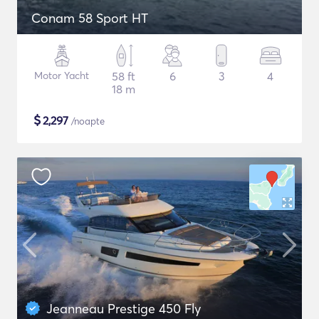
Conam 58 Sport HT
Motor Yacht
58 ft
6
3
4
18 m
$
2,297
/noapte
Jeanneau Prestige 450 Fly