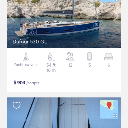
Dufour 530 GL
Yacht cu vele
54 ft
12
5
6
16 m
$
903
/noapte