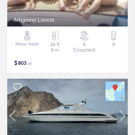
Artigiana Lancia
Motor Yacht
26 ft
8
0
8 m
Croazieră
$
803
/zi