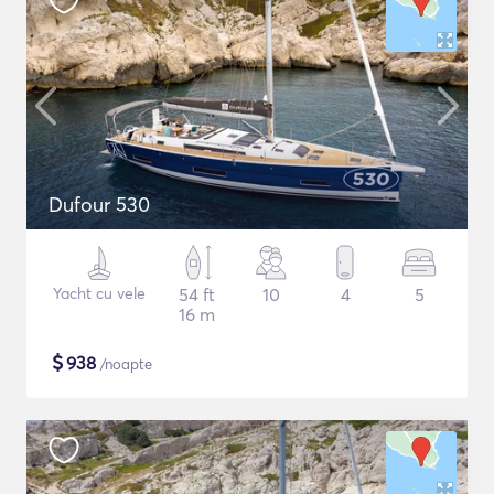
Dufour 530
Yacht cu vele
54 ft
10
4
5
16 m
$
938
/noapte