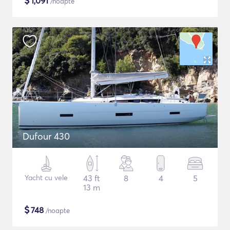
$
1,091
/noapte
Dufour 430
Yacht cu vele
43 ft
8
4
5
13 m
$
748
/noapte