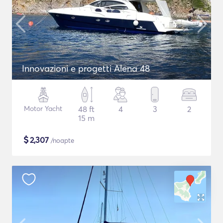
Innovazioni e progetti Alena 48
Motor Yacht
48 ft
4
3
2
15 m
$
2,307
/noapte