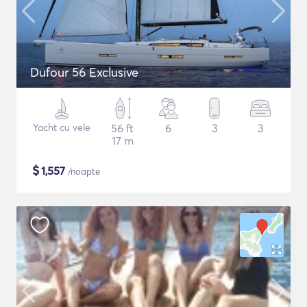
Dufour 56 Exclusive
Yacht cu vele
56 ft
6
3
3
17 m
$
1,557
/noapte