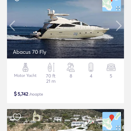
Abacus 70 Fly
Motor Yacht
70 ft
8
4
5
21 m
$
5,742
/noapte