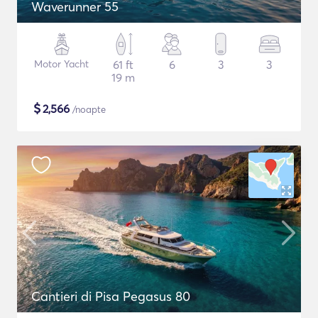
Waverunner 55
Motor Yacht
61 ft
6
3
3
19 m
$
2,566
/noapte
Cantieri di Pisa Pegasus 80