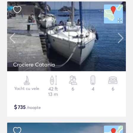
Crociere Catania
Yacht cu vele
42 ft
6
4
6
13 m
$
735
/noapte