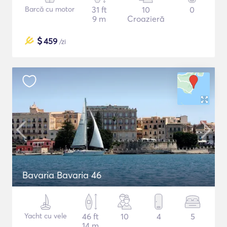
Barcă cu motor
31 ft
10
0
9 m
Croazieră
$
459
/zi
Bavaria Bavaria 46
Yacht cu vele
46 ft
10
4
5
14 m