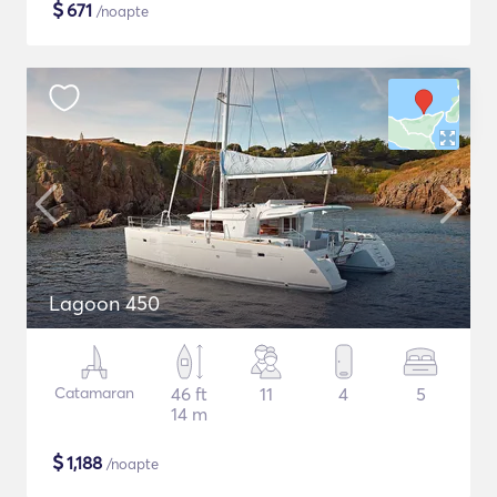
$
671
/noapte
Lagoon 450
Catamaran
46 ft
11
4
5
14 m
$
1,188
/noapte