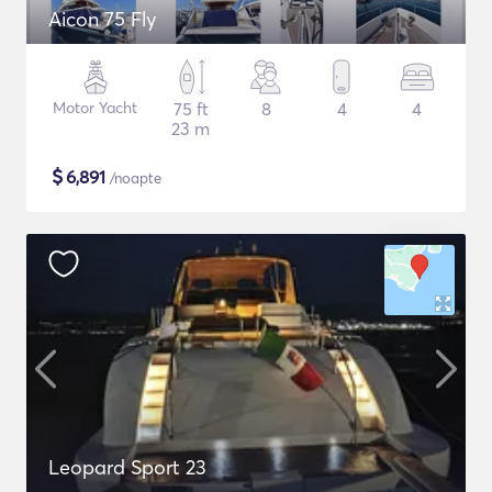
Aicon 75 Fly
Motor Yacht
75 ft
8
4
4
23 m
$
6,891
/noapte
Leopard Sport 23