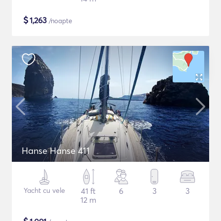
$
1,263
/noapte
Hanse Hanse 411
Yacht cu vele
41 ft
6
3
3
12 m