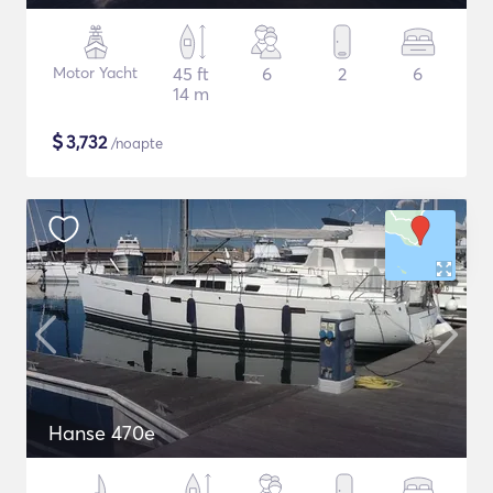
Motor Yacht
45 ft
6
2
6
14 m
$
3,732
/noapte
Hanse 470e