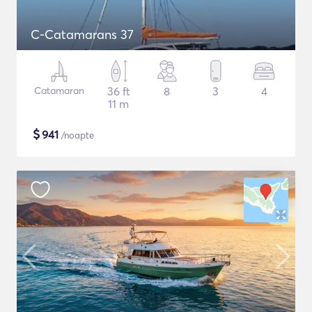
C-Catamarans 37
Catamaran
36 ft
8
3
4
11 m
$
941
/noapte