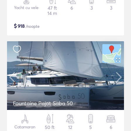
Yacht cu vele
47 ft
6
3
3
14 m
$
918
/noapte
Fountaine Pajot Saba 50
Catamaran
50 ft
12
5
6