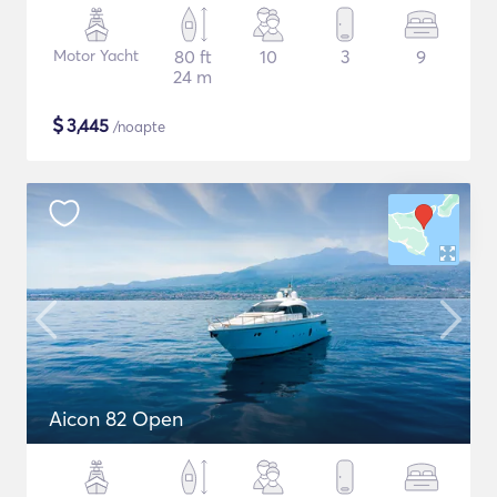
Motor Yacht
80 ft
10
3
9
24 m
$
3,445
/noapte
Aicon 82 Open