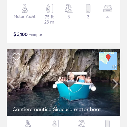
Motor Yacht
75 ft
6
3
4
23 m
$
3,100
/noapte
Cantiere nautico Siracusa motor boat