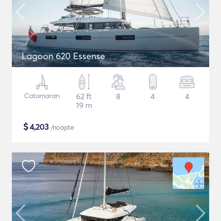
Lagoon 620 Essense
Catamaran
62 ft
8
4
4
19 m
$
4,203
/noapte