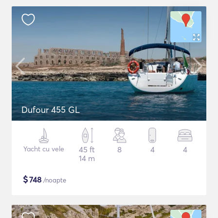
Dufour 455 GL
Yacht cu vele
45 ft
8
4
4
14 m
$
748
/noapte