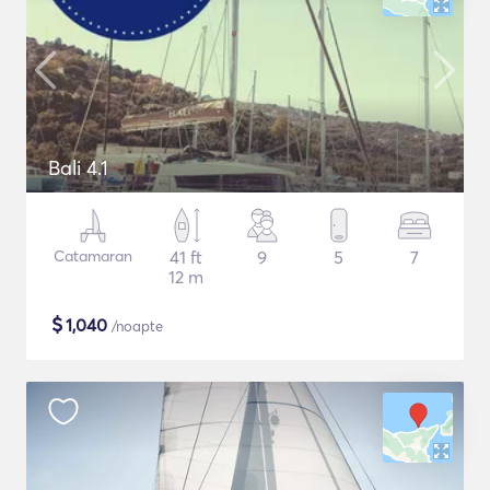
Bali 4.1
Catamaran
41 ft
9
5
7
12 m
$
1,040
/noapte