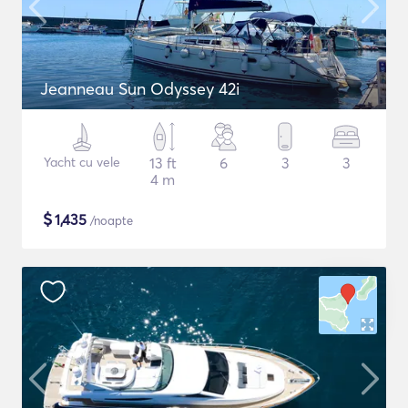
Jeanneau Sun Odyssey 42i
Yacht cu vele
13 ft
6
3
3
4 m
$
1,435
/noapte