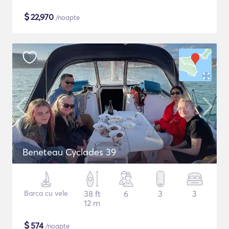
$
22,970
/noapte
Beneteau Cyclades 39
Barca cu vele
38 ft
6
3
3
12 m
$
574
/noapte