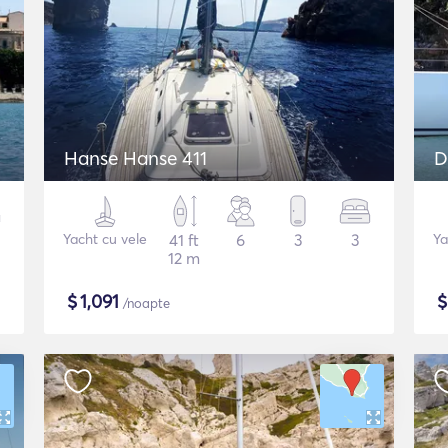
Hanse Hanse 411
D
Yacht cu vele
41 ft
6
3
3
Ya
12 m
$
1,091
/noapte