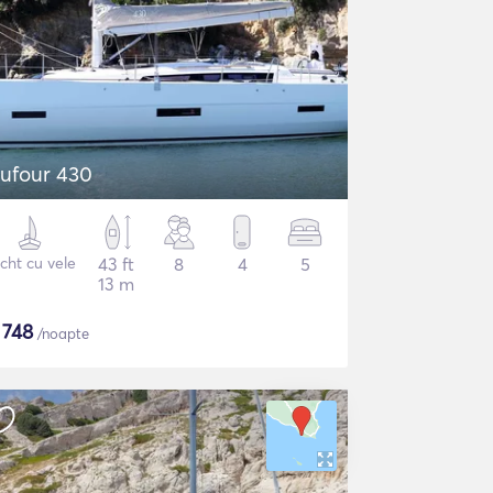
ufour 430
cht cu vele
43 ft
8
4
5
13 m
$
748
/noapte