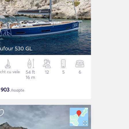
ufour 530 GL
cht cu vele
54 ft
12
5
6
16 m
$
903
/noapte