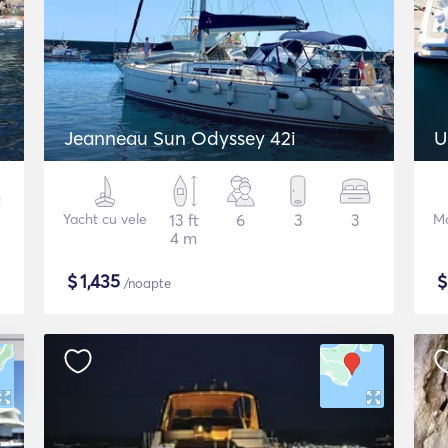
Jeanneau Sun Odyssey 42i
U
Yacht cu vele
13 ft
6
3
3
Mo
4 m
$
1,435
/noapte