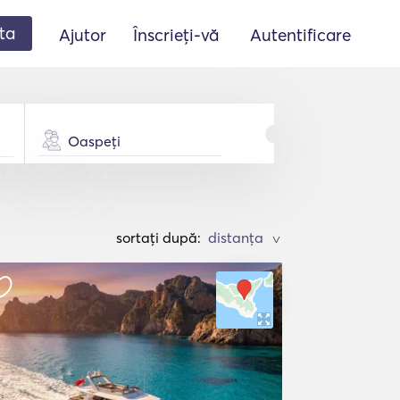
ta
Ajutor
Înscrieți-vă
Autentificare
Oaspeți
sortați după:
>