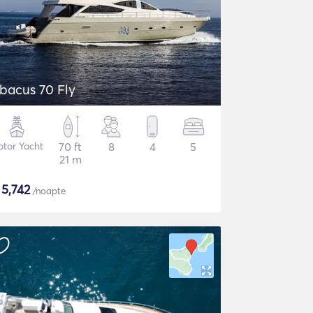
bacus 70 Fly
tor Yacht
70 ft
8
4
5
21 m
$
5,742
/noapte