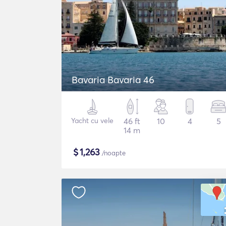
Bavaria Bavaria 46
Yacht cu vele
46 ft
10
4
5
14 m
$
1,263
/noapte