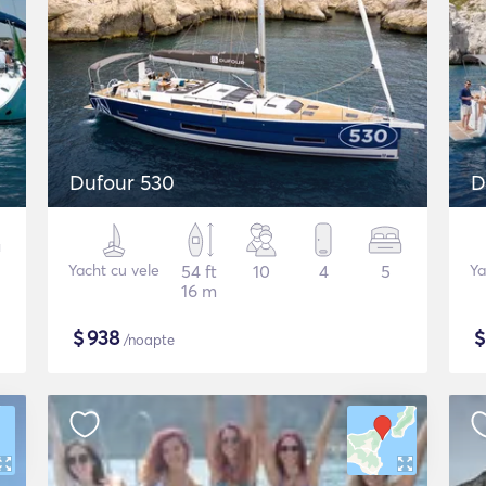
Dufour 530
D
Yacht cu vele
54 ft
10
4
5
Ya
16 m
$
938
/noapte