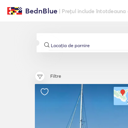
BednBlue
| Prețul include întotdeauna 
Filtre