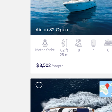
Aicon 82 Open
Motor Yacht
82 ft
8
4
6
25 m
$
3,502
/noapte