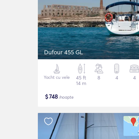
Dufour 455 GL
Yacht cu vele
45 ft
8
4
4
14 m
$
748
/noapte