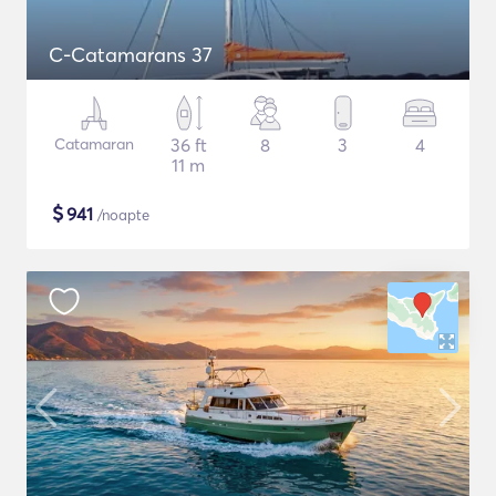
C-Catamarans 37
Catamaran
36 ft
8
3
4
11 m
$
941
/noapte