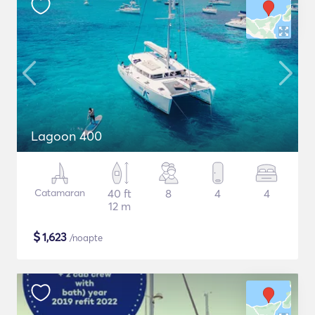
Lagoon 400
Catamaran
40 ft
8
4
4
12 m
$
1,623
/noapte