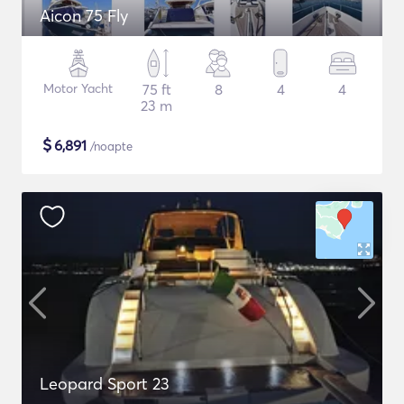
Aicon 75 Fly
Motor Yacht
75 ft
8
4
4
23 m
$
6,891
/noapte
Leopard Sport 23