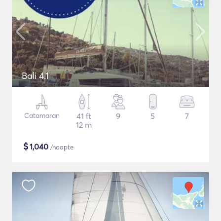
Bali 4.1
Catamaran
41 ft
9
5
7
12 m
$
1,040
/noapte