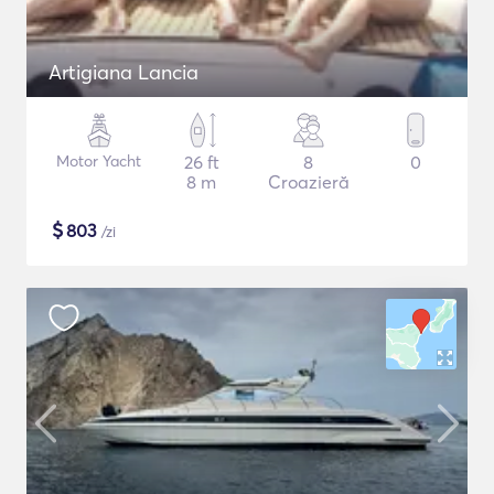
Artigiana Lancia
Motor Yacht
26 ft
8
0
8 m
Croazieră
$
803
/zi