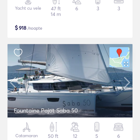
Yacht cu vele
47 ft
6
3
3
14 m
$
918
/noapte
Fountaine Pajot Saba 50
Catamaran
50 ft
12
5
6