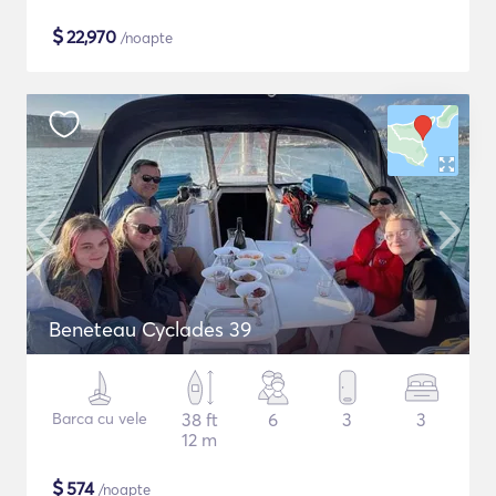
$
22,970
/noapte
Beneteau Cyclades 39
Barca cu vele
38 ft
6
3
3
12 m
$
574
/noapte