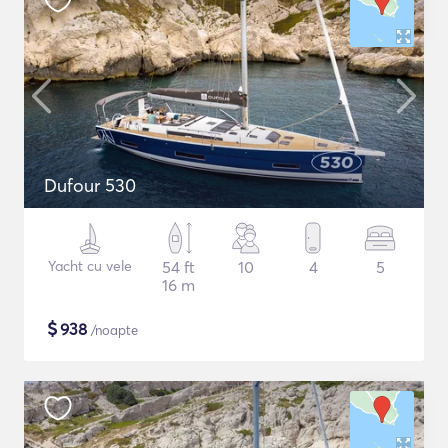
Dufour 530
Yacht cu vele
54 ft
10
4
5
16 m
$
938
/noapte