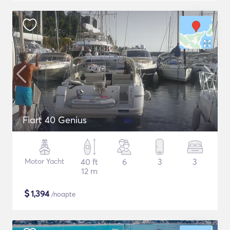
Fiart 40 Genius
Motor Yacht
40 ft
6
3
3
12 m
$
1,394
/noapte