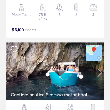
Motor Yacht
75 ft
6
3
4
23 m
$
3,100
/noapte
Cantiere nautico Siracusa motor boat