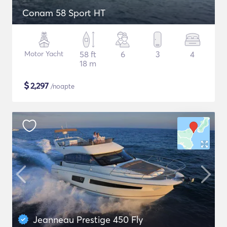
Conam 58 Sport HT
Motor Yacht
58 ft
6
3
4
18 m
$
2,297
/noapte
Jeanneau Prestige 450 Fly