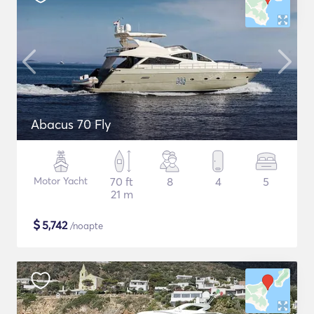
Abacus 70 Fly
Motor Yacht
70 ft
8
4
5
21 m
$
5,742
/noapte