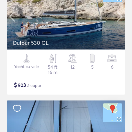
Dufour 530 GL
Yacht cu vele
54 ft
12
5
6
16 m
$
903
/noapte