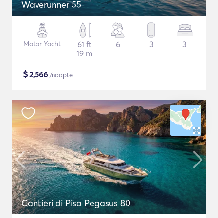
Waverunner 55
Motor Yacht
61 ft
6
3
3
19 m
$
2,566
/noapte
Cantieri di Pisa Pegasus 80