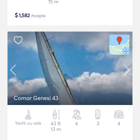
15 m
$
1,582
/noapte
Comar Genesi 43
Yacht cu vele
43 ft
6
3
4
13 m