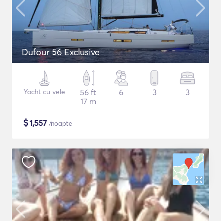
Dufour 56 Exclusive
Yacht cu vele
56 ft
6
3
3
17 m
$
1,557
/noapte