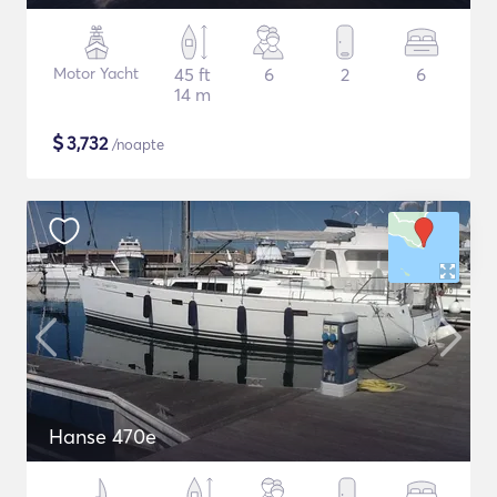
Motor Yacht
45 ft
6
2
6
14 m
$
3,732
/noapte
Hanse 470e