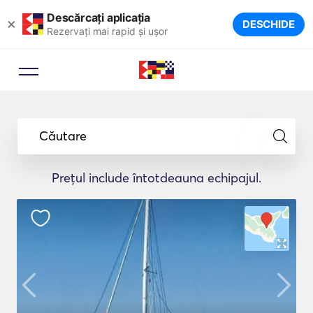
Descărcați aplicația
×
DESCHIDE
Rezervați mai rapid și ușor
Căutare
Prețul include întotdeauna echipajul.