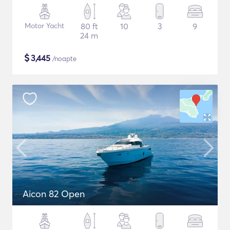
Motor Yacht
80 ft
10
3
9
24 m
$
3,445
/noapte
Aicon 82 Open