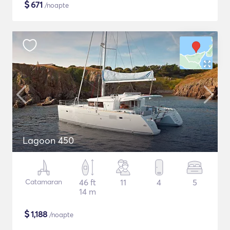
$
671
/noapte
Lagoon 450
Catamaran
46 ft
11
4
5
14 m
$
1,188
/noapte