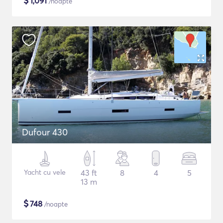
$
1,091
/noapte
Dufour 430
Yacht cu vele
43 ft
8
4
5
13 m
$
748
/noapte