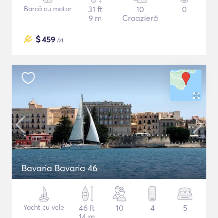
Barcă cu motor
31 ft
10
0
9 m
Croazieră
$
459
/zi
Bavaria Bavaria 46
Yacht cu vele
46 ft
10
4
5
14 m