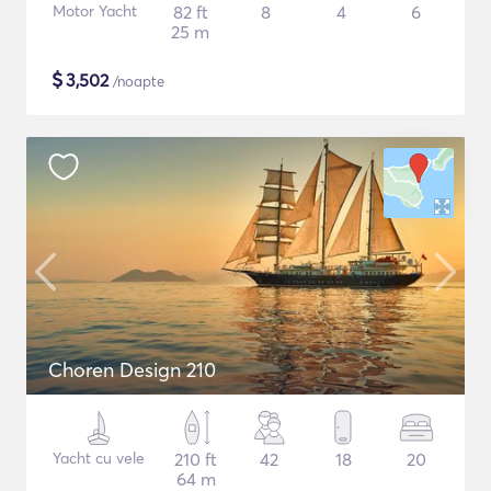
Motor Yacht
82 ft
8
4
6
25 m
$
3,502
/noapte
Choren Design 210
Yacht cu vele
210 ft
42
18
20
64 m