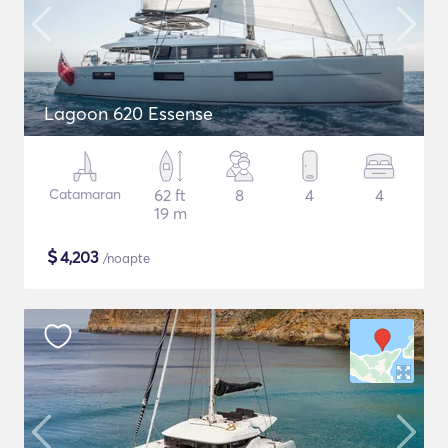
Lagoon 620 Essense
Catamaran
62 ft
8
4
4
19 m
$
4,203
/noapte