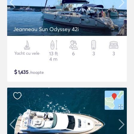
Jeanneau Sun Odyssey 42i
Yacht cu vele
13 ft
6
3
3
4 m
$
1,435
/noapte