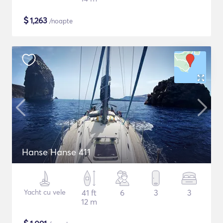
$
1,263
/noapte
Hanse Hanse 411
Yacht cu vele
41 ft
6
3
3
12 m