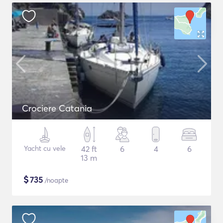
Crociere Catania
Yacht cu vele
42 ft
6
4
6
13 m
$
735
/noapte