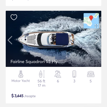
Fairline Squadron 55 Fly
Motor Yacht
56 ft
6
3
5
17 m
$
3,445
/noapte