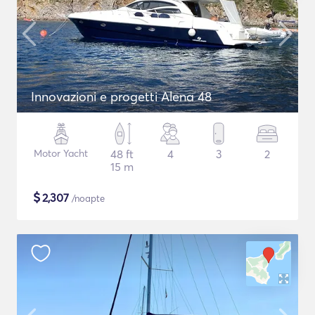
Innovazioni e progetti Alena 48
Motor Yacht
48 ft
4
3
2
15 m
$
2,307
/noapte