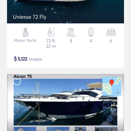
Uniesse 72 Fly
Motor Yacht
72 ft
8
4
6
22 m
$
5,122
/noapte