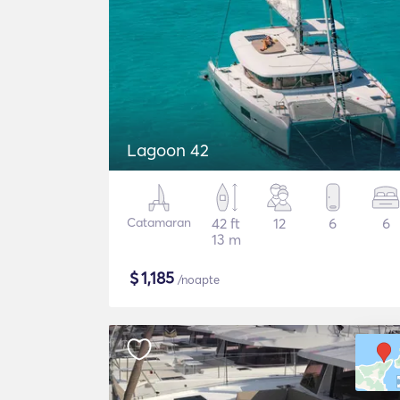
Lagoon 42
Catamaran
42 ft
12
6
6
13 m
$
1,185
/noapte