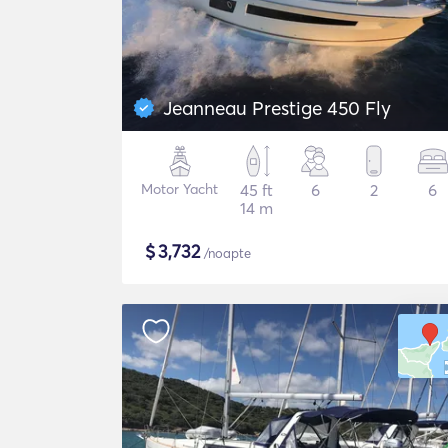
Jeanneau Prestige 450 Fly
Motor Yacht
45 ft
6
2
6
14 m
$
3,732
/noapte