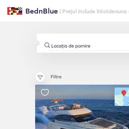
BednBlue
| Prețul include întotdeauna 
Filtre