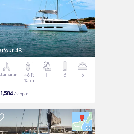
ufour 48
atamaran
48 ft
11
6
6
15 m
$
1,584
/noapte