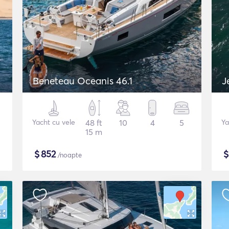
Beneteau Oceanis 46.1
J
Yacht cu vele
48 ft
10
4
5
Ya
15 m
$
852
/noapte