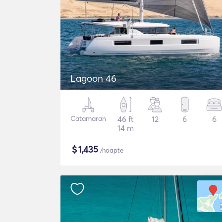
Lagoon 46
Catamaran
46 ft
12
6
6
14 m
$
1,435
/noapte