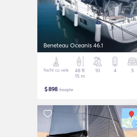
Beneteau Oceanis 46.1
Yacht cu vele
48 ft
10
4
5
15 m
$
898
/noapte