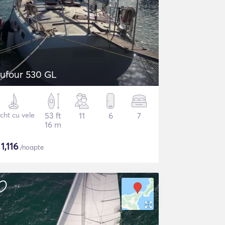
ufour 530 GL
cht cu vele
53 ft
11
6
7
16 m
$
1,116
/noapte