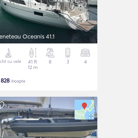
eneteau Oceanis 41.1
cht cu vele
41 ft
8
3
4
12 m
$
828
/noapte