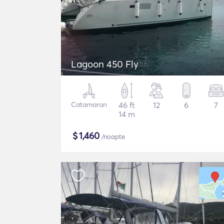
Lagoon 450 Fly
Catamaran
46 ft
12
6
7
14 m
$
1,460
/noapte