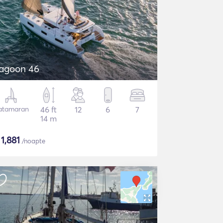
agoon 46
atamaran
46 ft
12
6
7
14 m
$
1,881
/noapte