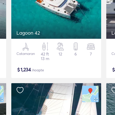
Lagoon 42
L
Catamaran
42 ft
12
6
7
C
13 m
$
1,234
/noapte