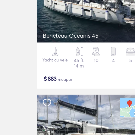
Beneteau Oceanis 45
Yacht cu vele
45 ft
10
4
5
14 m
$
883
/noapte