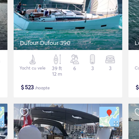
Dufour Dufour 390
L
Yacht cu vele
39 ft
6
3
3
C
12 m
$
523
/noapte