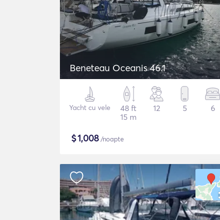
Beneteau Oceanis 46.1
Yacht cu vele
48 ft
12
5
6
15 m
$
1,008
/noapte