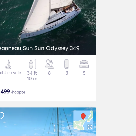
eanneau Sun Sun Odyssey 349
cht cu vele
34 ft
8
3
5
10 m
$
499
/noapte