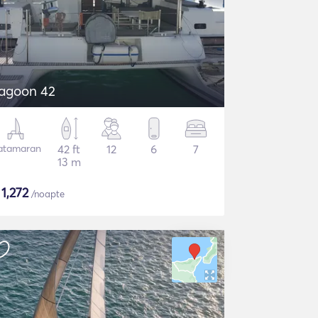
agoon 42
atamaran
42 ft
12
6
7
13 m
$
1,272
/noapte