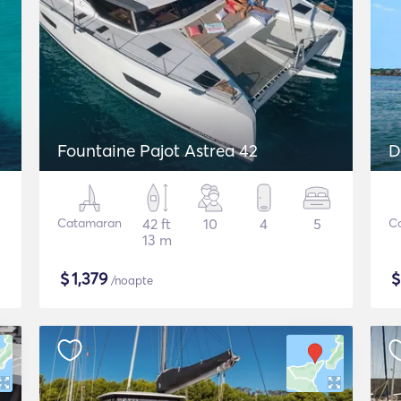
Fountaine Pajot Astrea 42
D
Catamaran
42 ft
10
4
5
C
13 m
$
1,379
/noapte