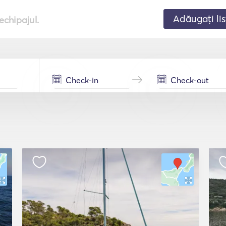
Adăugați lis
echipajul.