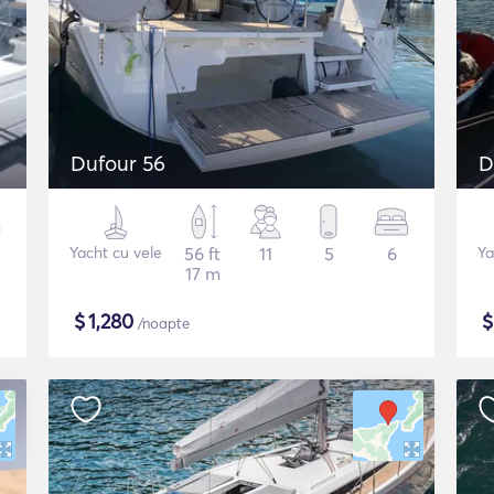
Dufour 56
D
Yacht cu vele
56 ft
11
5
6
Ya
17 m
$
1,280
/noapte