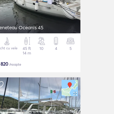
eneteau Oceanis 45
cht cu vele
45 ft
10
4
5
14 m
$
820
/noapte