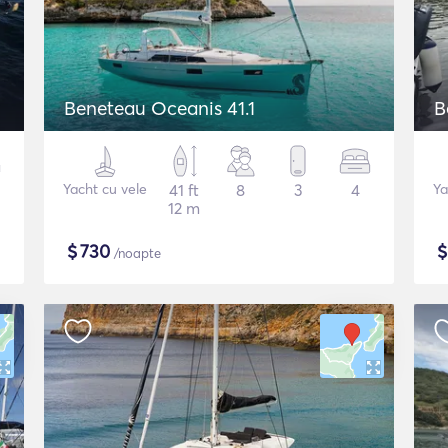
Beneteau Oceanis 41.1
B
Yacht cu vele
41 ft
8
3
4
Ya
12 m
$
730
/noapte