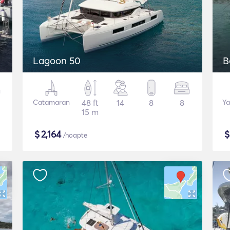
Lagoon 50
B
Catamaran
48 ft
14
8
8
Ya
15 m
$
2,164
/noapte