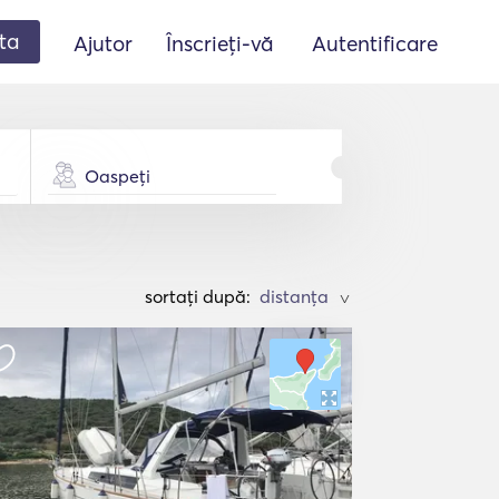
ta
Ajutor
Înscrieți-vă
Autentificare
Oaspeți
sortați după:
>