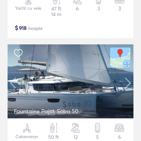
Yacht cu vele
47 ft
6
3
3
14 m
$
918
/noapte
Fountaine Pajot Saba 50
Catamaran
50 ft
12
5
6