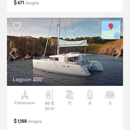
$
671
/noapte
Lagoon 450
Catamaran
46 ft
11
4
5
14 m
$
1,188
/noapte