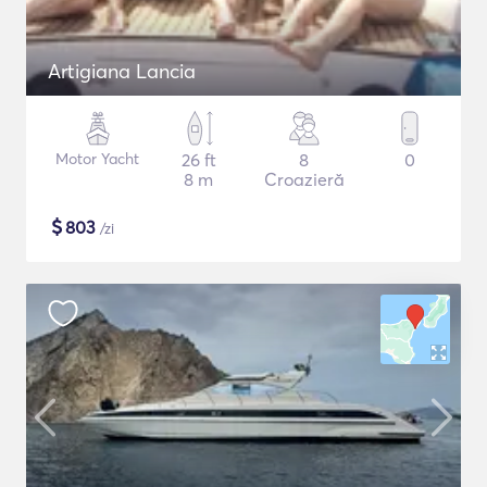
Artigiana Lancia
Motor Yacht
26 ft
8
0
8 m
Croazieră
$
803
/zi