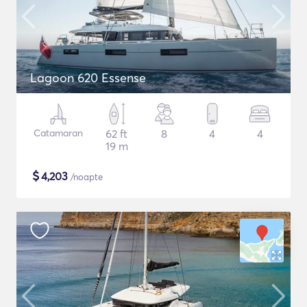
Lagoon 620 Essense
Catamaran
62 ft
8
4
4
19 m
$
4,203
/noapte