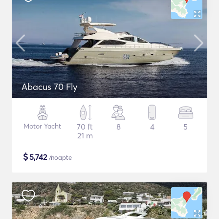
Abacus 70 Fly
Motor Yacht
70 ft
8
4
5
21 m
$
5,742
/noapte