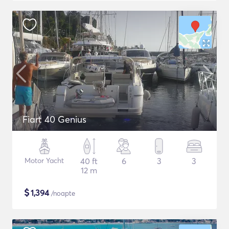
Fiart 40 Genius
Motor Yacht
40 ft
6
3
3
12 m
$
1,394
/noapte