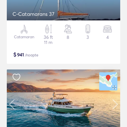
C-Catamarans 37
Catamaran
36 ft
8
3
4
11 m
$
941
/noapte