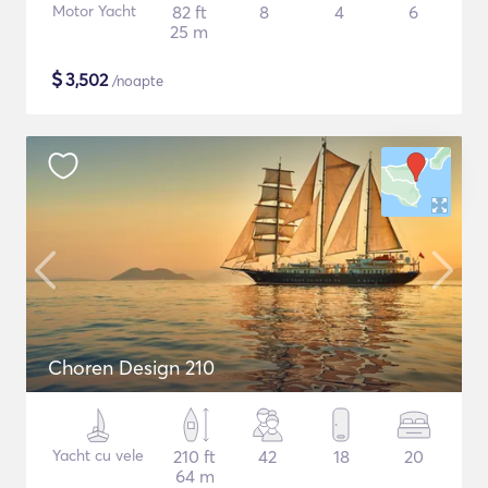
Motor Yacht
82 ft
8
4
6
25 m
$
3,502
/noapte
Choren Design 210
Yacht cu vele
210 ft
42
18
20
64 m