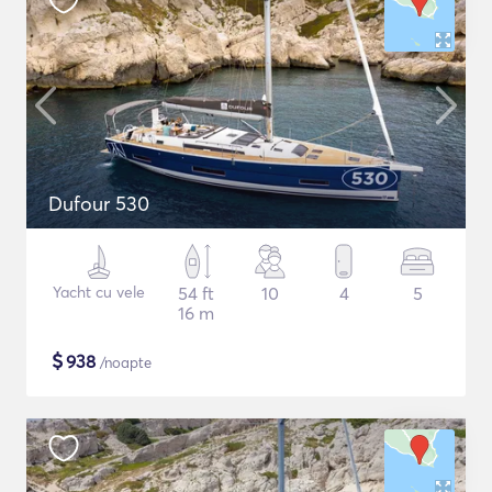
Dufour 530
Yacht cu vele
54 ft
10
4
5
16 m
$
938
/noapte