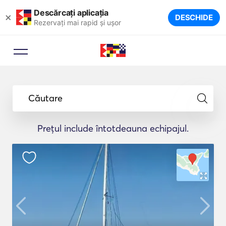
Descărcați aplicația
×
DESCHIDE
Rezervați mai rapid și ușor
Căutare
Prețul include întotdeauna echipajul.