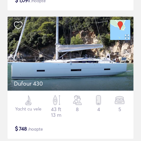
$
1,091
/noapte
Dufour 430
Yacht cu vele
43 ft
8
4
5
13 m
$
748
/noapte