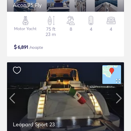
Aicon 75 Fly
Motor Yacht
75 ft
8
4
4
23 m
$
6,891
/noapte
Leopard Sport 23