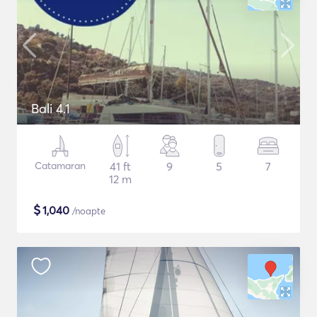
Bali 4.1
Catamaran
41 ft
9
5
7
12 m
$
1,040
/noapte