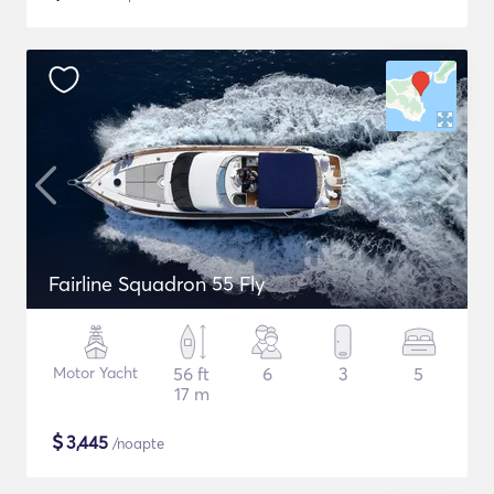
Fairline Squadron 55 Fly
Motor Yacht
56 ft
6
3
5
17 m
$
3,445
/noapte