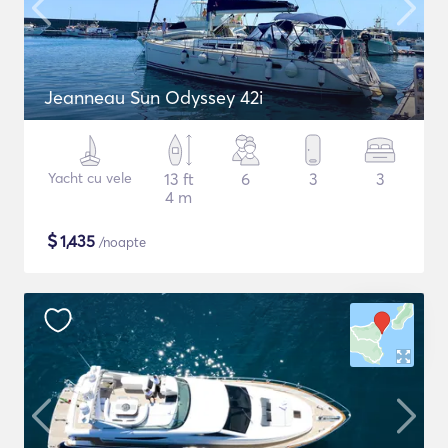
Jeanneau Sun Odyssey 42i
Yacht cu vele
13 ft
6
3
3
4 m
$
1,435
/noapte