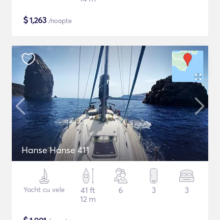
$
1,263
/noapte
Hanse Hanse 411
Yacht cu vele
41 ft
6
3
3
12 m