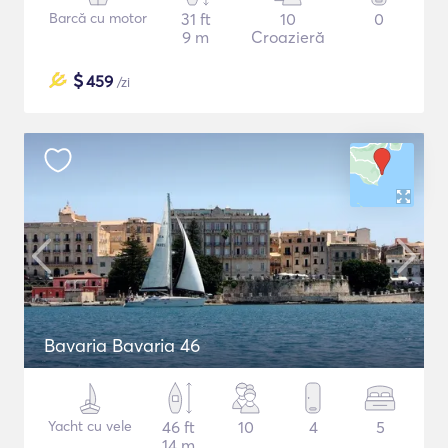
Barcă cu motor
31 ft
10
0
9 m
Croazieră
$
459
/zi
Bavaria Bavaria 46
Yacht cu vele
46 ft
10
4
5
14 m