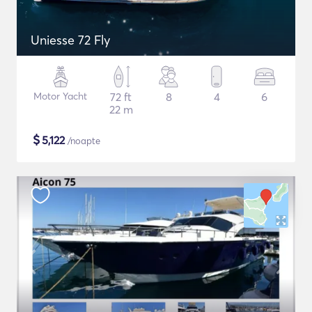
Uniesse 72 Fly
Motor Yacht
72 ft
8
4
6
22 m
$
5,122
/noapte