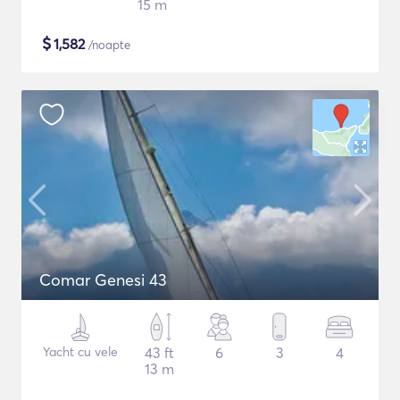
15 m
$
1,582
/noapte
Comar Genesi 43
Yacht cu vele
43 ft
6
3
4
13 m