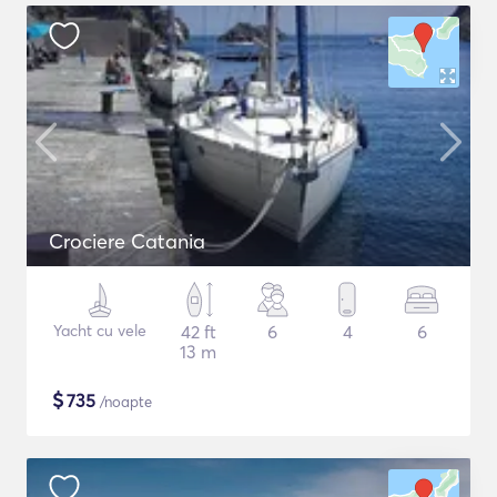
Crociere Catania
Yacht cu vele
42 ft
6
4
6
13 m
$
735
/noapte