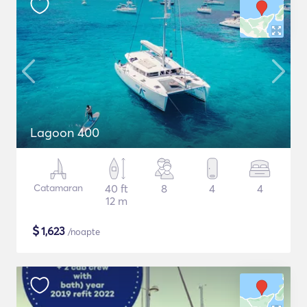
Lagoon 400
Catamaran
40 ft
8
4
4
12 m
$
1,623
/noapte