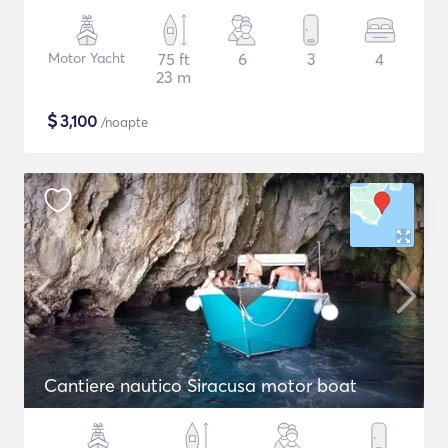
Motor Yacht
75 ft
6
3
4
23 m
$
3,100
/noapte
Cantiere nautico Siracusa motor boat