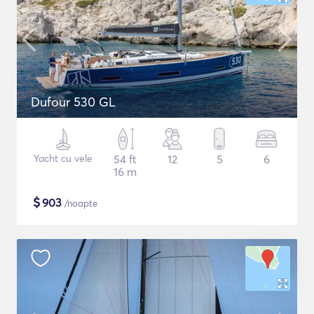
Dufour 530 GL
Yacht cu vele
54 ft
12
5
6
16 m
$
903
/noapte