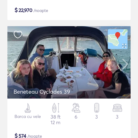
$
22,970
/noapte
Beneteau Cyclades 39
Barca cu vele
38 ft
6
3
3
12 m
$
574
/noapte