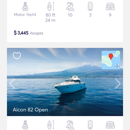
Motor Yacht
80 ft
10
3
9
24 m
$
3,445
/noapte
Aicon 82 Open