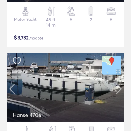
Motor Yacht
45 ft
6
2
6
14 m
$
3,732
/noapte
Hanse 470e