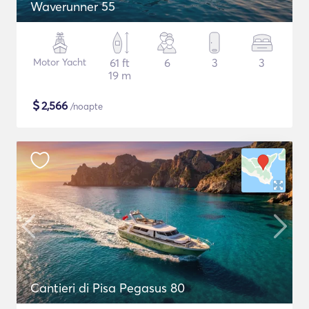
Waverunner 55
Motor Yacht
61 ft
6
3
3
19 m
$
2,566
/noapte
Cantieri di Pisa Pegasus 80