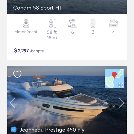
Conam 58 Sport HT
Motor Yacht
58 ft
6
3
4
18 m
$
2,297
/noapte
Jeanneau Prestige 450 Fly