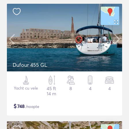
Dufour 455 GL
Yacht cu vele
45 ft
8
4
4
14 m
$
748
/noapte