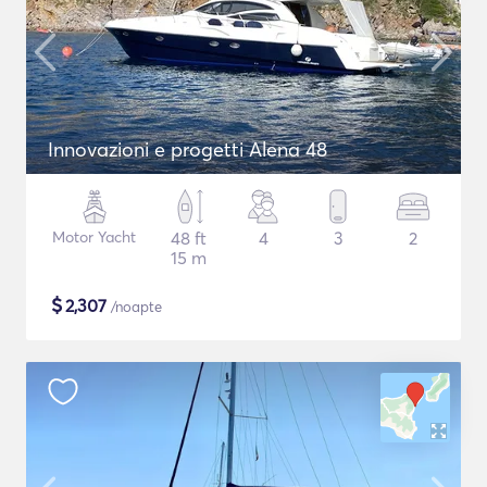
Innovazioni e progetti Alena 48
Motor Yacht
48 ft
4
3
2
15 m
$
2,307
/noapte