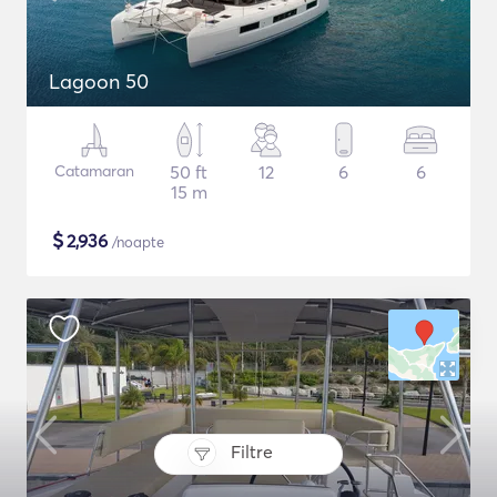
Lagoon 50
Catamaran
50 ft
12
6
6
15 m
$
2,936
/noapte
Filtre