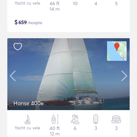
Yacht cu vele
46 ft
10
4
5
14 m
$
659
/noapte
Hanse 400e
Yacht cu vele
40 ft
6
3
3
12 m