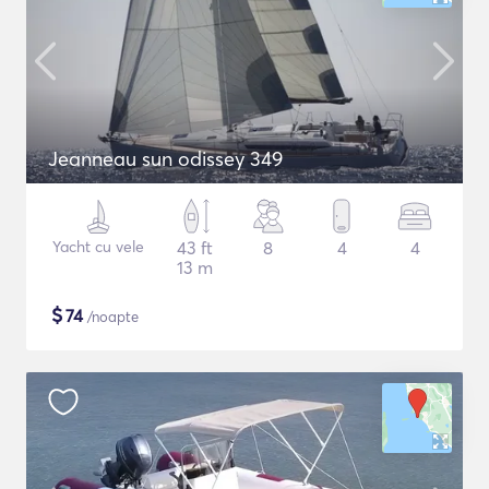
Jeanneau sun odissey 349
Yacht cu vele
43 ft
8
4
4
13 m
$
74
/noapte