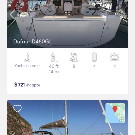
Dufour D460GL
Yacht cu vele
46 ft
8
4
4
14 m
$
721
/noapte