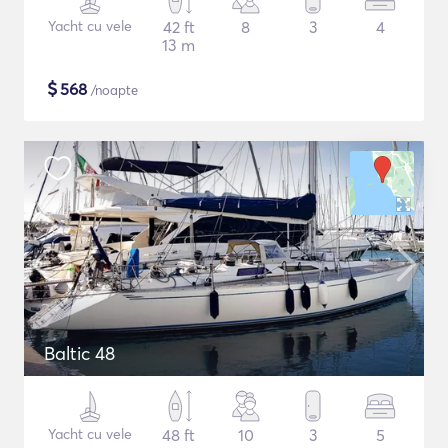
Yacht cu vele
42 ft
8
3
4
13 m
$
568
/noapte
Baltic 48
Yacht cu vele
48 ft
10
3
5