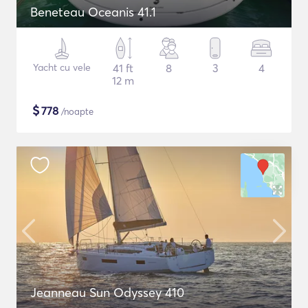
Beneteau Oceanis 41.1
Yacht cu vele
41 ft
8
3
4
12 m
$
778
/noapte
Jeanneau Sun Odyssey 410