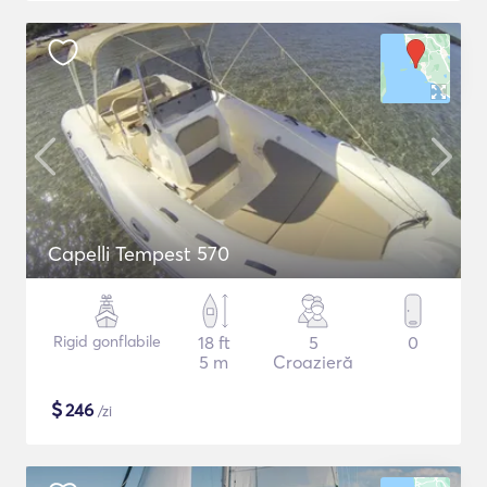
Capelli Tempest 570
Rigid gonflabile
18 ft
5
0
5 m
Croazieră
$
246
/zi