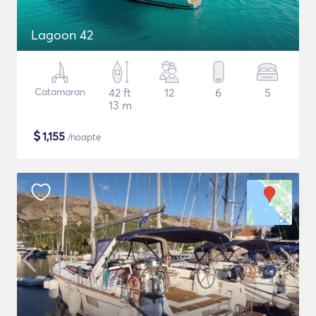
Lagoon 42
Catamaran
42 ft
12
6
5
13 m
$
1,155
/noapte