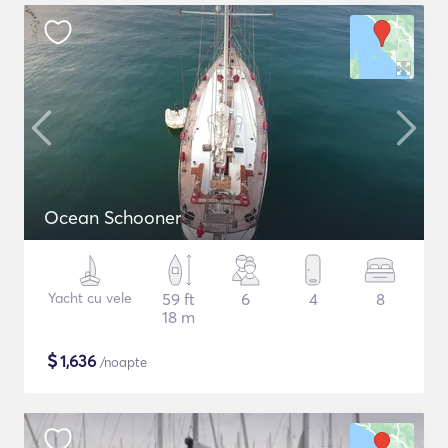
Ocean Schooner
Yacht cu vele
59 ft
6
4
8
18 m
$
1,636
/noapte