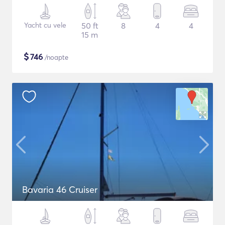
Yacht cu vele
50 ft
8
4
4
15 m
$
746
/noapte
Bavaria 46 Cruiser