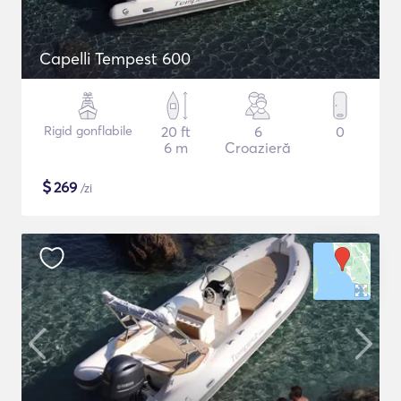
Capelli Tempest 600
Rigid gonflabile
20 ft
6
0
6 m
Croazieră
$
269
/zi