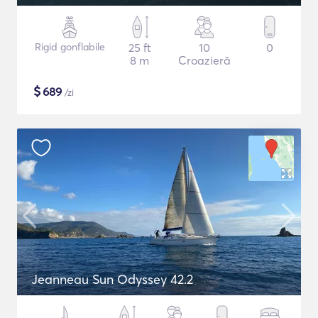
Rigid gonflabile
25 ft
10
0
8 m
Croazieră
$
689
/zi
Jeanneau Sun Odyssey 42.2