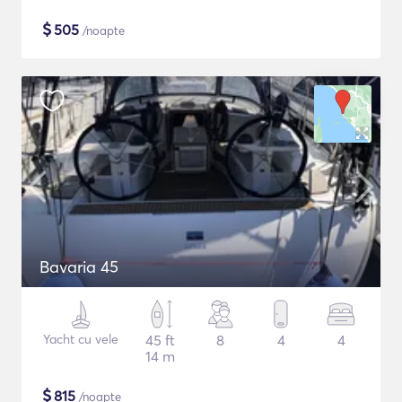
$
505
/noapte
Bavaria 45
Yacht cu vele
45 ft
8
4
4
14 m
$
815
/noapte