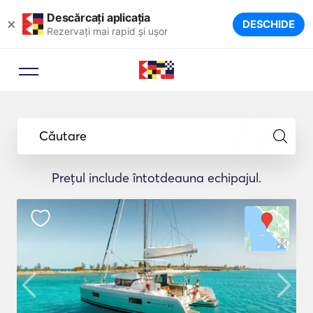
Descărcați aplicația
×
DESCHIDE
Rezervați mai rapid și ușor
Căutare
Prețul include întotdeauna echipajul.