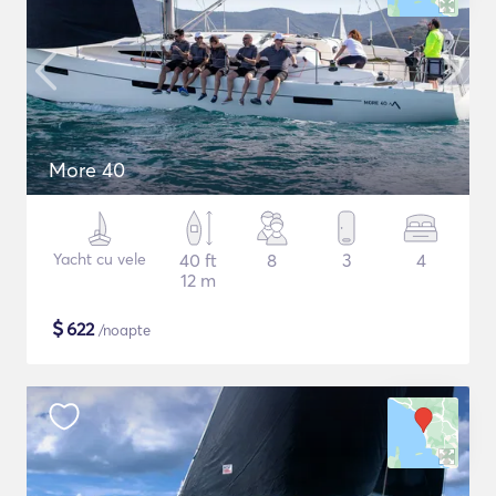
More 40
Yacht cu vele
40 ft
8
3
4
12 m
$
622
/noapte