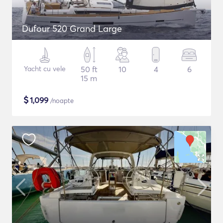
Dufour 520 Grand Large
Yacht cu vele
50 ft
10
4
6
15 m
$
1,099
/noapte