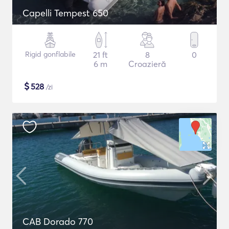
Capelli Tempest 650
Rigid gonflabile
21 ft
8
0
6 m
Croazieră
$
528
/zi
CAB Dorado 770