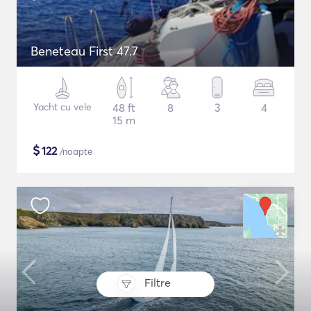
Beneteau First 47.7
Yacht cu vele
48 ft
8
3
4
15 m
$
122
/noapte
Filtre