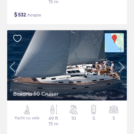
15 m
$
532
/noapte
Bavaria 50 Cruiser
Yacht cu vele
49 ft
10
5
5
15 m