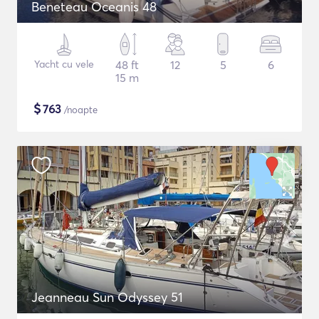
Beneteau Oceanis 48
Yacht cu vele
48 ft
12
5
6
15 m
$
763
/noapte
Jeanneau Sun Odyssey 51