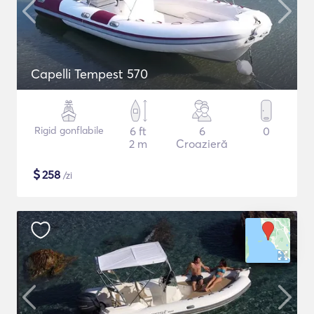
Capelli Tempest 570
Rigid gonflabile
6 ft
6
0
2 m
Croazieră
$
258
/zi