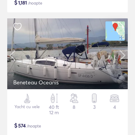
$
1,181
/noapte
Beneteau Oceanis
Yacht cu vele
40 ft
8
3
4
12 m
$
574
/noapte