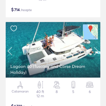
$
714
/noapte
Lagoon 40 (Tuscany and Corse Dream
Holiday)
Catamaran
40 ft
8
5
6
12 m