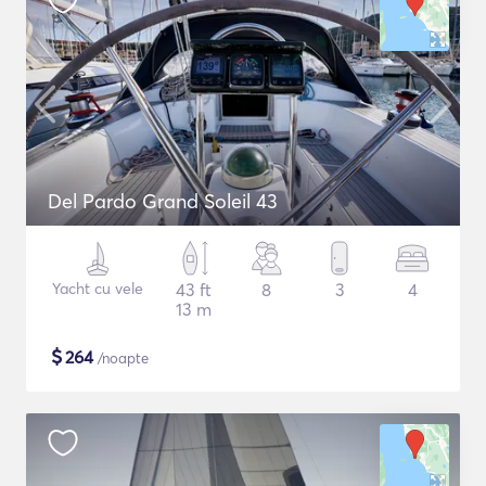
Del Pardo Grand Soleil 43
Yacht cu vele
43 ft
8
3
4
13 m
$
264
/noapte