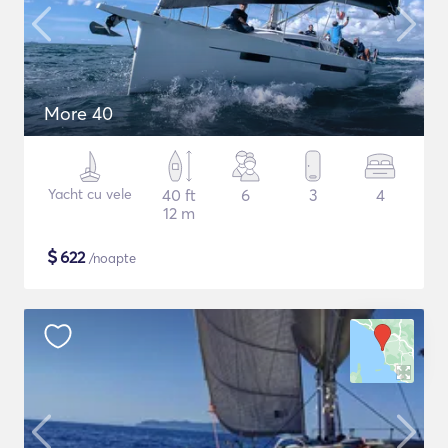
More 40
Yacht cu vele
40 ft
6
3
4
12 m
$
622
/noapte