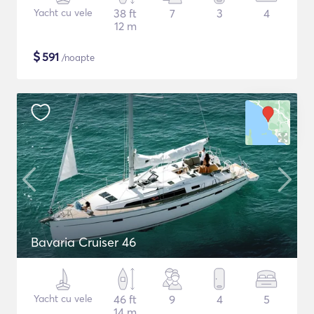
Yacht cu vele
38 ft
7
3
4
12 m
$
591
/noapte
Bavaria Cruiser 46
Yacht cu vele
46 ft
9
4
5
14 m