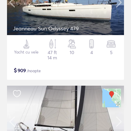
Jeanneau Sun Odyssey 479
Yacht cu vele
47 ft
10
4
5
14 m
$
909
/noapte