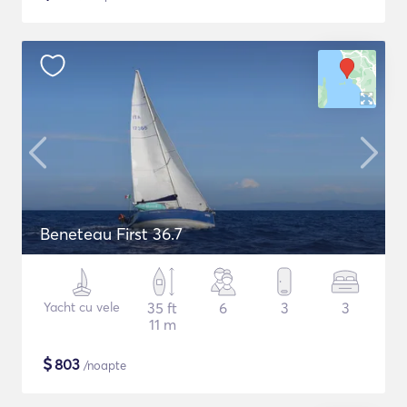
Beneteau First 36.7
Yacht cu vele
35 ft
6
3
3
11 m
$
803
/noapte