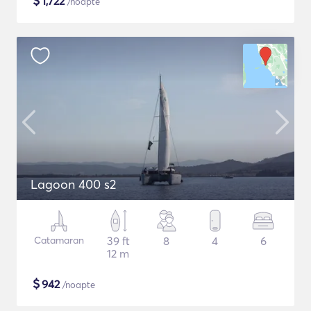
$
1,722
/noapte
Lagoon 400 s2
Catamaran
39 ft
8
4
6
12 m
$
942
/noapte