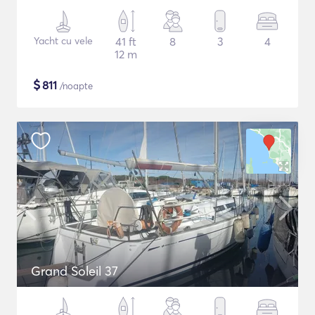
Yacht cu vele
41 ft
8
3
4
12 m
$
811
/noapte
Grand Soleil 37