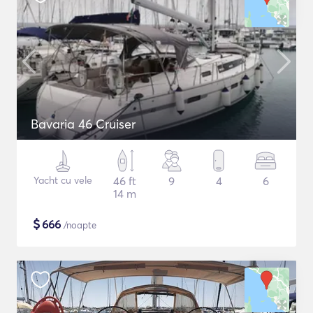
Bavaria 46 Cruiser
Yacht cu vele
46 ft
9
4
6
14 m
$
666
/noapte