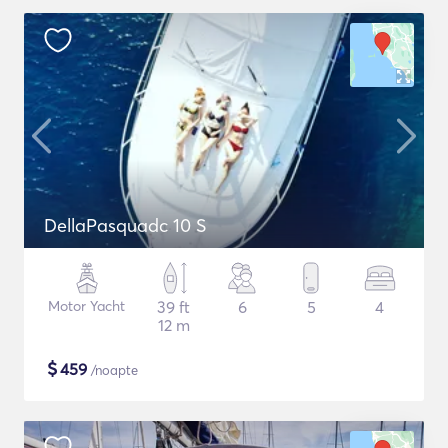
DellaPasquadc 10 S
Motor Yacht
39 ft
6
5
4
12 m
$
459
/noapte