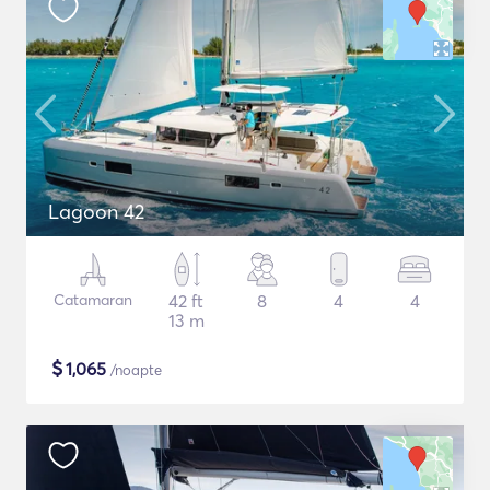
Lagoon 42
Catamaran
42 ft
8
4
4
13 m
$
1,065
/noapte