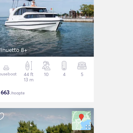
inuetto 8+
ouseboat
44 ft
10
4
5
13 m
$
663
/noapte