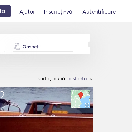
ta
Ajutor
Înscrieți-vă
Autentificare
Oaspeți
sortați după:
>