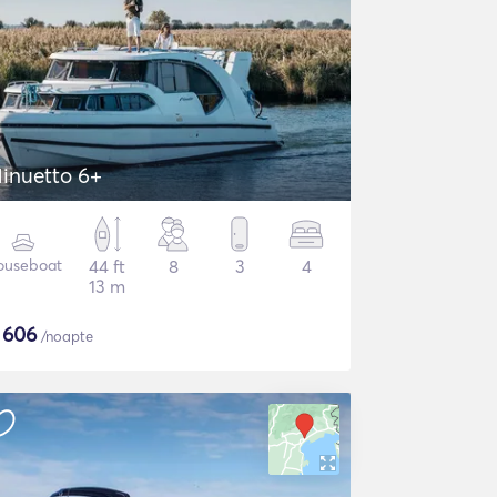
inuetto 6+
ouseboat
44 ft
8
3
4
13 m
$
606
/noapte