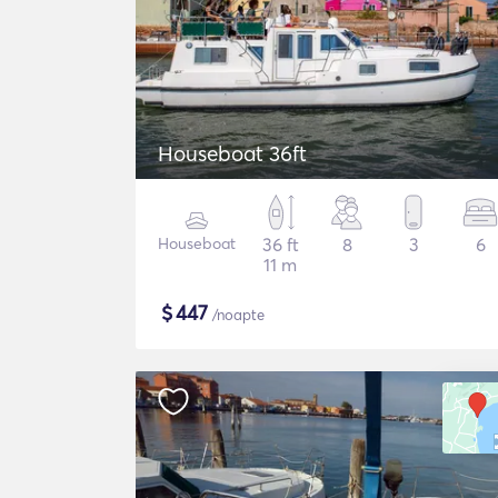
Houseboat 36ft
Houseboat
36 ft
8
3
6
11 m
$
447
/noapte