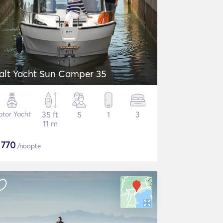
alt Yacht Sun Camper 35
tor Yacht
35 ft
5
1
3
11 m
$
770
/noapte