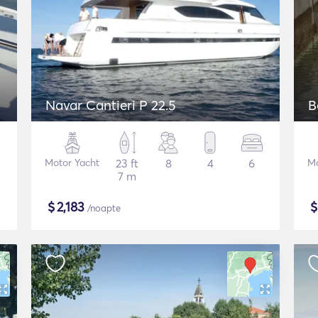
Navar Cantieri P 22.5
B
Motor Yacht
23 ft
8
4
6
Mo
7 m
$
2,183
/noapte