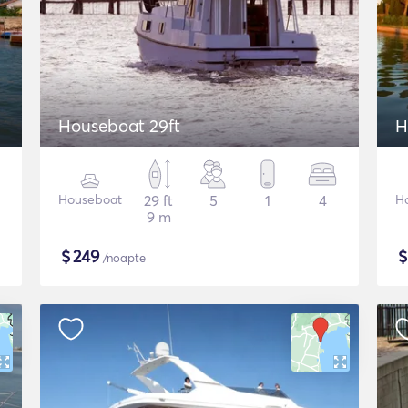
Houseboat 29ft
H
Houseboat
29 ft
5
1
4
H
9 m
$
249
/noapte