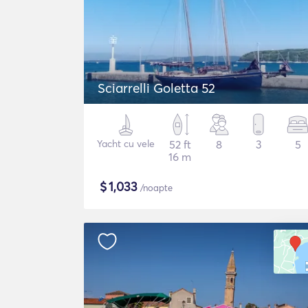
Sciarrelli Goletta 52
Yacht cu vele
52 ft
8
3
5
16 m
$
1,033
/noapte