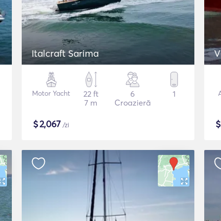
Italcraft Sarima
V
Motor Yacht
22 ft
6
1
A
7 m
Croazieră
$
2,067
/zi