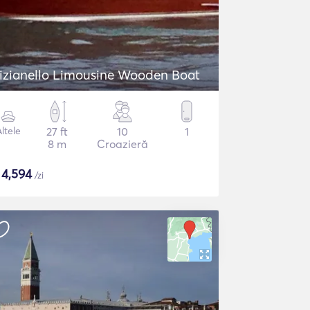
izianello Limousine Wooden Boat
ltele
27 ft
10
1
8 m
Croazieră
$
4,594
/zi