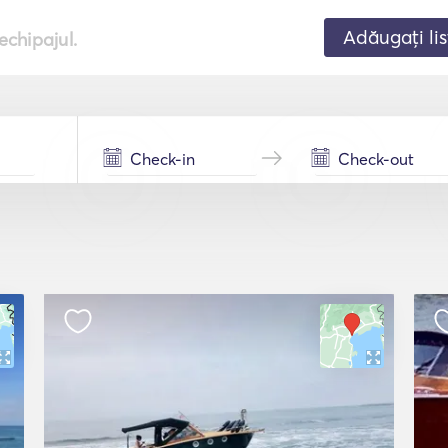
Adăugați lis
echipajul.