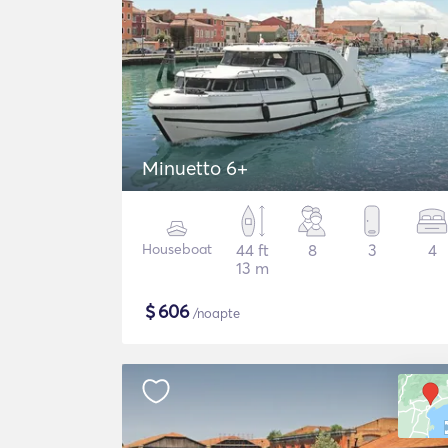
Minuetto 6+
Houseboat
44 ft
8
3
4
13 m
$
606
/noapte