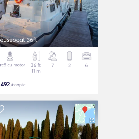
ouseboat 36ft
rcă cu motor
36 ft
7
2
6
11 m
$
492
/noapte