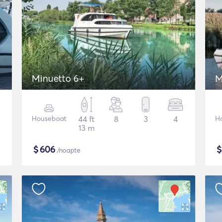
Minuetto 6+
M
Houseboat
44 ft
8
3
4
H
13 m
$
606
/noapte