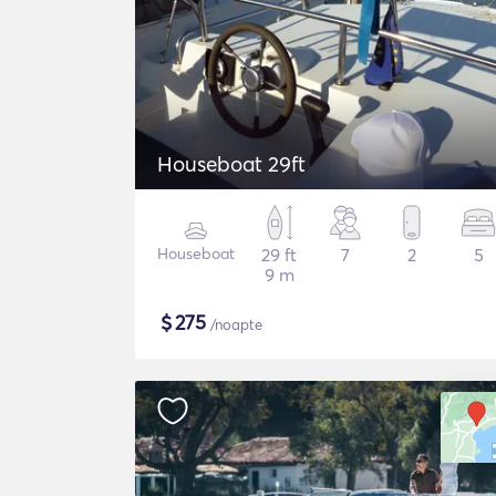
Houseboat 29ft
Houseboat
29 ft
7
2
5
9 m
$
275
/noapte