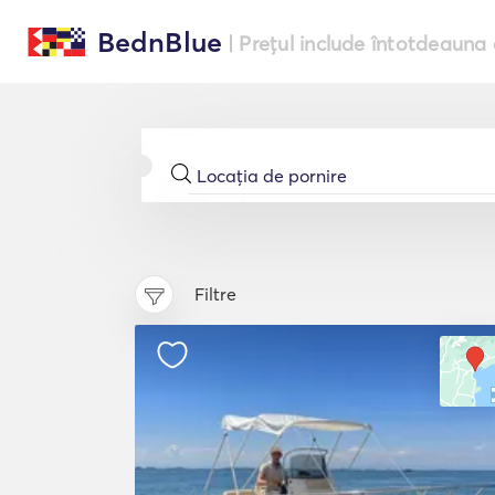
BednBlue
| Prețul include întotdeauna 
Filtre