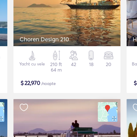
Choren Design 210
H
Yacht cu vele
210 ft
42
18
20
Ba
64 m
$
22,970
/noapte