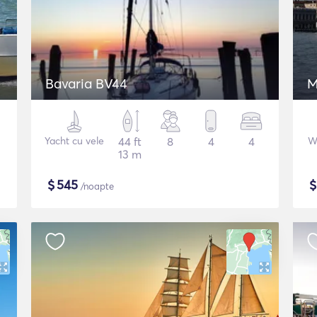
Bavaria BV44
M
Yacht cu vele
44 ft
8
4
4
W
13 m
$
545
/noapte