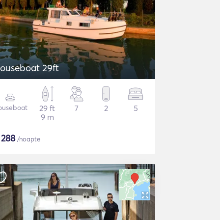
ouseboat 29ft
ouseboat
29 ft
7
2
5
9 m
$
288
/noapte