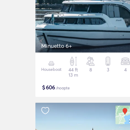
Minuetto 6+
Houseboat
44 ft
8
3
4
13 m
$
606
/noapte