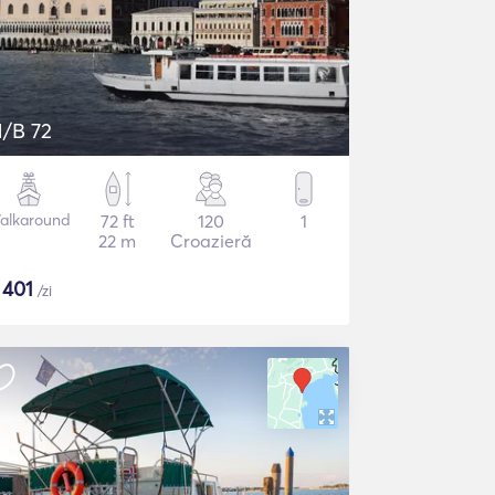
/B 72
alkaround
72 ft
120
1
22 m
Croazieră
$
401
/zi