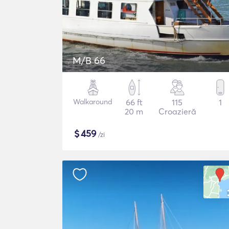
M/B 66
Walkaround
66 ft
115
1
20 m
Croazieră
$
459
/zi