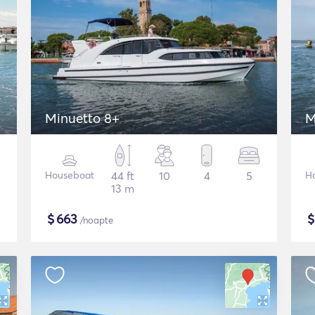
Minuetto 8+
M
Houseboat
44 ft
10
4
5
H
13 m
$
663
/noapte