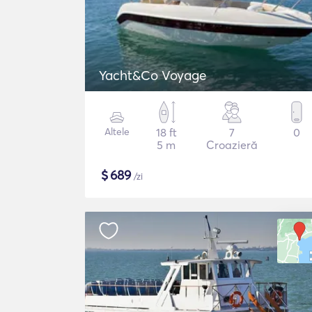
Yacht&Co Voyage
Altele
18 ft
7
0
5 m
Croazieră
$
689
/zi