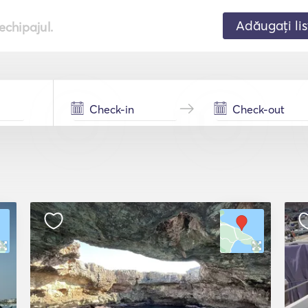
Adăugați lis
echipajul.