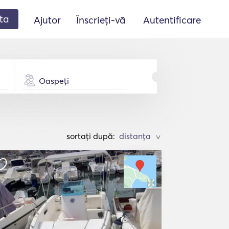
ta
Ajutor
Înscrieți-vă
Autentificare
Oaspeți
sortați după:
>