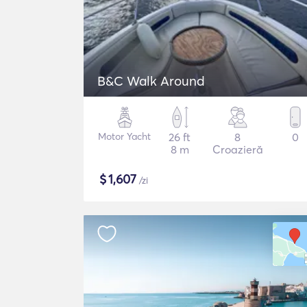
B&C Walk Around
Motor Yacht
26 ft
8
0
8 m
Croazieră
$
1,607
/zi