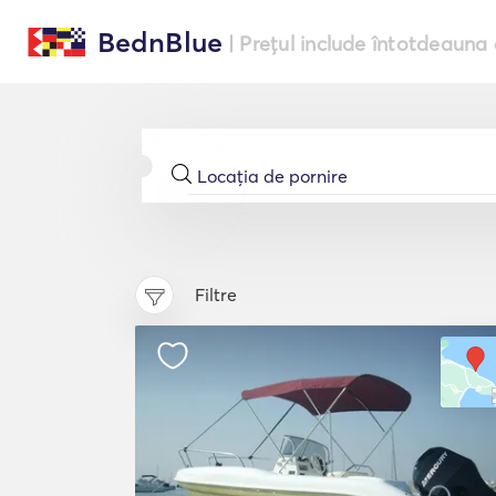
BednBlue
| Prețul include întotdeauna 
Filtre