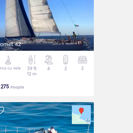
omet 42
rca cu vele
39 ft
4
2
3
12 m
$
275
/noapte