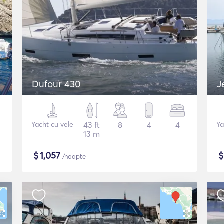
Dufour 430
J
Yacht cu vele
43 ft
8
4
4
Ya
13 m
$
1,057
/noapte