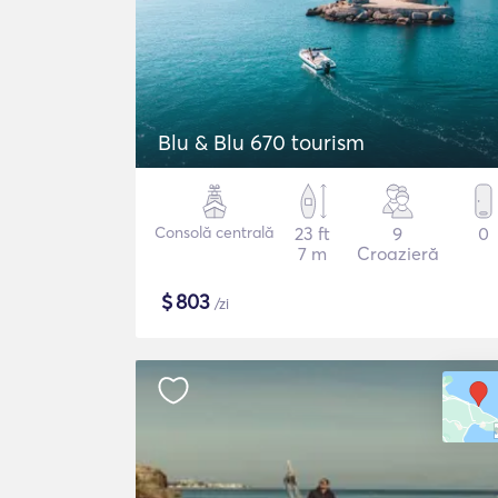
Blu & Blu 670 tourism
Consolă centrală
23 ft
9
0
7 m
Croazieră
$
803
/zi