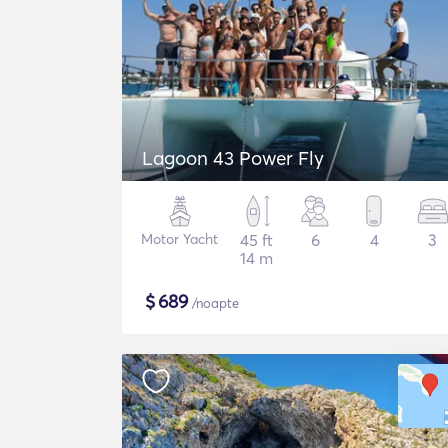
Lagoon 43 Power Fly
Motor Yacht
45 ft
6
4
3
14 m
$
689
/noapte