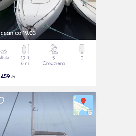
ceanica 19.03
ltele
19 ft
5
0
6 m
Croazieră
$
459
/zi