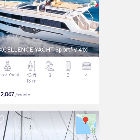
XCELLENCE YACHT Sportfly 41xl
tor Yacht
43 ft
8
3
4
13 m
$
2,067
/noapte