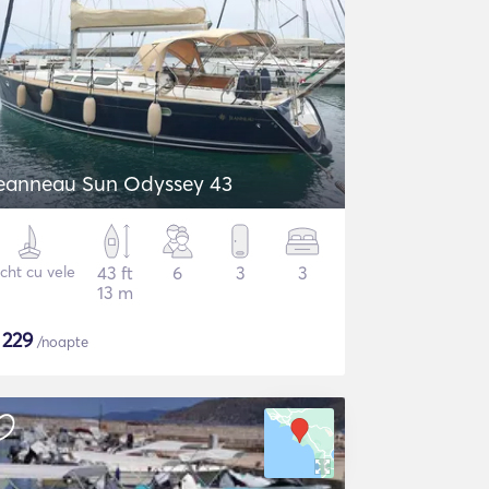
eanneau Sun Odyssey 43
cht cu vele
43 ft
6
3
3
13 m
$
229
/noapte