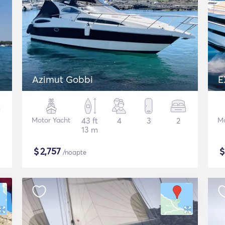
Azimut Gobbi
E
Motor Yacht
43 ft
4
3
2
Mo
13 m
$
2,757
/noapte