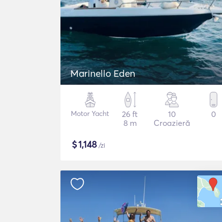
Marinello Eden
Motor Yacht
26 ft
10
0
8 m
Croazieră
$
1,148
/zi