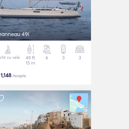
eanneau 49i
cht cu vele
49 ft
6
3
3
15 m
$
1,148
/noapte