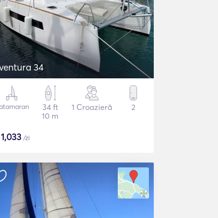
ventura 34
atamaran
34 ft
1 Croazieră
2
10 m
$
1,033
/zi