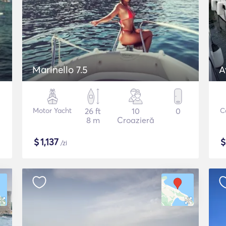
Marinello 7.5
A
Motor Yacht
26 ft
10
0
C
8 m
Croazieră
$
1,137
/zi