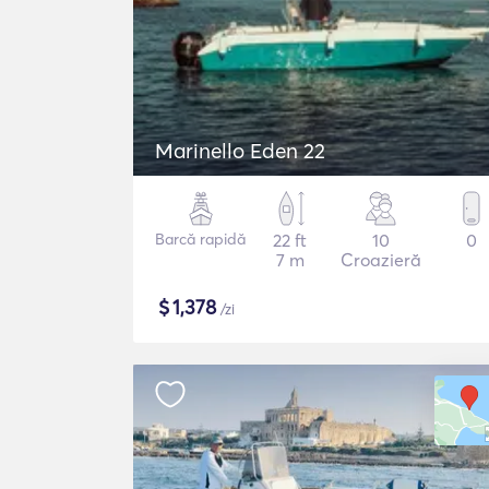
Marinello Eden 22
Barcă rapidă
22 ft
10
0
7 m
Croazieră
$
1,378
/zi