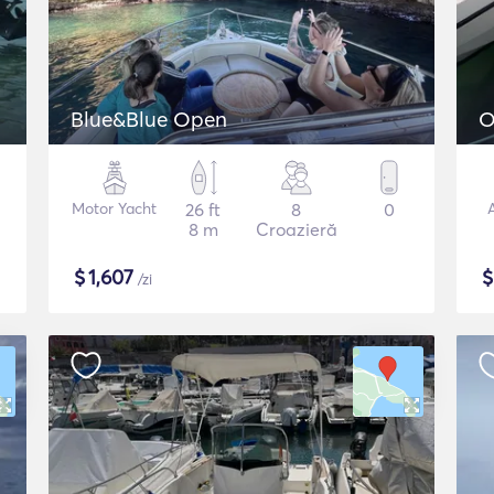
Blue&Blue Open
O
Motor Yacht
26 ft
8
0
A
8 m
Croazieră
$
1,607
/zi