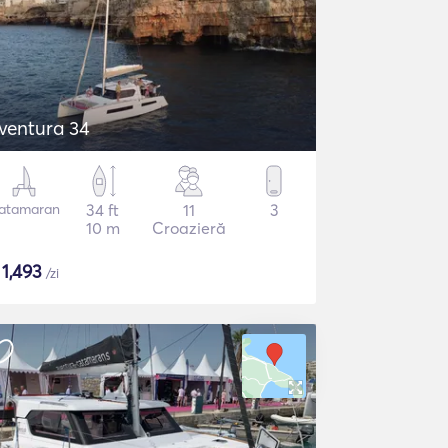
ventura 34
atamaran
34 ft
11
3
10 m
Croazieră
$
1,493
/zi