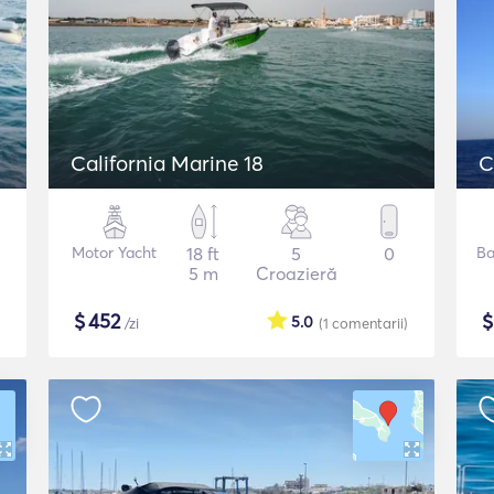
California Marine 18
C
Motor Yacht
18 ft
5
0
Ba
5 m
Croazieră
$
452
5.0
/zi
(1
comentarii
)