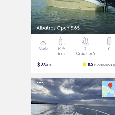
Albatros Open 5.65
Altele
19 ft
7
0
6 m
Croazieră
$
275
5.0
/zi
(1
comentarii
)