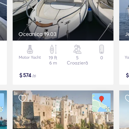
Oceanica 19.03
J
Motor Yacht
19 ft
5
0
Ya
6 m
Croazieră
$
574
/zi