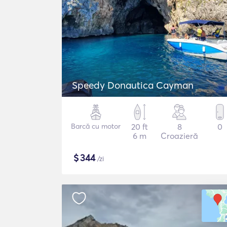
Speedy Donautica Cayman
Barcă cu motor
20 ft
8
0
6 m
Croazieră
$
344
/zi