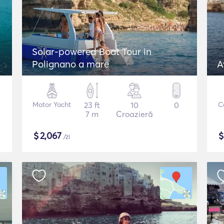
Solar-powered Boat Tour in
Polignano a mare
A
Motor Yacht
23 ft
10
0
C
7 m
Croazieră
$
2,067
/zi