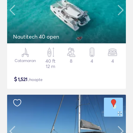
Nautitech 40 open
Catamaran
40 ft
8
4
4
12 m
$
1,521
/noapte