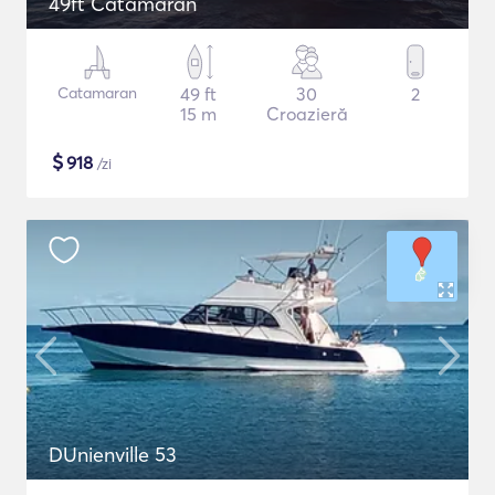
49ft Catamaran
Catamaran
49 ft
30
2
15 m
Croazieră
$
918
/zi
DUnienville 53