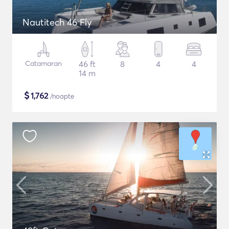
Nautitech 46 Fly
Catamaran
46 ft
8
4
4
14 m
$
1,762
/noapte