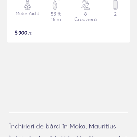
Motor Yacht
53 ft
8
2
16 m
Croazieră
$
900
/zi
Închirieri de bărci în Moka, Mauritius