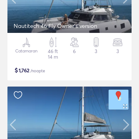
Nautitech 46 Fly Owner's version
Catamaran
46 ft
6
3
3
14 m
$
1,762
/noapte