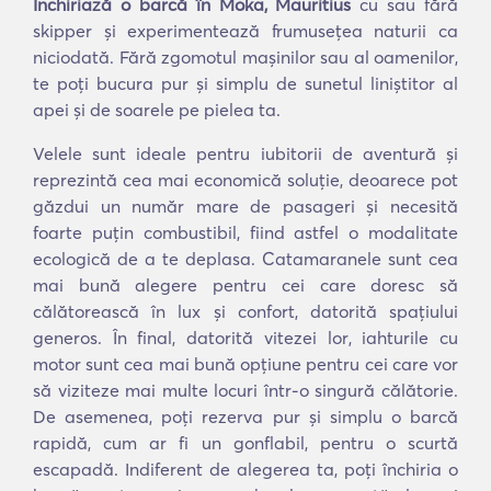
Închiriază o barcă în Moka, Mauritius
cu sau fără
skipper și experimentează frumusețea naturii ca
niciodată. Fără zgomotul mașinilor sau al oamenilor,
te poți bucura pur și simplu de sunetul liniștitor al
apei și de soarele pe pielea ta.
Velele sunt ideale pentru iubitorii de aventură și
reprezintă cea mai economică soluție, deoarece pot
găzdui un număr mare de pasageri și necesită
foarte puțin combustibil, fiind astfel o modalitate
ecologică de a te deplasa. Catamaranele sunt cea
mai bună alegere pentru cei care doresc să
călătorească în lux și confort, datorită spațiului
generos. În final, datorită vitezei lor, iahturile cu
motor sunt cea mai bună opțiune pentru cei care vor
să viziteze mai multe locuri într-o singură călătorie.
De asemenea, poți rezerva pur și simplu o barcă
rapidă, cum ar fi un gonflabil, pentru o scurtă
escapadă. Indiferent de alegerea ta, poți închiria o