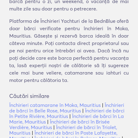
barcă pentru o zi, un weekend, o vacanță de mai
multe zile sau doar pentru o petrecere.
Platforma de Închirieri Yachturi de la BednBlue oferă
doar bărci verificate pentru închirieri în Moka,
Mauritius. Găsește și rezervă barca ideală în doar
câteva minute. Poți contacta direct proprietarul sau
pe noi pentru orice întrebări ai avea. Dacă încă nu
poți decide care este barca perfectă pentru vacanța
ta, lasă experții noștri de călătorie să îți sugereze
cele mai bune veliere, catamarane sau iahturi cu
motor pentru călătoria ta.
Căutări similare
Închirieri catamarane în Moka, Mauritius
|
Închirieri
de bărci în Belle Rose, Mauritius
|
Închirieri de bărci
în Petite Rivière, Mauritius
|
Închirieri de bărci în La
Marie, Mauritius
|
Închirieri de bărci în Brisée
Verdière, Mauritius
|
Închirieri de bărci în Triolet,
Mauritius
|
Închirieri de bărci în Poste Lafayette,