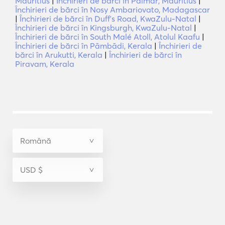
Mauritius
|
Închirieri de bărci în Palmar, Mauritius
|
Închirieri de bărci în Nosy Ambariovato, Madagascar
|
Închirieri de bărci în Duffʼs Road, KwaZulu-Natal
|
Închirieri de bărci în Kingsburgh, KwaZulu-Natal
|
Închirieri de bărci în South Malé Atoll, Atolul Kaafu
|
Închirieri de bărci în Pāmbādi, Kerala
|
Închirieri de
bărci în Arukutti, Kerala
|
Închirieri de bărci în
Piravam, Kerala