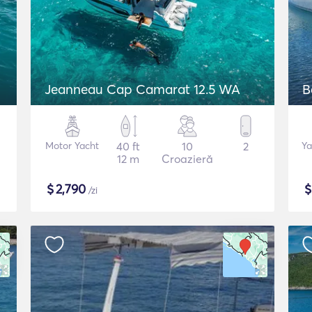
Jeanneau Cap Camarat 12.5 WA
B
Motor Yacht
40 ft
10
2
Ya
12 m
Croazieră
$
2,790
/zi