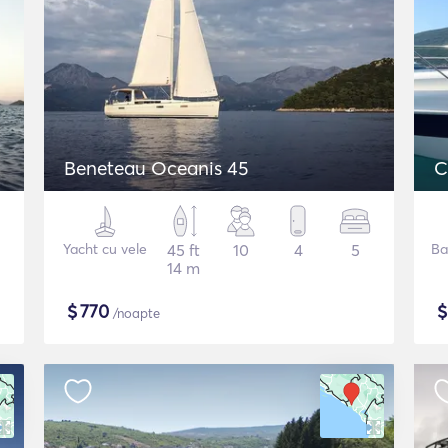
Beneteau Oceanis 45
C
Yacht cu vele
45 ft
10
4
5
Ba
14 m
$
770
/noapte