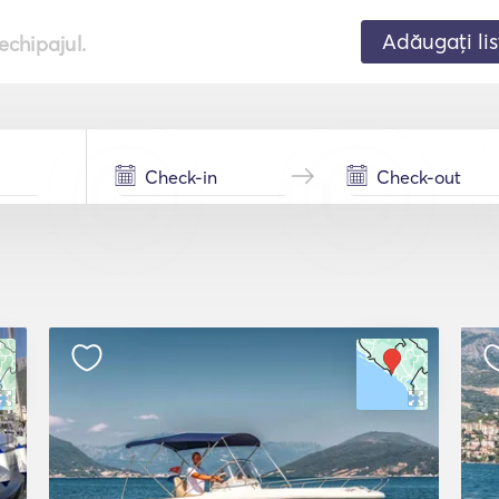
Adăugați lis
echipajul.