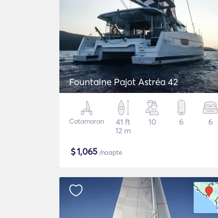
Fountaine Pajot Astréa 42
Catamaran
41 ft
10
6
6
12 m
$
1,065
/noapte