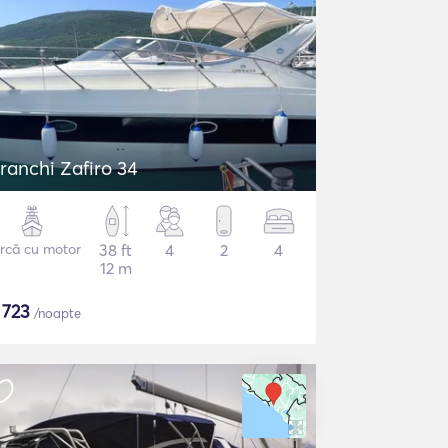
ranchi Zafiro 34
rcă cu motor
38 ft
4
2
4
12 m
$
723
/noapte