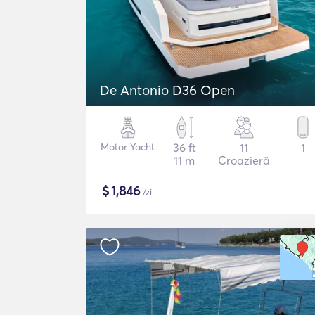
De Antonio D36 Open
Motor Yacht
36 ft
11
1
11 m
Croazieră
$
1,846
/zi