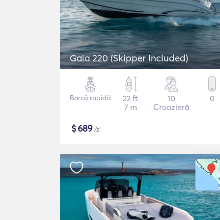
Gaia 220 (Skipper Included)
Barcă rapidă
22 ft
10
0
7 m
Croazieră
$
689
/zi