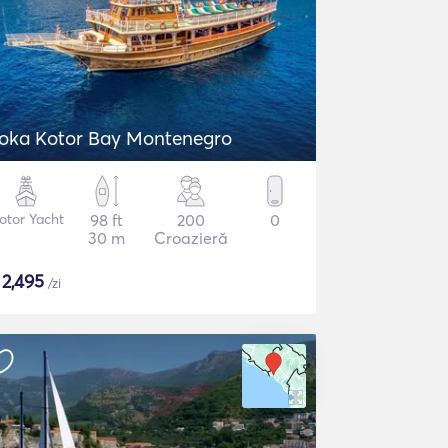
oka Kotor Bay Montenegro
otor Yacht
98 ft
200
0
30 m
Croazieră
$
2,495
/zi