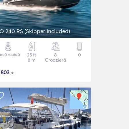
O 240 RS (Skipper Included)
arcă rapidă
25 ft
8
0
8 m
Croazieră
$
803
/zi