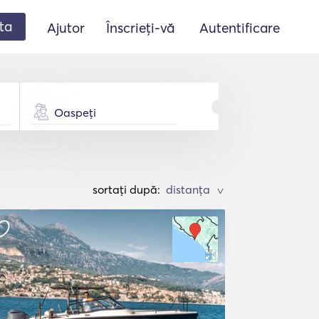
ta
Ajutor
Înscrieți-vă
Autentificare
Oaspeți
sortați după:
>