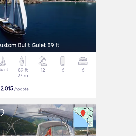
ustom Built Gulet 89 ft
ulet
89 ft
12
6
6
27 m
$
2,015
/noapte