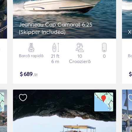
Jeanneau Cap Camarat 6.25
(Skipper Included)
X
Barcă rapidă
21 ft
10
0
B
6 m
Croazieră
$
689
/zi