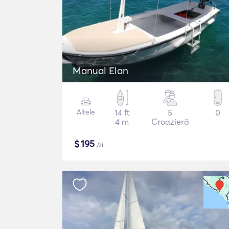
Manual Elan
Altele
14 ft
5
0
4 m
Croazieră
$
195
/zi