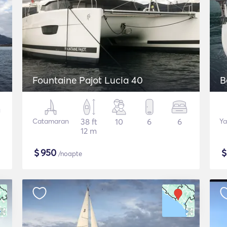
Fountaine Pajot Lucia 40
B
Catamaran
38 ft
10
6
6
Ya
12 m
$
950
/noapte