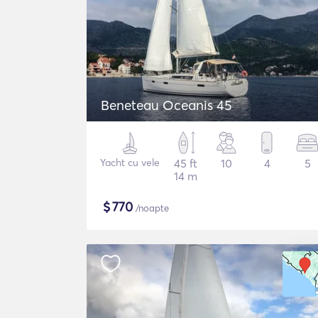
Beneteau Oceanis 45
Yacht cu vele
45 ft
10
4
5
14 m
$
770
/noapte