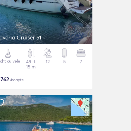
avaria Cruiser 51
cht cu vele
49 ft
12
5
7
15 m
$
762
/noapte