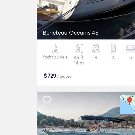
Beneteau Oceanis 45
Yacht cu vele
45 ft
9
4
5
14 m
$
729
/noapte