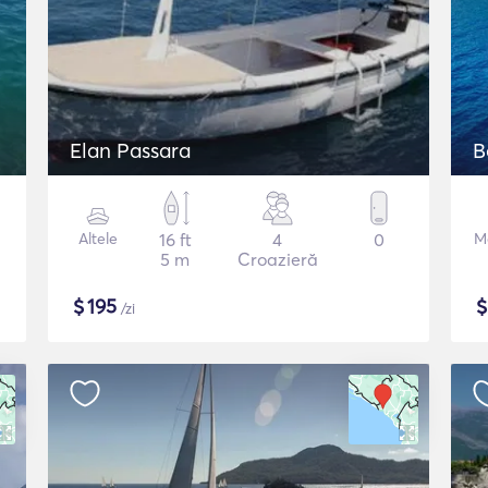
Elan Passara
B
Altele
16 ft
4
0
M
5 m
Croazieră
$
195
/zi