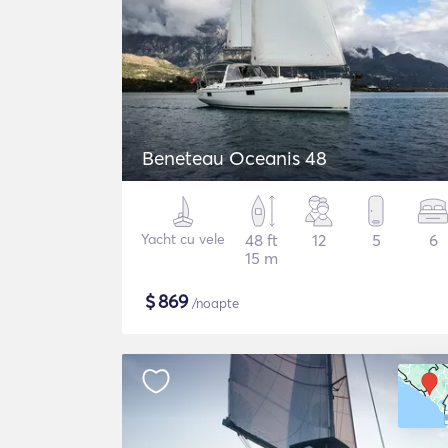
Beneteau Oceanis 48
Yacht cu vele
48 ft
12
5
6
15 m
$
869
/noapte