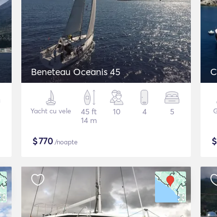
Beneteau Oceanis 45
C
Yacht cu vele
45 ft
10
4
5
G
14 m
$
770
/noapte