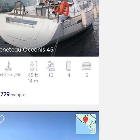
eneteau Oceanis 45
cht cu vele
45 ft
10
4
5
14 m
$
729
/noapte