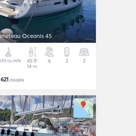
eneteau Oceanis 45
cht cu vele
45 ft
6
3
3
14 m
$
621
/noapte