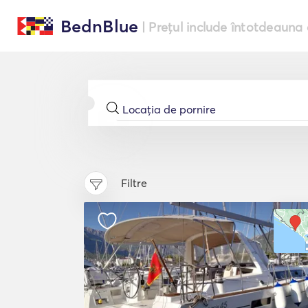
BednBlue
| Prețul include întotdeauna 
Filtre