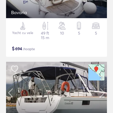
Bavaria
Yacht cu vele
49 ft
10
5
5
15 m
$
694
/noapte