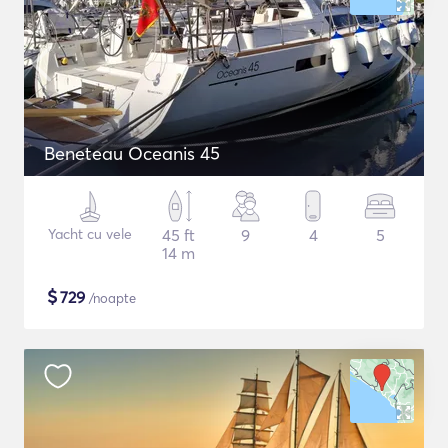
Beneteau Oceanis 45
Yacht cu vele
45 ft
9
4
5
14 m
$
729
/noapte