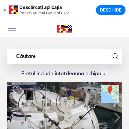
Descărcați aplicația
×
DESCHIDE
Rezervați mai rapid și ușor
Căutare
Prețul include întotdeauna echipajul.