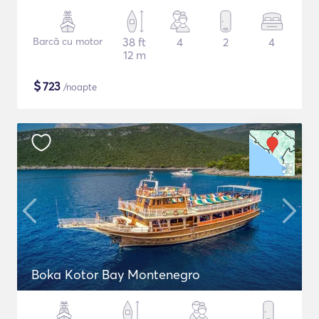
Barcă cu motor
38 ft
4
2
4
12 m
$
723
/noapte
Boka Kotor Bay Montenegro