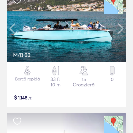
M/B 33
Barcă rapidă
33 ft
15
0
10 m
Croazieră
$
1,148
/zi