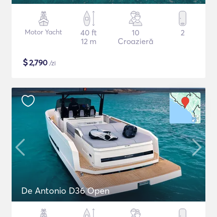
Motor Yacht
40 ft
10
2
12 m
Croazieră
$
2,790
/zi
De Antonio D36 Open