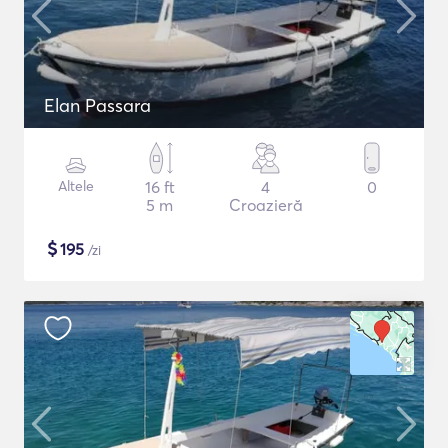
Elan Passara
Altele
16 ft
4
0
5 m
Croazieră
$
195
/zi