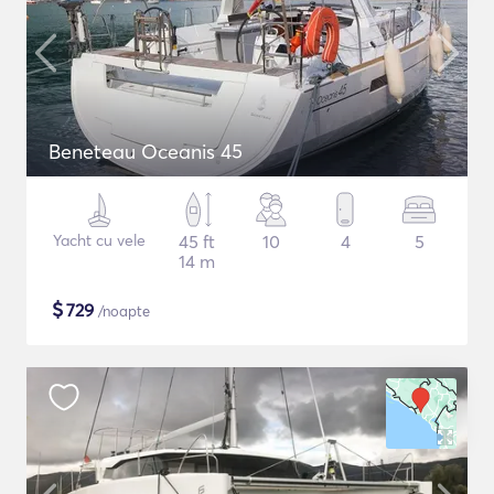
Beneteau Oceanis 45
Yacht cu vele
45 ft
10
4
5
14 m
$
729
/noapte