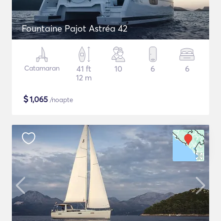
Fountaine Pajot Astréa 42
Catamaran
41 ft
10
6
6
12 m
$
1,065
/noapte