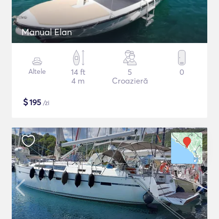
Manual Elan
Altele
14 ft
5
0
4 m
Croazieră
$
195
/zi