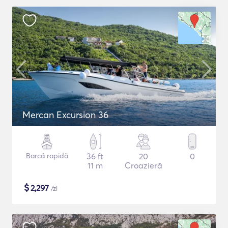
Mercan Excursion 36
Barcă rapidă
36 ft
20
0
11 m
Croazieră
$
2,297
/zi