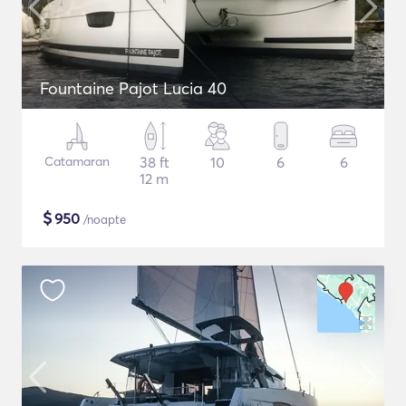
Fountaine Pajot Lucia 40
Catamaran
38 ft
10
6
6
12 m
$
950
/noapte