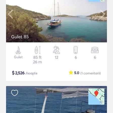
Gulet 85
Gulet
85 ft
12
6
6
26 m
$
2,526
5.0
/noapte
(1
comentarii
)