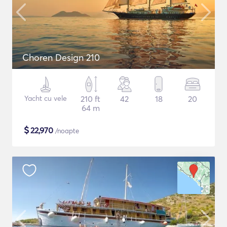
Choren Design 210
Yacht cu vele
210 ft
42
18
20
64 m
$
22,970
/noapte