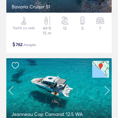
Bavaria Cruiser 51
Yacht cu vele
49 ft
12
5
7
15 m
$
762
/noapte
Jeanneau Cap Camarat 12.5 WA