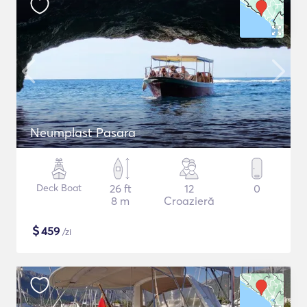
Neumplast Pasara
Deck Boat
26 ft
12
0
8 m
Croazieră
$
459
/zi