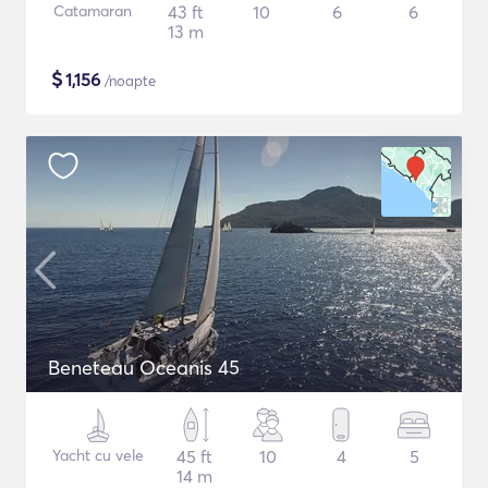
Catamaran
43 ft
10
6
6
13 m
$
1,156
/noapte
Beneteau Oceanis 45
Yacht cu vele
45 ft
10
4
5
14 m