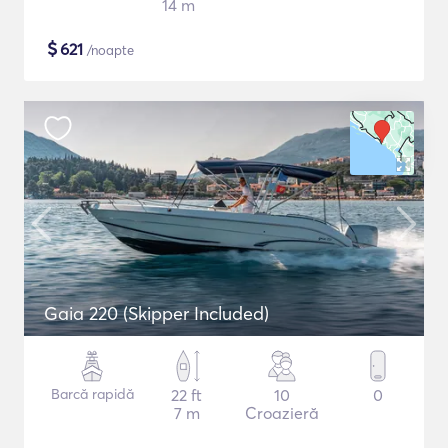
14 m
$
621
/noapte
Gaia 220 (Skipper Included)
Barcă rapidă
22 ft
10
0
7 m
Croazieră