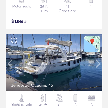
Motor Yacht
36 ft
11
1
11 m
Croazieră
$
1,846
/zi
Beneteau Oceanis 45
Yacht cu vele
45 ft
6
3
3