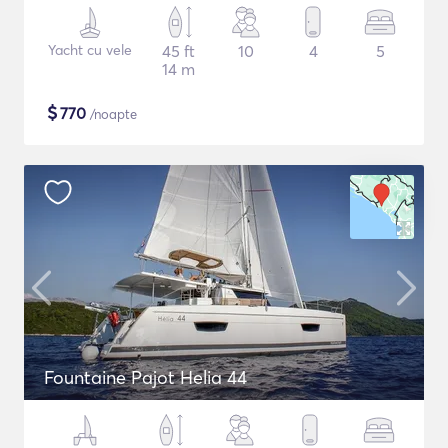
Yacht cu vele
45 ft
10
4
5
14 m
$
770
/noapte
Fountaine Pajot Helia 44