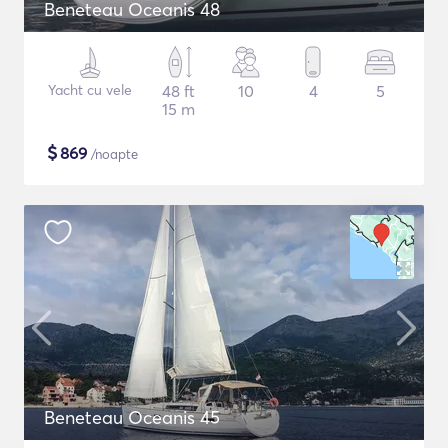
Beneteau Oceanis 48
Yacht cu vele
48 ft
10
4
5
15 m
$
869
/noapte
Beneteau Oceanis 45