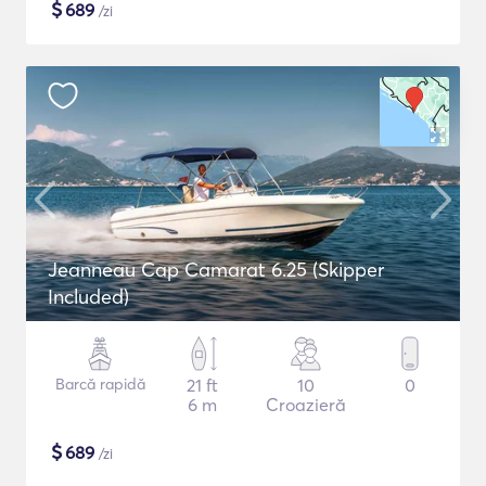
$
689
/zi
Jeanneau Cap Camarat 6.25 (Skipper
Included)
Barcă rapidă
21 ft
10
0
6 m
Croazieră
$
689
/zi