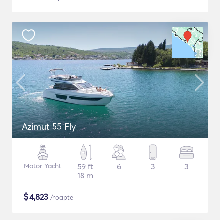
Azimut 55 Fly
Motor Yacht
59 ft
6
3
3
18 m
$
4,823
/noapte