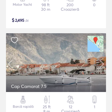
Motor Yacht
98 ft
200
0
30 m
Croazieră
$
2,495
/zi
Cap Camarat 7.5
Barcă rapidă
25 ft
12
1
8 m
Croazieră