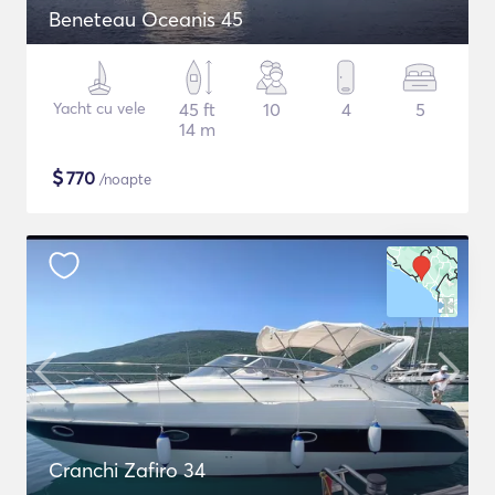
Beneteau Oceanis 45
Yacht cu vele
45 ft
10
4
5
14 m
$
770
/noapte
Cranchi Zafiro 34