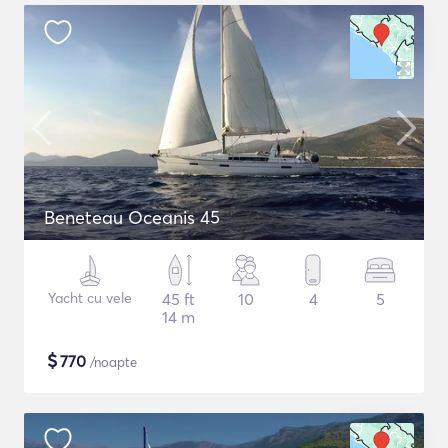
Beneteau Oceanis 45
Yacht cu vele
45 ft
10
4
5
14 m
$
770
/noapte