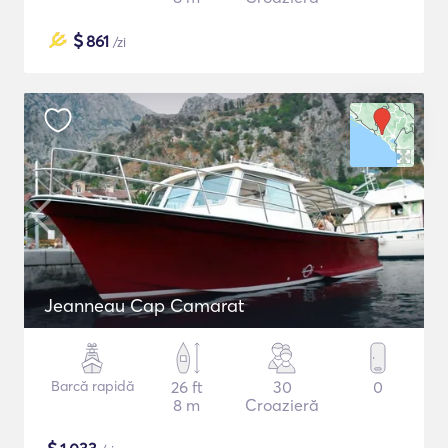
$
861
/zi
Jeanneau Cap Camarat
Barcă rapidă
26 ft
30
0
8 m
Croazieră