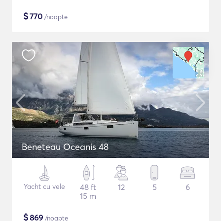
$
770
/noapte
Beneteau Oceanis 48
Yacht cu vele
48 ft
12
5
6
15 m
$
869
/noapte