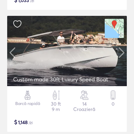
$
1,033
/zi
Custom made 30ft Luxury Speed Boat
Barcă rapidă
30 ft
14
0
9 m
Croazieră
$
1,148
/zi