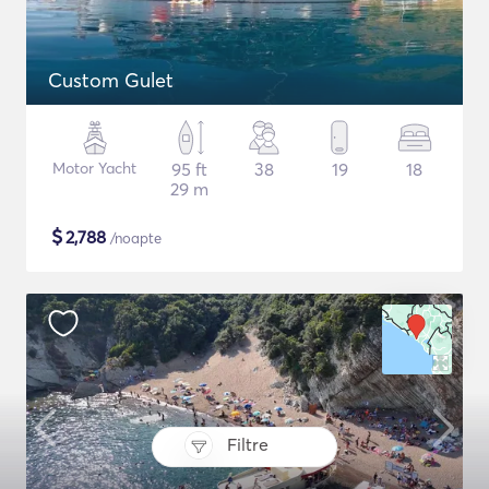
Custom Gulet
Motor Yacht
95 ft
38
19
18
29 m
$
2,788
/noapte
Filtre