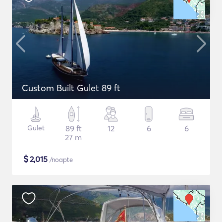
Custom Built Gulet 89 ft
Gulet
89 ft
12
6
6
27 m
$
2,015
/noapte