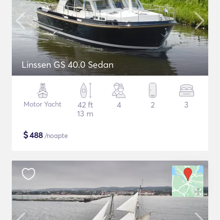
Linssen GS 40.0 Sedan
Motor Yacht
42 ft
4
2
3
13 m
$
488
/noapte