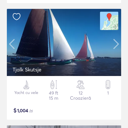
Tjalk Skutsje
Yacht cu vele
49 ft
12
1
15 m
Croazieră
$
1,004
/zi