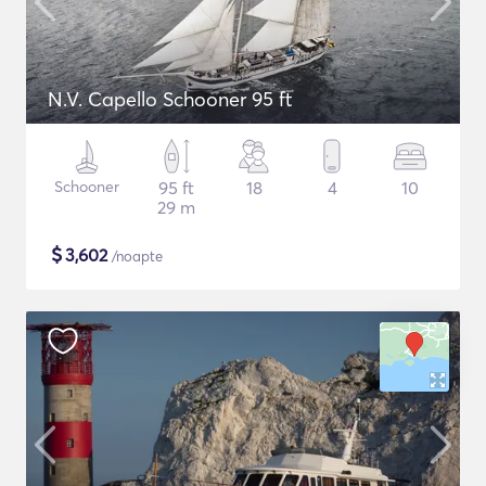
N.V. Capello Schooner 95 ft
Schooner
95 ft
18
4
10
29 m
$
3,602
/noapte