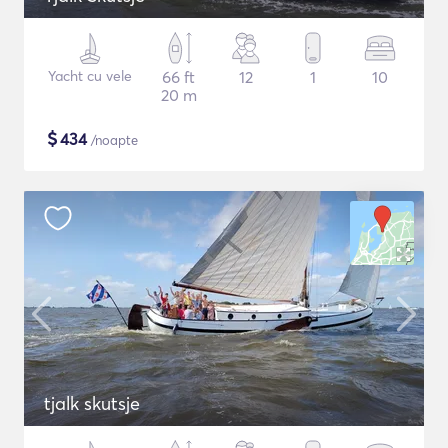
Yacht cu vele
66 ft
12
1
10
20 m
$
434
/noapte
tjalk skutsje