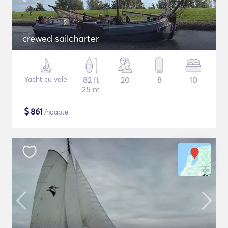
crewed sailcharter
Yacht cu vele
82 ft
20
8
10
25 m
$
861
/noapte