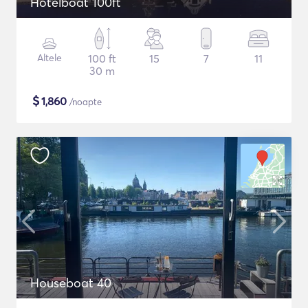
Hotelboat 100ft
Altele
100 ft
15
7
11
30 m
$
1,860
/noapte
Houseboat 40