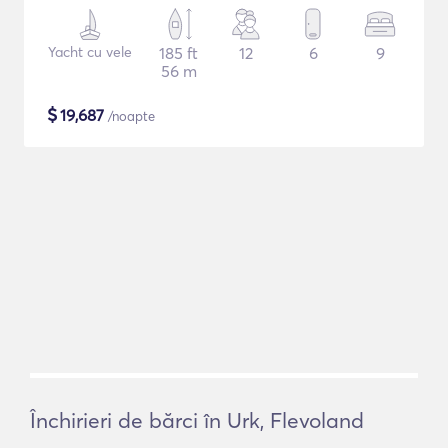
Yacht cu vele
185 ft
12
6
9
56 m
$
19,687
/noapte
Închirieri de bărci în Urk, Flevoland