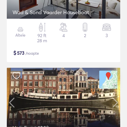
Wad & Sond Vaarder Houseboat
Altele
92 ft
4
2
3
28 m
$
573
/noapte