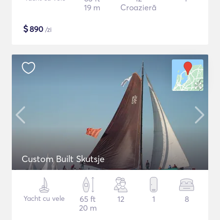
19 m
Croazieră
$
890
/zi
Custom Built Skutsje
Yacht cu vele
65 ft
12
1
8
20 m