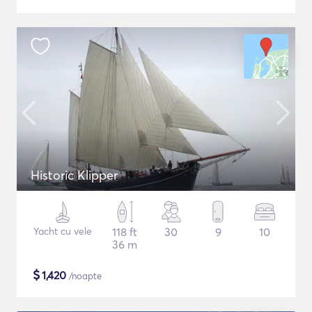
Historic Klipper
Yacht cu vele
118 ft
30
9
10
36 m
$
1,420
/noapte