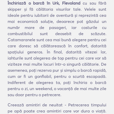
Închiriază o barcă în Urk, Flevoland
cu sau fără
skipper și fă călătoria visurilor tale. Velele sunt
ideale pentru iubitorii de aventură și reprezintă cea
mai economică soluție, deoarece pot găzdui un
număr mare de pasageri, iar costurile cu
combustibilul sunt deosebit de scăzute.
Catamaranele sunt cea mai bună alegere pentru cei
care doresc să călătorească în confort, datorită
spațiului generos. În final, datorită vitezei lor,
iahturile sunt alegerea de top pentru cei care vor să
viziteze mai multe locuri într-o singură călătorie. De
asemenea, poți rezerva pur și simplu o barcă rapidă,
cum ar fi un gonflabil, pentru o scurtă escapadă.
Indiferent de alegerea ta, poți închiria o barcă
pentru o zi, un weekend, o vacanță de mai multe zile
sau doar pentru o petrecere.
Creează amintiri de neuitat - Petrecerea timpului
pe apă poate crea amintiri care vor dura o viață.