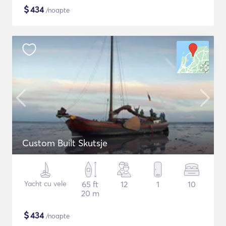
$
434
/noapte
Custom Built Skutsje
Yacht cu vele
65 ft
12
1
10
20 m
$
434
/noapte