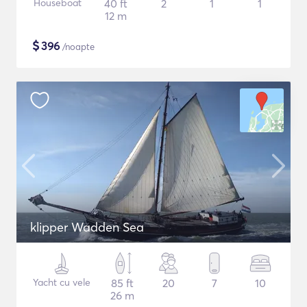
Houseboat
40 ft
2
1
1
12 m
$
396
/noapte
klipper Wadden Sea
Yacht cu vele
85 ft
20
7
10
26 m