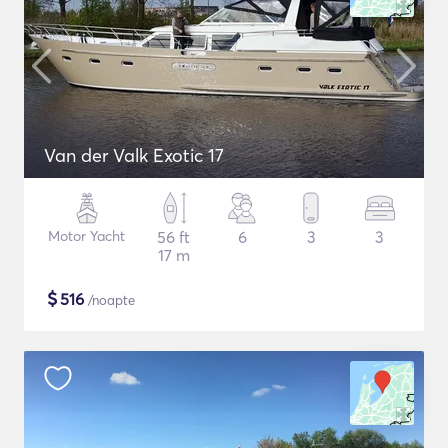
Van der Valk Exotic 17
Motor Yacht
56 ft
6
3
3
17 m
$
516
/noapte