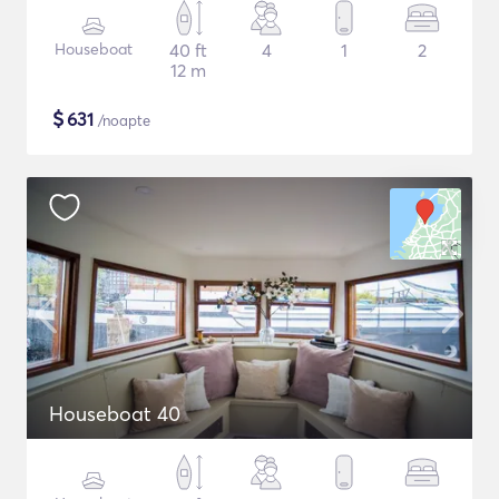
Houseboat
40 ft
4
1
2
12 m
$
631
/noapte
Houseboat 40