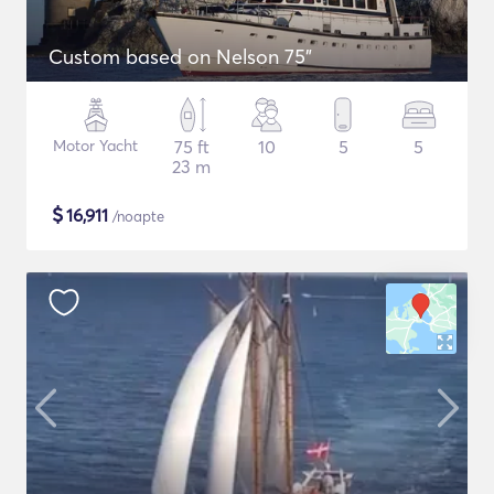
Custom based on Nelson 75"
Motor Yacht
75 ft
10
5
5
23 m
$
16,911
/noapte