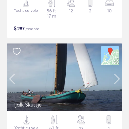
Yacht cu vele
56 ft
12
2
10
17 m
$
287
/noapte
Tjalk Skutsje
Yacht cu vele
63 ft
12
1