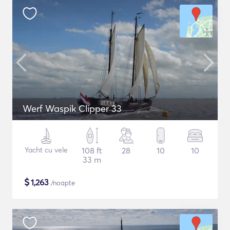
Werf Waspik Clipper 33
Yacht cu vele
108 ft
28
10
10
33 m
$
1,263
/noapte