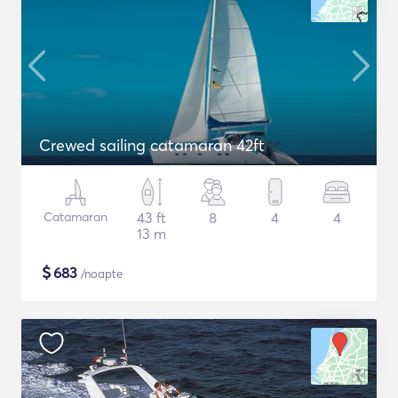
Crewed sailing catamaran 42ft
Catamaran
43 ft
8
4
4
13 m
$
683
/noapte