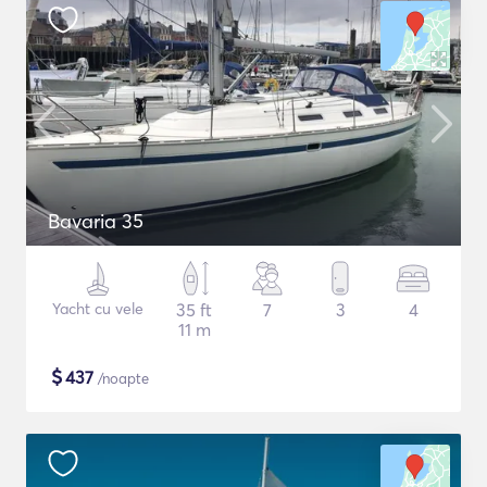
Bavaria 35
Yacht cu vele
35 ft
7
3
4
11 m
$
437
/noapte