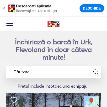
Descărcați aplicația
×
DESCHIDE
Rezervați mai rapid și ușor
Închiriază o barcă în Urk,
Flevoland în doar câteva
minute!
Căutare
Prețul include întotdeauna echipajul.