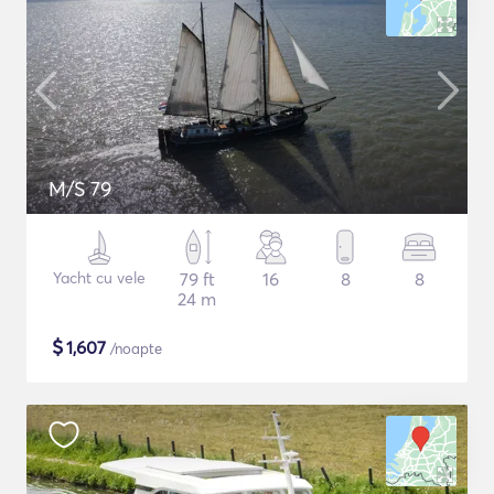
M/S 79
Yacht cu vele
79 ft
16
8
8
24 m
$
1,607
/noapte