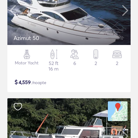
Azimut 50
Motor Yacht
52 ft
6
2
2
16 m
$
4,559
/noapte