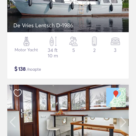
De Vries Lentsch D-1986
Motor Yacht
34 ft
5
2
3
10 m
$
138
/noapte