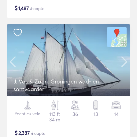
$
1,487
/noapte
J. Vos & Zoon, Groningen wad- en
sontvaarder
Yacht cu vele
113 ft
36
13
14
34 m
$
2,337
/noapte