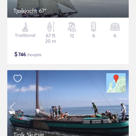
Tjalkjacht 67"
Tradițional
67 ft
12
6
6
20 m
$
746
/noapte
Tjalk Skutsje