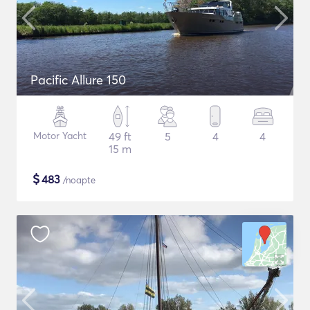
Pacific Allure 150
Motor Yacht
49 ft
5
4
4
15 m
$
483
/noapte