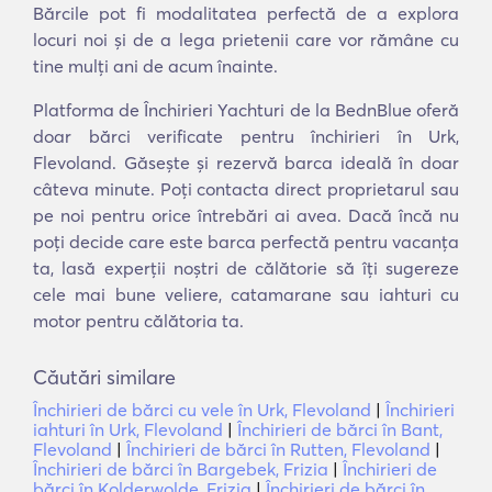
Bărcile pot fi modalitatea perfectă de a explora
locuri noi și de a lega prietenii care vor rămâne cu
tine mulți ani de acum înainte.
Platforma de Închirieri Yachturi de la BednBlue oferă
doar bărci verificate pentru închirieri în Urk,
Flevoland. Găsește și rezervă barca ideală în doar
câteva minute. Poți contacta direct proprietarul sau
pe noi pentru orice întrebări ai avea. Dacă încă nu
poți decide care este barca perfectă pentru vacanța
ta, lasă experții noștri de călătorie să îți sugereze
cele mai bune veliere, catamarane sau iahturi cu
motor pentru călătoria ta.
Căutări similare
Închirieri de bărci cu vele în Urk, Flevoland
|
Închirieri
iahturi în Urk, Flevoland
|
Închirieri de bărci în Bant,
Flevoland
|
Închirieri de bărci în Rutten, Flevoland
|
Închirieri de bărci în Bargebek, Frizia
|
Închirieri de
bărci în Kolderwolde, Frizia
|
Închirieri de bărci în