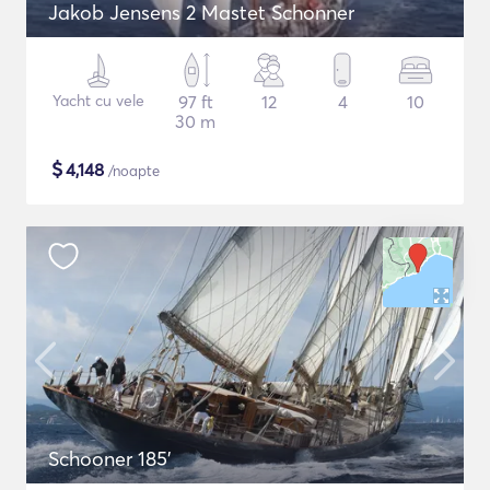
Jakob Jensens 2 Mastet Schonner
Yacht cu vele
97 ft
12
4
10
30 m
$
4,148
/noapte
Schooner 185'