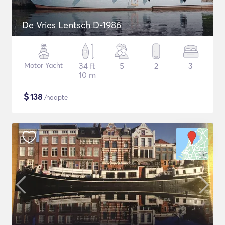
De Vries Lentsch D-1986
Motor Yacht
34 ft
5
2
3
10 m
$
138
/noapte