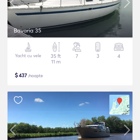
Bavaria 35
Yacht cu vele
35 ft
7
3
4
11 m
$
437
/noapte