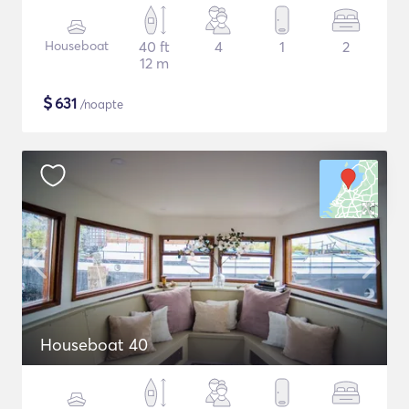
Houseboat
40 ft
4
1
2
12 m
$
631
/noapte
Houseboat 40