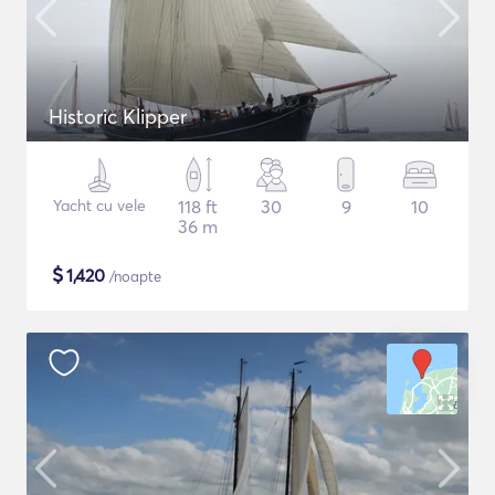
Historic Klipper
Yacht cu vele
118 ft
30
9
10
36 m
$
1,420
/noapte