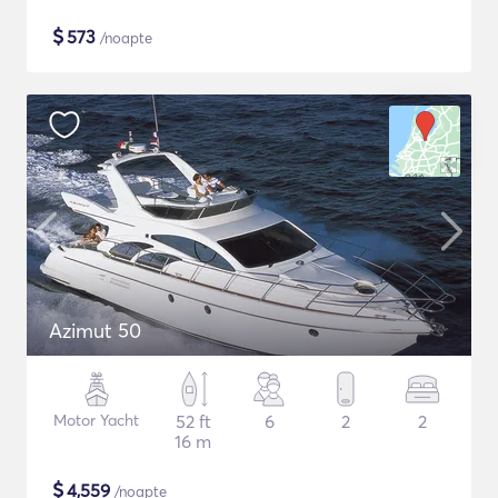
$
573
/noapte
Azimut 50
Motor Yacht
52 ft
6
2
2
16 m
$
4,559
/noapte