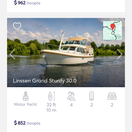
$
962
/noapte
Linssen Grand Sturdy 30.0
Motor Yacht
32 ft
4
2
2
10 m
$
852
/noapte