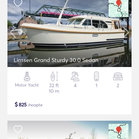
Linssen Grand Sturdy 30.0 Sedan
Motor Yacht
32 ft
4
1
2
10 m
$
825
/noapte