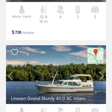
Motor Yacht
32 ft
6
2
3
10 m
$
728
/noapte
Linssen Grand Sturdy 40.0 AC Intero