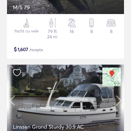
M/S 79
Yacht cu vele
79 ft
16
8
8
24 m
$
1,607
/noapte
Linssen Grand Sturdy 30.9 AC