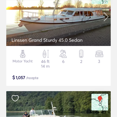
Linssen Grand Sturdy 45.0 Sedan
Motor Yacht
46 ft
6
2
3
14 m
$
1,057
/noapte