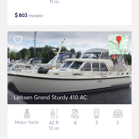
11 m
$
803
/noapte
Linssen Grand Sturdy 410 AC
Motor Yacht
42 ft
8
3
5
13 m