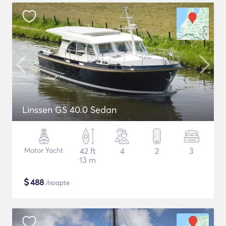
Linssen GS 40.0 Sedan
Motor Yacht
42 ft
4
2
3
13 m
$
488
/noapte