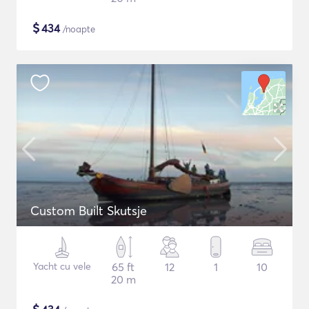
$
434
/noapte
Custom Built Skutsje
Yacht cu vele
65 ft
12
1
10
20 m