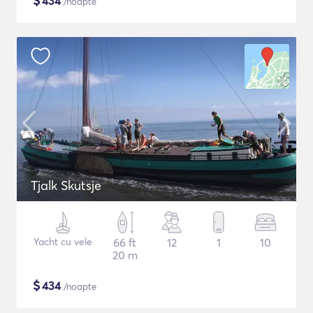
$
434
/noapte
Tjalk Skutsje
Yacht cu vele
66 ft
12
1
10
20 m
$
434
/noapte