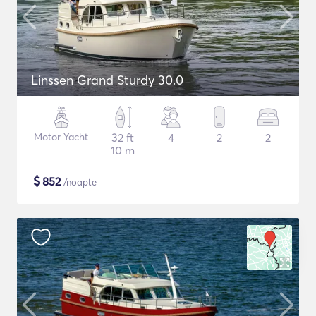
Linssen Grand Sturdy 30.0
Motor Yacht
32 ft
4
2
2
10 m
$
852
/noapte