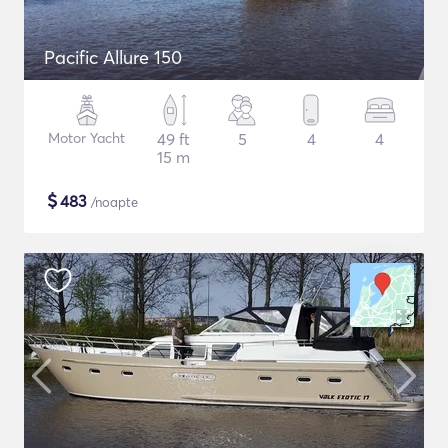
Pacific Allure 150
Motor Yacht
49 ft
5
4
4
15 m
$
483
/noapte