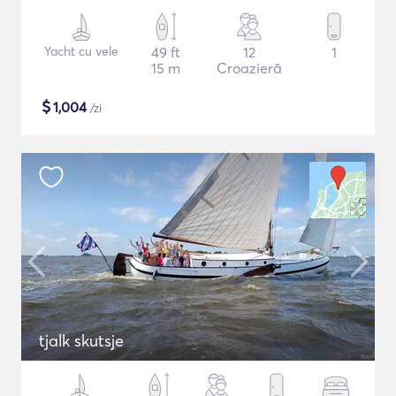
Yacht cu vele
49 ft
12
1
15 m
Croazieră
$
1,004
/zi
tjalk skutsje