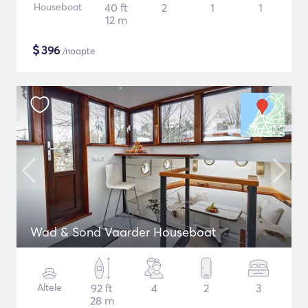
Houseboat
40 ft
2
1
1
12 m
$
396
/noapte
Wad & Sond Vaarder Houseboat
Altele
92 ft
4
2
3
28 m