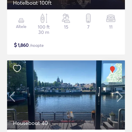
Hotelboat 100ft
Altele
100 ft
15
7
11
30 m
$
1,860
/noapte
Houseboat 40