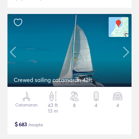
Crewed sailing catamaran 42ft
Catamaran
43 ft
8
4
4
13 m
$
683
/noapte