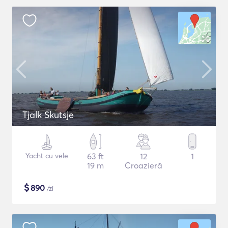
Tjalk Skutsje
Yacht cu vele
63 ft
12
1
19 m
Croazieră
$
890
/zi