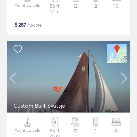
Yacht cu vele
56 ft
12
2
10
17 m
$
287
/noapte
Custom Built Skutsje
Yacht cu vele
65 ft
12
1
8
20 m