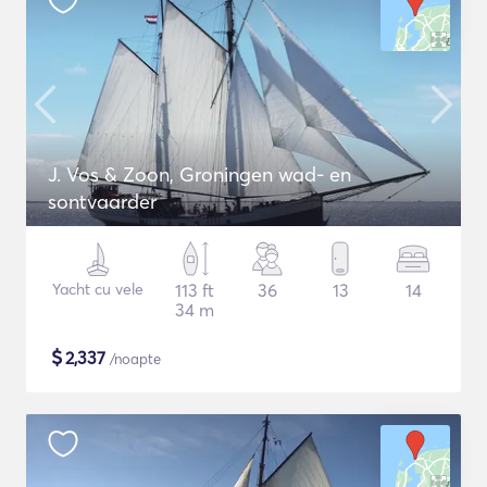
J. Vos & Zoon, Groningen wad- en
sontvaarder
Yacht cu vele
113 ft
36
13
14
34 m
$
2,337
/noapte