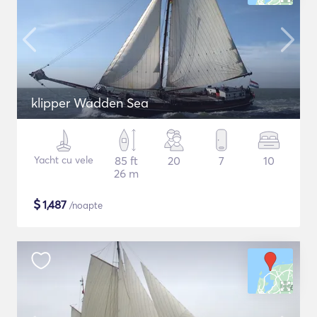
klipper Wadden Sea
Yacht cu vele
85 ft
20
7
10
26 m
$
1,487
/noapte