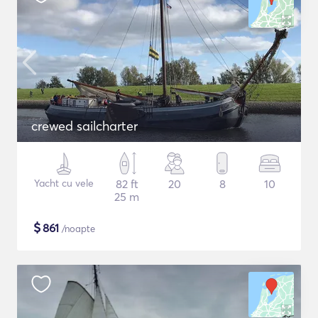
crewed sailcharter
Yacht cu vele
82 ft
20
8
10
25 m
$
861
/noapte