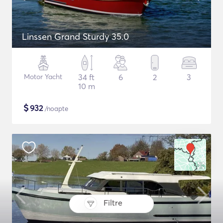
Linssen Grand Sturdy 35.0
Motor Yacht
34 ft
6
2
3
10 m
$
932
/noapte
Filtre