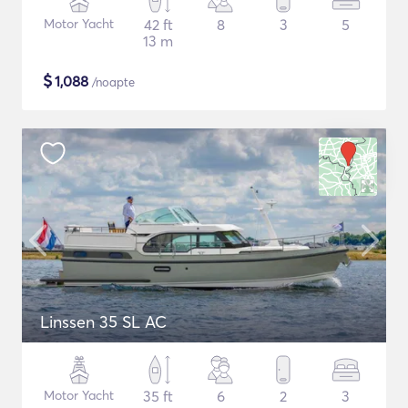
Motor Yacht
42 ft
8
3
5
13 m
$
1,088
/noapte
Linssen 35 SL AC
Motor Yacht
35 ft
6
2
3