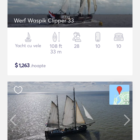
Werf Waspik Clipper 33
Yacht cu vele
108 ft
28
10
10
33 m
$
1,263
/noapte