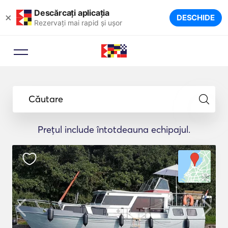
Descărcați aplicația
×
DESCHIDE
Rezervați mai rapid și ușor
Căutare
Prețul include întotdeauna echipajul.