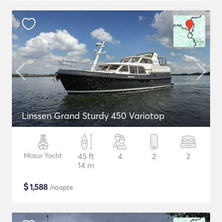
Linssen Grand Sturdy 450 Variotop
Motor Yacht
45 ft
4
2
2
14 m
$
1,588
/noapte