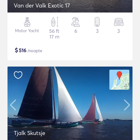
Van der Valk Exotic 17
Motor Yacht
56 ft
6
3
3
17 m
$
516
/noapte
Tjalk Skutsje