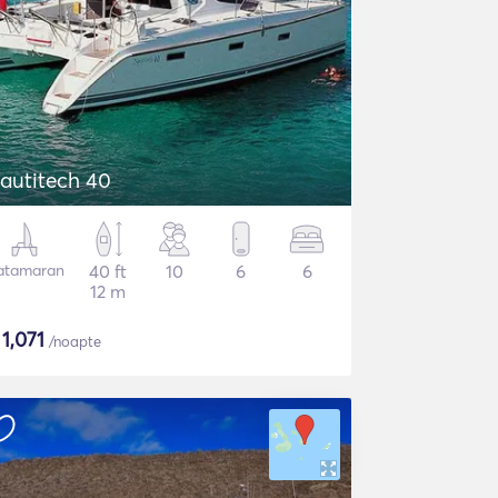
autitech 40
atamaran
40 ft
10
6
6
12 m
$
1,071
/noapte