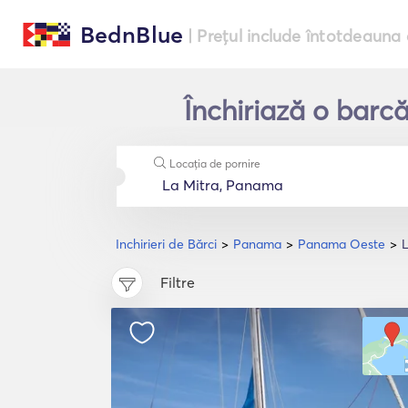
BednBlue
| Prețul include întotdeauna 
Închiriază o barc
Locația de pornire
Inchirieri de Bărci
Panama
Panama Oeste
L
Filtre