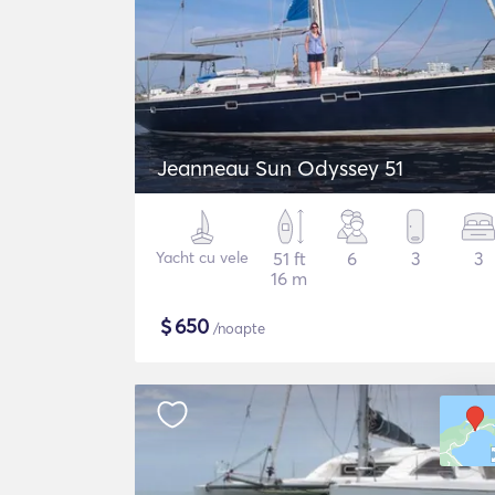
Jeanneau Sun Odyssey 51
Yacht cu vele
51 ft
6
3
3
16 m
$
650
/noapte