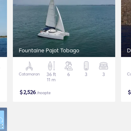
Fountaine Pajot Tobago
D
Catamaran
36 ft
6
3
3
C
11 m
$
2,526
/noapte