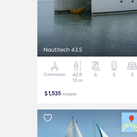
Nautitech 43.5
Catamaran
43 ft
6
3
3
13 m
$
1,535
/noapte