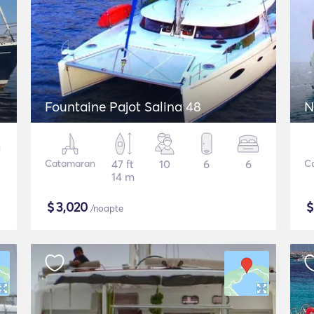
Fountaine Pajot Salina 48
N
Catamaran
47 ft
10
6
6
C
14 m
$
3,020
/noapte