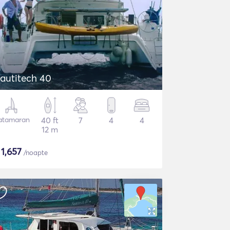
autitech 40
atamaran
40 ft
7
4
4
12 m
$
1,657
/noapte