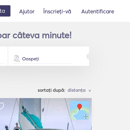
ta
Ajutor
Înscrieți-vă
Autentificare
oar câteva minute!
Oaspeți
sortați după:
>