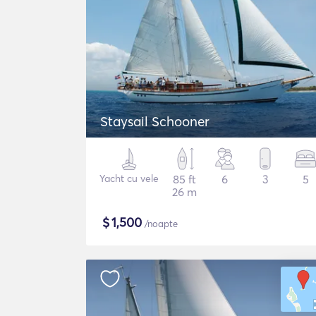
Staysail Schooner
Yacht cu vele
85 ft
6
3
5
26 m
$
1,500
/noapte