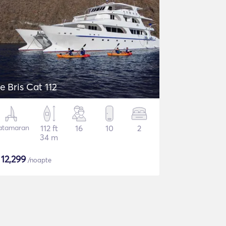
e Bris Cat 112
atamaran
112 ft
16
10
2
34 m
$
12,299
/noapte