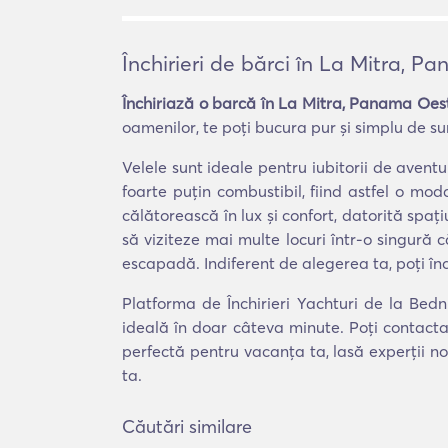
Închirieri de bărci în La Mitra, 
Închiriază o barcă în La Mitra, Panama Oes
oamenilor, te poți bucura pur și simplu de sune
Velele sunt ideale pentru iubitorii de aven
foarte puțin combustibil, fiind astfel o m
călătorească în lux și confort, datorită spați
să viziteze mai multe locuri într-o singură 
escapadă. Indiferent de alegerea ta, poți în
Platforma de Închirieri Yachturi de la Bed
ideală în doar câteva minute. Poți contacta
perfectă pentru vacanța ta, lasă experții no
ta.
Căutări similare