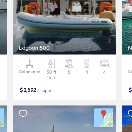
Lagoon 500
N
Catamaran
50 ft
8
4
4
C
15 m
$
2,592
/noapte