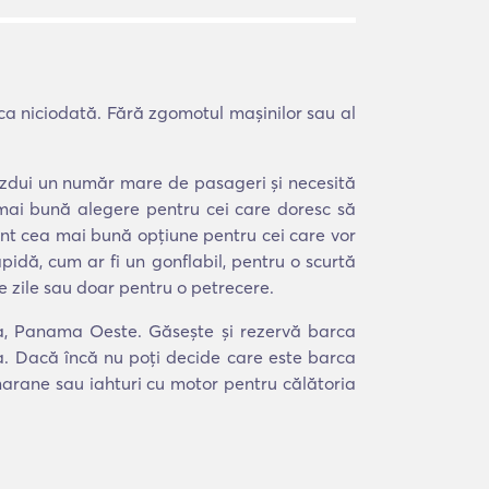
ca niciodată. Fără zgomotul mașinilor sau al
găzdui un număr mare de pasageri și necesită
 mai bună alegere pentru cei care doresc să
r sunt cea mai bună opțiune pentru cei care vor
pidă, cum ar fi un gonflabil, pentru o scurtă
e zile sau doar pentru o petrecere.
tra, Panama Oeste. Găsește și rezervă barca
ea. Dacă încă nu poți decide care este barca
amarane sau iahturi cu motor pentru călătoria