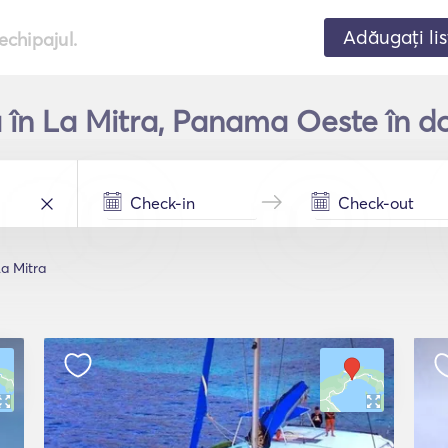
Adăugați lis
echipajul.
ă în La Mitra, Panama Oeste în d
a Mitra