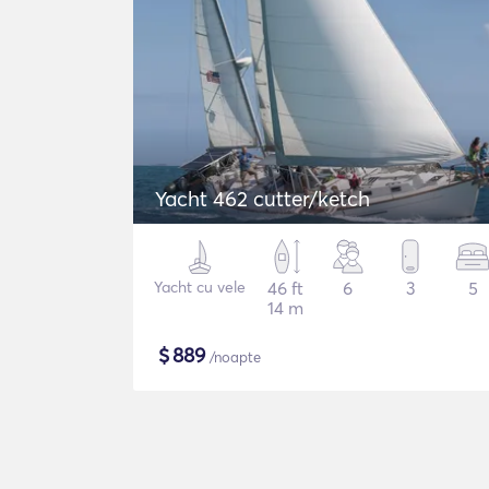
Yacht 462 cutter/ketch
Yacht cu vele
46 ft
6
3
5
14 m
$
889
/noapte