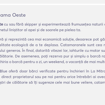
Panama Oeste
te
cu sau fără skipper și experimentează frumusețea naturii 
tul liniștitor al apei și de soarele pe pielea ta.
tură și reprezintă cea mai economică soluție, deoarece pot 
odalitate ecologică de a te deplasa. Catamaranele sunt cea
ului generos. În final, datorită vitezei lor, iahturile cu moto
călătorie. De asemenea, poți rezerva pur și simplu o barcă ra
chiria o barcă pentru o zi, un weekend, o vacanță de mai mult
nBlue oferă doar bărci verificate pentru închirieri în La Mi
 direct proprietarul sau pe noi pentru orice întrebări ai av
ștri de călătorie să îți sugereze cele mai bune veliere, cat