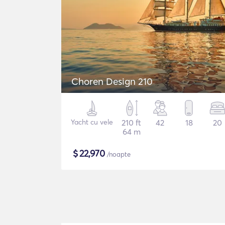
Choren Design 210
Yacht cu vele
210 ft
42
18
20
64 m
$
22,970
/noapte