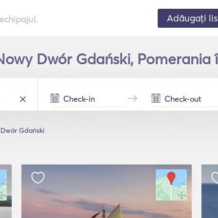
Adăugați lis
echipajul.
n Nowy Dwór Gdański, Pomerania î
Dwór Gdański