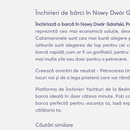
Închirieri de bărci în Nowy Dwór
Închiriază o barcă în Nowy Dwór Gdański, 
reprezintă cea mai economică soluție, deo
Catamaranele sunt cea mai bună alegere pentr
iahturile sunt alegerea de top pentru cei c
barcă rapidă, cum ar fi un gonflabil, pentru
mai multe zile sau doar pentru o petrecere.
Creează amintiri de neuitat - Petrecerea ti
locuri noi și de a lega prietenii care vor răm
Platforma de Închirieri Yachturi de la Bed
barca ideală în doar câteva minute. Poți co
barca perfectă pentru vacanța ta, lasă exp
călătoria ta.
Căutări similare