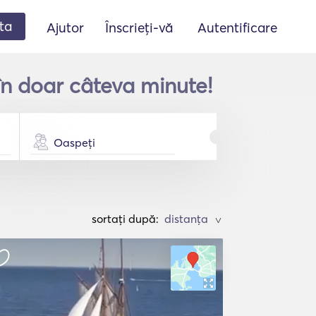
ta
Ajutor
Înscrieți-vă
Autentificare
n doar câteva minute!
Oaspeți
sortați după:
>