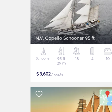
N.V. Capello Schooner 95 ft
Schooner
95 ft
18
4
10
29 m
$
3,602
/noapte