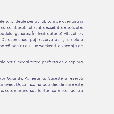
ele sunt ideale pentru iubitorii de aventură și
cu combustibilul sunt deosebit de scăzute.
ului generos. În final, datorită vitezei lor,
e. De asemenea, poți rezerva pur și simplu o
o barcă pentru o zi, un weekend, o vacanță de
ile pot fi modalitatea perfectă de a explora
Dwór Gdański, Pomerania. Găsește și rezervă
 ai avea. Dacă încă nu poți decide care este
ere, catamarane sau iahturi cu motor pentru