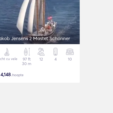
akob Jensens 2 Mastet Schonner
cht cu vele
97 ft
12
4
10
30 m
$
4,148
/noapte