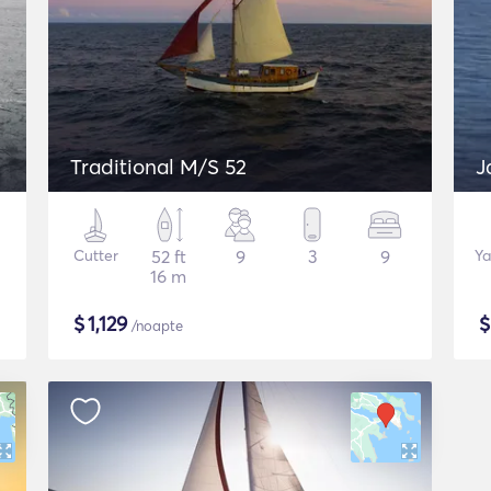
Traditional M/S 52
J
Cutter
52 ft
9
3
9
Ya
16 m
$
1,129
/noapte