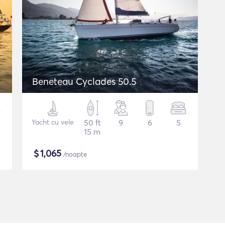
Beneteau Cyclades 50.5
Yacht cu vele
50 ft
9
6
5
15 m
$
1,065
/noapte