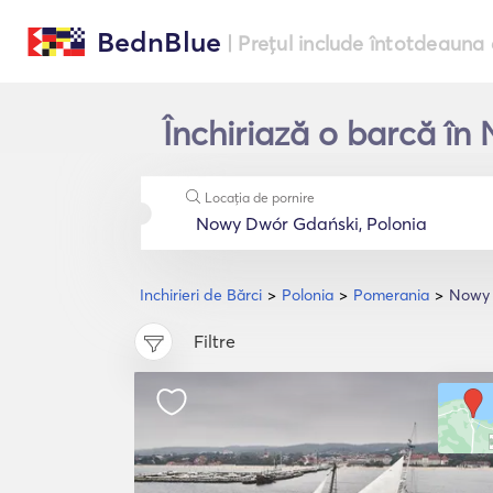
BednBlue
| Prețul include întotdeauna 
Închiriază o barcă î
Locația de pornire
Inchirieri de Bărci
Polonia
Pomerania
Nowy 
Filtre