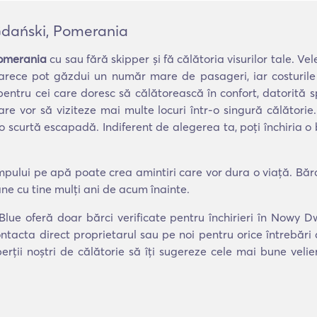
 Gdański, Pomerania
Pomerania
cu sau fără skipper și fă călătoria visurilor tale. Vel
arece pot găzdui un număr mare de pasageri, iar costurile 
u cei care doresc să călătorească în confort, datorită spați
are vor să viziteze mai multe locuri într-o singură călători
 o scurtă escapadă. Indiferent de alegerea ta, poți închiria 
mpului pe apă poate crea amintiri care vor dura o viață. Bărc
âne cu tine mulți ani de acum înainte.
nBlue oferă doar bărci verificate pentru închirieri în Nowy 
ntacta direct proprietarul sau pe noi pentru orice întrebări
erții noștri de călătorie să îți sugereze cele mai bune veli