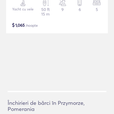
Yacht cu vele
50 ft
9
6
5
15 m
$
1,065
/noapte
Închirieri de bărci în Przymorze,
Pomerania