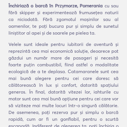
Închiriază o barcă în Przymorze, Pomerania
cu sau
fără skipper și experimentează frumusețea naturii
ca niciodată. Fără zgomotul mașinilor sau al
oamenilor, te poți bucura pur și simplu de sunetul
liniștitor al apei și de soarele pe pielea ta.
Velele sunt ideale pentru iubitorii de aventură și
reprezintă cea mai economică soluție, deoarece pot
găzdui un număr mare de pasageri și necesită
foarte puțin combustibil, fiind astfel o modalitate
ecologică de a te deplasa. Catamaranele sunt cea
mai bună alegere pentru cei care doresc să
călătorească în lux și confort, datorită spațiului
generos. În final, datorită vitezei lor, iahturile cu
motor sunt cea mai bună opțiune pentru cei care vor
să viziteze mai multe locuri într-o singură călătorie.
De asemenea, poți rezerva pur și simplu o barcă
rapidă, cum ar fi un gonflabil, pentru o scurtă
escapadă. Indiferent de alegerea ta, poți închiria o