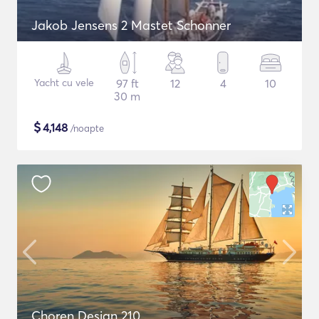
Jakob Jensens 2 Mastet Schonner
Yacht cu vele
97 ft
12
4
10
30 m
$
4,148
/noapte
Choren Design 210