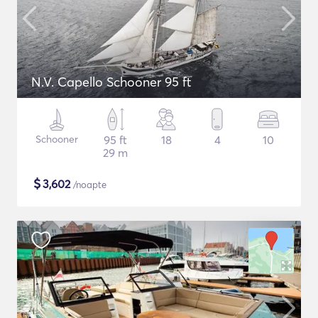
N.V. Capello Schooner 95 ft
Schooner
95 ft
18
4
10
29 m
$
3,602
/noapte