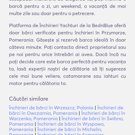
barcă pentru o zi, un weekend, o vacanță de mai
multe zile sau doar pentru o petrecere.
Platforma de Închirieri Yachturi de la BednBlue oferă
doar bărci verificate pentru închirieri în Przymorze,
Pomerania. Găsește și rezervă barca ideală în doar
câteva minute. Poți contacta direct proprietarul sau
pe noi pentru orice întrebări ai avea. Dacă încă nu
poți decide care este barca perfectă pentru vacanța
ta, lasă experții noștri de călătorie să îți sugereze
cele mai bune veliere, catamarane sau iahturi cu
motor pentru călătoria ta.
Căutări similare
Închirieri de bărci în Wrzeszcz, Polonia
|
Închirieri de
bărci în Owczarnia, Pomerania
|
Închirieri de bărci în
Warzenko, Pomerania
|
Închirieri de bărci în Świbno,
Pomerania
|
Închirieri de bărci în Wyspowo,
Pomerania
|
Închirieri de bărci în Michalin,
Pomerania
|
Închirieri de bărci în Somonino,