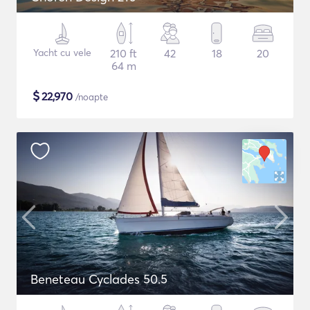
Yacht cu vele
210 ft
42
18
20
64 m
$
22,970
/noapte
Beneteau Cyclades 50.5