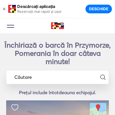
Descărcați aplicația
×
DESCHIDE
Rezervați mai rapid și ușor
Închiriază o barcă în Przymorze,
Pomerania în doar câteva
minute!
Căutare
Prețul include întotdeauna echipajul.