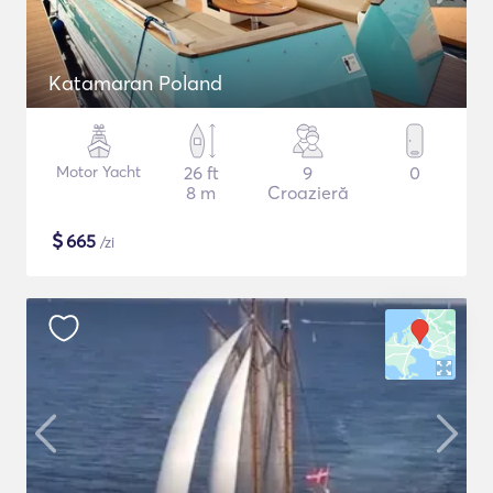
Katamaran Poland
Motor Yacht
26 ft
9
0
8 m
Croazieră
$
665
/zi