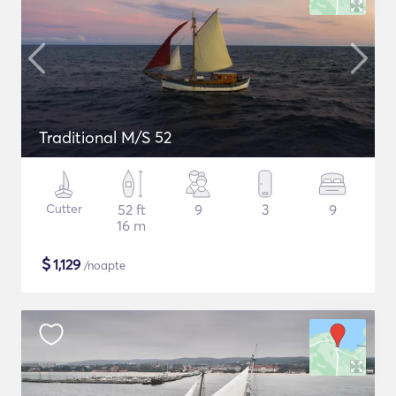
Traditional M/S 52
Cutter
52 ft
9
3
9
16 m
$
1,129
/noapte