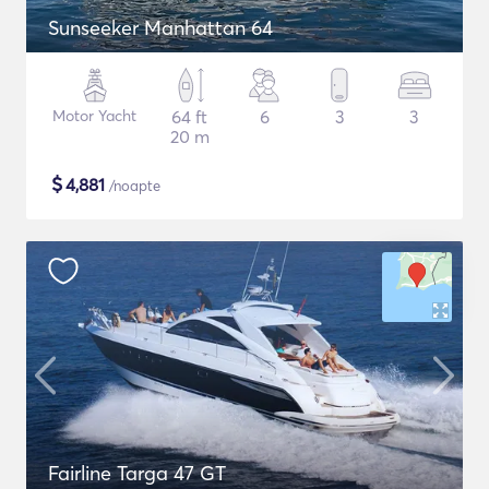
Sunseeker Manhattan 64
Motor Yacht
64 ft
6
3
3
20 m
$
4,881
/noapte
Fairline Targa 47 GT