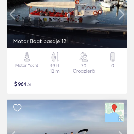
Motor Boat pasaje 12
Motor Yacht
39 ft
70
0
12 m
Croazieră
$
964
/zi