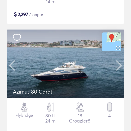
14 m
$
2,297
/noapte
Azimut 80 Carat
Flybridge
80 ft
18
4
24 m
Croazieră