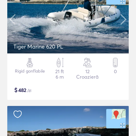
Tiger Marine 620 PL
Rigid gonflabile
21 ft
12
0
6 m
Croazieră
$
482
/zi