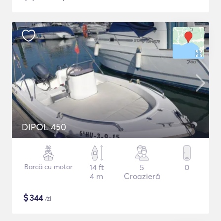
DIPOL 450
Barcă cu motor
14 ft
5
0
4 m
Croazieră
$
344
/zi