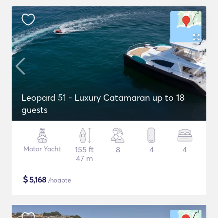
Leopard 51 - Luxury Catamaran up to 18
guests
Motor Yacht
155 ft
8
4
4
47 m
$
5,168
/noapte