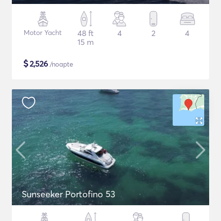
Motor Yacht
48 ft
4
2
4
15 m
$
2,526
/noapte
Sunseeker Portofino 53