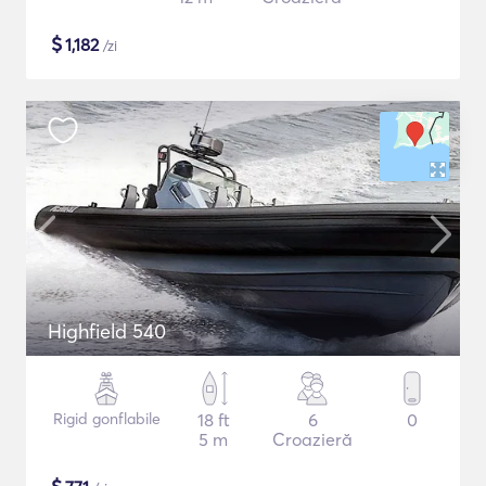
$
1,182
/zi
Highfield 540
Rigid gonflabile
18 ft
6
0
5 m
Croazieră