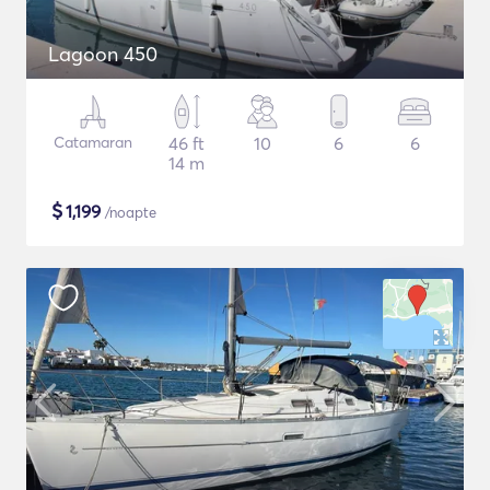
Lagoon 450
Catamaran
46 ft
10
6
6
14 m
$
1,199
/noapte