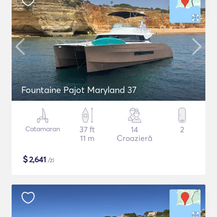
Fountaine Pajot Maryland 37
Catamaran
37 ft
14
2
11 m
Croazieră
$
2,641
/zi