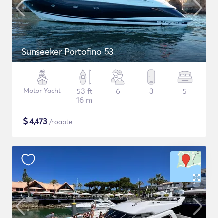
Sunseeker Portofino 53
Motor Yacht
53 ft
6
3
5
16 m
$
4,473
/noapte