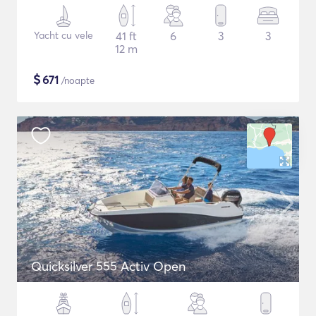
Yacht cu vele
41 ft
6
3
3
12 m
$
671
/noapte
Quicksilver 555 Activ Open