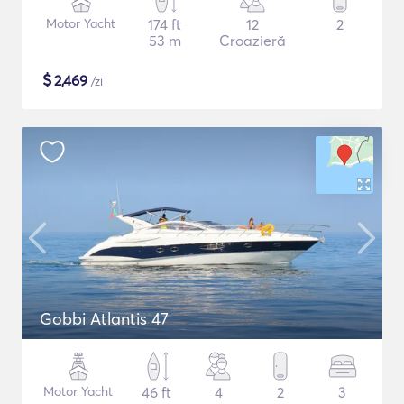
Motor Yacht
174 ft
12
2
53 m
Croazieră
$
2,469
/zi
Gobbi Atlantis 47
Motor Yacht
46 ft
4
2
3