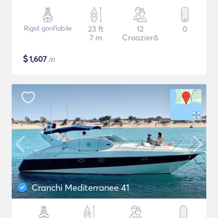
Rigid gonflabile
23 ft
12
0
7 m
Croazieră
$
1,607
/zi
Cranchi Mediterranee 41