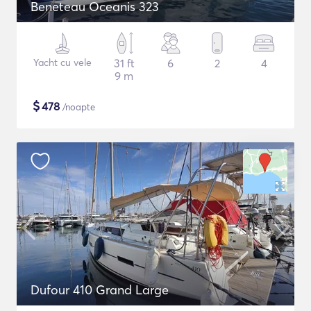
Beneteau Oceanis 323
Yacht cu vele
31 ft
6
2
4
9 m
$
478
/noapte
Dufour 410 Grand Large