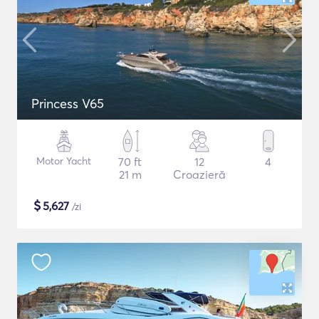
Princess V65
Motor Yacht
70 ft
12
4
21 m
Croazieră
$
5,627
/zi