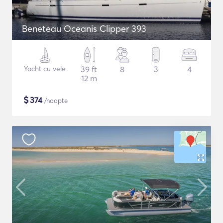
Beneteau Oceanis Clipper 393
Yacht cu vele
39 ft
8
3
4
12 m
$
374
/noapte