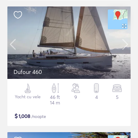
Dufour 460
Yacht cu vele
46 ft
9
4
5
14 m
$
1,008
/noapte