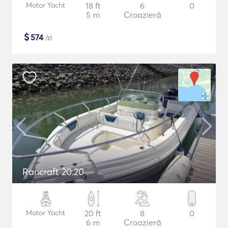
Motor Yacht
18 ft
6
0
5 m
Croazieră
$
574
/zi
Rancraft 20.20
Motor Yacht
20 ft
8
0
6 m
Croazieră