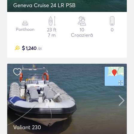
Geneva Cruise 24 LR PSB
Ponthoon
23 ft
10
0
7 m
Croazieră
$
1,240
/zi
Valiant 230