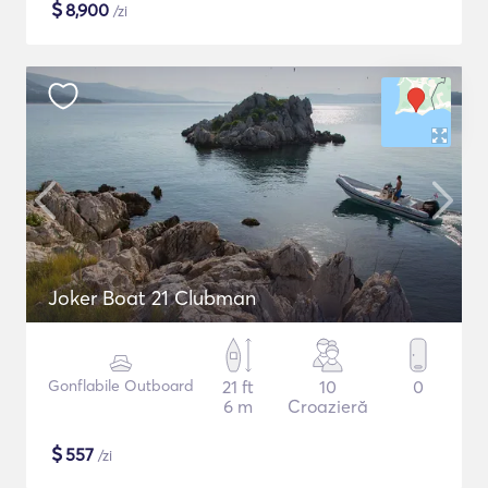
$
8,900
/zi
Joker Boat 21 Clubman
Gonflabile Outboard
21 ft
10
0
6 m
Croazieră
$
557
/zi