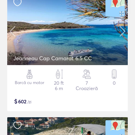
Jeanneau Cap Camarat 6.5 CC
Barcă cu motor
20 ft
7
0
6 m
Croazieră
$
602
/zi