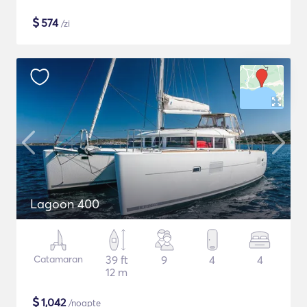
$
574
/zi
Lagoon 400
Catamaran
39 ft
9
4
4
12 m
$
1,042
/noapte