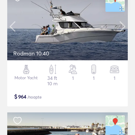
Rodman 10.40
Motor Yacht
34 ft
1
1
1
10 m
$
964
/noapte