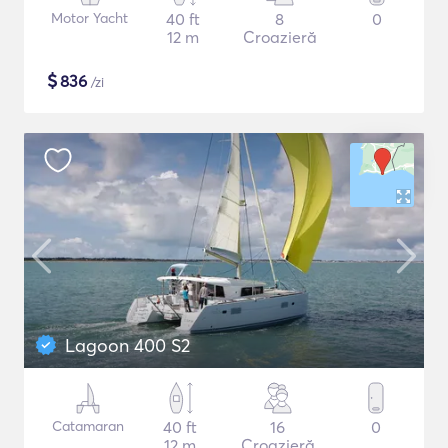
Motor Yacht
40 ft
8
0
12 m
Croazieră
$
836
/zi
Lagoon 400 S2
Catamaran
40 ft
16
0
12 m
Croazieră