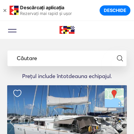
Descărcați aplicația
×
DESCHIDE
Rezervați mai rapid și ușor
Căutare
Prețul include întotdeauna echipajul.