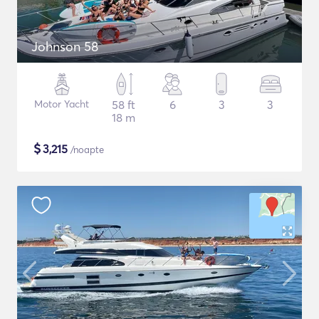
Johnson 58
Motor Yacht
58 ft
6
3
3
18 m
$
3,215
/noapte