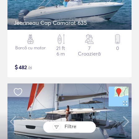
Jeanneau Cap Camarat 635
Barcă cu motor
21 ft
7
0
6 m
Croazieră
$
482
/zi
Filtre