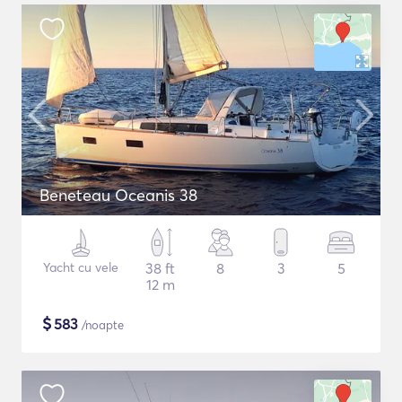
Beneteau Oceanis 38
Yacht cu vele
38 ft
8
3
5
12 m
$
583
/noapte