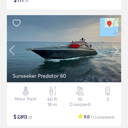
$
771
/zi
Sunseeker Predator 60
Motor Yacht
60 ft
10
3
18 m
Croazieră
$
2,813
5.0
/zi
(1
comentarii
)