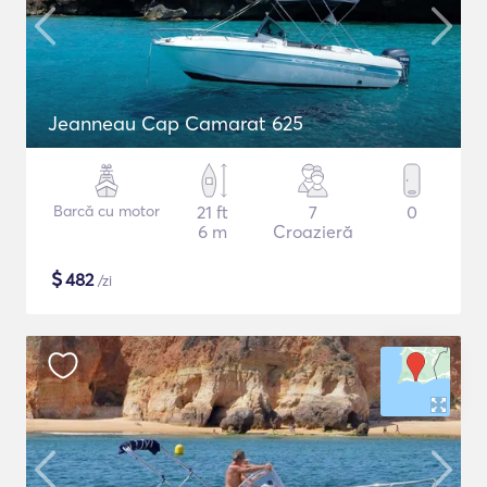
Jeanneau Cap Camarat 625
Barcă cu motor
21 ft
7
0
6 m
Croazieră
$
482
/zi