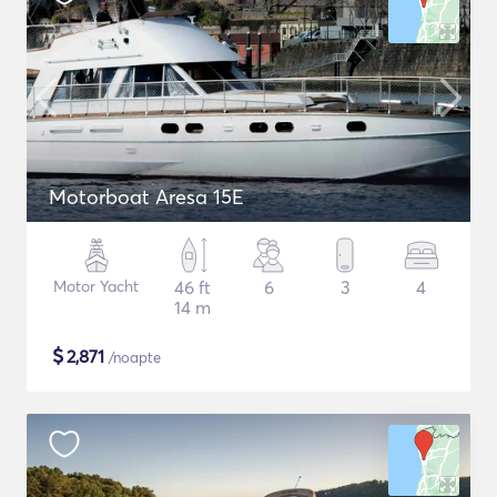
Motorboat Aresa 15E
Motor Yacht
46 ft
6
3
4
14 m
$
2,871
/noapte