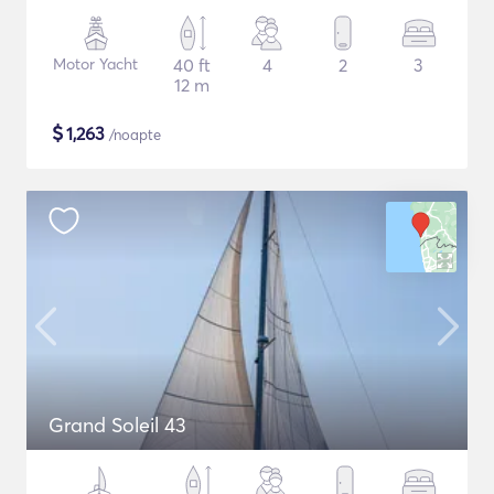
Motor Yacht
40 ft
4
2
3
12 m
$
1,263
/noapte
Grand Soleil 43