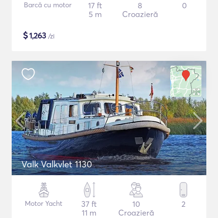
Barcă cu motor
17 ft
8
0
5 m
Croazieră
$
1,263
/zi
Valk Valkvlet 1130
Motor Yacht
37 ft
10
2
11 m
Croazieră