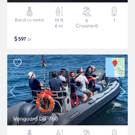
Barcă cu motor
19 ft
6
1
6 m
Croazieră
$
597
/zi
Vanguard DR-760