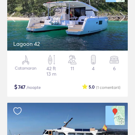
Lagoon 42
Catamaran
42 ft
11
4
6
13 m
$
747
5.0
/noapte
(1
comentarii
)