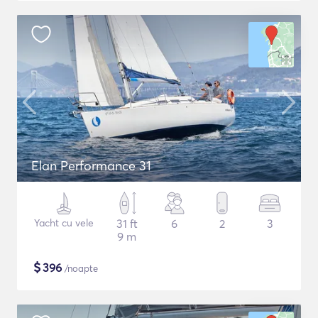
Elan Performance 31
Yacht cu vele
31 ft
6
2
3
9 m
$
396
/noapte