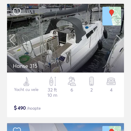
Hanse 315
Yacht cu vele
32 ft
6
2
4
10 m
$
490
/noapte