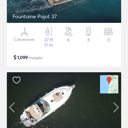
Fountaine Pajot 37
Catamaran
37 ft
6
3
3
11 m
$
1,099
/noapte