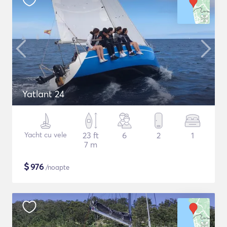
Yatlant 24
Yacht cu vele
23 ft
6
2
1
7 m
$
976
/noapte