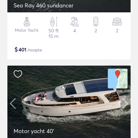
Sea Ray 460 sundancer
Motor Yacht
50 ft
4
2
2
15 m
$
401
/noapte
Motor yacht 40'