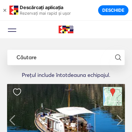
Descărcați aplicația
×
DESCHIDE
Rezervați mai rapid și ușor
Căutare
Prețul include întotdeauna echipajul.