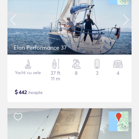
Elan Performance 37
Yacht cu vele
37 ft
8
3
4
11 m
$
442
/noapte