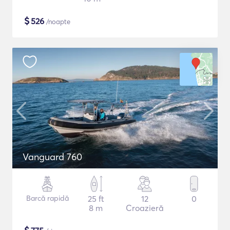
$
526
/noapte
Vanguard 760
Barcă rapidă
25 ft
12
0
8 m
Croazieră