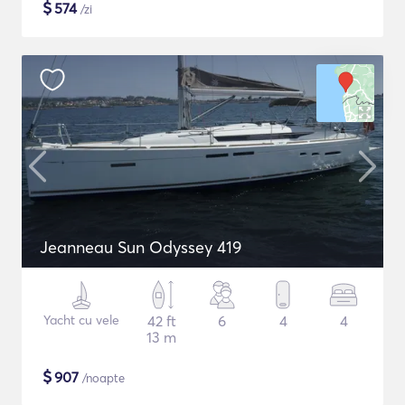
$
574
/zi
Jeanneau Sun Odyssey 419
Yacht cu vele
42 ft
6
4
4
13 m
$
907
/noapte