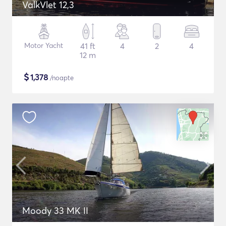
ValkVlet 12,3
Motor Yacht
41 ft
4
2
4
12 m
$
1,378
/noapte
Moody 33 MK II