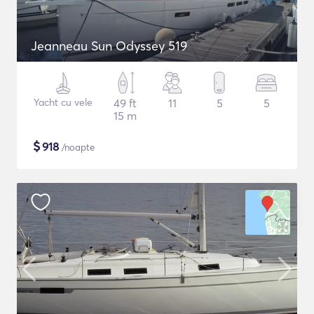
Jeanneau Sun Odyssey 519
Yacht cu vele
49 ft
11
5
5
15 m
$
918
/noapte