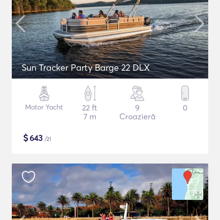
Sun Tracker Party Barge 22 DLX
Motor Yacht
22 ft
9
0
7 m
Croazieră
$
643
/zi