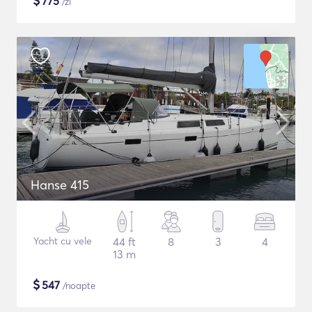
$
775
/zi
Hanse 415
Yacht cu vele
44 ft
8
3
4
13 m
$
547
/noapte