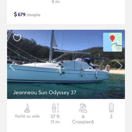
9 m
$
679
/noapte
Jeanneau Sun Odyssey 37
Yacht cu vele
37 ft
6
3
11 m
Croazieră