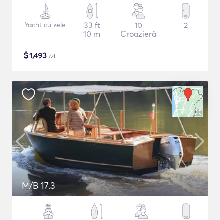
Yacht cu vele
33 ft
10
2
10 m
Croazieră
$
1,493
/zi
M/B 17.3