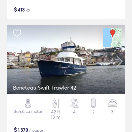
$
413
/zi
Beneteau Swift Trawler 42
Barcă cu motor
42 ft
4
2
3
13 m
$
1,378
/noapte