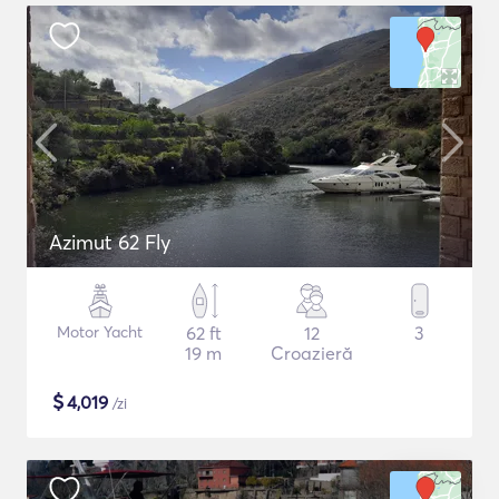
Azimut 62 Fly
Motor Yacht
62 ft
12
3
19 m
Croazieră
$
4,019
/zi