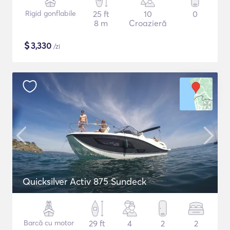
Rigid gonflabile
25 ft
10
0
8 m
Croazieră
$
3,330
/zi
Quicksilver Activ 875 Sundeck
Barcă cu motor
29 ft
4
2
2