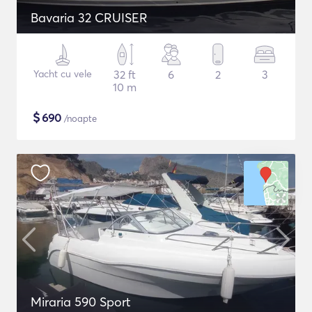
Bavaria 32 CRUISER
Yacht cu vele
32 ft
6
2
3
10 m
$
690
/noapte
Miraria 590 Sport