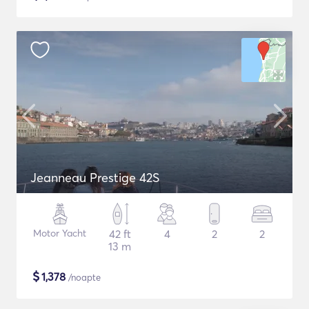
Jeanneau Prestige 42S
Motor Yacht
42 ft
4
2
2
13 m
$
1,378
/noapte