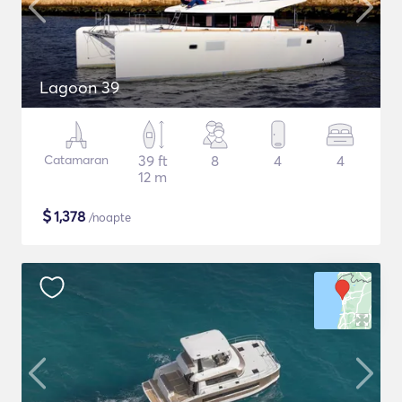
Lagoon 39
Catamaran
39 ft
8
4
4
12 m
$
1,378
/noapte