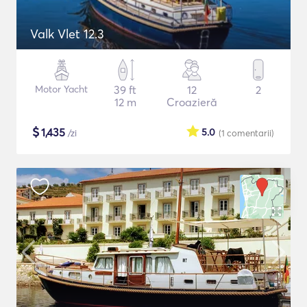
Valk Vlet 12.3
Motor Yacht
39 ft
12
2
12 m
Croazieră
$
1,435
5.0
/zi
(1
comentarii
)