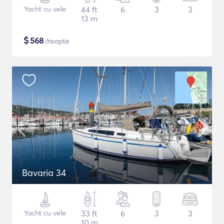
Yacht cu vele
44 ft
6
3
3
13 m
$
568
/noapte
Bavaria 34
Yacht cu vele
33 ft
6
3
3
10 m