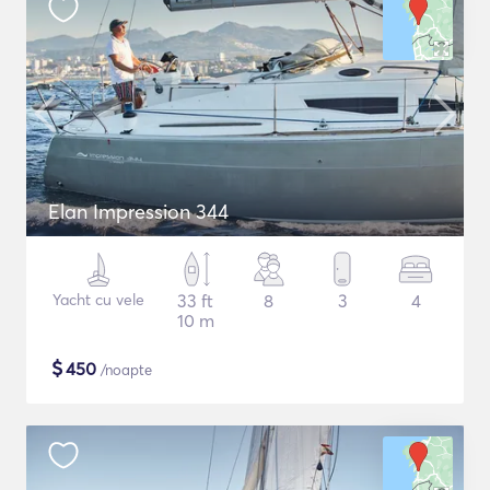
Elan Impression 344
Yacht cu vele
33 ft
8
3
4
10 m
$
450
/noapte