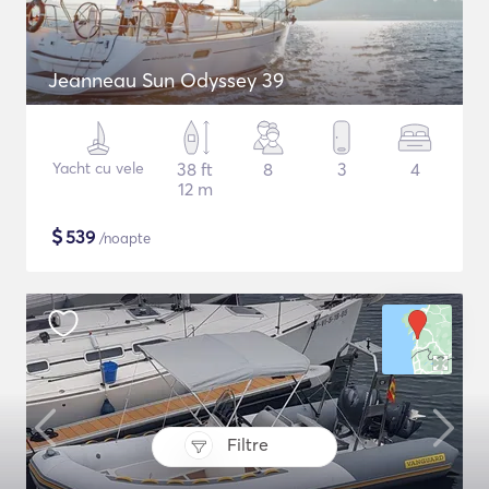
Jeanneau Sun Odyssey 39
Yacht cu vele
38 ft
8
3
4
12 m
$
539
/noapte
Filtre