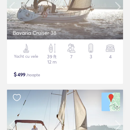
Bavaria Cruiser 38
Yacht cu vele
39 ft
7
3
4
12 m
$
499
/noapte