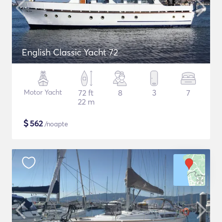
English Classic Yacht 72
Motor Yacht
72 ft
8
3
7
22 m
$
562
/noapte