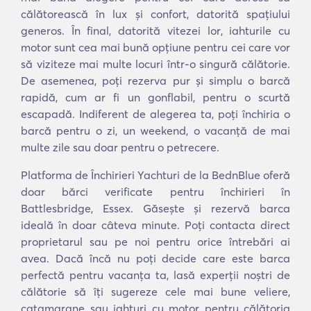
călătorească în lux și confort, datorită spațiului
generos. În final, datorită vitezei lor, iahturile cu
motor sunt cea mai bună opțiune pentru cei care vor
să viziteze mai multe locuri într-o singură călătorie.
De asemenea, poți rezerva pur și simplu o barcă
rapidă, cum ar fi un gonflabil, pentru o scurtă
escapadă. Indiferent de alegerea ta, poți închiria o
barcă pentru o zi, un weekend, o vacanță de mai
multe zile sau doar pentru o petrecere.
Platforma de Închirieri Yachturi de la BednBlue oferă
doar bărci verificate pentru închirieri în
Battlesbridge, Essex. Găsește și rezervă barca
ideală în doar câteva minute. Poți contacta direct
proprietarul sau pe noi pentru orice întrebări ai
avea. Dacă încă nu poți decide care este barca
perfectă pentru vacanța ta, lasă experții noștri de
călătorie să îți sugereze cele mai bune veliere,
catamarane sau iahturi cu motor pentru călătoria