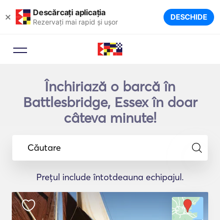
Descărcați aplicația
×
DESCHIDE
Rezervați mai rapid și ușor
Închiriază o barcă în
Battlesbridge, Essex în doar
câteva minute!
Căutare
Prețul include întotdeauna echipajul.