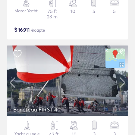
Motor Yacht
75 ft
10
5
5
23 m
$
16,911
/noapte
Beneteau FIRST 40
Yacht cu vele
42 ft
10
3
3