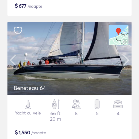
$
677
/noapte
Beneteau 64
Yacht cu vele
66 ft
8
5
4
20 m
$
1,550
/noapte