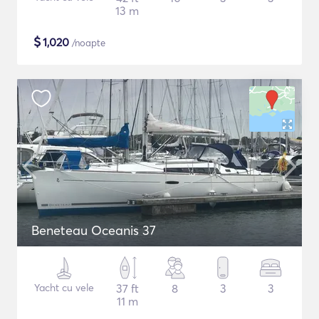
13 m
$
1,020
/noapte
Beneteau Oceanis 37
Yacht cu vele
37 ft
8
3
3
11 m