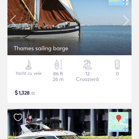
Thames sailing barge
Yacht cu vele
86 ft
12
0
26 m
Croazieră
$
1,328
/zi