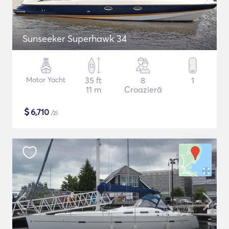
Sunseeker Superhawk 34
Motor Yacht
35 ft
8
1
11 m
Croazieră
$
6,710
/zi