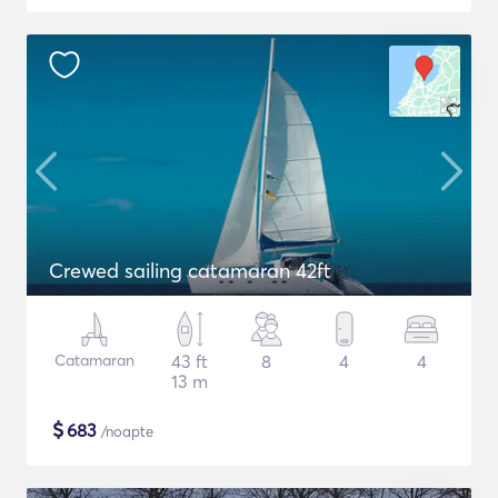
Crewed sailing catamaran 42ft
Catamaran
43 ft
8
4
4
13 m
$
683
/noapte