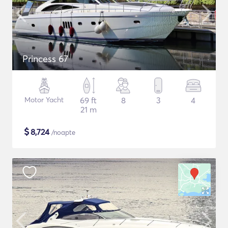
Princess 67
Motor Yacht
69 ft
8
3
4
21 m
$
8,724
/noapte