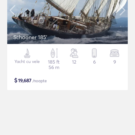
Schooner 185'
Yacht cu vele
185 ft
12
6
9
56 m
$
19,687
/noapte