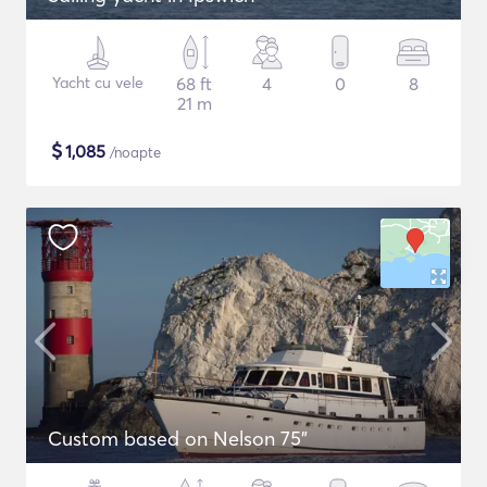
Yacht cu vele
68 ft
4
0
8
21 m
$
1,085
/noapte
Custom based on Nelson 75"