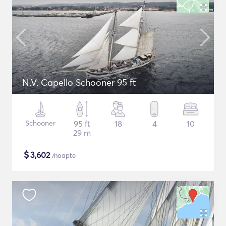
N.V. Capello Schooner 95 ft
Schooner
95 ft
18
4
10
29 m
$
3,602
/noapte