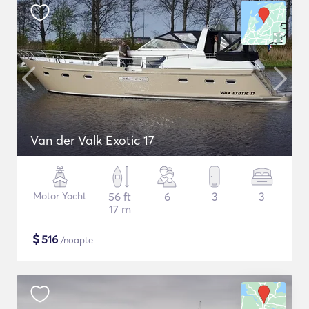
Van der Valk Exotic 17
Motor Yacht
56 ft
6
3
3
17 m
$
516
/noapte