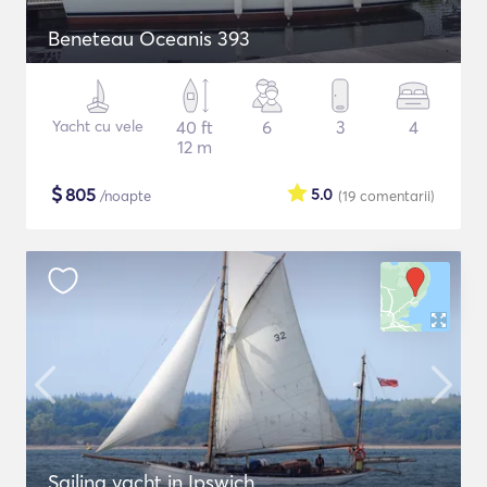
Beneteau Oceanis 393
Yacht cu vele
40 ft
6
3
4
12 m
$
805
5.0
/noapte
(19
comentarii
)
Sailing yacht in Ipswich