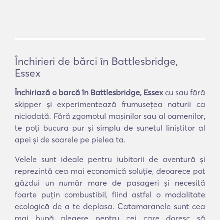
Închirieri de bărci în Battlesbridge,
Essex
Închiriază o barcă în Battlesbridge, Essex
cu sau fără
skipper și experimentează frumusețea naturii ca
niciodată. Fără zgomotul mașinilor sau al oamenilor,
te poți bucura pur și simplu de sunetul liniștitor al
apei și de soarele pe pielea ta.
Velele sunt ideale pentru iubitorii de aventură și
reprezintă cea mai economică soluție, deoarece pot
găzdui un număr mare de pasageri și necesită
foarte puțin combustibil, fiind astfel o modalitate
ecologică de a te deplasa. Catamaranele sunt cea
mai bună alegere pentru cei care doresc să