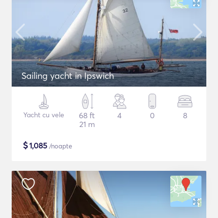
Sailing yacht in Ipswich
Yacht cu vele
68 ft
4
0
8
21 m
$
1,085
/noapte