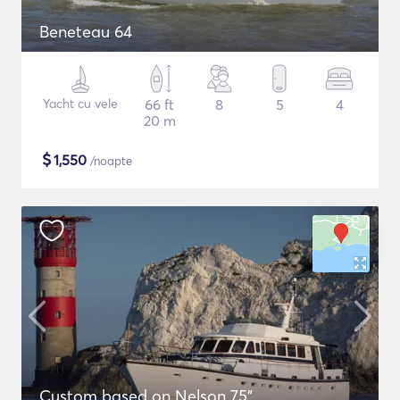
Beneteau 64
Yacht cu vele
66 ft
8
5
4
20 m
$
1,550
/noapte
Custom based on Nelson 75"