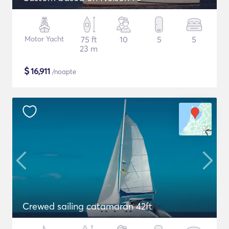
Motor Yacht
75 ft
10
5
5
23 m
$
16,911
/noapte
Crewed sailing catamaran 42ft