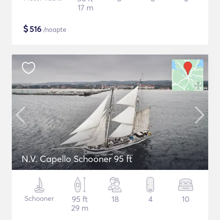
17 m
$
516
/noapte
N.V. Capello Schooner 95 ft
Schooner
95 ft
18
4
10
29 m