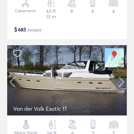
Catamaran
43 ft
8
4
4
13 m
$
683
/noapte
Van der Valk Exotic 17
Motor Yacht
56 ft
6
3
3