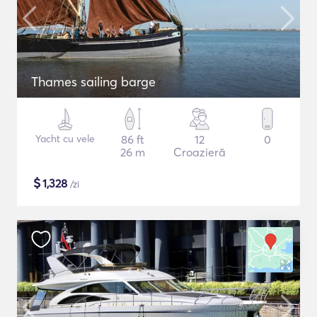
Thames sailing barge
Yacht cu vele
86 ft
12
0
26 m
Croazieră
$
1,328
/zi