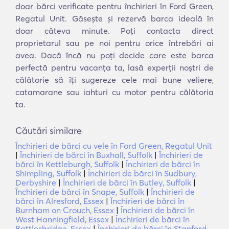
doar bărci verificate pentru închirieri în Ford Green,
Regatul Unit. Găsește și rezervă barca ideală în
doar câteva minute. Poți contacta direct
proprietarul sau pe noi pentru orice întrebări ai
avea. Dacă încă nu poți decide care este barca
perfectă pentru vacanța ta, lasă experții noștri de
călătorie să îți sugereze cele mai bune veliere,
catamarane sau iahturi cu motor pentru călătoria
ta.
Căutări similare
Închirieri de bărci cu vele în Ford Green, Regatul Unit
|
Închirieri de bărci în Buxhall, Suffolk
|
Închirieri de
bărci în Kettleburgh, Suffolk
|
Închirieri de bărci în
Shimpling, Suffolk
|
Închirieri de bărci în Sudbury,
Derbyshire
|
Închirieri de bărci în Butley, Suffolk
|
Închirieri de bărci în Snape, Suffolk
|
Închirieri de
bărci în Alresford, Essex
|
Închirieri de bărci în
Burnham on Crouch, Essex
|
Închirieri de bărci în
West Hanningfield, Essex
|
Închirieri de bărci în
Battlesbridge, Essex
|
Închirieri de bărci în Stanford