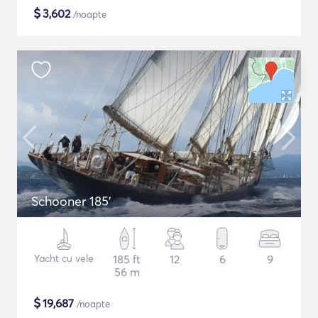
$
3,602
/noapte
Schooner 185'
Yacht cu vele
185 ft
12
6
9
56 m
$
19,687
/noapte