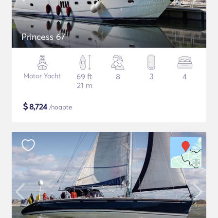
Princess 67
Motor Yacht
69 ft
8
3
4
21 m
$
8,724
/noapte