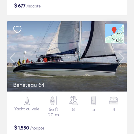
$
677
/noapte
Beneteau 64
Yacht cu vele
66 ft
8
5
4
20 m
$
1,550
/noapte