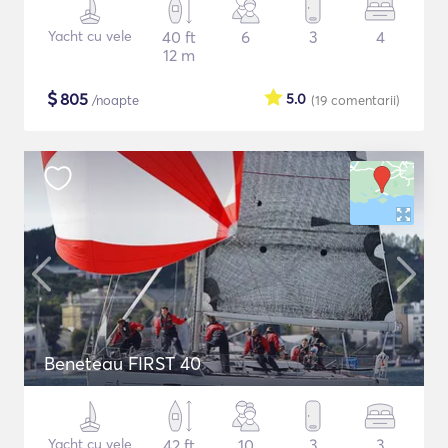
Yacht cu vele
40 ft
6
3
4
12 m
$
805
5.0
/noapte
(19
comentarii
)
Beneteau FIRST 40
Yacht cu vele
42 ft
10
3
3