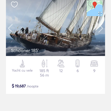
Schooner 185'
Yacht cu vele
185 ft
12
6
9
56 m
$
19,687
/noapte