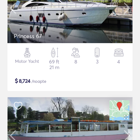
Princess 67
Motor Yacht
69 ft
8
3
4
21 m
$
8,724
/noapte