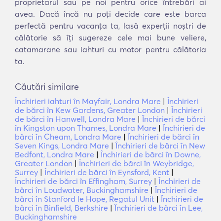
proprietarul sau pe noi pentru orice întrebări ai
avea. Dacă încă nu poți decide care este barca
perfectă pentru vacanța ta, lasă experții noștri de
călătorie să îți sugereze cele mai bune veliere,
catamarane sau iahturi cu motor pentru călătoria
ta.
Căutări similare
Închirieri iahturi în Mayfair, Londra Mare
|
Închirieri
de bărci în Kew Gardens, Greater London
|
Închirieri
de bărci în Hanwell, Londra Mare
|
Închirieri de bărci
în Kingston upon Thames, Londra Mare
|
Închirieri de
bărci în Cheam, Londra Mare
|
Închirieri de bărci în
Seven Kings, Londra Mare
|
Închirieri de bărci în New
Bedfont, Londra Mare
|
Închirieri de bărci în Downe,
Greater London
|
Închirieri de bărci în Weybridge,
Surrey
|
Închirieri de bărci în Eynsford, Kent
|
Închirieri de bărci în Effingham, Surrey
|
Închirieri de
bărci în Loudwater, Buckinghamshire
|
Închirieri de
bărci în Stanford le Hope, Regatul Unit
|
Închirieri de
bărci în Binfield, Berkshire
|
Închirieri de bărci în Lee,
Buckinghamshire