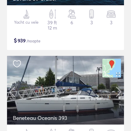
Yacht cu vele
39 ft
6
3
3
12 m
$
939
/noapte
Beneteau Oceanis 393