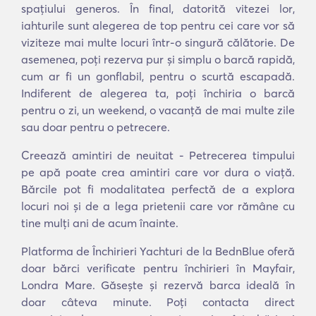
spațiului generos. În final, datorită vitezei lor,
iahturile sunt alegerea de top pentru cei care vor să
viziteze mai multe locuri într-o singură călătorie. De
asemenea, poți rezerva pur și simplu o barcă rapidă,
cum ar fi un gonflabil, pentru o scurtă escapadă.
Indiferent de alegerea ta, poți închiria o barcă
pentru o zi, un weekend, o vacanță de mai multe zile
sau doar pentru o petrecere.
Creează amintiri de neuitat - Petrecerea timpului
pe apă poate crea amintiri care vor dura o viață.
Bărcile pot fi modalitatea perfectă de a explora
locuri noi și de a lega prietenii care vor rămâne cu
tine mulți ani de acum înainte.
Platforma de Închirieri Yachturi de la BednBlue oferă
doar bărci verificate pentru închirieri în Mayfair,
Londra Mare. Găsește și rezervă barca ideală în
doar câteva minute. Poți contacta direct