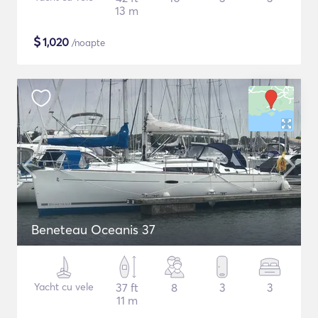
13 m
$
1,020
/noapte
Beneteau Oceanis 37
Yacht cu vele
37 ft
8
3
3
11 m