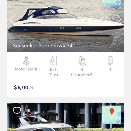
Sunseeker Superhawk 34
Motor Yacht
35 ft
8
1
11 m
Croazieră
$
6,710
/zi