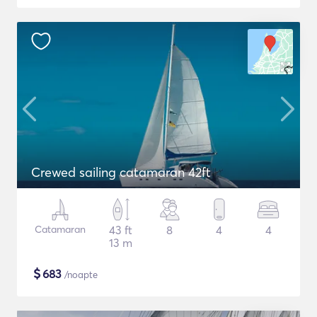
Crewed sailing catamaran 42ft
Catamaran
43 ft
8
4
4
13 m
$
683
/noapte