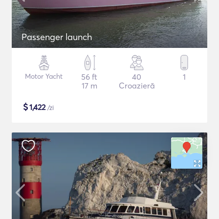
Passenger launch
Motor Yacht
56 ft
40
1
17 m
Croazieră
$
1,422
/zi