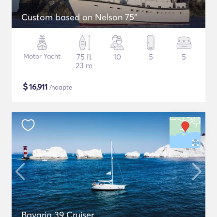
Custom based on Nelson 75"
Motor Yacht
75 ft
10
5
5
23 m
$
16,911
/noapte
Bavaria 39 Cruiser