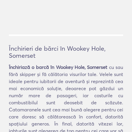
Închirieri de bărci în Wookey Hole,
Somerset
Închiriază o barcă în Wookey Hole, Somerset
cu sau
fără skipper și fă călătoria visurilor tale. Velele sunt
ideale pentru iubitorii de aventură și reprezintă cea
mai economică soluție, deoarece pot găzdui un
număr mare de pasageri, iar costurile cu
combustibilul sunt deosebit de scăzute.
Catamaranele sunt cea mai bună alegere pentru cei
care doresc să călătorească în confort, datorită
spațiului generos. În final, datorită vitezei lor,
iahturile sunt alegerea de top pentru cei care vor să