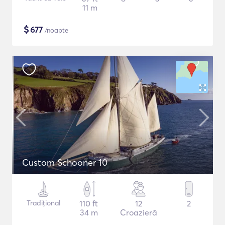
11 m
$
677
/noapte
Custom Schooner 10
Tradițional
110 ft
12
2
34 m
Croazieră