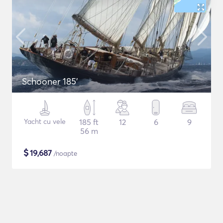
Schooner 185'
Yacht cu vele
185 ft
12
6
9
56 m
$
19,687
/noapte