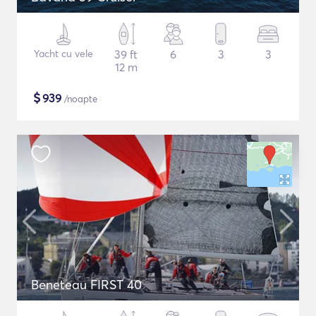
Yacht cu vele
39 ft
6
3
3
12 m
$
939
/noapte
Beneteau FIRST 40