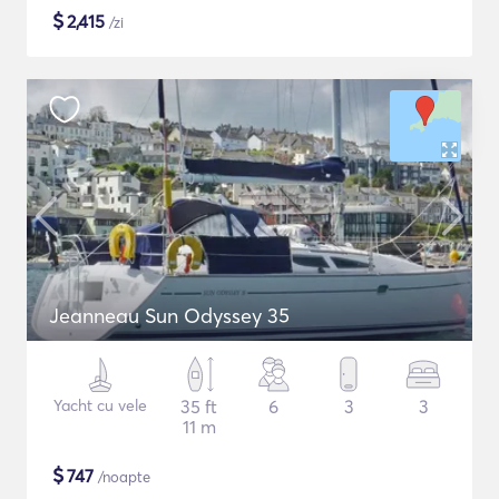
$
2,415
/zi
Jeanneau Sun Odyssey 35
Yacht cu vele
35 ft
6
3
3
11 m
$
747
/noapte