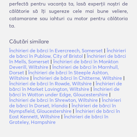
perfectă pentru vacanța ta, lasă experții noștri de
călătorie să îți sugereze cele mai bune veliere,
catamarane sau iahturi cu motor pentru călătoria
ta.
Căutări similare
Închirieri de bărci în Evercreech, Somerset
|
Închirieri
de bărci în Publow, City of Bristol
|
Închirieri de bărci
în Mells, Somerset
|
Închirieri de bărci în Monkton
Deverill, Wiltshire
|
Închirieri de bărci în Marnhull,
Dorset
|
Închirieri de bărci în Steeple Ashton,
Wiltshire
|
Închirieri de bărci în Chitterne, Wiltshire
|
Închirieri de bărci în Rowde, Wiltshire
|
Închirieri de
bărci în Market Lavington, Wiltshire
|
Închirieri de
bărci în Wotton under Edge, Gloucestershire
|
Închirieri de bărci în Shrewton, Wiltshire
|
Închirieri
de bărci în Dorset, Irlanda
|
Închirieri de bărci în
Nympsfield, Gloucestershire
|
Închirieri de bărci în
East Kennett, Wiltshire
|
Închirieri de bărci în
Grateley, Hampshire