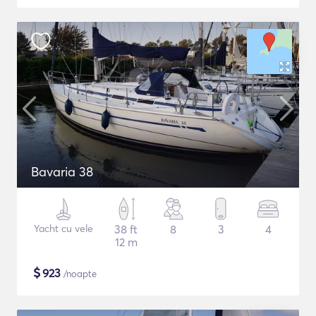
Bavaria 38
Yacht cu vele
38 ft
8
3
4
12 m
$
923
/noapte