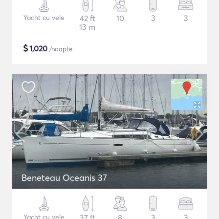
Yacht cu vele
42 ft
10
3
3
13 m
$
1,020
/noapte
Beneteau Oceanis 37
Yacht cu vele
37 ft
8
3
3