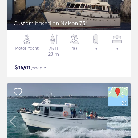
Custom based on Nelson 75"
Motor Yacht
75 ft
10
5
5
23 m
$
16,911
/noapte