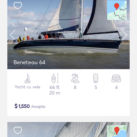
Beneteau 64
Yacht cu vele
66 ft
8
5
4
20 m
$
1,550
/noapte