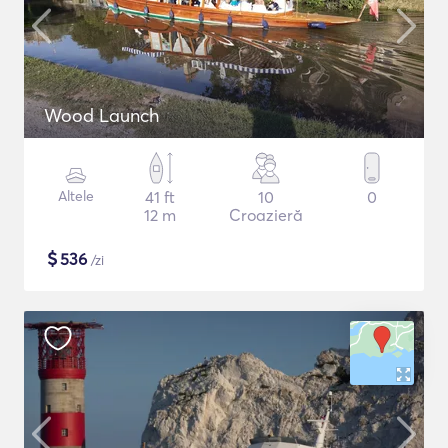
Wood Launch
Altele
41 ft
10
0
12 m
Croazieră
$
536
/zi