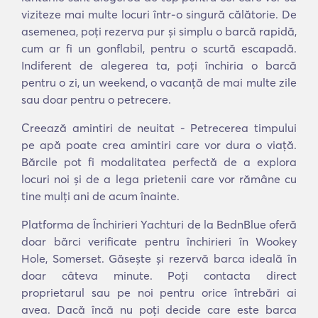
viziteze mai multe locuri într-o singură călătorie. De
asemenea, poți rezerva pur și simplu o barcă rapidă,
cum ar fi un gonflabil, pentru o scurtă escapadă.
Indiferent de alegerea ta, poți închiria o barcă
pentru o zi, un weekend, o vacanță de mai multe zile
sau doar pentru o petrecere.
Creează amintiri de neuitat - Petrecerea timpului
pe apă poate crea amintiri care vor dura o viață.
Bărcile pot fi modalitatea perfectă de a explora
locuri noi și de a lega prietenii care vor rămâne cu
tine mulți ani de acum înainte.
Platforma de Închirieri Yachturi de la BednBlue oferă
doar bărci verificate pentru închirieri în Wookey
Hole, Somerset. Găsește și rezervă barca ideală în
doar câteva minute. Poți contacta direct
proprietarul sau pe noi pentru orice întrebări ai
avea. Dacă încă nu poți decide care este barca