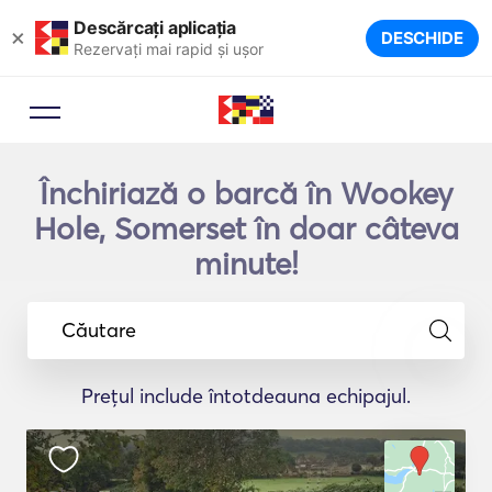
Descărcați aplicația
×
DESCHIDE
Rezervați mai rapid și ușor
Închiriază o barcă în Wookey
Hole, Somerset în doar câteva
minute!
Căutare
Prețul include întotdeauna echipajul.