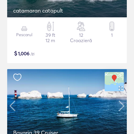
catamaran catapult
Pescarul
39 ft
12
1
12 m
Croazieră
$
1,006
/zi
Bavaria 39 Cruiser