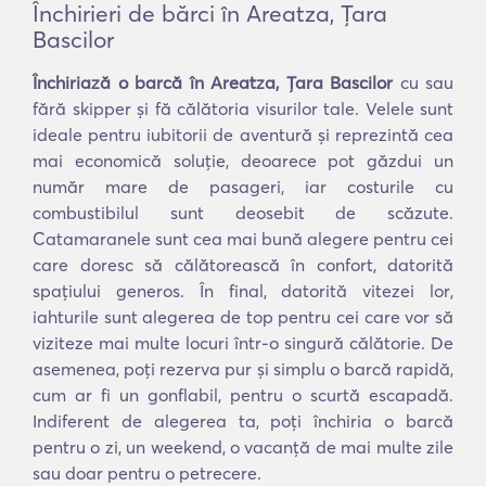
Închirieri de bărci în Areatza, Ţara
Bascilor
Închiriază o barcă în Areatza, Ţara Bascilor
cu sau
fără skipper și fă călătoria visurilor tale. Velele sunt
ideale pentru iubitorii de aventură și reprezintă cea
mai economică soluție, deoarece pot găzdui un
număr mare de pasageri, iar costurile cu
combustibilul sunt deosebit de scăzute.
Catamaranele sunt cea mai bună alegere pentru cei
care doresc să călătorească în confort, datorită
spațiului generos. În final, datorită vitezei lor,
iahturile sunt alegerea de top pentru cei care vor să
viziteze mai multe locuri într-o singură călătorie. De
asemenea, poți rezerva pur și simplu o barcă rapidă,
cum ar fi un gonflabil, pentru o scurtă escapadă.
Indiferent de alegerea ta, poți închiria o barcă
pentru o zi, un weekend, o vacanță de mai multe zile
sau doar pentru o petrecere.