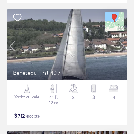
Beneteau First 40.7
Yacht cu vele
41 ft
8
3
4
12 m
$
712
/noapte