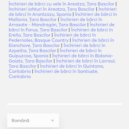
Închirieri de bărci cu vele în Areatza, Ţara Bascilor
|
Închirieri iahturi în Areatza, Ţara Bascilor
|
Închirieri
de bărci în Arantzazu, Spania
|
Închirieri de bărci în
Mallavia, Ţara Bascilor
|
Închirieri de bărci în
Arrasate - Mondragón, Ţara Bascilor
|
Închirieri de
bărci în Forua, Ţara Bascilor
|
Închirieri de bărci în
Ereño, Ţara Bascilor
|
Închirieri de bărci în
Pedernales, Basque Country
|
Închirieri de bărci în
Elanchove, Ţara Bascilor
|
Închirieri de bărci în
Azpeitia, Ţara Bascilor
|
Închirieri de bărci în
Guipuzcoa, Spania
|
Închirieri de bărci în Bidania-
Goiatz, Ţara Bascilor
|
Închirieri de bărci în Larraul,
Ţara Bascilor
|
Închirieri de bărci în Quintana,
Cantabria
|
Închirieri de bărci în Santiuste,
Cantabria