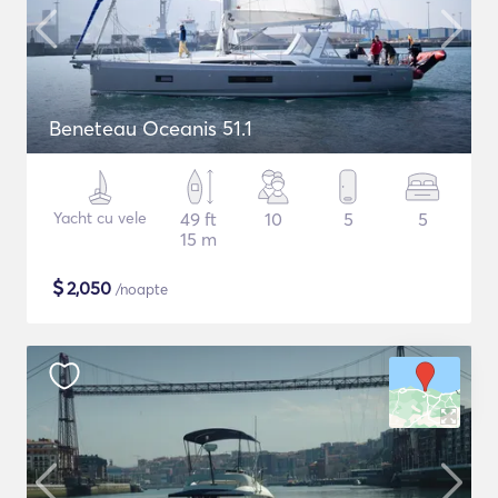
Beneteau Oceanis 51.1
Yacht cu vele
49 ft
10
5
5
15 m
$
2,050
/noapte