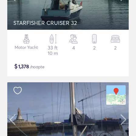
STARFISHER CRUISER 32
Motor Yacht
33 ft
4
2
2
10 m
$
1,378
/noapte