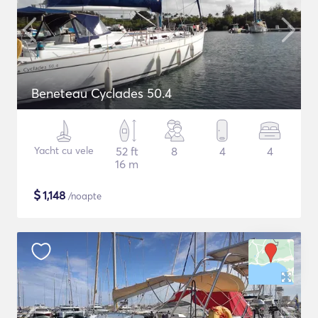
Beneteau Cyclades 50.4
Yacht cu vele
52 ft
8
4
4
16 m
$
1,148
/noapte