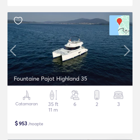
Fountaine Pajot Highland 35
Catamaran
35 ft
6
2
3
11 m
$
953
/noapte