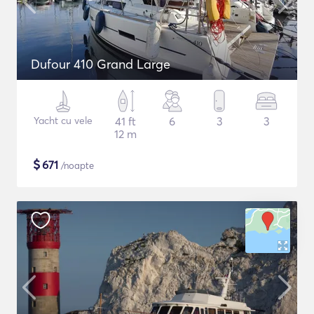
Dufour 410 Grand Large
Yacht cu vele
41 ft
6
3
3
12 m
$
671
/noapte