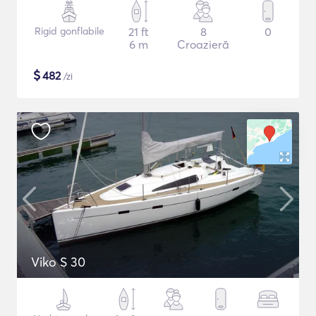
Rigid gonflabile
21 ft
8
0
6 m
Croazieră
$
482
/zi
Viko S 30