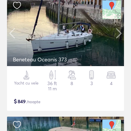
Beneteau Oceanis 373
Yacht cu vele
36 ft
8
3
4
11 m
$
849
/noapte