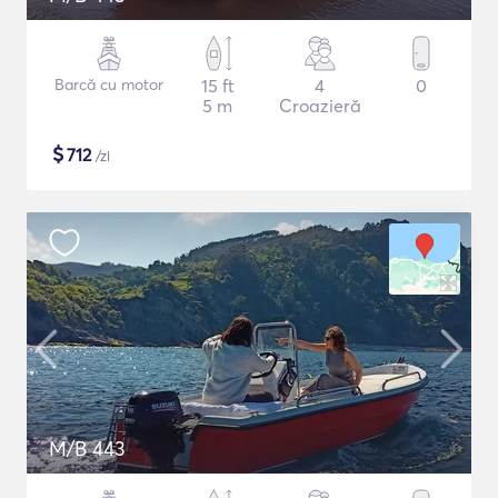
Barcă cu motor
15 ft
4
0
5 m
Croazieră
$
712
/zi
M/B 443