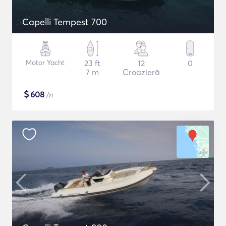
Capelli Tempest 700
Motor Yacht
23 ft
12
0
7 m
Croazieră
$
608
/zi