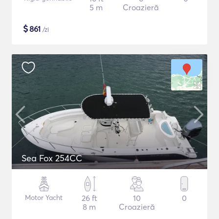
5 m
Croazieră
$
861
/zi
Sea Fox 254CC
Motor Yacht
26 ft
10
0
8 m
Croazieră