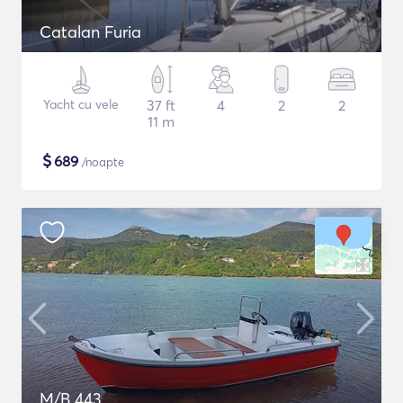
Catalan Furia
Yacht cu vele
37 ft
4
2
2
11 m
$
689
/noapte
M/B 443