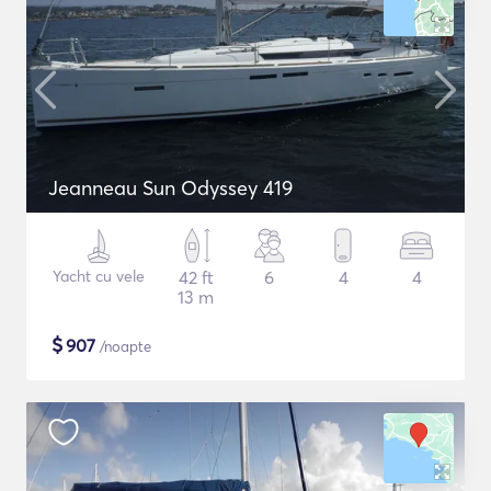
Jeanneau Sun Odyssey 419
Yacht cu vele
42 ft
6
4
4
13 m
$
907
/noapte