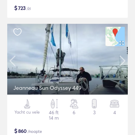
$
723
/zi
Jeanneau Sun Odyssey 449
Yacht cu vele
46 ft
6
3
4
14 m
$
860
/noapte