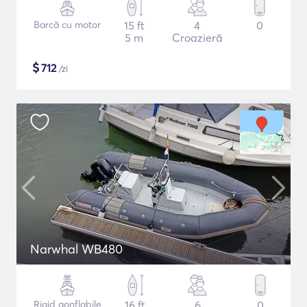
Barcă cu motor
15 ft
4
0
5 m
Croazieră
$
712
/zi
Narwhal WB480
Rigid gonflabile
16 ft
6
0