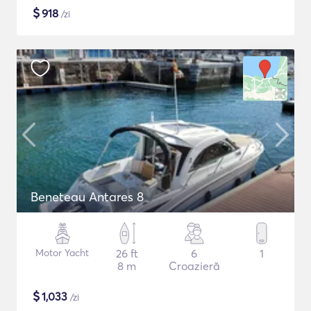
$
918
/zi
Beneteau Antares 8
Motor Yacht
26 ft
6
1
8 m
Croazieră
$
1,033
/zi