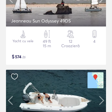
Jeanneau Sun Odyssey 49DS
Yacht cu vele
49 ft
12
4
15 m
Croazieră
$
574
/zi