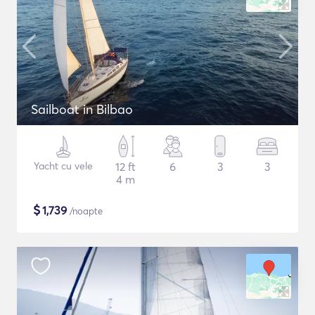
Sailboat in Bilbao
Yacht cu vele
12 ft
6
3
3
4 m
$
1,739
/noapte