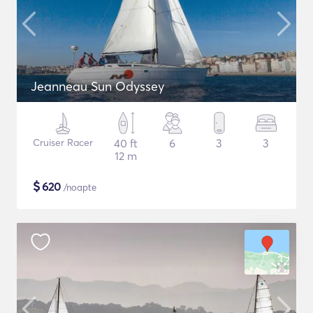
Jeanneau Sun Odyssey
Cruiser Racer
40 ft
6
3
3
12 m
$
620
/noapte