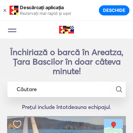
Descărcați aplicația
×
DESCHIDE
Rezervați mai rapid și ușor
Închiriază o barcă în Areatza,
Ţara Bascilor în doar câteva
minute!
Căutare
Prețul include întotdeauna echipajul.