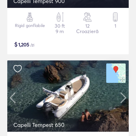
Capelli Tempest 900
Rigid gonflabile
30 ft
12
1
9 m
Croazieră
$
1,205
/zi
Capelli Tempest 650