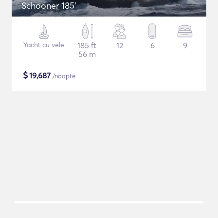
Schooner 185'
Yacht cu vele
185 ft
12
6
9
56 m
$
19,687
/noapte