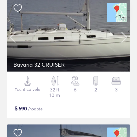
Bavaria 32 CRUISER
Yacht cu vele
32 ft
6
2
3
10 m
$
690
/noapte