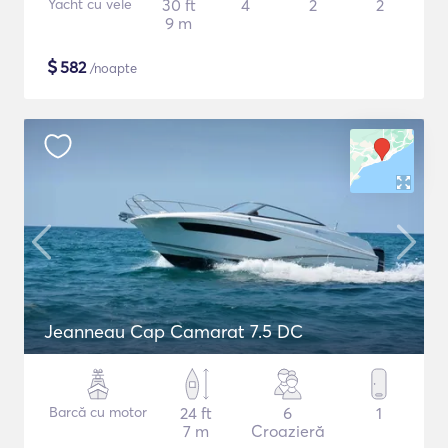
Yacht cu vele
30 ft
4
2
2
9 m
$
582
/noapte
Jeanneau Cap Camarat 7.5 DC
Barcă cu motor
24 ft
6
1
7 m
Croazieră