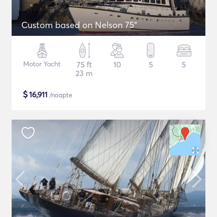
Custom based on Nelson 75"
Motor Yacht
75 ft
10
5
5
23 m
$
16,911
/noapte