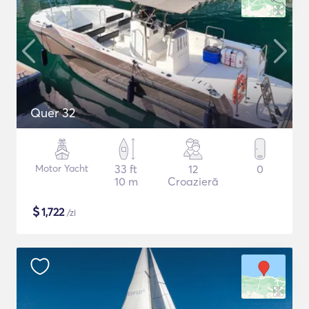
Quer 32
Motor Yacht
33 ft
12
0
10 m
Croazieră
$
1,722
/zi