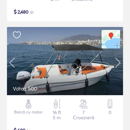
$
2,480
/zi
Voraz 500
Barcă cu motor
16 ft
7
0
5 m
Croazieră