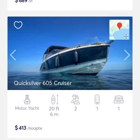
$
689
/zi
Quicksilver 605 Cruiser
Motor Yacht
20 ft
2
1
1
6 m
$
413
/noapte