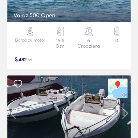
Voraz 500 Open
Barcă cu motor
15 ft
6
0
5 m
Croazieră
$
482
/zi