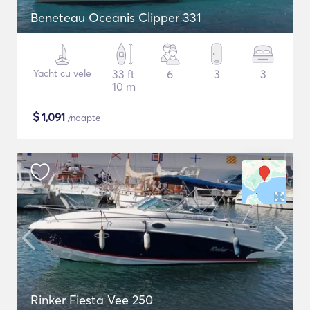
Beneteau Oceanis Clipper 331
Yacht cu vele
33 ft
6
3
3
10 m
$
1,091
/noapte
Rinker Fiesta Vee 250