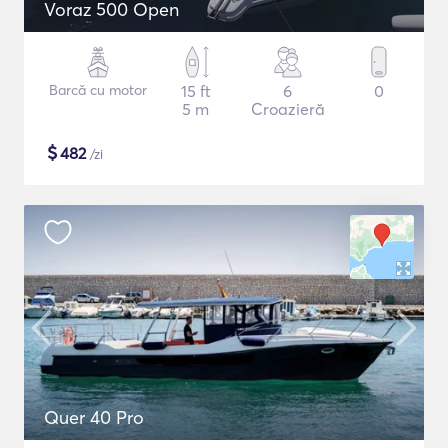
Voraz 500 Open
Barcă cu motor
15 ft
6
0
5 m
Croazieră
$
482
/zi
Quer 40 Pro