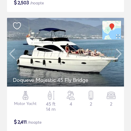
$
2,503
/noapte
Doqueve Majestic 45 Fly Bridge
Motor Yacht
45 ft
4
2
2
14 m
$
2,411
/noapte