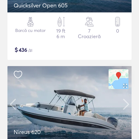
Quicksilver Open 605
Barcă cu motor
19 ft
7
0
6 m
Croazieră
$
436
/zi
Nireus 620