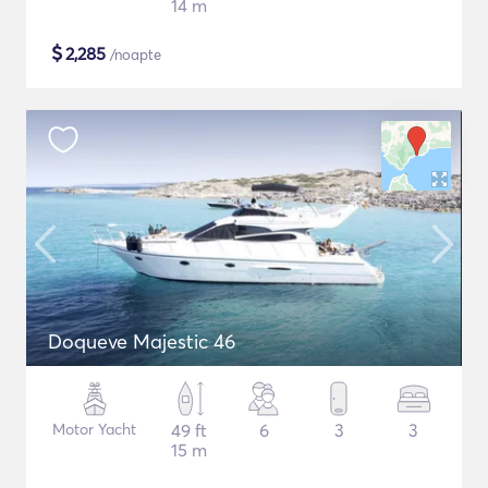
14 m
$
2,285
/noapte
Doqueve Majestic 46
Motor Yacht
49 ft
6
3
3
15 m