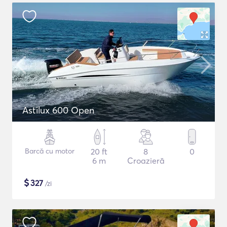
Astilux 600 Open
Barcă cu motor
20 ft
8
0
6 m
Croazieră
$
327
/zi