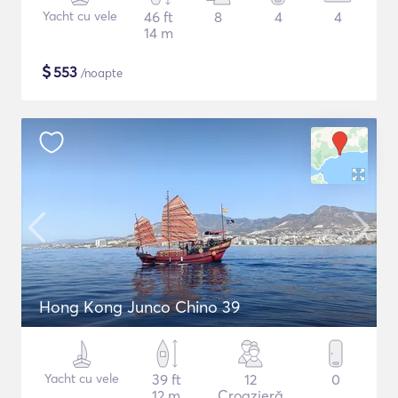
Yacht cu vele
46 ft
8
4
4
14 m
$
553
/noapte
Hong Kong Junco Chino 39
Yacht cu vele
39 ft
12
0
12 m
Croazieră