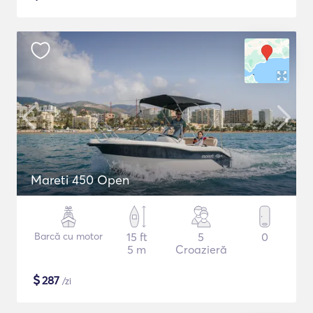
Mareti 450 Open
Barcă cu motor
15 ft
5
0
5 m
Croazieră
$
287
/zi