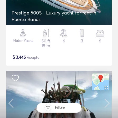
Prestige 500S - Luxury yacht for rent in
Puerto Banús
Motor Yacht
50 ft
6
3
6
15 m
$
3,445
/noapte
Filtre