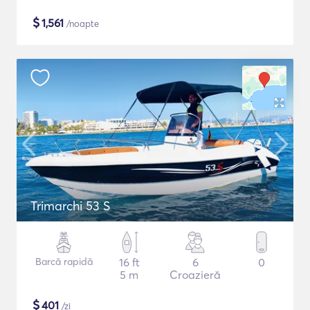
$
1,561
/noapte
Trimarchi 53 S
Barcă rapidă
16 ft
6
0
5 m
Croazieră
$
401
/zi