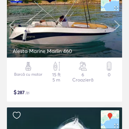
Alesta Marine Marlin 460
Barcă cu motor
15 ft
6
0
5 m
Croazieră
$
287
/zi