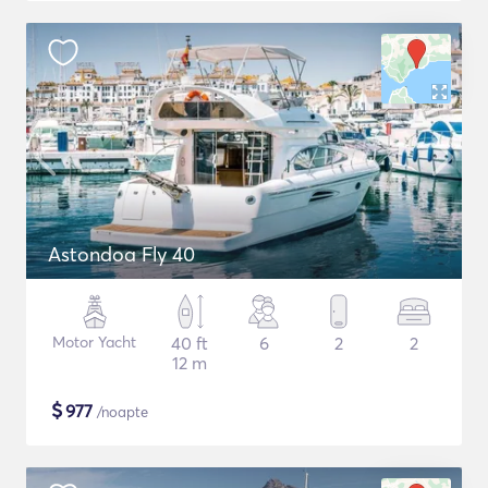
Astondoa Fly 40
Motor Yacht
40 ft
6
2
2
12 m
$
977
/noapte