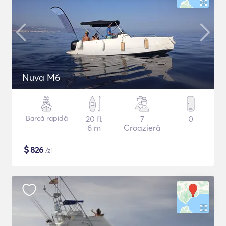
Nuva M6
Barcă rapidă
20 ft
7
0
6 m
Croazieră
$
826
/zi