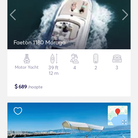
Faeton 1180 Moraga
Motor Yacht
39 ft
4
2
3
12 m
$
689
/noapte