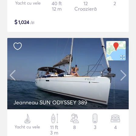
Yacht cu vele
40 ft
12
2
12 m
Croazieră
$
1,024
/zi
Jeanneau SUN ODYSSEY 389
Yacht cu vele
11 ft
8
3
4
3 m