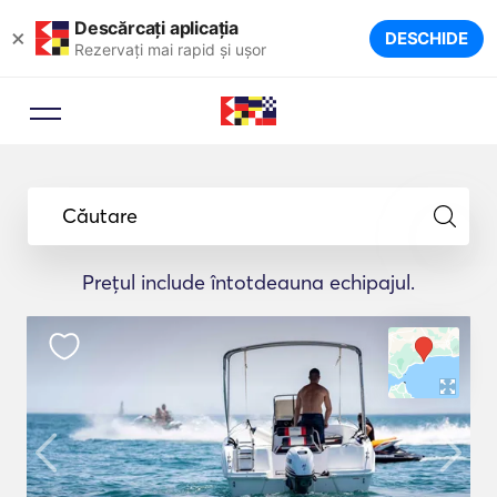
Descărcați aplicația
×
DESCHIDE
Rezervați mai rapid și ușor
Căutare
Prețul include întotdeauna echipajul.