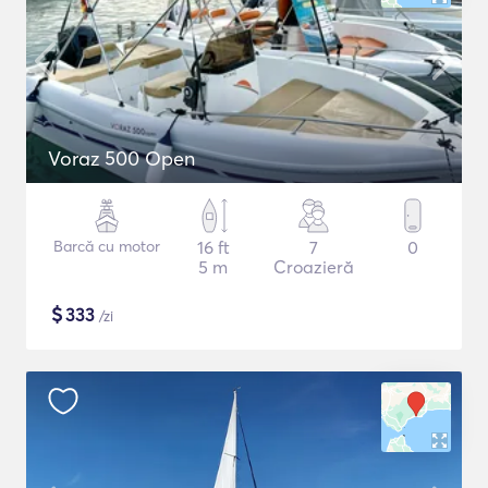
Voraz 500 Open
Barcă cu motor
16 ft
7
0
5 m
Croazieră
$
333
/zi