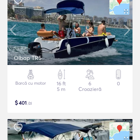
Olbap TR5
Barcă cu motor
16 ft
6
0
5 m
Croazieră
$
401
/zi