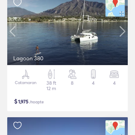
Lagoon 380
Catamaran
38 ft
8
4
4
12 m
$
1,975
/noapte