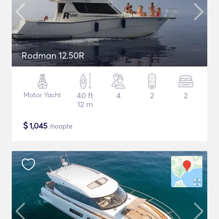
Rodman 12.50R
Motor Yacht
40 ft
4
2
2
12 m
$
1,045
/noapte