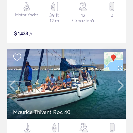
Motor Yacht
39 ft
12
0
12 m
Croazieră
$
1,433
/zi
Maurice Thivent Roc 40