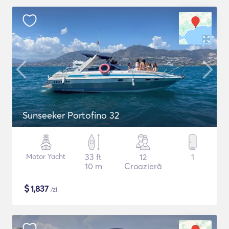
Sunseeker Portofino 32
Motor Yacht
33 ft
12
1
10 m
Croazieră
$
1,837
/zi