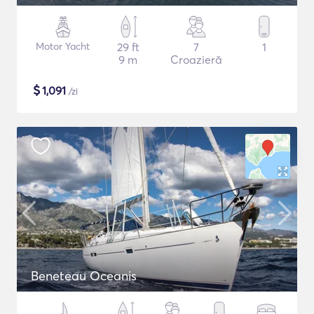
Motor Yacht
29 ft
7
1
9 m
Croazieră
$
1,091
/zi
Beneteau Oceanis