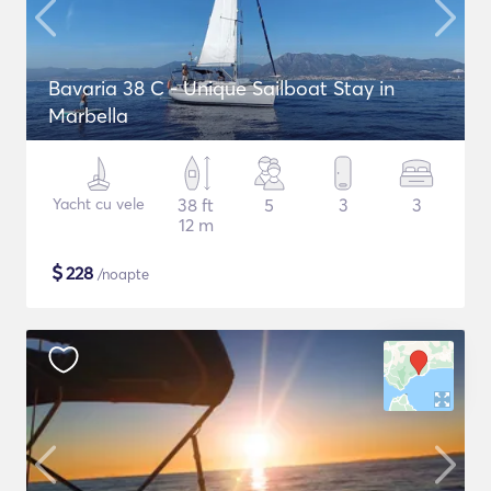
Bavaria 38 C - Unique Sailboat Stay in
Marbella
Yacht cu vele
38 ft
5
3
3
12 m
$
228
/noapte