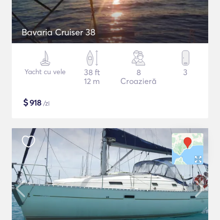
Bavaria Cruiser 38
Yacht cu vele
38 ft
8
3
12 m
Croazieră
$
918
/zi