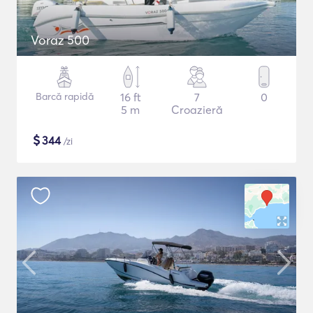
Voraz 500
Barcă rapidă
16 ft
7
0
5 m
Croazieră
$
344
/zi