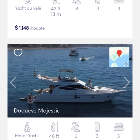
Yacht cu vele
42 ft
8
3
3
13 m
$
1,148
/noapte
Doqueve Majestic
Motor Yacht
46 ft
6
3
3