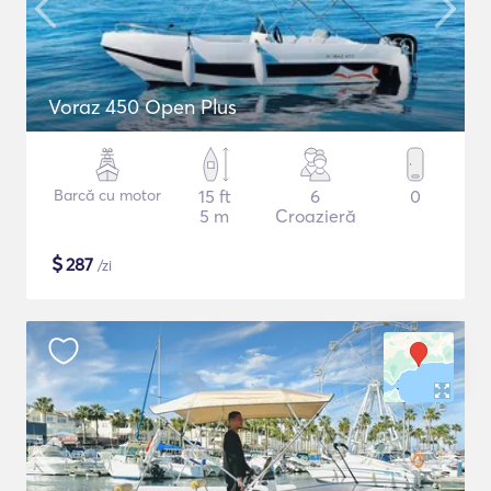
Voraz 450 Open Plus
Barcă cu motor
15 ft
6
0
5 m
Croazieră
$
287
/zi