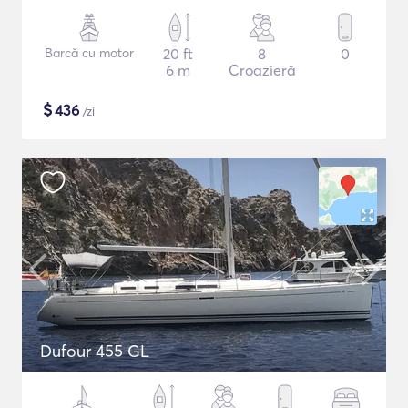
Barcă cu motor
20 ft
8
0
6 m
Croazieră
$
436
/zi
Dufour 455 GL