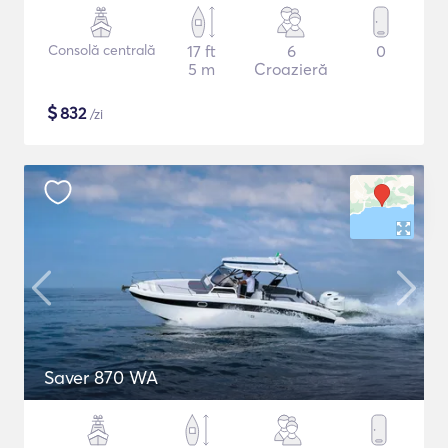
Consolă centrală
17 ft
6
0
5 m
Croazieră
$
832
/zi
Saver 870 WA