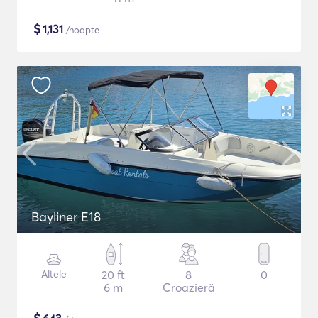
$
1,131
/noapte
Bayliner E18
Altele
20 ft
8
0
6 m
Croazieră