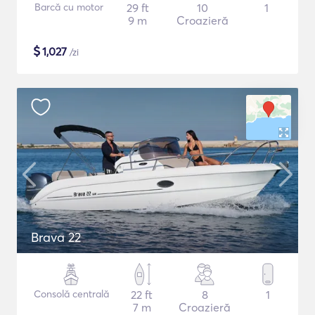
Barcă cu motor
29 ft
10
1
9 m
Croazieră
$
1,027
/zi
Brava 22
Consolă centrală
22 ft
8
1
7 m
Croazieră