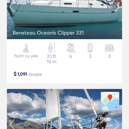
Beneteau Oceanis Clipper 331
Yacht cu vele
33 ft
6
3
3
10 m
$
1,091
/noapte