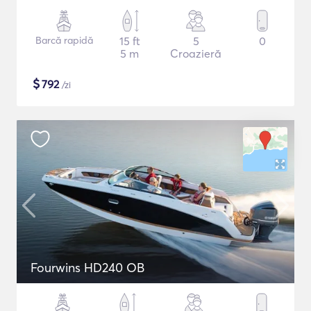
Barcă rapidă
15 ft
5
0
5 m
Croazieră
$
792
/zi
Fourwins HD240 OB