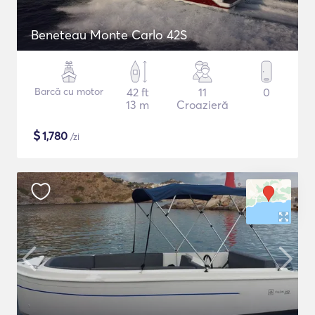
Beneteau Monte Carlo 42S
Barcă cu motor
42 ft
11
0
13 m
Croazieră
$
1,780
/zi