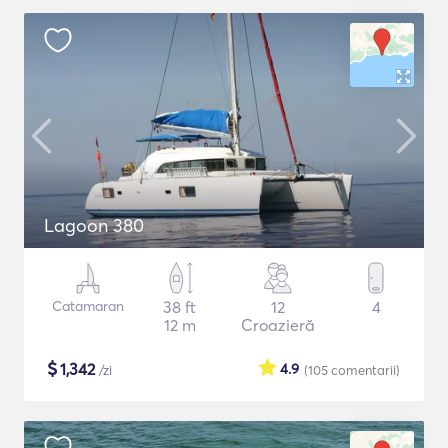
Lagoon 380
Catamaran
38 ft
12
4
12 m
Croazieră
$
1,342
4.9
/zi
(105
comentarii
)