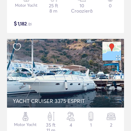
Motor Yacht
25 ft
10
0
8 m
Croazieră
$
1,182
/zi
YACHT CRUISER 3375 ESPRIT
Motor Yacht
35 ft
4
1
2
11 m