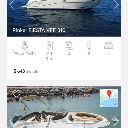
Rinker FIESTA VEE 310
Motor Yacht
31 ft
4
2
2
9 m
$
643
/noapte