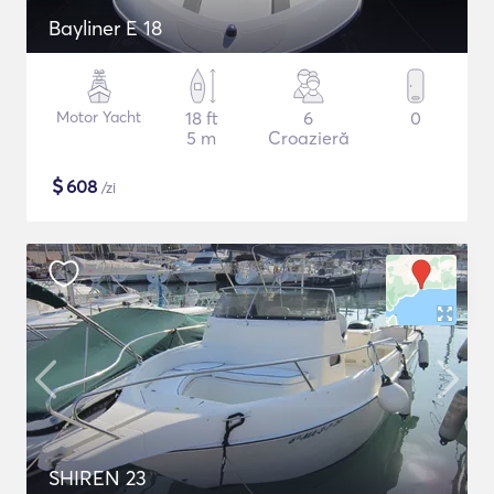
Bayliner E 18
Motor Yacht
18 ft
6
0
5 m
Croazieră
$
608
/zi
SHIREN 23