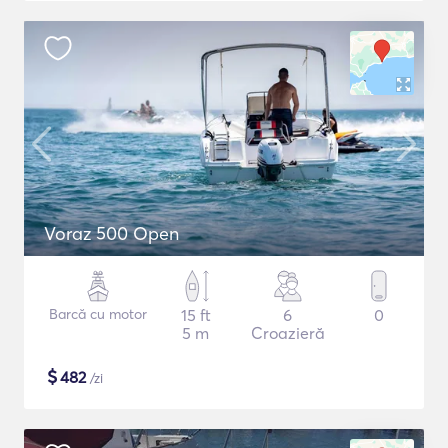
Voraz 500 Open
Barcă cu motor
15 ft
6
0
5 m
Croazieră
$
482
/zi