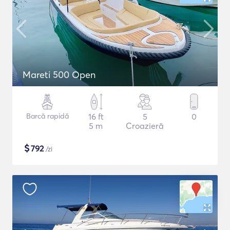
Mareti 500 Open
Barcă rapidă
16 ft
5
0
5 m
Croazieră
$
792
/zi