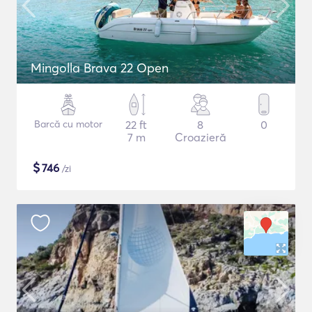
Mingolla Brava 22 Open
Barcă cu motor
22 ft
8
0
7 m
Croazieră
$
746
/zi