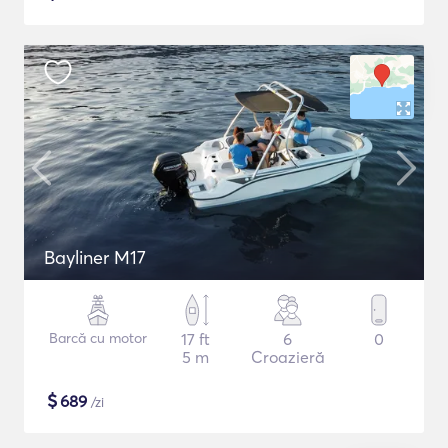
Bayliner M17
Barcă cu motor
17 ft
6
0
5 m
Croazieră
$
689
/zi