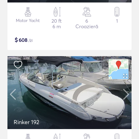
Motor Yacht
20 ft
6
1
6 m
Croazieră
$
608
/zi
Rinker 192