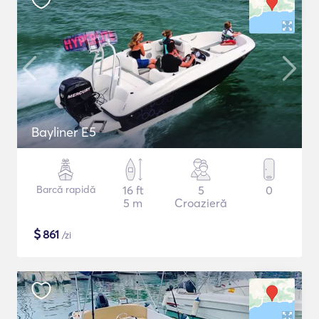
Bayliner E5
Barcă rapidă
16 ft
5
0
5 m
Croazieră
$
861
/zi