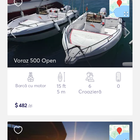
Voraz 500 Open
Barcă cu motor
15 ft
6
0
5 m
Croazieră
$
482
/zi