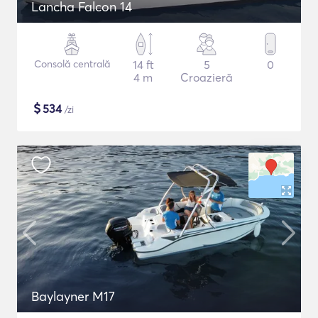
Lancha Falcon 14
Consolă centrală
14 ft
5
0
4 m
Croazieră
$
534
/zi
Baylayner M17