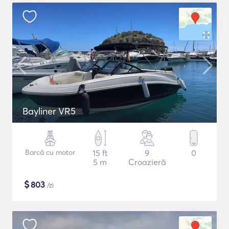
Bayliner VR5
Barcă cu motor
15 ft
9
0
5 m
Croazieră
$
803
/zi