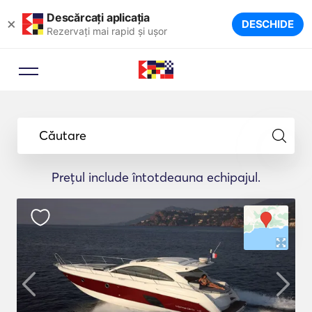
Descărcați aplicația
×
DESCHIDE
Rezervați mai rapid și ușor
Căutare
Prețul include întotdeauna echipajul.