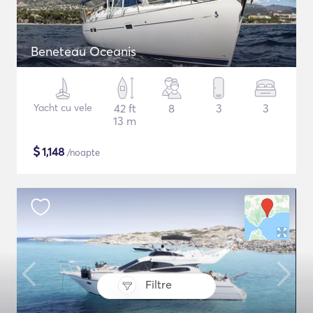
Beneteau Oceanis
Yacht cu vele
42 ft
8
3
3
13 m
$
1,148
/noapte
Filtre