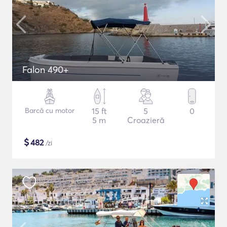
Falon 490+
Barcă cu motor
15 ft
5
0
5 m
Croazieră
$
482
/zi