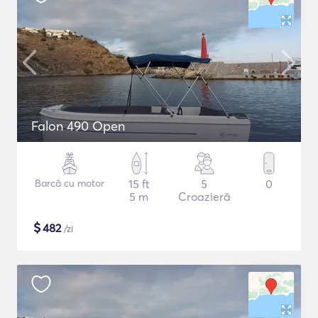
Falon 490 Open
Barcă cu motor
15 ft
5
0
5 m
Croazieră
$
482
/zi