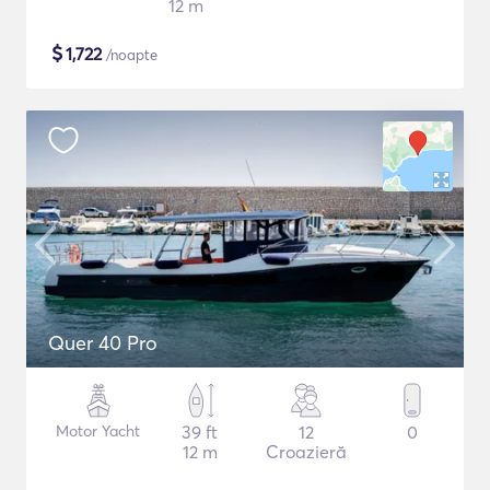
12 m
$
1,722
/noapte
Quer 40 Pro
Motor Yacht
39 ft
12
0
12 m
Croazieră