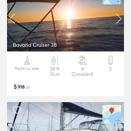
Bavaria Cruiser 38
Yacht cu vele
38 ft
8
3
12 m
Croazieră
$
918
/zi