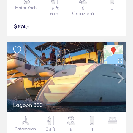
Motor Yacht
19 ft
6
0
6 m
Croazieră
$
574
/zi
Lagoon 380
Catamaran
38 ft
8
4
4