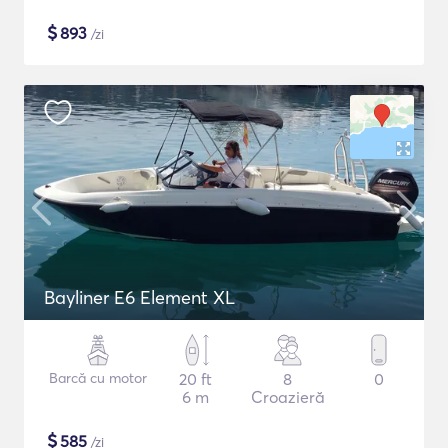
$
893
/zi
Bayliner E6 Element XL
Barcă cu motor
20 ft
8
0
6 m
Croazieră
$
585
/zi