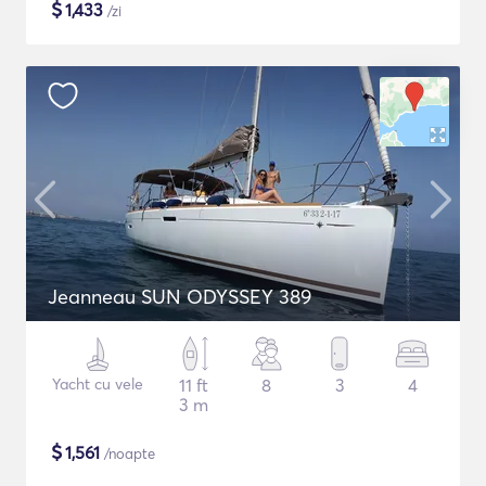
$
1,433
/zi
Jeanneau SUN ODYSSEY 389
Yacht cu vele
11 ft
8
3
4
3 m
$
1,561
/noapte