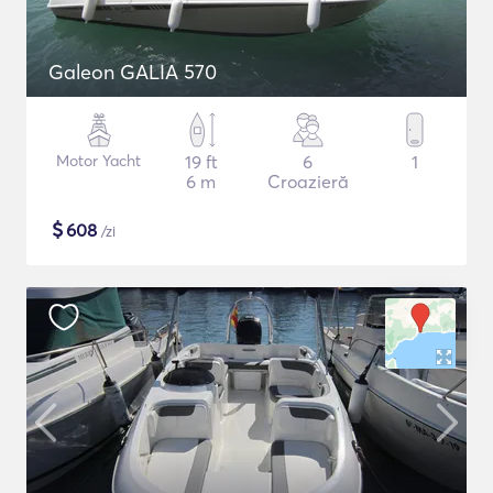
Galeon GALIA 570
Motor Yacht
19 ft
6
1
6 m
Croazieră
$
608
/zi