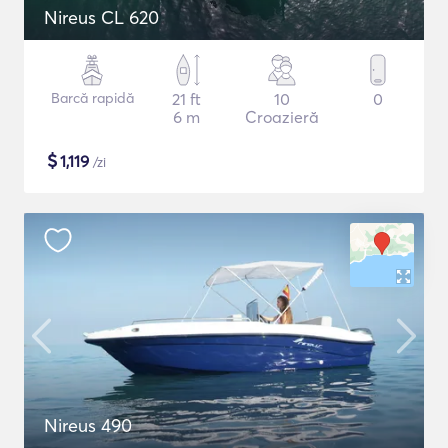
Nireus CL 620
Barcă rapidă
21 ft
10
0
6 m
Croazieră
$
1,119
/zi
Nireus 490