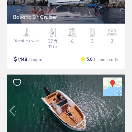
Bavaria 37 Cruiser
Yacht cu vele
37 ft
6
3
3
11 m
$
1,148
5.0
/noapte
(1
comentarii
)