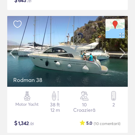
$
643
/zi
Rodman 38
Motor Yacht
38 ft
10
2
12 m
Croazieră
$
1,342
5.0
/zi
(10
comentarii
)