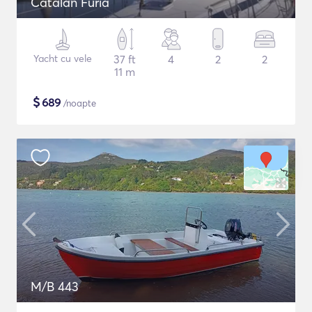
Catalan Furia
Yacht cu vele
37 ft
4
2
2
11 m
$
689
/noapte
M/B 443