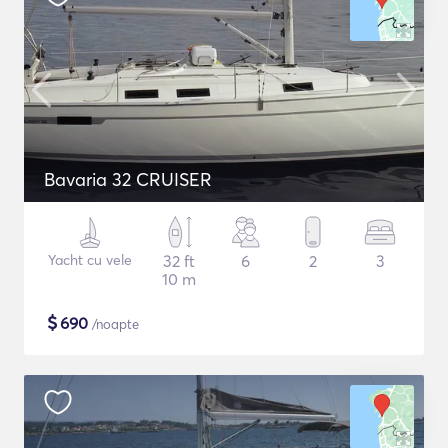
Bavaria 32 CRUISER
Yacht cu vele
32 ft
6
2
3
10 m
$
690
/noapte