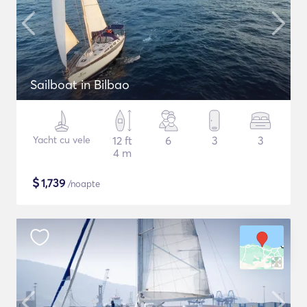
Sailboat in Bilbao
Yacht cu vele
12 ft
6
3
3
4 m
$
1,739
/noapte