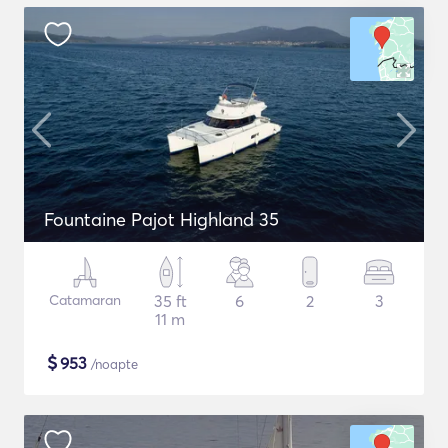
Fountaine Pajot Highland 35
Catamaran
35 ft
6
2
3
11 m
$
953
/noapte