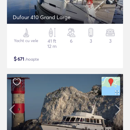
Dufour 410 Grand Large
Yacht cu vele
41 ft
6
3
3
12 m
$
671
/noapte