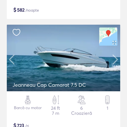
$
582
/noapte
Jeanneau Cap Camarat 7.5 DC
Barcă cu motor
24 ft
6
1
7 m
Croazieră
$
723
/zi