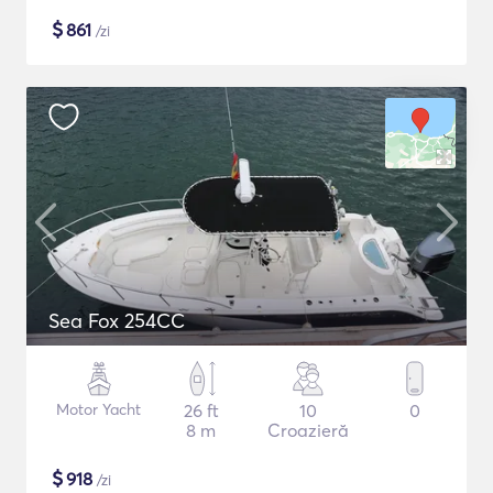
$
861
/zi
Sea Fox 254CC
Motor Yacht
26 ft
10
0
8 m
Croazieră
$
918
/zi