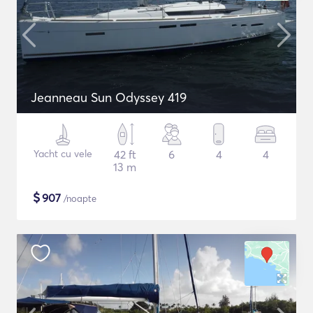
Jeanneau Sun Odyssey 419
Yacht cu vele
42 ft
6
4
4
13 m
$
907
/noapte