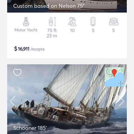
Custom based on Nelson 75"
Motor Yacht
75 ft
10
5
5
23 m
$
16,911
/noapte
Schooner 185'