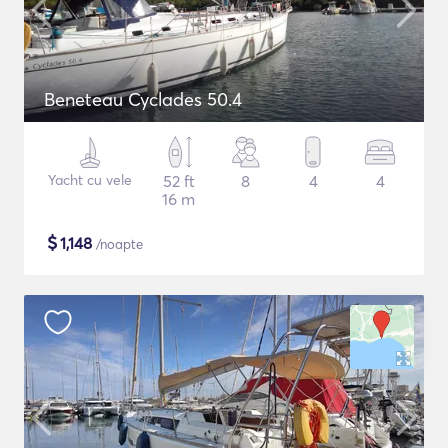
Beneteau Cyclades 50.4
Yacht cu vele
52 ft
8
4
4
16 m
$
1,148
/noapte