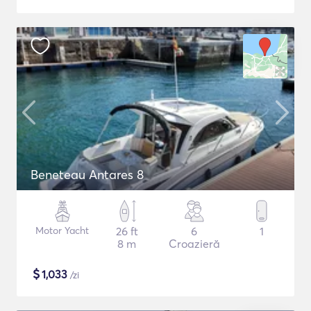
Beneteau Antares 8
Motor Yacht
26 ft
6
1
8 m
Croazieră
$
1,033
/zi