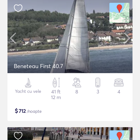
Beneteau First 40.7
Yacht cu vele
41 ft
8
3
4
12 m
$
712
/noapte