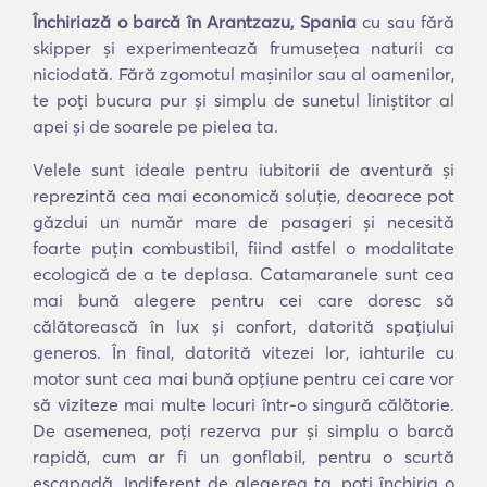
Închiriază o barcă în Arantzazu, Spania
cu sau fără
skipper și experimentează frumusețea naturii ca
niciodată. Fără zgomotul mașinilor sau al oamenilor,
te poți bucura pur și simplu de sunetul liniștitor al
apei și de soarele pe pielea ta.
Velele sunt ideale pentru iubitorii de aventură și
reprezintă cea mai economică soluție, deoarece pot
găzdui un număr mare de pasageri și necesită
foarte puțin combustibil, fiind astfel o modalitate
ecologică de a te deplasa. Catamaranele sunt cea
mai bună alegere pentru cei care doresc să
călătorească în lux și confort, datorită spațiului
generos. În final, datorită vitezei lor, iahturile cu
motor sunt cea mai bună opțiune pentru cei care vor
să viziteze mai multe locuri într-o singură călătorie.
De asemenea, poți rezerva pur și simplu o barcă
rapidă, cum ar fi un gonflabil, pentru o scurtă
escapadă. Indiferent de alegerea ta, poți închiria o