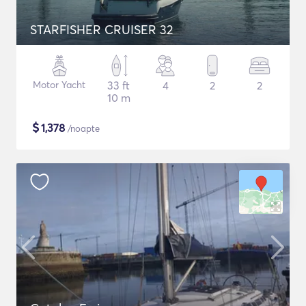
STARFISHER CRUISER 32
Motor Yacht
33 ft
4
2
2
10 m
$
1,378
/noapte