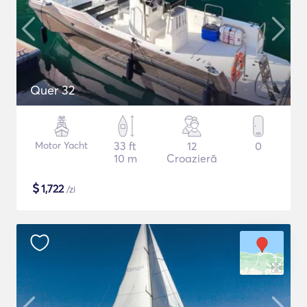
Quer 32
Motor Yacht
33 ft
12
0
10 m
Croazieră
$
1,722
/zi