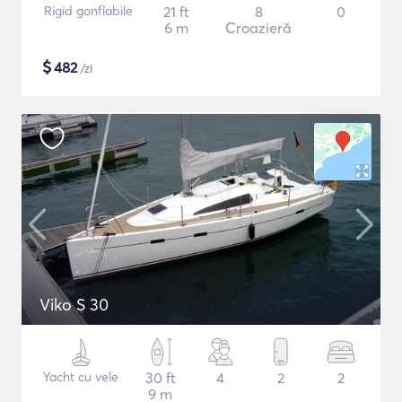
Rigid gonflabile
21 ft
8
0
6 m
Croazieră
$
482
/zi
Viko S 30
Yacht cu vele
30 ft
4
2
2
9 m