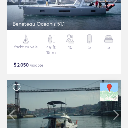
Beneteau Oceanis 51.1
Yacht cu vele
49 ft
10
5
5
15 m
$
2,050
/noapte