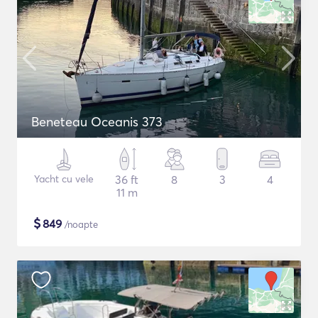
Beneteau Oceanis 373
Yacht cu vele
36 ft
8
3
4
11 m
$
849
/noapte