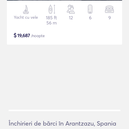
Yacht cu vele
185 ft
12
6
9
56 m
$
19,687
/noapte
Închirieri de bărci în Arantzazu, Spania