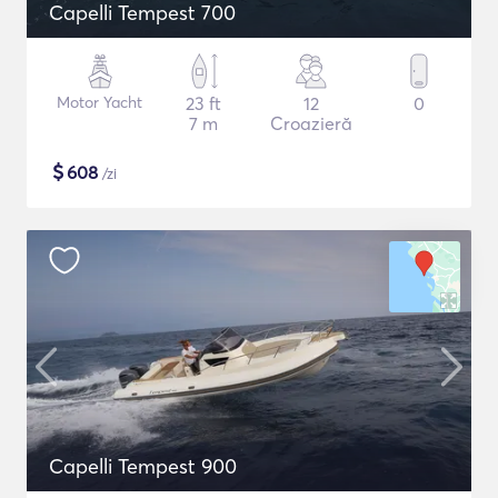
Capelli Tempest 700
Motor Yacht
23 ft
12
0
7 m
Croazieră
$
608
/zi
Capelli Tempest 900