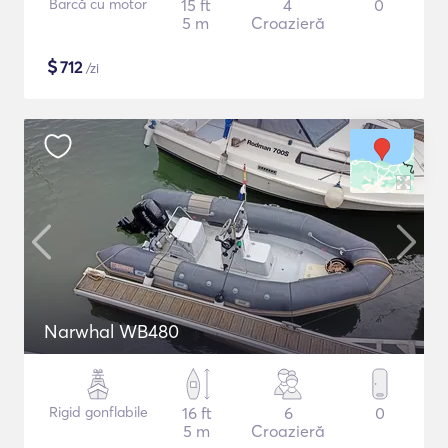
Barcă cu motor
15 ft
4
0
5 m
Croazieră
$
712
/zi
Narwhal WB480
Rigid gonflabile
16 ft
6
0
5 m
Croazieră