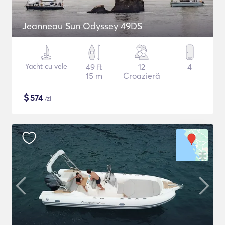
Jeanneau Sun Odyssey 49DS
Yacht cu vele
49 ft
12
4
15 m
Croazieră
$
574
/zi