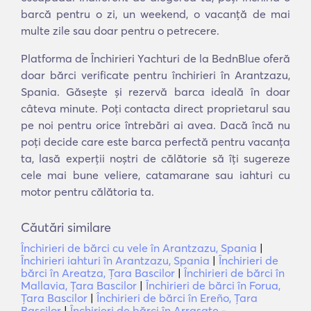
barcă pentru o zi, un weekend, o vacanță de mai
multe zile sau doar pentru o petrecere.
Platforma de Închirieri Yachturi de la BednBlue oferă
doar bărci verificate pentru închirieri în Arantzazu,
Spania. Găsește și rezervă barca ideală în doar
câteva minute. Poți contacta direct proprietarul sau
pe noi pentru orice întrebări ai avea. Dacă încă nu
poți decide care este barca perfectă pentru vacanța
ta, lasă experții noștri de călătorie să îți sugereze
cele mai bune veliere, catamarane sau iahturi cu
motor pentru călătoria ta.
Căutări similare
Închirieri de bărci cu vele în Arantzazu, Spania
|
Închirieri iahturi în Arantzazu, Spania
|
Închirieri de
bărci în Areatza, Ţara Bascilor
|
Închirieri de bărci în
Mallavia, Ţara Bascilor
|
Închirieri de bărci în Forua,
Ţara Bascilor
|
Închirieri de bărci în Ereño, Ţara
Bascilor
|
Închirieri de bărci în Arrasate -