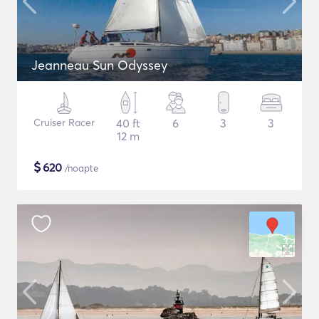
Jeanneau Sun Odyssey
Cruiser Racer
40 ft
6
3
3
12 m
$
620
/noapte