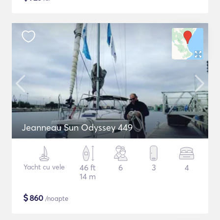
Jeanneau Sun Odyssey 449
Yacht cu vele
46 ft
6
3
4
14 m
$
860
/noapte