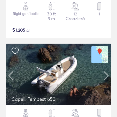
Rigid gonflabile
30 ft
12
1
9 m
Croazieră
$
1,205
/zi
Capelli Tempest 650