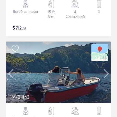
Barcă cu motor
15 ft
4
0
5 m
Croazieră
$
712
/zi
M/B 443