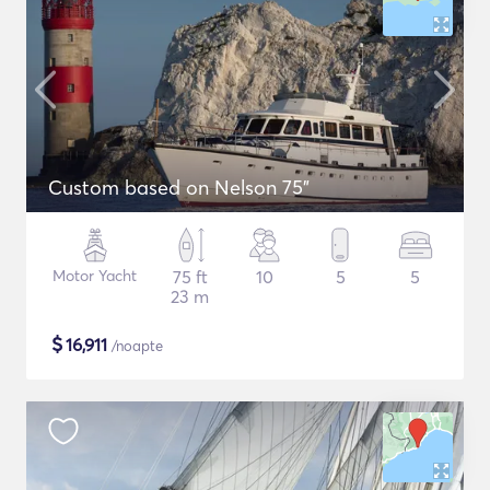
Custom based on Nelson 75"
Motor Yacht
75 ft
10
5
5
23 m
$
16,911
/noapte