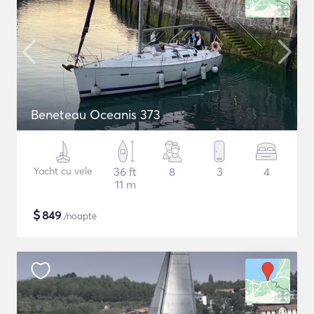
Beneteau Oceanis 373
Yacht cu vele
36 ft
8
3
4
11 m
$
849
/noapte