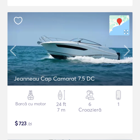
Jeanneau Cap Camarat 7.5 DC
Barcă cu motor
24 ft
6
1
7 m
Croazieră
$
723
/zi