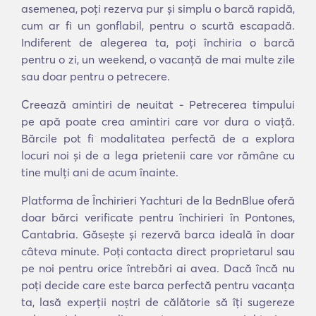
asemenea, poți rezerva pur și simplu o barcă rapidă,
cum ar fi un gonflabil, pentru o scurtă escapadă.
Indiferent de alegerea ta, poți închiria o barcă
pentru o zi, un weekend, o vacanță de mai multe zile
sau doar pentru o petrecere.
Creează amintiri de neuitat - Petrecerea timpului
pe apă poate crea amintiri care vor dura o viață.
Bărcile pot fi modalitatea perfectă de a explora
locuri noi și de a lega prietenii care vor rămâne cu
tine mulți ani de acum înainte.
Platforma de Închirieri Yachturi de la BednBlue oferă
doar bărci verificate pentru închirieri în Pontones,
Cantabria. Găsește și rezervă barca ideală în doar
câteva minute. Poți contacta direct proprietarul sau
pe noi pentru orice întrebări ai avea. Dacă încă nu
poți decide care este barca perfectă pentru vacanța
ta, lasă experții noștri de călătorie să îți sugereze