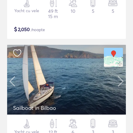
Yacht cu vele
49 ft
10
5
5
15 m
$
2,050
/noapte
Sailboat in Bilbao
Yacht cu vele
12 ft
6
3
3