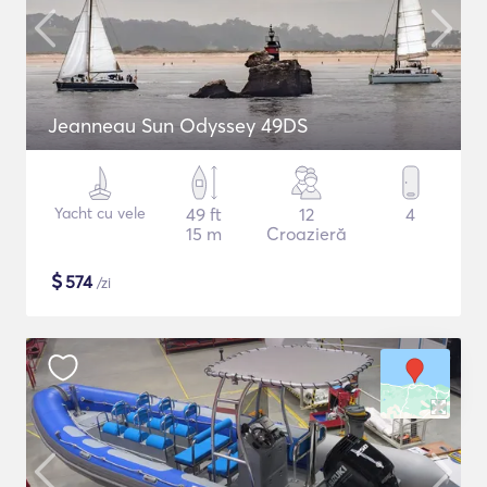
Jeanneau Sun Odyssey 49DS
Yacht cu vele
49 ft
12
4
15 m
Croazieră
$
574
/zi