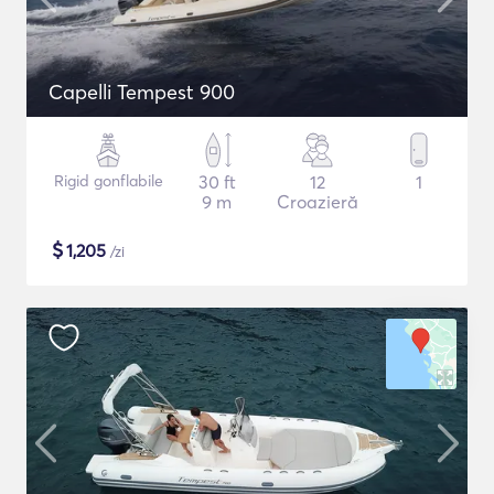
Capelli Tempest 900
Rigid gonflabile
30 ft
12
1
9 m
Croazieră
$
1,205
/zi