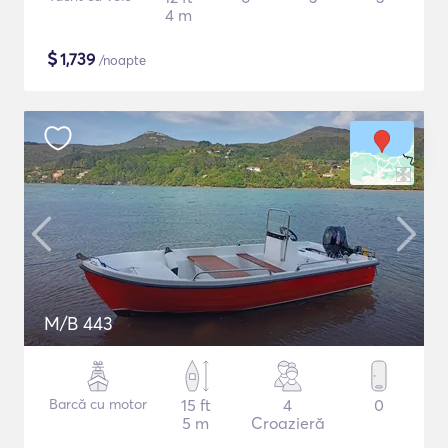
4 m
$
1,739
/noapte
M/B 443
Barcă cu motor
15 ft
4
0
5 m
Croazieră