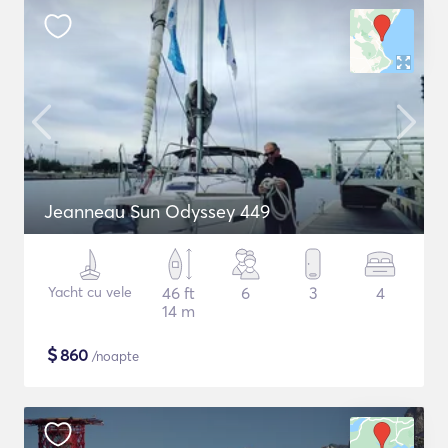
Jeanneau Sun Odyssey 449
Yacht cu vele
46 ft
6
3
4
14 m
$
860
/noapte