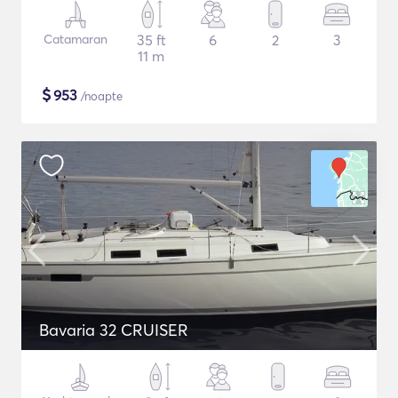
Catamaran
35 ft
6
2
3
11 m
$
953
/noapte
Bavaria 32 CRUISER