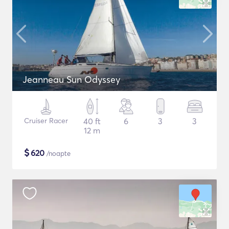
Jeanneau Sun Odyssey
Cruiser Racer
40 ft
6
3
3
12 m
$
620
/noapte