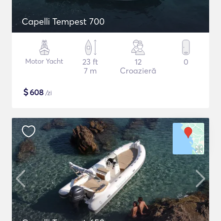
Capelli Tempest 700
Motor Yacht
23 ft
12
0
7 m
Croazieră
$
608
/zi