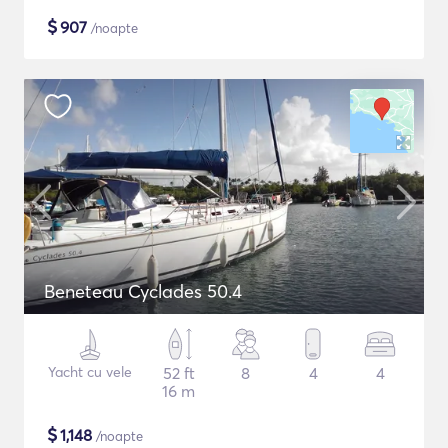
$
907
/noapte
Beneteau Cyclades 50.4
Yacht cu vele
52 ft
8
4
4
16 m
$
1,148
/noapte