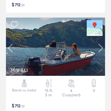
$
712
/zi
M/B 443
Barcă cu motor
15 ft
4
0
5 m
Croazieră
$
712
/zi