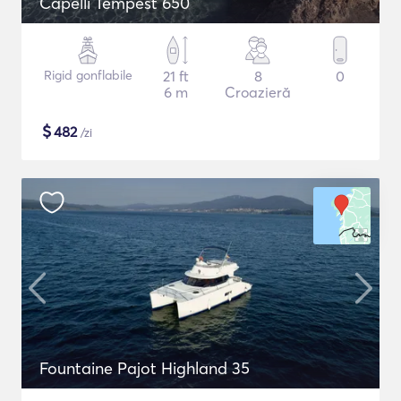
Capelli Tempest 650
Rigid gonflabile
21 ft
8
0
6 m
Croazieră
$
482
/zi
Fountaine Pajot Highland 35