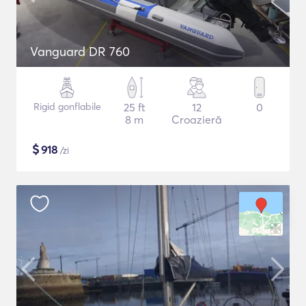
Vanguard DR 760
Rigid gonflabile
25 ft
12
0
8 m
Croazieră
$
918
/zi