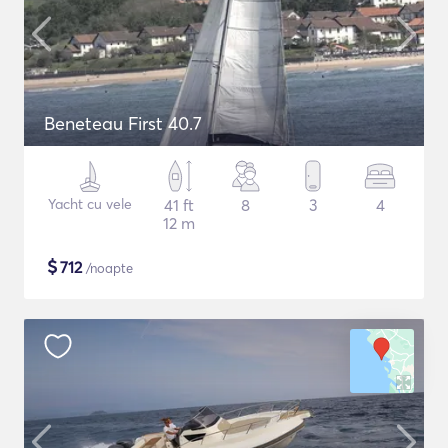
Beneteau First 40.7
Yacht cu vele
41 ft
8
3
4
12 m
$
712
/noapte