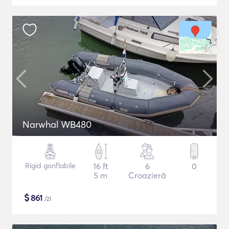
Narwhal WB480
Rigid gonflabile
16 ft
6
0
5 m
Croazieră
$
861
/zi