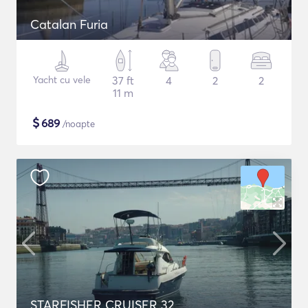
Catalan Furia
Yacht cu vele
37 ft
4
2
2
11 m
$
689
/noapte
STARFISHER CRUISER 32