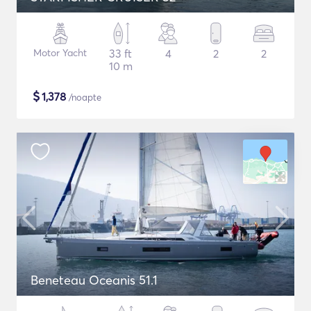
Motor Yacht
33 ft
4
2
2
10 m
$
1,378
/noapte
Beneteau Oceanis 51.1