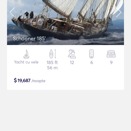
Schooner 185'
Yacht cu vele
185 ft
12
6
9
56 m
$
19,687
/noapte