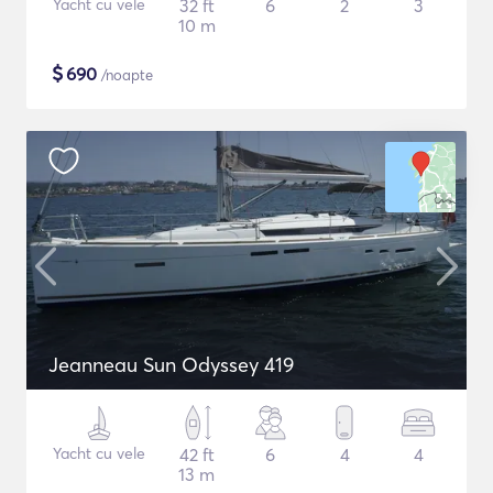
Yacht cu vele
32 ft
6
2
3
10 m
$
690
/noapte
Jeanneau Sun Odyssey 419
Yacht cu vele
42 ft
6
4
4
13 m