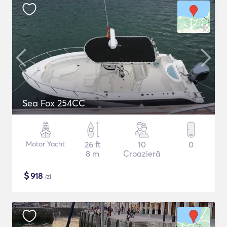
Sea Fox 254CC
Motor Yacht
26 ft
10
0
8 m
Croazieră
$
918
/zi