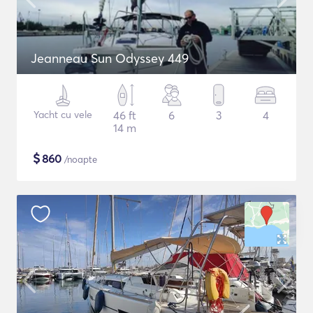
Jeanneau Sun Odyssey 449
Yacht cu vele
46 ft
6
3
4
14 m
$
860
/noapte