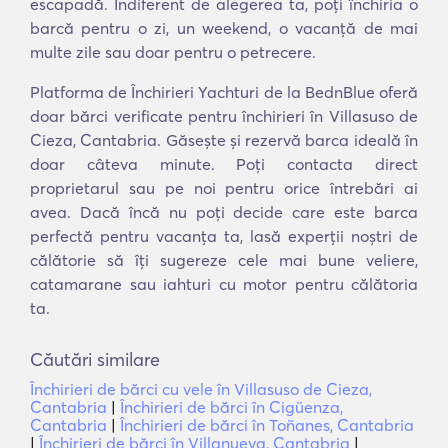
escapadă. Indiferent de alegerea ta, poți închiria o
barcă pentru o zi, un weekend, o vacanță de mai
multe zile sau doar pentru o petrecere.
Platforma de Închirieri Yachturi de la BednBlue oferă
doar bărci verificate pentru închirieri în Villasuso de
Cieza, Cantabria. Găsește și rezervă barca ideală în
doar câteva minute. Poți contacta direct
proprietarul sau pe noi pentru orice întrebări ai
avea. Dacă încă nu poți decide care este barca
perfectă pentru vacanța ta, lasă experții noștri de
călătorie să îți sugereze cele mai bune veliere,
catamarane sau iahturi cu motor pentru călătoria
ta.
Căutări similare
Închirieri de bărci cu vele în Villasuso de Cieza,
Cantabria
|
Închirieri de bărci în Cigüenza,
Cantabria
|
Închirieri de bărci în Toñanes, Cantabria
|
Închirieri de bărci în Villanueva, Cantabria
|