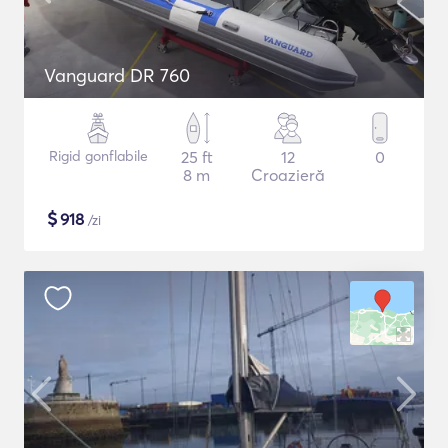
Vanguard DR 760
Rigid gonflabile
25 ft
12
0
8 m
Croazieră
$
918
/zi