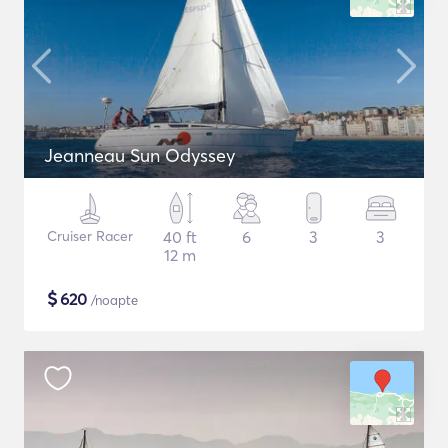
Jeanneau Sun Odyssey
Cruiser Racer
40 ft
6
3
3
12 m
$
620
/noapte