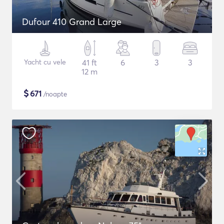
Dufour 410 Grand Large
Yacht cu vele
41 ft
6
3
3
12 m
$
671
/noapte