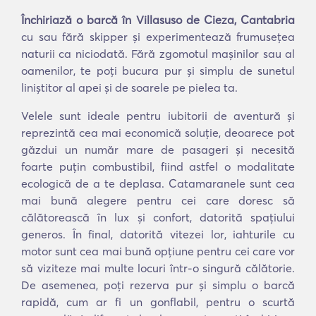
Închiriază o barcă în Villasuso de Cieza, Cantabria
cu sau fără skipper și experimentează frumusețea
naturii ca niciodată. Fără zgomotul mașinilor sau al
oamenilor, te poți bucura pur și simplu de sunetul
liniștitor al apei și de soarele pe pielea ta.
Velele sunt ideale pentru iubitorii de aventură și
reprezintă cea mai economică soluție, deoarece pot
găzdui un număr mare de pasageri și necesită
foarte puțin combustibil, fiind astfel o modalitate
ecologică de a te deplasa. Catamaranele sunt cea
mai bună alegere pentru cei care doresc să
călătorească în lux și confort, datorită spațiului
generos. În final, datorită vitezei lor, iahturile cu
motor sunt cea mai bună opțiune pentru cei care vor
să viziteze mai multe locuri într-o singură călătorie.
De asemenea, poți rezerva pur și simplu o barcă
rapidă, cum ar fi un gonflabil, pentru o scurtă