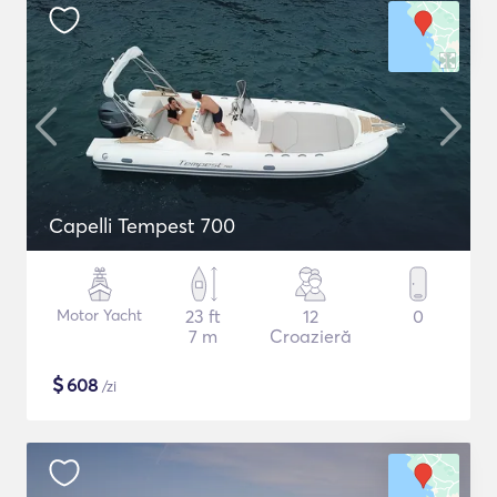
Capelli Tempest 700
Motor Yacht
23 ft
12
0
7 m
Croazieră
$
608
/zi