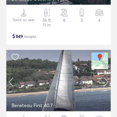
Yacht cu vele
36 ft
8
3
4
11 m
$
849
/noapte
Beneteau First 40.7