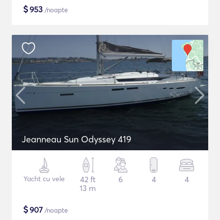
$
953
/noapte
Jeanneau Sun Odyssey 419
Yacht cu vele
42 ft
6
4
4
13 m
$
907
/noapte