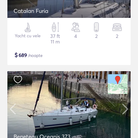
Catalan Furia
Yacht cu vele
37 ft
4
2
2
11 m
$
689
/noapte
Beneteau Oceanis 373