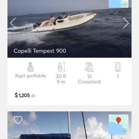
Capelli Tempest 900
Rigid gonflabile
30 ft
12
1
9 m
Croazieră
$
1,205
/zi