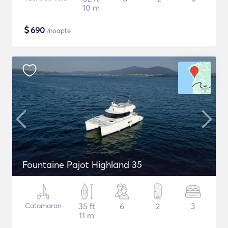
10 m
$
690
/noapte
Fountaine Pajot Highland 35
Catamaran
35 ft
6
2
3
11 m