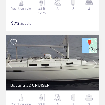
Yacht cu vele
41 ft
8
3
4
12 m
$
712
/noapte
Bavaria 32 CRUISER
Yacht cu vele
32 ft
6
2
3