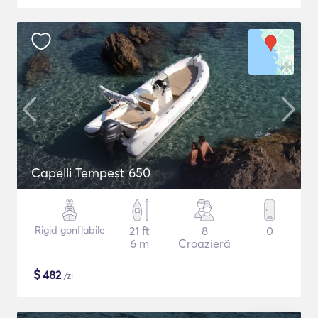
Capelli Tempest 650
Rigid gonflabile
21 ft
8
0
6 m
Croazieră
$
482
/zi