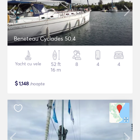
Beneteau Cyclades 50.4
Yacht cu vele
52 ft
8
4
4
16 m
$
1,148
/noapte