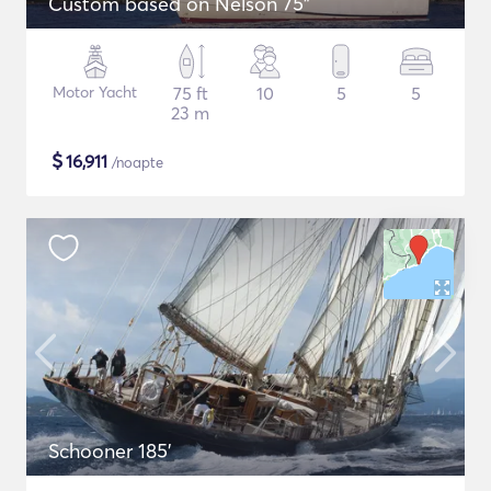
Custom based on Nelson 75"
Motor Yacht
75 ft
10
5
5
23 m
$
16,911
/noapte
Schooner 185'