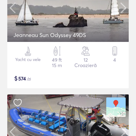
Jeanneau Sun Odyssey 49DS
Yacht cu vele
49 ft
12
4
15 m
Croazieră
$
574
/zi