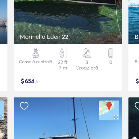
Marinello Eden 22
B
Consolă centrală
22 ft
8
0
B
7 m
Croazieră
$
654
/zi