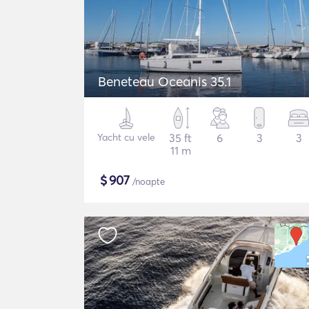
Beneteau Oceanis 35.1
Yacht cu vele
35 ft
6
3
3
11 m
$
907
/noapte