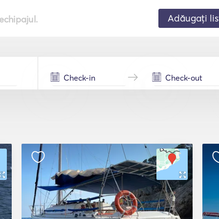
Adăugați lis
echipajul.