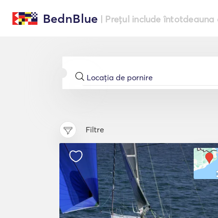
BednBlue
| Prețul include întotdeauna 
Filtre