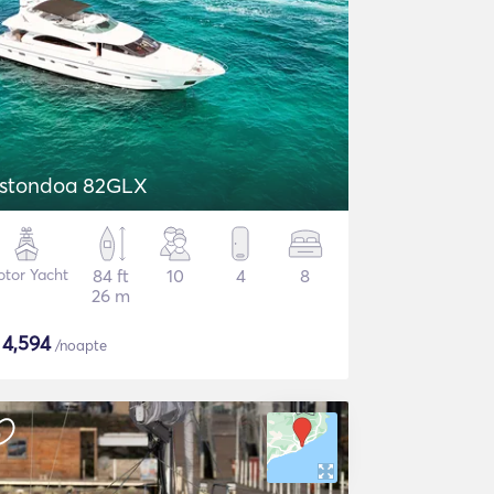
stondoa 82GLX
tor Yacht
84 ft
10
4
8
26 m
$
4,594
/noapte