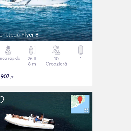
eneteau Flyer 8
arcă rapidă
26 ft
10
1
8 m
Croazieră
$
907
/zi