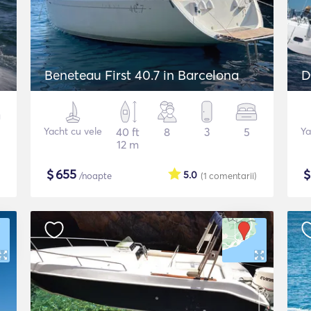
Beneteau First 40.7 in Barcelona
D
Yacht cu vele
40 ft
8
3
5
Ya
12 m
$
655
5.0
/noapte
(1
comentarii
)