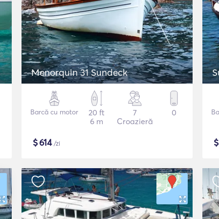
Menorquin 31 Sundeck
S
Barcă cu motor
20 ft
7
0
Ba
6 m
Croazieră
$
614
/zi