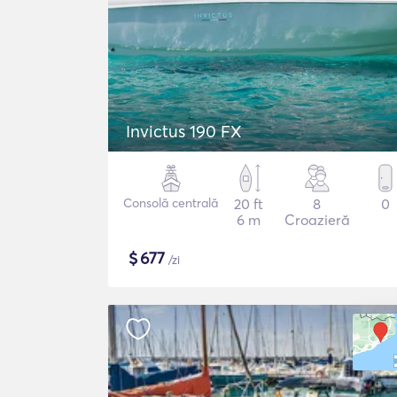
Invictus 190 FX
Consolă centrală
20 ft
8
0
6 m
Croazieră
$
677
/zi