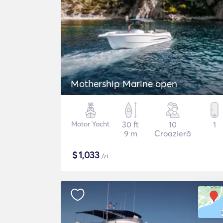
Mothership Marine open
Motor Yacht
30 ft
10
1
9 m
Croazieră
$
1,033
/zi