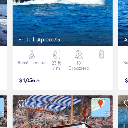
Fratelli Aprea 7.5
A
Barcă cu motor
23 ft
10
1
Ba
7 m
Croazieră
$
1,056
/zi