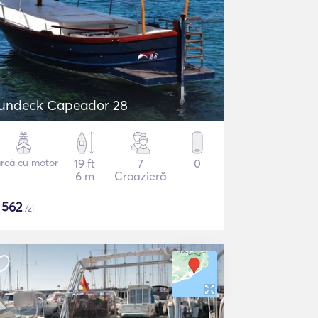
undeck Capeador 28
rcă cu motor
19 ft
7
0
6 m
Croazieră
$
562
/zi