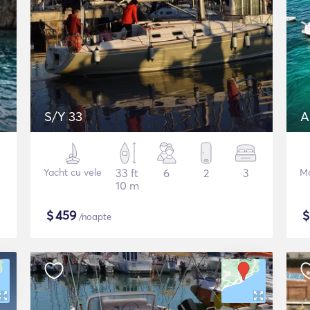
S/Y 33
A
Yacht cu vele
33 ft
6
2
3
Mo
10 m
$
459
/noapte