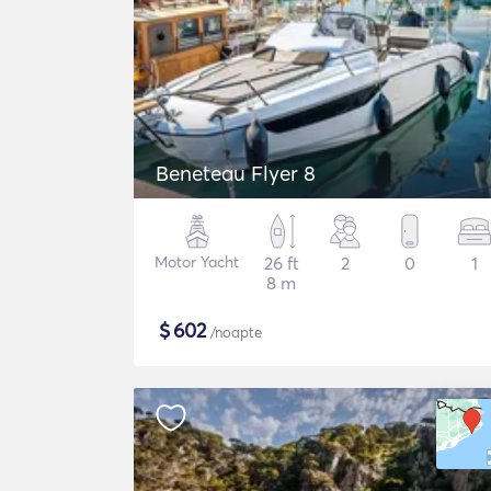
Beneteau Flyer 8
Motor Yacht
26 ft
2
0
1
8 m
$
602
/noapte