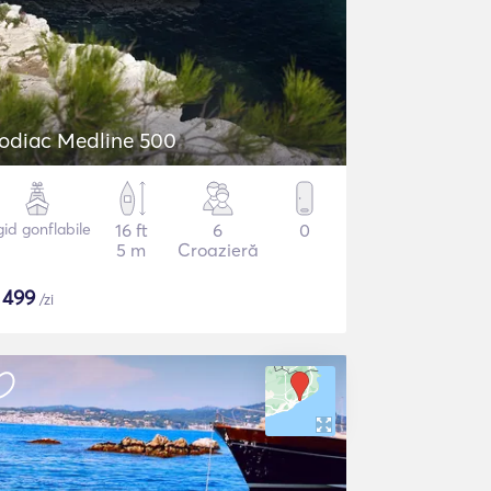
odiac Medline 500
gid gonflabile
16 ft
6
0
5 m
Croazieră
$
499
/zi