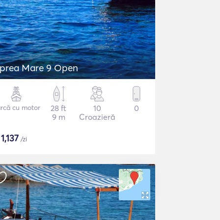
prea Mare 9 Open
rcă cu motor
28 ft
10
0
9 m
Croazieră
$
1,137
/zi