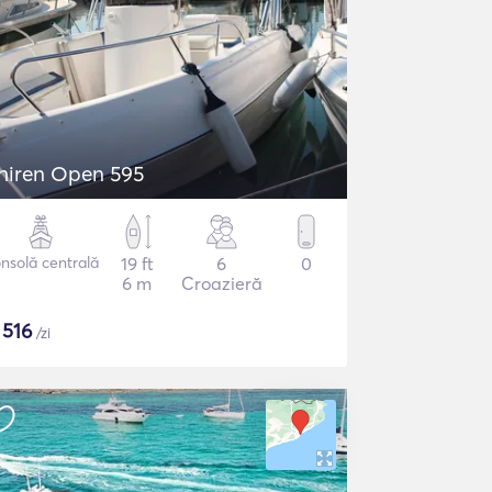
hiren Open 595
nsolă centrală
19 ft
6
0
6 m
Croazieră
$
516
/zi