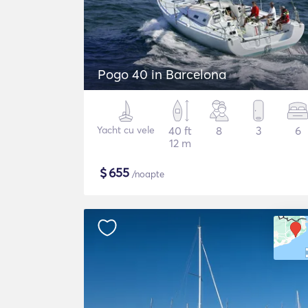
Pogo 40 in Barcelona
Yacht cu vele
40 ft
8
3
6
12 m
$
655
/noapte