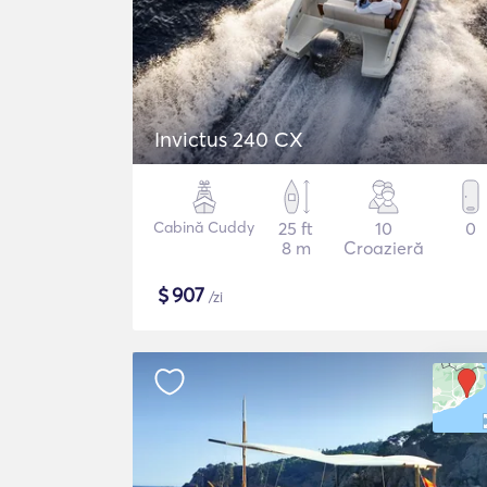
Invictus 240 CX
Cabină Cuddy
25 ft
10
0
8 m
Croazieră
$
907
/zi