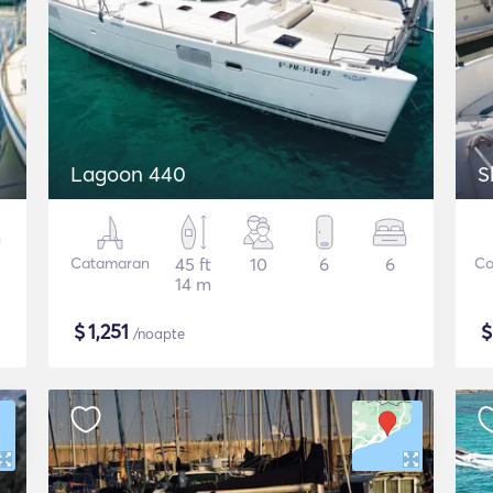
Lagoon 440
S
Catamaran
45 ft
10
6
6
Co
14 m
$
1,251
/noapte