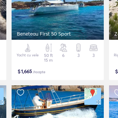
Beneteau First 50 Sport
Z
Yacht cu vele
50 ft
6
3
3
Ri
15 m
$
1,665
/noapte