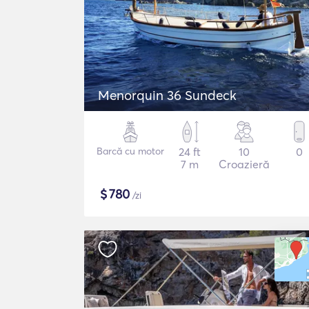
Menorquin 36 Sundeck
Barcă cu motor
24 ft
10
0
7 m
Croazieră
$
780
/zi