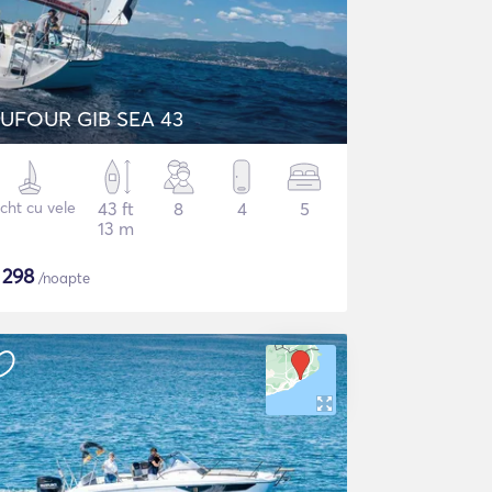
UFOUR GIB SEA 43
cht cu vele
43 ft
8
4
5
13 m
$
298
/noapte