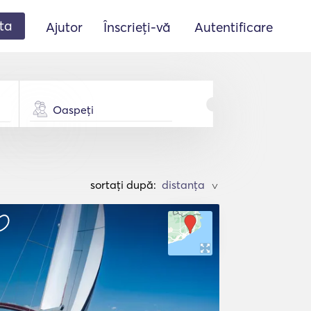
ta
Ajutor
Înscrieți-vă
Autentificare
Oaspeți
sortați după:
>